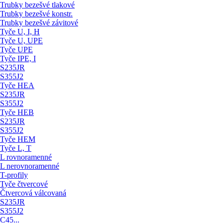
Trubky bezešvé tlakové
Trubky bezešvé konstr.
Trubky bezešvé závitové
Tyče U, I, H
Tyče U, UPE
Tyče UPE
Tyče IPE, I
S235JR
S355J2
Tyče HEA
S235JR
S355J2
Tyče HEB
S235JR
S355J2
Tyče HEM
Tyče L, T
L rovnoramenné
L nerovnoramenné
T-profily
Tyče čtvercové
Čtvercová válcovaná
S235JR
S355J2
C45...