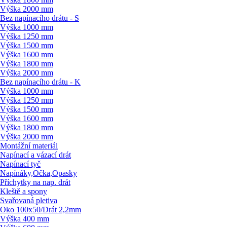
Výška 2000 mm
Bez napínacího drátu - S
Výška 1000 mm
Výška 1250 mm
Výška 1500 mm
Výška 1600 mm
Výška 1800 mm
Výška 2000 mm
Bez napínacího drátu - K
Výška 1000 mm
Výška 1250 mm
Výška 1500 mm
Výška 1600 mm
Výška 1800 mm
Výška 2000 mm
Montážní materiál
Napínací a vázací drát
Napínací tyč
Napínáky,Očka,Opasky
Příchytky na nap. drát
Kleště a spony
Svařovaná pletiva
Oko 100x50/
Drát 2,2mm
Výška 400 mm