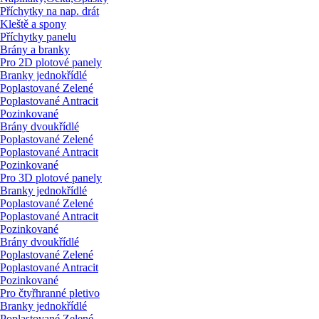
Příchytky na nap. drát
Kleště a spony
Příchytky panelu
Brány a branky
Pro 2D plotové panely
Branky jednokřídlé
Poplastované Zelené
Poplastované Antracit
Pozinkované
Brány dvoukřídlé
Poplastované Zelené
Poplastované Antracit
Pozinkované
Pro 3D plotové panely
Branky jednokřídlé
Poplastované Zelené
Poplastované Antracit
Pozinkované
Brány dvoukřídlé
Poplastované Zelené
Poplastované Antracit
Pozinkované
Pro čtyřhranné pletivo
Branky jednokřídlé
Poplastované Zelené