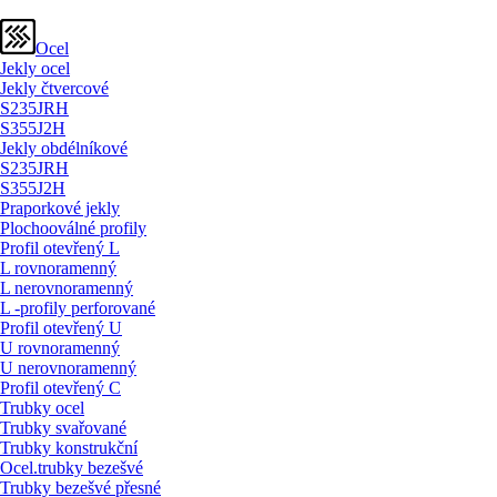
Ocel
Jekly ocel
Jekly čtvercové
S235JRH
S355J2H
Jekly obdélníkové
S235JRH
S355J2H
Praporkové jekly
Plochooválné profily
Profil otevřený L
L rovnoramenný
L nerovnoramenný
L -profily perforované
Profil otevřený U
U rovnoramenný
U nerovnoramenný
Profil otevřený C
Trubky ocel
Trubky svařované
Trubky konstrukční
Ocel.trubky bezešvé
Trubky bezešvé přesné