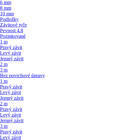
6 mm
8 mm
10 mm
Podložky
Závitové tyče
Pevnost 4.8
Pozinkované
1 m
Pravý závit
Levý závit
Jemný závit
2 m
3 m
Bez povrchové úpravy
1 m
Pravý závit
Levý závit
Jemný závit
2 m
Pravý závit
Levý závit
Jemný závit
3 m
Pravý závit
Levý závit