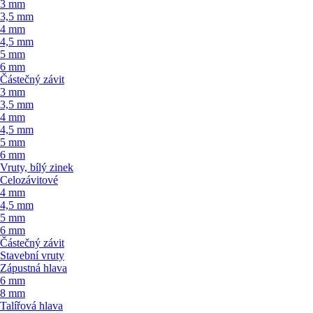
3 mm
3,5 mm
4 mm
4,5 mm
5 mm
6 mm
Částečný závit
3 mm
3,5 mm
4 mm
4,5 mm
5 mm
6 mm
Vruty, bílý zinek
Celozávitové
4 mm
4,5 mm
5 mm
6 mm
Částečný závit
Stavební vruty
Zápustná hlava
6 mm
8 mm
Talířová hlava