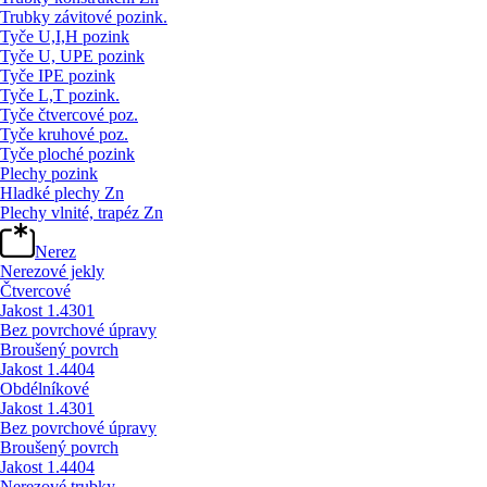
Trubky závitové pozink.
Tyče U,I,H pozink
Tyče U, UPE pozink
Tyče IPE pozink
Tyče L,T pozink.
Tyče čtvercové poz.
Tyče kruhové poz.
Tyče ploché pozink
Plechy pozink
Hladké plechy Zn
Plechy vlnité, trapéz Zn
Nerez
Nerezové jekly
Čtvercové
Jakost 1.4301
Bez povrchové úpravy
Broušený povrch
Jakost 1.4404
Obdélníkové
Jakost 1.4301
Bez povrchové úpravy
Broušený povrch
Jakost 1.4404
Nerezové trubky