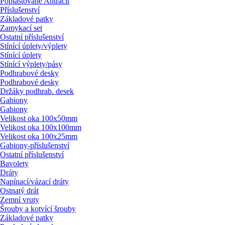
Poplastované Antracit
Příslušenství
Základové patky
Zamykací set
Ostatní příslušenství
Stínící úplety/
výplety
Stínící úplety
Stínící výplety/
pásy
Podhrabové desky
Podhrabové desky
Držáky podhrab. desek
Gabiony
Gabiony
Velikost oka 100x50mm
Velikost oka 100x100mm
Velikost oka 100x25mm
Gabiony-příslušenství
Ostatní příslušenství
Bavolety
Dráty
Napínací/
vázací dráty
Ostnatý drát
Zemní vruty
Šrouby a kotvící šrouby
Základové patky