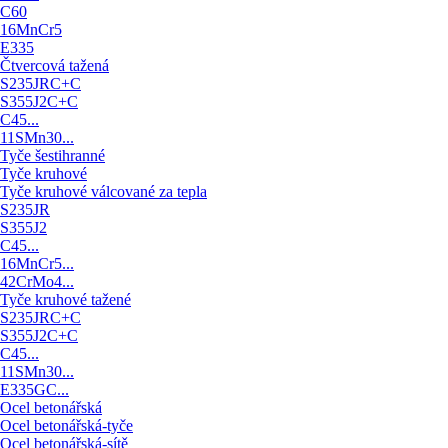
C60
16MnCr5
E335
Čtvercová tažená
S235JRC+C
S355J2C+C
C45...
11SMn30...
Tyče šestihranné
Tyče kruhové
Tyče kruhové válcované za tepla
S235JR
S355J2
C45...
16MnCr5...
42CrMo4...
Tyče kruhové tažené
S235JRC+C
S355J2C+C
C45...
11SMn30...
E335GC...
Ocel betonářská
Ocel betonářská-tyče
Ocel betonářská-sítě