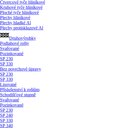
Čtvercové tyče hliníkové
Kruhové tyče hliníkové
Ploché tyče hliníkové
Plechy hliníkové
Plechy hladké Al
Plechy protiskluzové Al
Druhovýrobky
Podlahové rošty
Svařované
Pozinkované
SP 230
SP 330
Bez povrchové úpravy
SP 230
SP 330
Lisované
Příslušenství k roštům
Schodišťové stupně
Svařované
Pozinkované
SP 230
SP 240
SP 330
SP 340