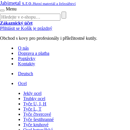
Jabimetal s.r.o.
Hutní materiál a železářství
Menu
Zákaznický účet
Přihlásit se
Košík je prázdný
Obchod s kovy pro profesionály i příležitostné kutily.
O nás
Doprava a platba
Poptávky
Kontakty
Deutsch
Ocel
Jekly ocel
Trubky ocel
Tyče U, I, H
Tyče L, T
Tyče čtvercové
Tyče šestihranné
Tyče kruhové
Ocel betonářská