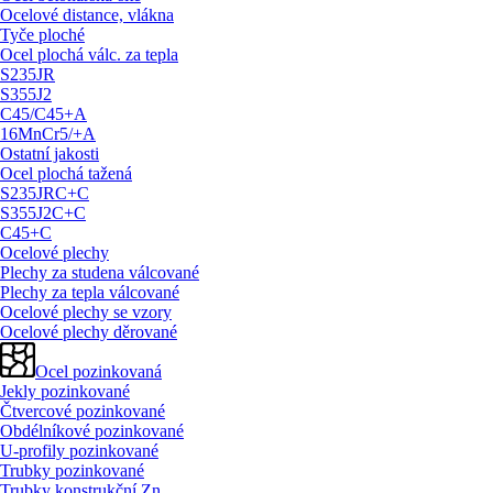
Ocelové distance, vlákna
Tyče ploché
Ocel plochá válc. za tepla
S235JR
S355J2
C45/
C45+A
16MnCr5/
+A
Ostatní jakosti
Ocel plochá tažená
S235JRC+C
S355J2C+C
C45+C
Ocelové plechy
Plechy za studena válcované
Plechy za tepla válcované
Ocelové plechy se vzory
Ocelové plechy děrované
Ocel pozinkovaná
Jekly pozinkované
Čtvercové pozinkované
Obdélníkové pozinkované
U-profily pozinkované
Trubky pozinkované
Trubky konstrukční Zn