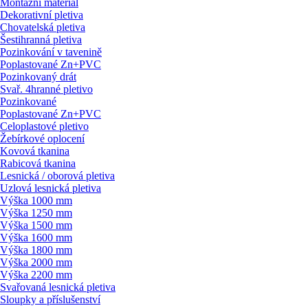
Montážní materiál
Dekorativní pletiva
Chovatelská pletiva
Šestihranná pletiva
Pozinkování v tavenině
Poplastované Zn+PVC
Pozinkovaný drát
Svař. 4hranné pletivo
Pozinkované
Poplastované Zn+PVC
Celoplastové pletivo
Žebírkové oplocení
Kovová tkanina
Rabicová tkanina
Lesnická / oborová pletiva
Uzlová lesnická pletiva
Výška 1000 mm
Výška 1250 mm
Výška 1500 mm
Výška 1600 mm
Výška 1800 mm
Výška 2000 mm
Výška 2200 mm
Svařovaná lesnická pletiva
Sloupky a příslušenství