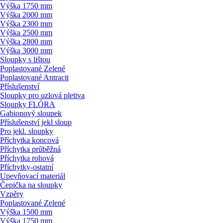
Výška 1750 mm
Výška 2000 mm
Výška 2300 mm
Výška 2500 mm
Výška 2800 mm
Výška 3000 mm
Sloupky s lištou
Poplastované Zelené
Poplastované Antracit
Příslušenství
Sloupky pro uzlová pletiva
Sloupky FLÓRA
Gabionový sloupek
Příslušenství jekl sloup
Pro jekl. sloupky
Příchytka koncová
Příchytka průběžná
Příchytka rohová
Příchytky-ostatní
Upevňovací materiál
Čepička na sloupky
Vzpěry
Poplastované Zelené
Výška 1500 mm
Výška 1750 mm