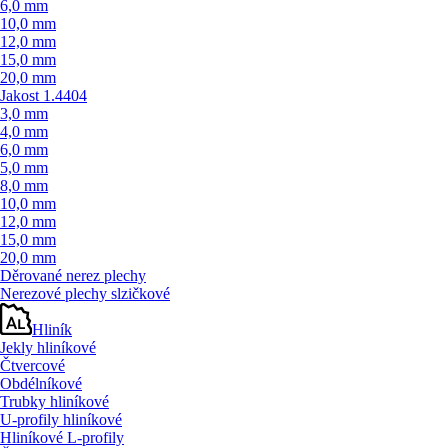
6,0 mm
10,0 mm
12,0 mm
15,0 mm
20,0 mm
Jakost 1.4404
3,0 mm
4,0 mm
6,0 mm
5,0 mm
8,0 mm
10,0 mm
12,0 mm
15,0 mm
20,0 mm
Děrované nerez plechy
Nerezové plechy slzičkové
Hliník
Jekly hliníkové
Čtvercové
Obdélníkové
Trubky hliníkové
U-profily hliníkové
Hliníkové L-profily