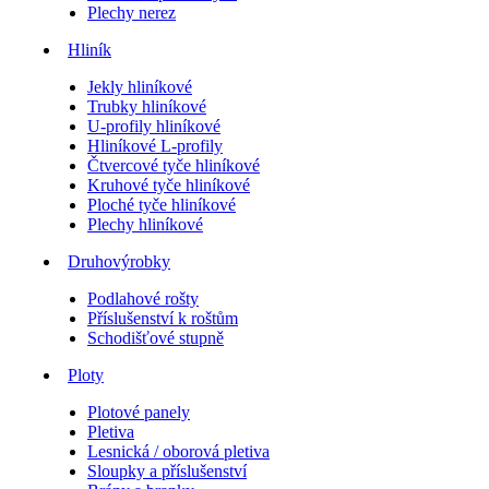
Plechy nerez
Hliník
Jekly hliníkové
Trubky hliníkové
U-profily hliníkové
Hliníkové L-profily
Čtvercové tyče hliníkové
Kruhové tyče hliníkové
Ploché tyče hliníkové
Plechy hliníkové
Druhovýrobky
Podlahové rošty
Příslušenství k roštům
Schodišťové stupně
Ploty
Plotové panely
Pletiva
Lesnická / oborová pletiva
Sloupky a příslušenství