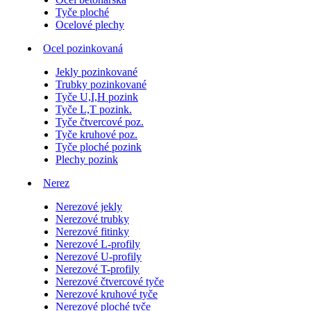
Tyče ploché
Ocelové plechy
Ocel pozinkovaná
Jekly pozinkované
Trubky pozinkované
Tyče U,I,H pozink
Tyče L,T pozink.
Tyče čtvercové poz.
Tyče kruhové poz.
Tyče ploché pozink
Plechy pozink
Nerez
Nerezové jekly
Nerezové trubky
Nerezové fitinky
Nerezové L-profily
Nerezové U-profily
Nerezové T-profily
Nerezové čtvercové tyče
Nerezové kruhové tyče
Nerezové ploché tyče