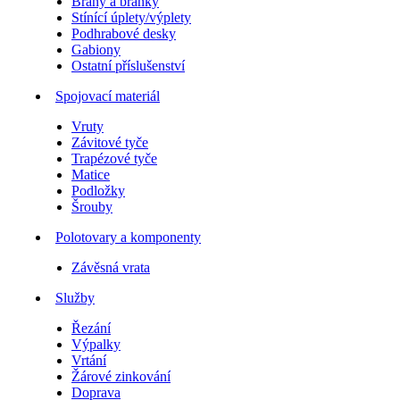
Brány a branky
Stínící úplety/výplety
Podhrabové desky
Gabiony
Ostatní příslušenství
Spojovací materiál
Vruty
Závitové tyče
Trapézové tyče
Matice
Podložky
Šrouby
Polotovary a komponenty
Závěsná vrata
Služby
Řezání
Výpalky
Vrtání
Žárové zinkování
Doprava