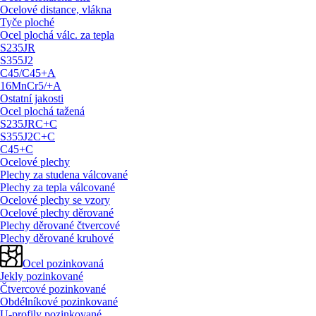
Ocelové distance, vlákna
Tyče ploché
Ocel plochá válc. za tepla
S235JR
S355J2
C45/
C45+A
16MnCr5/
+A
Ostatní jakosti
Ocel plochá tažená
S235JRC+C
S355J2C+C
C45+C
Ocelové plechy
Plechy za studena válcované
Plechy za tepla válcované
Ocelové plechy se vzory
Ocelové plechy děrované
Plechy děrované čtvercové
Plechy děrované kruhové
Ocel pozinkovaná
Jekly pozinkované
Čtvercové pozinkované
Obdélníkové pozinkované
U-profily pozinkované