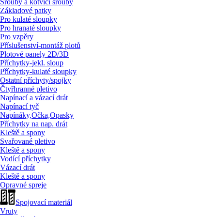
Šrouby a kotvící šrouby
Základové patky
Pro kulaté sloupky
Pro hranaté sloupky
Pro vzpěry
Příslušenství-montáž plotů
Plotové panely 2D/
3D
Příchytky-jekl. sloup
Příchytky-kulaté sloupky
Ostatní příchyty/
spojky
Čtyřhranné pletivo
Napínací a vázací drát
Napínací tyč
Napínáky,Očka,Opasky
Příchytky na nap. drát
Kleště a spony
Svařované pletivo
Kleště a spony
Vodící příchytky
Vázací drát
Kleště a spony
Opravné spreje
Spojovací materiál
Vruty