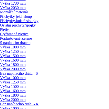
Výška 1730 mm
Výška 2030 mm
Montážní materiál
Příchytky-jekl. sloup
Příchytky-kulaté sloupky
Ostatní příchyty/
spojky
Pletiva
Čtyřhranná pletiva
Poplastované Zelené
S napínacím drátem
Výška 1000 mm
Výška 1250 mm
Výška 1500 mm
Výška 1600 mm
Výška 1800 mm
Výška 2000 mm
Bez napínacího drátu - S
Výška 1000 mm
Výška 1250 mm
Výška 1500 mm
Výška 1600 mm
Výška 1800 mm
Výška 2000 mm
Bez napínacího drátu - K
Výška 1000 mm