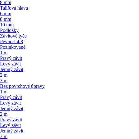
8 mm
Talířová hlava
6 mm
8 mm
10 mm
Podložky
Závitové tyče
Pevnost 4.8
Pozinkované
1 m
Pravý závit
Levý závit
Jemný závit
2 m
3 m
Bez povrchové úpravy
1 m
Pravý závit
Levý závit
Jemný závit
2 m
Pravý závit
Levý závit
Jemný závit
3 m