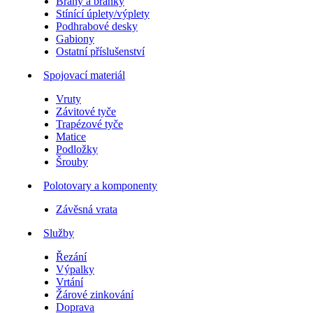
Brány a branky
Stínící úplety/výplety
Podhrabové desky
Gabiony
Ostatní příslušenství
Spojovací materiál
Vruty
Závitové tyče
Trapézové tyče
Matice
Podložky
Šrouby
Polotovary a komponenty
Závěsná vrata
Služby
Řezání
Výpalky
Vrtání
Žárové zinkování
Doprava