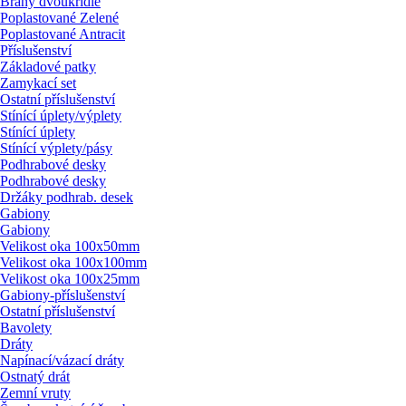
Brány dvoukřídlé
Poplastované Zelené
Poplastované Antracit
Příslušenství
Základové patky
Zamykací set
Ostatní příslušenství
Stínící úplety/
výplety
Stínící úplety
Stínící výplety/
pásy
Podhrabové desky
Podhrabové desky
Držáky podhrab. desek
Gabiony
Gabiony
Velikost oka 100x50mm
Velikost oka 100x100mm
Velikost oka 100x25mm
Gabiony-příslušenství
Ostatní příslušenství
Bavolety
Dráty
Napínací/
vázací dráty
Ostnatý drát
Zemní vruty