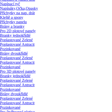
Napínací tyč
Napínáky,Očka,Opasky
Příchytky na nap. drát
Kleště a spony
Příchytky panelu
Brány a branky
Pro 2D plotové panely
Branky jednokřídlé
Poplastované Zelené
Poplastované Antracit
Pozinkované
Brány dvoukřídlé
Poplastované Zelené
Poplastované Antracit
Pozinkované
Pro 3D plotové panely
Branky jednokřídlé
Poplastované Zelené
Poplastované Antracit
Pozinkované
Brány dvoukřídlé
Poplastované Zelené
Poplastované Antracit
Pozinkované
Pro čtyřhranné pletivo