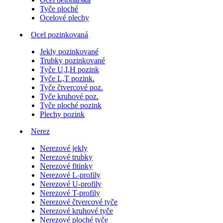
Tyče ploché
Ocelové plechy
Ocel pozinkovaná
Jekly pozinkované
Trubky pozinkované
Tyče U,I,H pozink
Tyče L,T pozink.
Tyče čtvercové poz.
Tyče kruhové poz.
Tyče ploché pozink
Plechy pozink
Nerez
Nerezové jekly
Nerezové trubky
Nerezové fitinky
Nerezové L-profily
Nerezové U-profily
Nerezové T-profily
Nerezové čtvercové tyče
Nerezové kruhové tyče
Nerezové ploché tyče