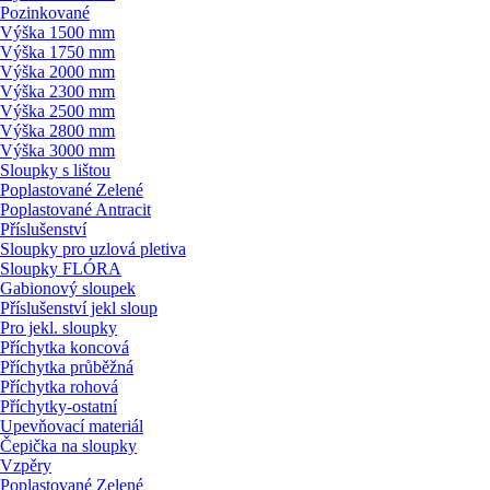
Pozinkované
Výška 1500 mm
Výška 1750 mm
Výška 2000 mm
Výška 2300 mm
Výška 2500 mm
Výška 2800 mm
Výška 3000 mm
Sloupky s lištou
Poplastované Zelené
Poplastované Antracit
Příslušenství
Sloupky pro uzlová pletiva
Sloupky FLÓRA
Gabionový sloupek
Příslušenství jekl sloup
Pro jekl. sloupky
Příchytka koncová
Příchytka průběžná
Příchytka rohová
Příchytky-ostatní
Upevňovací materiál
Čepička na sloupky
Vzpěry
Poplastované Zelené