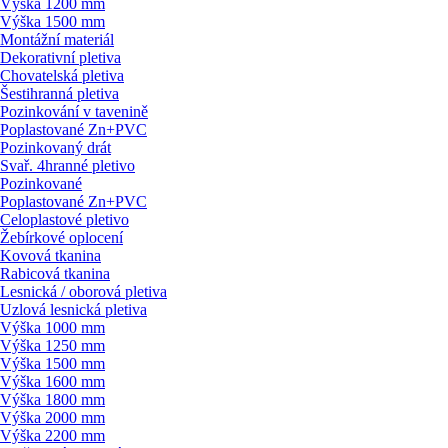
Výška 1200 mm
Výška 1500 mm
Montážní materiál
Dekorativní pletiva
Chovatelská pletiva
Šestihranná pletiva
Pozinkování v tavenině
Poplastované Zn+PVC
Pozinkovaný drát
Svař. 4hranné pletivo
Pozinkované
Poplastované Zn+PVC
Celoplastové pletivo
Žebírkové oplocení
Kovová tkanina
Rabicová tkanina
Lesnická / oborová pletiva
Uzlová lesnická pletiva
Výška 1000 mm
Výška 1250 mm
Výška 1500 mm
Výška 1600 mm
Výška 1800 mm
Výška 2000 mm
Výška 2200 mm