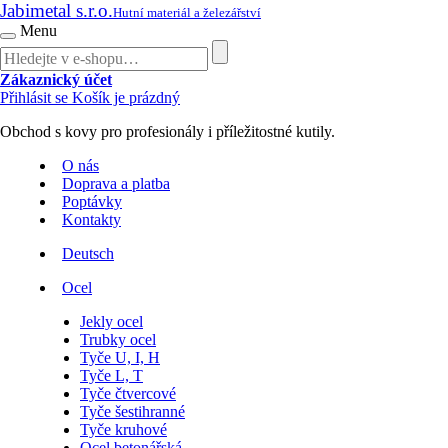
Jabimetal s.r.o.
Hutní materiál a železářství
Menu
Zákaznický účet
Přihlásit se
Košík je prázdný
Obchod s kovy pro profesionály i příležitostné kutily.
O nás
Doprava a platba
Poptávky
Kontakty
Deutsch
Ocel
Jekly ocel
Trubky ocel
Tyče U, I, H
Tyče L, T
Tyče čtvercové
Tyče šestihranné
Tyče kruhové
Ocel betonářská