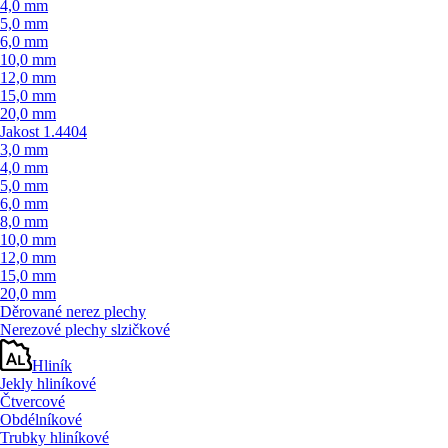
4,0 mm
5,0 mm
6,0 mm
10,0 mm
12,0 mm
15,0 mm
20,0 mm
Jakost 1.4404
3,0 mm
4,0 mm
5,0 mm
6,0 mm
8,0 mm
10,0 mm
12,0 mm
15,0 mm
20,0 mm
Děrované nerez plechy
Nerezové plechy slzičkové
Hliník
Jekly hliníkové
Čtvercové
Obdélníkové
Trubky hliníkové