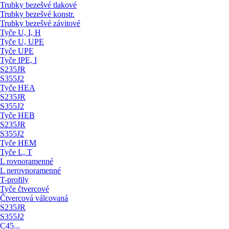
Trubky bezešvé tlakové
Trubky bezešvé konstr.
Trubky bezešvé závitové
Tyče U, I, H
Tyče U, UPE
Tyče UPE
Tyče IPE, I
S235JR
S355J2
Tyče HEA
S235JR
S355J2
Tyče HEB
S235JR
S355J2
Tyče HEM
Tyče L, T
L rovnoramenné
L nerovnoramenné
T-profily
Tyče čtvercové
Čtvercová válcovaná
S235JR
S355J2
C45...