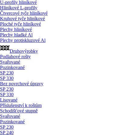
U-profily hliníkové
Hliníkové L-profily
Čtvercové tyče hliníkové
Kruhové tyče hliníkové
Ploché tyče hliníkové
Plechy hliníkové
Plechy hladké Al
Plechy protiskluzové Al
Druhovýrobky
Podlahové rošty
Svařované
Pozinkované
SP 230
SP 330
Bez povrchové úpravy
SP 230
SP 330
Lisované
Příslušenství k roštům
Schodišťové stupně
Svařované
Pozinkované
SP 230
SP 240