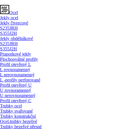
Ocel
Jekly ocel
Jekly čtvercové
S235JRH
S355J2H
Jekly obdélníkové
S235JRH
S355J2H
Praporkové jekly
Plochooválné profily
Profil otevřený L
L rovnoramenný
L nerovnoramenný
L -profily perforované
Profil otevřený U
U rovnoramenný
U nerovnoramenný
Profil otevřený C
Trubky ocel
Trubky svařované
Trubky konstrukční
Ocel.trubky bezešvé
Trubky bezešvé přesné