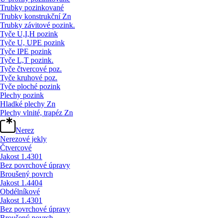
Trubky pozinkované
Trubky konstrukční Zn
Trubky závitové pozink.
Tyče U,I,H pozink
Tyče U, UPE pozink
Tyče IPE pozink
Tyče L,T pozink.
Tyče čtvercové poz.
Tyče kruhové poz.
Tyče ploché pozink
Plechy pozink
Hladké plechy Zn
Plechy vlnité, trapéz Zn
Nerez
Nerezové jekly
Čtvercové
Jakost 1.4301
Bez povrchové úpravy
Broušený povrch
Jakost 1.4404
Obdélníkové
Jakost 1.4301
Bez povrchové úpravy
Broušený povrch