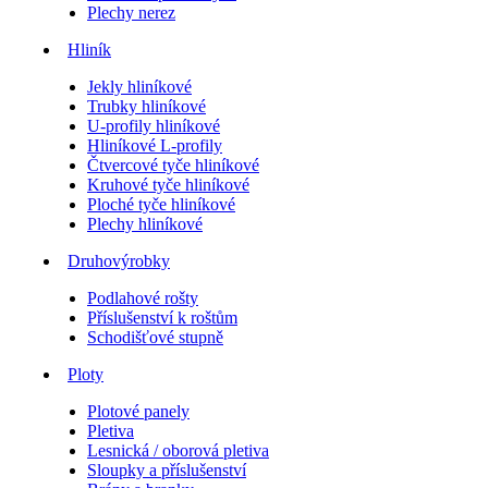
Plechy nerez
Hliník
Jekly hliníkové
Trubky hliníkové
U-profily hliníkové
Hliníkové L-profily
Čtvercové tyče hliníkové
Kruhové tyče hliníkové
Ploché tyče hliníkové
Plechy hliníkové
Druhovýrobky
Podlahové rošty
Příslušenství k roštům
Schodišťové stupně
Ploty
Plotové panely
Pletiva
Lesnická / oborová pletiva
Sloupky a příslušenství