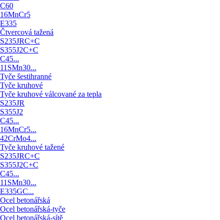
C60
16MnCr5
E335
Čtvercová tažená
S235JRC+C
S355J2C+C
C45...
11SMn30...
Tyče šestihranné
Tyče kruhové
Tyče kruhové válcované za tepla
S235JR
S355J2
C45...
16MnCr5...
42CrMo4...
Tyče kruhové tažené
S235JRC+C
S355J2C+C
C45...
11SMn30...
E335GC...
Ocel betonářská
Ocel betonářská-tyče
Ocel betonářská-sítě