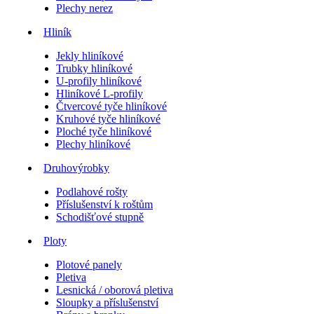
Plechy nerez
Hliník
Jekly hliníkové
Trubky hliníkové
U-profily hliníkové
Hliníkové L-profily
Čtvercové tyče hliníkové
Kruhové tyče hliníkové
Ploché tyče hliníkové
Plechy hliníkové
Druhovýrobky
Podlahové rošty
Příslušenství k roštům
Schodišťové stupně
Ploty
Plotové panely
Pletiva
Lesnická / oborová pletiva
Sloupky a příslušenství