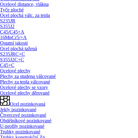
Ocelové distance, vlákna
Tyče ploché
Ocel plochá válc. za tepla
S235JR
S355J2
C45/
C45+A
16MnCr5/
+A
Ostatní jakosti
Ocel plochá tažená
S235JRC+C
S355J2C+C
C45+C
Ocelové plechy
Plechy za studena válcované
Plechy za tepla válcované
Ocelové plechy se vzory
Ocelové plechy děrované
Ocel pozinkovaná
Jekly pozinkované
Čtvercové pozinkované
Obdélníkové pozinkované
U-profily pozinkované
Trubky pozinkované
Trubky konstrukční Zn