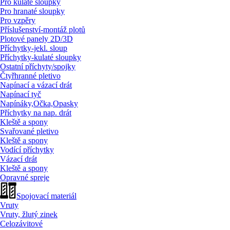
Pro kulaté sloupky
Pro hranaté sloupky
Pro vzpěry
Příslušenství-montáž plotů
Plotové panely 2D/
3D
Příchytky-jekl. sloup
Příchytky-kulaté sloupky
Ostatní příchyty/
spojky
Čtyřhranné pletivo
Napínací a vázací drát
Napínací tyč
Napínáky,Očka,Opasky
Příchytky na nap. drát
Kleště a spony
Svařované pletivo
Kleště a spony
Vodící příchytky
Vázací drát
Kleště a spony
Opravné spreje
Spojovací materiál
Vruty
Vruty, žlutý zinek
Celozávitové