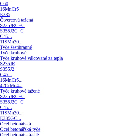
C60
16MnCr5
E335
Čtvercová tažená
S235JRC+C
S355J2C+C
C45...
11SMn30...
Tyče šestihranné
Tyče kruhové
Tyče kruhové válcované za tepla
S235JR
S355J2
C45...
16MnCr5...
42CrMo4...
Tyče kruhové tažené
S235JRC+C
S355J2C+C
C45...
11SMn30...
E335GC...
Ocel betonářská
Ocel betonářská-tyče
Ocel betonářská-sítě