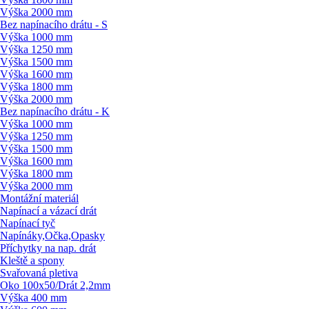
Výška 2000 mm
Bez napínacího drátu - S
Výška 1000 mm
Výška 1250 mm
Výška 1500 mm
Výška 1600 mm
Výška 1800 mm
Výška 2000 mm
Bez napínacího drátu - K
Výška 1000 mm
Výška 1250 mm
Výška 1500 mm
Výška 1600 mm
Výška 1800 mm
Výška 2000 mm
Montážní materiál
Napínací a vázací drát
Napínací tyč
Napínáky,Očka,Opasky
Příchytky na nap. drát
Kleště a spony
Svařovaná pletiva
Oko 100x50/
Drát 2,2mm
Výška 400 mm