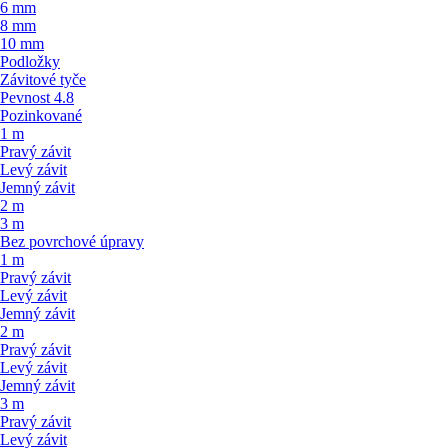
6 mm
8 mm
10 mm
Podložky
Závitové tyče
Pevnost 4.8
Pozinkované
1 m
Pravý závit
Levý závit
Jemný závit
2 m
3 m
Bez povrchové úpravy
1 m
Pravý závit
Levý závit
Jemný závit
2 m
Pravý závit
Levý závit
Jemný závit
3 m
Pravý závit
Levý závit