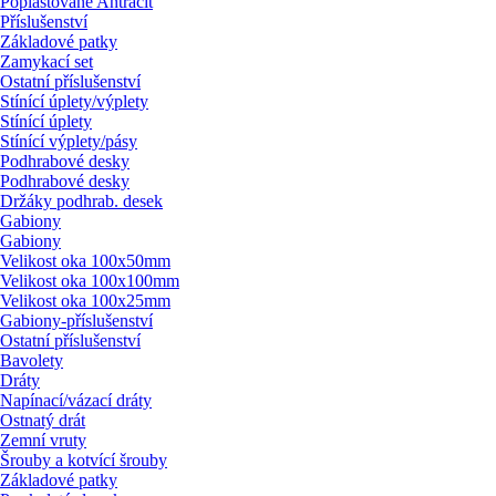
Poplastované Antracit
Příslušenství
Základové patky
Zamykací set
Ostatní příslušenství
Stínící úplety/
výplety
Stínící úplety
Stínící výplety/
pásy
Podhrabové desky
Podhrabové desky
Držáky podhrab. desek
Gabiony
Gabiony
Velikost oka 100x50mm
Velikost oka 100x100mm
Velikost oka 100x25mm
Gabiony-příslušenství
Ostatní příslušenství
Bavolety
Dráty
Napínací/
vázací dráty
Ostnatý drát
Zemní vruty
Šrouby a kotvící šrouby
Základové patky