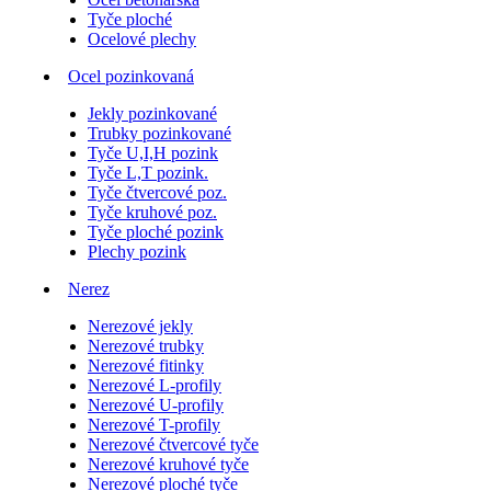
Tyče ploché
Ocelové plechy
Ocel pozinkovaná
Jekly pozinkované
Trubky pozinkované
Tyče U,I,H pozink
Tyče L,T pozink.
Tyče čtvercové poz.
Tyče kruhové poz.
Tyče ploché pozink
Plechy pozink
Nerez
Nerezové jekly
Nerezové trubky
Nerezové fitinky
Nerezové L-profily
Nerezové U-profily
Nerezové T-profily
Nerezové čtvercové tyče
Nerezové kruhové tyče
Nerezové ploché tyče