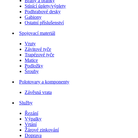
Brány a branky
Stínící úplety/výplety
Podhrabové desky
Gabiony
Ostatní příslušenství
Spojovací materiál
Vruty
Závitové tyče
Trapézové tyče
Matice
Podložky
Šrouby
Polotovary a komponenty
Závěsná vrata
Služby
Řezání
Výpalky
Vrtání
Žárové zinkování
Doprava