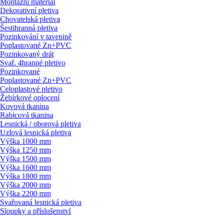
Montážní materiál
Dekorativní pletiva
Chovatelská pletiva
Šestihranná pletiva
Pozinkování v tavenině
Poplastované Zn+PVC
Pozinkovaný drát
Svař. 4hranné pletivo
Pozinkované
Poplastované Zn+PVC
Celoplastové pletivo
Žebírkové oplocení
Kovová tkanina
Rabicová tkanina
Lesnická / oborová pletiva
Uzlová lesnická pletiva
Výška 1000 mm
Výška 1250 mm
Výška 1500 mm
Výška 1600 mm
Výška 1800 mm
Výška 2000 mm
Výška 2200 mm
Svařovaná lesnická pletiva
Sloupky a příslušenství