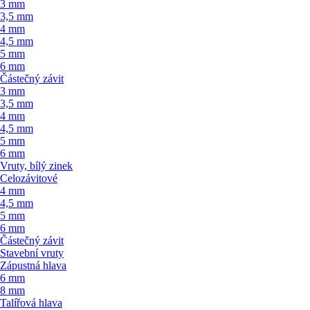
3 mm
3,5 mm
4 mm
4,5 mm
5 mm
6 mm
Částečný závit
3 mm
3,5 mm
4 mm
4,5 mm
5 mm
6 mm
Vruty, bílý zinek
Celozávitové
4 mm
4,5 mm
5 mm
6 mm
Částečný závit
Stavební vruty
Zápustná hlava
6 mm
8 mm
Talířová hlava