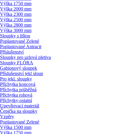
Výška 1750 mm
Výška 2000 mm
Výška 2300 mm
Výška 2500 mm
Výška 2800 mm
Výška 3000 mm
Sloupky s lištou
Poplastované Zelené
Poplastované Antracit
Příslušenství
Sloupky pro uzlová pletiva
Sloupky FLÓRA
Gabionový sloupek
Příslušenství jekl sloup
Pro jekl. sloupky
Příchytka koncová
Příchytka průběžná
Příchytka rohová
Příchytky-ostatní
Upevňovací materiál
Čepička na sloupky
Vzpěry
Poplastované Zelené
Výška 1500 mm
Výška 1750 mm