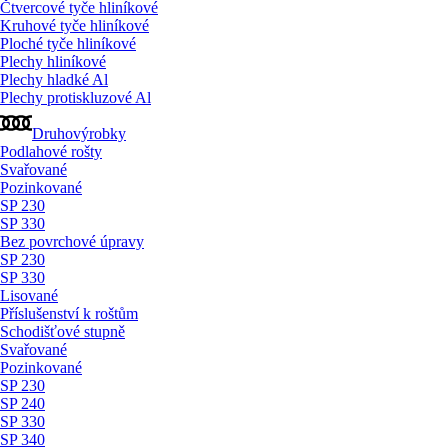
Čtvercové tyče hliníkové
Kruhové tyče hliníkové
Ploché tyče hliníkové
Plechy hliníkové
Plechy hladké Al
Plechy protiskluzové Al
Druhovýrobky
Podlahové rošty
Svařované
Pozinkované
SP 230
SP 330
Bez povrchové úpravy
SP 230
SP 330
Lisované
Příslušenství k roštům
Schodišťové stupně
Svařované
Pozinkované
SP 230
SP 240
SP 330
SP 340