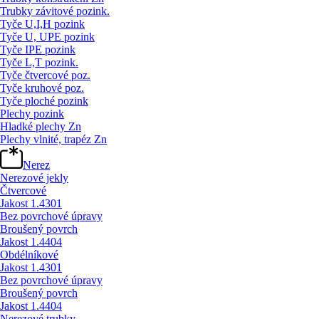
Trubky závitové pozink.
Tyče U,I,H pozink
Tyče U, UPE pozink
Tyče IPE pozink
Tyče L,T pozink.
Tyče čtvercové poz.
Tyče kruhové poz.
Tyče ploché pozink
Plechy pozink
Hladké plechy Zn
Plechy vlnité, trapéz Zn
Nerez
Nerezové jekly
Čtvercové
Jakost 1.4301
Bez povrchové úpravy
Broušený povrch
Jakost 1.4404
Obdélníkové
Jakost 1.4301
Bez povrchové úpravy
Broušený povrch
Jakost 1.4404
Nerezové trubky