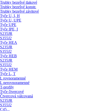
Trubky bezešvé tlakové
Trubky bezešvé konstr.
Trubky bezešvé závitové
Tyče U, I, H
Tyče U, UPE
Tyče UPE
Tyče IPE, I
S235JR
S355J2
Tyče HEA
S235JR
S355J2
Tyče HEB
S235JR
S355J2
Tyče HEM
Tyče L, T
L rovnoramenné
L nerovnoramenné
T-profily
Tyče čtvercové
Čtvercová válcovaná
S235JR
S355J2
C45...