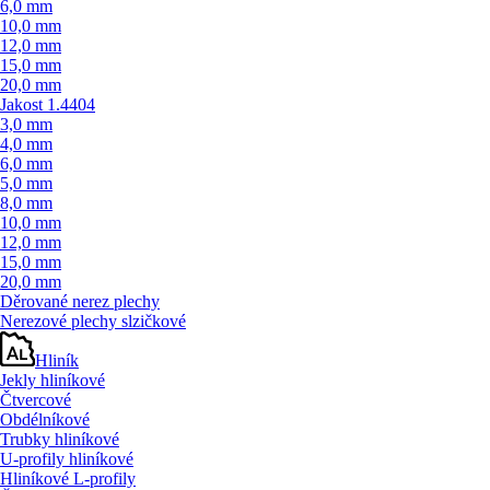
6,0 mm
10,0 mm
12,0 mm
15,0 mm
20,0 mm
Jakost 1.4404
3,0 mm
4,0 mm
6,0 mm
5,0 mm
8,0 mm
10,0 mm
12,0 mm
15,0 mm
20,0 mm
Děrované nerez plechy
Nerezové plechy slzičkové
Hliník
Jekly hliníkové
Čtvercové
Obdélníkové
Trubky hliníkové
U-profily hliníkové
Hliníkové L-profily