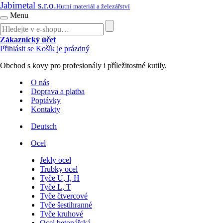
Jabimetal s.r.o.
Hutní materiál a železářství
Menu
Zákaznický účet
Přihlásit se
Košík je prázdný
Obchod s kovy pro profesionály i příležitostné kutily.
O nás
Doprava a platba
Poptávky
Kontakty
Deutsch
Ocel
Jekly ocel
Trubky ocel
Tyče U, I, H
Tyče L, T
Tyče čtvercové
Tyče šestihranné
Tyče kruhové
Ocel betonářská