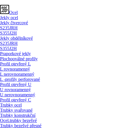
Ocel
Jekly ocel
Jekly čtvercové
S235JRH
S355J2H
Jekly obdélníkové
S235JRH
S355J2H
Praporkové jekly
Plochooválné profily
Profil otevřený L
L rovnoramenný
L nerovnoramenný
L -profily perforované
Profil otevřený U
U rovnoramenný
U nerovnoramenný
Profil otevřený C
Trubky ocel
Trubky svařované
Trubky konstrukční
Ocel.trubky bezešvé
Trubky bezešvé přesné