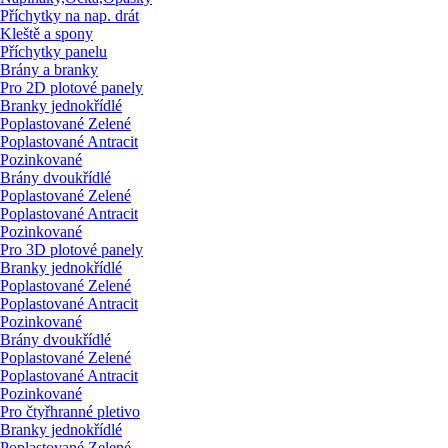
Příchytky na nap. drát
Kleště a spony
Příchytky panelu
Brány a branky
Pro 2D plotové panely
Branky jednokřídlé
Poplastované Zelené
Poplastované Antracit
Pozinkované
Brány dvoukřídlé
Poplastované Zelené
Poplastované Antracit
Pozinkované
Pro 3D plotové panely
Branky jednokřídlé
Poplastované Zelené
Poplastované Antracit
Pozinkované
Brány dvoukřídlé
Poplastované Zelené
Poplastované Antracit
Pozinkované
Pro čtyřhranné pletivo
Branky jednokřídlé
Poplastované Zelené