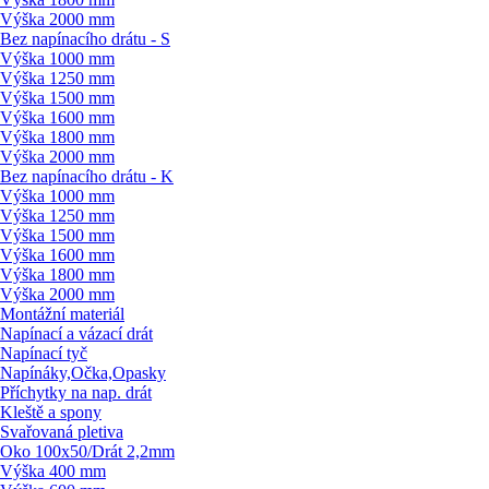
Výška 2000 mm
Bez napínacího drátu - S
Výška 1000 mm
Výška 1250 mm
Výška 1500 mm
Výška 1600 mm
Výška 1800 mm
Výška 2000 mm
Bez napínacího drátu - K
Výška 1000 mm
Výška 1250 mm
Výška 1500 mm
Výška 1600 mm
Výška 1800 mm
Výška 2000 mm
Montážní materiál
Napínací a vázací drát
Napínací tyč
Napínáky,Očka,Opasky
Příchytky na nap. drát
Kleště a spony
Svařovaná pletiva
Oko 100x50/
Drát 2,2mm
Výška 400 mm