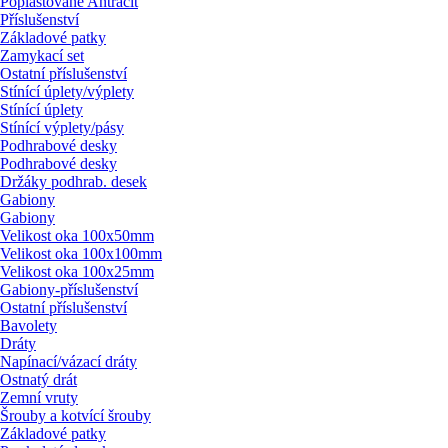
Poplastované Antracit
Příslušenství
Základové patky
Zamykací set
Ostatní příslušenství
Stínící úplety/
výplety
Stínící úplety
Stínící výplety/
pásy
Podhrabové desky
Podhrabové desky
Držáky podhrab. desek
Gabiony
Gabiony
Velikost oka 100x50mm
Velikost oka 100x100mm
Velikost oka 100x25mm
Gabiony-příslušenství
Ostatní příslušenství
Bavolety
Dráty
Napínací/
vázací dráty
Ostnatý drát
Zemní vruty
Šrouby a kotvící šrouby
Základové patky