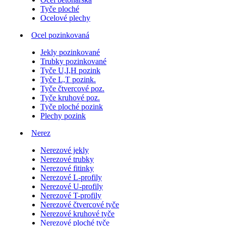
Tyče ploché
Ocelové plechy
Ocel pozinkovaná
Jekly pozinkované
Trubky pozinkované
Tyče U,I,H pozink
Tyče L,T pozink.
Tyče čtvercové poz.
Tyče kruhové poz.
Tyče ploché pozink
Plechy pozink
Nerez
Nerezové jekly
Nerezové trubky
Nerezové fitinky
Nerezové L-profily
Nerezové U-profily
Nerezové T-profily
Nerezové čtvercové tyče
Nerezové kruhové tyče
Nerezové ploché tyče