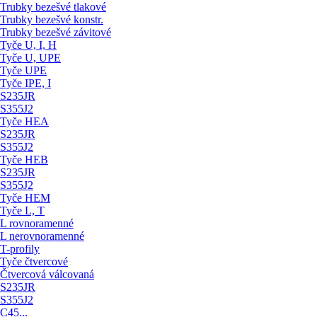
Trubky bezešvé tlakové
Trubky bezešvé konstr.
Trubky bezešvé závitové
Tyče U, I, H
Tyče U, UPE
Tyče UPE
Tyče IPE, I
S235JR
S355J2
Tyče HEA
S235JR
S355J2
Tyče HEB
S235JR
S355J2
Tyče HEM
Tyče L, T
L rovnoramenné
L nerovnoramenné
T-profily
Tyče čtvercové
Čtvercová válcovaná
S235JR
S355J2
C45...