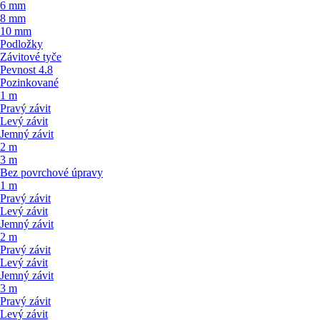
6 mm
8 mm
10 mm
Podložky
Závitové tyče
Pevnost 4.8
Pozinkované
1 m
Pravý závit
Levý závit
Jemný závit
2 m
3 m
Bez povrchové úpravy
1 m
Pravý závit
Levý závit
Jemný závit
2 m
Pravý závit
Levý závit
Jemný závit
3 m
Pravý závit
Levý závit