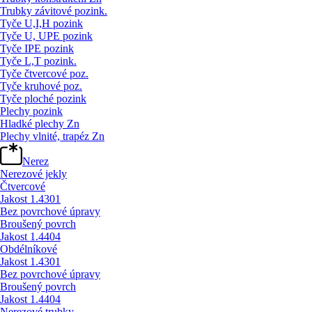
Trubky závitové pozink.
Tyče U,I,H pozink
Tyče U, UPE pozink
Tyče IPE pozink
Tyče L,T pozink.
Tyče čtvercové poz.
Tyče kruhové poz.
Tyče ploché pozink
Plechy pozink
Hladké plechy Zn
Plechy vlnité, trapéz Zn
Nerez
Nerezové jekly
Čtvercové
Jakost 1.4301
Bez povrchové úpravy
Broušený povrch
Jakost 1.4404
Obdélníkové
Jakost 1.4301
Bez povrchové úpravy
Broušený povrch
Jakost 1.4404
Nerezové trubky