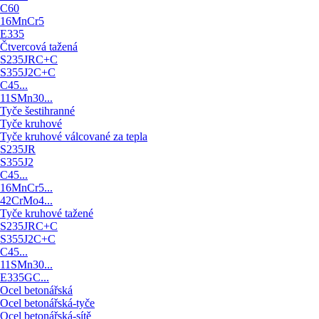
C60
16MnCr5
E335
Čtvercová tažená
S235JRC+C
S355J2C+C
C45...
11SMn30...
Tyče šestihranné
Tyče kruhové
Tyče kruhové válcované za tepla
S235JR
S355J2
C45...
16MnCr5...
42CrMo4...
Tyče kruhové tažené
S235JRC+C
S355J2C+C
C45...
11SMn30...
E335GC...
Ocel betonářská
Ocel betonářská-tyče
Ocel betonářská-sítě