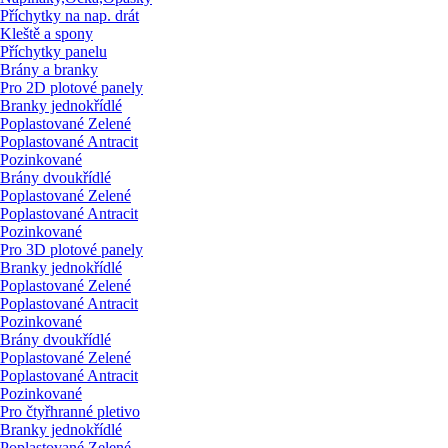
Příchytky na nap. drát
Kleště a spony
Příchytky panelu
Brány a branky
Pro 2D plotové panely
Branky jednokřídlé
Poplastované Zelené
Poplastované Antracit
Pozinkované
Brány dvoukřídlé
Poplastované Zelené
Poplastované Antracit
Pozinkované
Pro 3D plotové panely
Branky jednokřídlé
Poplastované Zelené
Poplastované Antracit
Pozinkované
Brány dvoukřídlé
Poplastované Zelené
Poplastované Antracit
Pozinkované
Pro čtyřhranné pletivo
Branky jednokřídlé
Poplastované Zelené