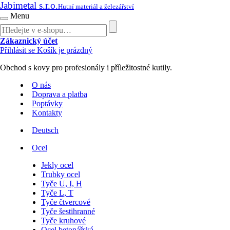
Jabimetal s.r.o.
Hutní materiál a železářství
Menu
Zákaznický účet
Přihlásit se
Košík je prázdný
Obchod s kovy pro profesionály i příležitostné kutily.
O nás
Doprava a platba
Poptávky
Kontakty
Deutsch
Ocel
Jekly ocel
Trubky ocel
Tyče U, I, H
Tyče L, T
Tyče čtvercové
Tyče šestihranné
Tyče kruhové
Ocel betonářská