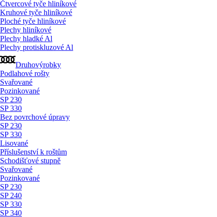
Čtvercové tyče hliníkové
Kruhové tyče hliníkové
Ploché tyče hliníkové
Plechy hliníkové
Plechy hladké Al
Plechy protiskluzové Al
Druhovýrobky
Podlahové rošty
Svařované
Pozinkované
SP 230
SP 330
Bez povrchové úpravy
SP 230
SP 330
Lisované
Příslušenství k roštům
Schodišťové stupně
Svařované
Pozinkované
SP 230
SP 240
SP 330
SP 340