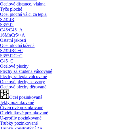
Ocelové distance, vlákna
Tyče ploché
Ocel plochá válc. za tepla
S235JR
S355J2
C45/
C45+A
16MnCr5/
+A
Ostatní jakosti
Ocel plochá tažená
S235JRC+C
S355J2C+C
C45+C
Ocelové plechy
Plechy za studena válcované
Plechy za tepla válcované
Ocelové plechy se vzory
Ocelové plechy děrované
Ocel pozinkovaná
Jekly pozinkované
Čtvercové pozinkované
Obdélníkové pozinkované
U-profily pozinkované
Trubky pozinkované
Trubky konstrukční Zn