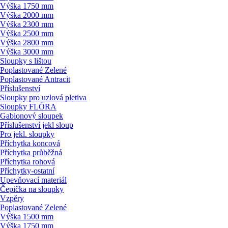
Výška 1750 mm
Výška 2000 mm
Výška 2300 mm
Výška 2500 mm
Výška 2800 mm
Výška 3000 mm
Sloupky s lištou
Poplastované Zelené
Poplastované Antracit
Příslušenství
Sloupky pro uzlová pletiva
Sloupky FLÓRA
Gabionový sloupek
Příslušenství jekl sloup
Pro jekl. sloupky
Příchytka koncová
Příchytka průběžná
Příchytka rohová
Příchytky-ostatní
Upevňovací materiál
Čepička na sloupky
Vzpěry
Poplastované Zelené
Výška 1500 mm
Výška 1750 mm