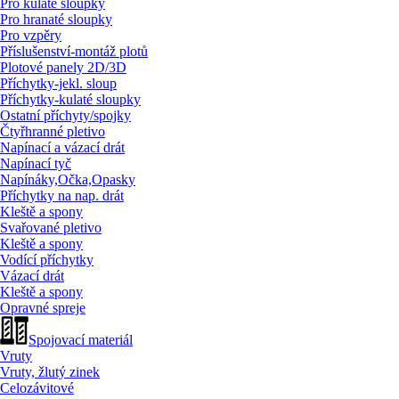
Pro kulaté sloupky
Pro hranaté sloupky
Pro vzpěry
Příslušenství-montáž plotů
Plotové panely 2D/
3D
Příchytky-jekl. sloup
Příchytky-kulaté sloupky
Ostatní příchyty/
spojky
Čtyřhranné pletivo
Napínací a vázací drát
Napínací tyč
Napínáky,Očka,Opasky
Příchytky na nap. drát
Kleště a spony
Svařované pletivo
Kleště a spony
Vodící příchytky
Vázací drát
Kleště a spony
Opravné spreje
Spojovací materiál
Vruty
Vruty, žlutý zinek
Celozávitové