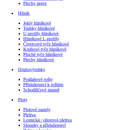
Plechy nerez
Hliník
Jekly hliníkové
Trubky hliníkové
U-profily hliníkové
Hliníkové L-profily
Čtvercové tyče hliníkové
Kruhové tyče hliníkové
Ploché tyče hliníkové
Plechy hliníkové
Druhovýrobky
Podlahové rošty
Příslušenství k roštům
Schodišťové stupně
Ploty
Plotové panely
Pletiva
Lesnická / oborová pletiva
Sloupky a příslušenství