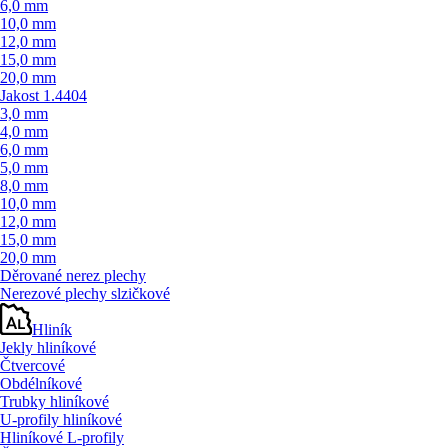
6,0 mm
10,0 mm
12,0 mm
15,0 mm
20,0 mm
Jakost 1.4404
3,0 mm
4,0 mm
6,0 mm
5,0 mm
8,0 mm
10,0 mm
12,0 mm
15,0 mm
20,0 mm
Děrované nerez plechy
Nerezové plechy slzičkové
Hliník
Jekly hliníkové
Čtvercové
Obdélníkové
Trubky hliníkové
U-profily hliníkové
Hliníkové L-profily