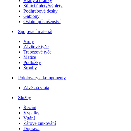
Brány a branky
Stínící úplety/výplety
Podhrabové desky
Gabiony
Ostatní příslušenství
Spojovací materiál
Vruty
Závitové tyče
Trapézové tyče
Matice
Podložky
Šrouby
Polotovary a komponenty
Závěsná vrata
Služby
Řezání
Výpalky
Vrtání
Žárové zinkování
Doprava