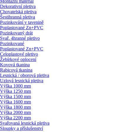
Montážní materiál
Dekorativní pletiva
Chovatelská pletiva
Šestihranná pletiva
Pozinkování v tavenině
Poplastované Zn+PVC
Pozinkovaný drát
Svař. 4hranné pletivo
Pozinkované
Poplastované Zn+PVC
Celoplastové pletivo
Žebírkové oplocení
Kovová tkanina
Rabicová tkanina
Lesnická / oborová pletiva
Uzlová lesnická pletiva
Výška 1000 mm
Výška 1250 mm
Výška 1500 mm
Výška 1600 mm
Výška 1800 mm
Výška 2000 mm
Výška 2200 mm
Svařovaná lesnická pletiva
Sloupky a příslušenství