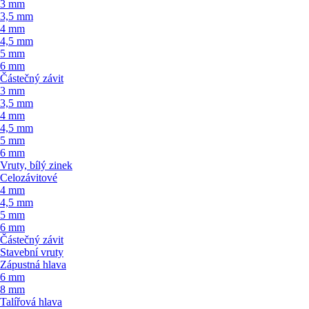
3 mm
3,5 mm
4 mm
4,5 mm
5 mm
6 mm
Částečný závit
3 mm
3,5 mm
4 mm
4,5 mm
5 mm
6 mm
Vruty, bílý zinek
Celozávitové
4 mm
4,5 mm
5 mm
6 mm
Částečný závit
Stavební vruty
Zápustná hlava
6 mm
8 mm
Talířová hlava