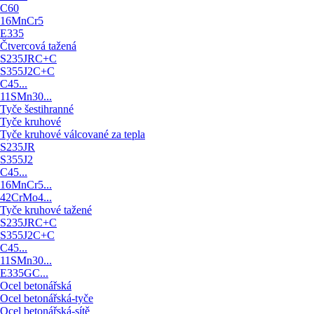
C60
16MnCr5
E335
Čtvercová tažená
S235JRC+C
S355J2C+C
C45...
11SMn30...
Tyče šestihranné
Tyče kruhové
Tyče kruhové válcované za tepla
S235JR
S355J2
C45...
16MnCr5...
42CrMo4...
Tyče kruhové tažené
S235JRC+C
S355J2C+C
C45...
11SMn30...
E335GC...
Ocel betonářská
Ocel betonářská-tyče
Ocel betonářská-sítě