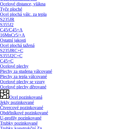
Ocelové distance, vlákna
Tyče ploché
Ocel plochá válc. za tepla
S235JR
S355J2
C45/
C45+A
16MnCr5/
+A
Ostatní jakosti
Ocel plochá tažená
S235JRC+C
S355J2C+C
C45+C
Ocelové plechy
Plechy za studena válcované
Plechy za tepla válcované
Ocelové plechy se vzory
Ocelové plechy děrované
Ocel pozinkovaná
Jekly pozinkované
Čtvercové pozinkované
Obdélníkové pozinkované
U-profily pozinkované
Trubky pozinkované
Trubky konstrukční Zn