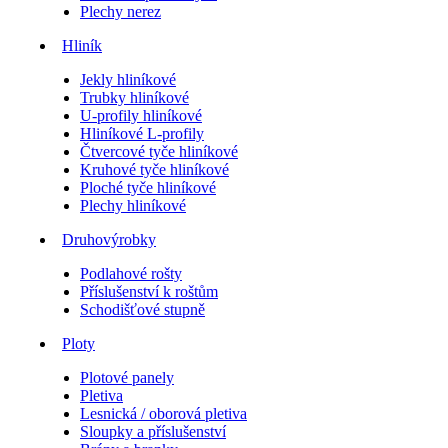
Plechy nerez
Hliník
Jekly hliníkové
Trubky hliníkové
U-profily hliníkové
Hliníkové L-profily
Čtvercové tyče hliníkové
Kruhové tyče hliníkové
Ploché tyče hliníkové
Plechy hliníkové
Druhovýrobky
Podlahové rošty
Příslušenství k roštům
Schodišťové stupně
Ploty
Plotové panely
Pletiva
Lesnická / oborová pletiva
Sloupky a příslušenství