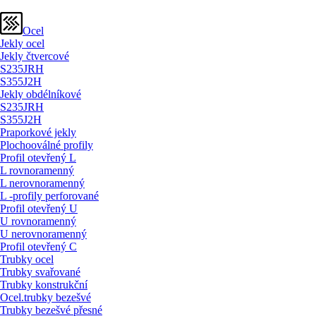
Ocel
Jekly ocel
Jekly čtvercové
S235JRH
S355J2H
Jekly obdélníkové
S235JRH
S355J2H
Praporkové jekly
Plochooválné profily
Profil otevřený L
L rovnoramenný
L nerovnoramenný
L -profily perforované
Profil otevřený U
U rovnoramenný
U nerovnoramenný
Profil otevřený C
Trubky ocel
Trubky svařované
Trubky konstrukční
Ocel.trubky bezešvé
Trubky bezešvé přesné