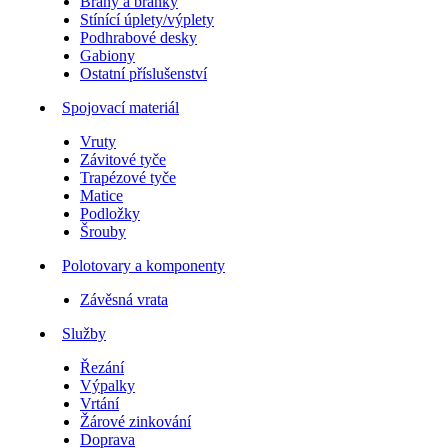
Brány a branky
Stínící úplety/výplety
Podhrabové desky
Gabiony
Ostatní příslušenství
Spojovací materiál
Vruty
Závitové tyče
Trapézové tyče
Matice
Podložky
Šrouby
Polotovary a komponenty
Závěsná vrata
Služby
Řezání
Výpalky
Vrtání
Žárové zinkování
Doprava