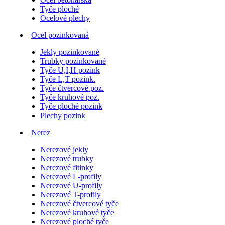
Tyče ploché
Ocelové plechy
Ocel pozinkovaná
Jekly pozinkované
Trubky pozinkované
Tyče U,I,H pozink
Tyče L,T pozink.
Tyče čtvercové poz.
Tyče kruhové poz.
Tyče ploché pozink
Plechy pozink
Nerez
Nerezové jekly
Nerezové trubky
Nerezové fitinky
Nerezové L-profily
Nerezové U-profily
Nerezové T-profily
Nerezové čtvercové tyče
Nerezové kruhové tyče
Nerezové ploché tyče