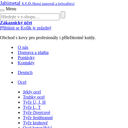
Jabimetal s.r.o.
Hutní materiál a železářství
Menu
Zákaznický účet
Přihlásit se
Košík je prázdný
Obchod s kovy pro profesionály i příležitostné kutily.
O nás
Doprava a platba
Poptávky
Kontakty
Deutsch
Ocel
Jekly ocel
Trubky ocel
Tyče U, I, H
Tyče L, T
Tyče čtvercové
Tyče šestihranné
Tyče kruhové
Ocel betonářská