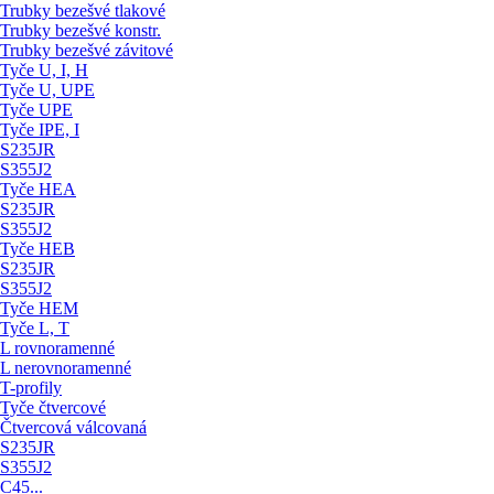
Trubky bezešvé tlakové
Trubky bezešvé konstr.
Trubky bezešvé závitové
Tyče U, I, H
Tyče U, UPE
Tyče UPE
Tyče IPE, I
S235JR
S355J2
Tyče HEA
S235JR
S355J2
Tyče HEB
S235JR
S355J2
Tyče HEM
Tyče L, T
L rovnoramenné
L nerovnoramenné
T-profily
Tyče čtvercové
Čtvercová válcovaná
S235JR
S355J2
C45...