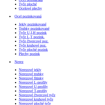
Tyče ploché
Ocelové plechy
Ocel pozinkovaná
Jekly pozinkované
Trubky pozinkované
Tyče U,I,H pozink
Tyče L,T pozink.
Tyče čtvercové poz.
Tyče kruhové poz.
Tyče ploché pozink
Plechy pozink
Nerez
Nerezové jekly
Nerezové trubky
Nerezové fitinky
Nerezové L-profily
Nerezové U-profily
Nerezové T-profily
Nerezové čtvercové tyče
Nerezové kruhové tyče
Nerezové ploché tyče