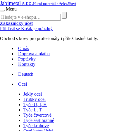
Jabimetal s.r.o.
Hutní materiál a železářství
Menu
Zákaznický účet
Přihlásit se
Košík je prázdný
Obchod s kovy pro profesionály i příležitostné kutily.
O nás
Doprava a platba
Poptávky
Kontakty
Deutsch
Ocel
Jekly ocel
Trubky ocel
Tyče U, I, H
Tyče L, T
Tyče čtvercové
Tyče šestihranné
Tyče kruhové
Ocel betonářská