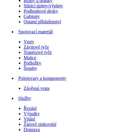
Brány a branky
Stínící úplety/výplety
Podhrabové desky
Gabiony
Ostatní příslušenství
Spojovací materiál
Vruty
Závitové tyče
Trapézové tyče
Matice
Podložky
Šrouby
Polotovary a komponenty
Závěsná vrata
Služby
Řezání
Výpalky
Vrtání
Žárové zinkování
Doprava