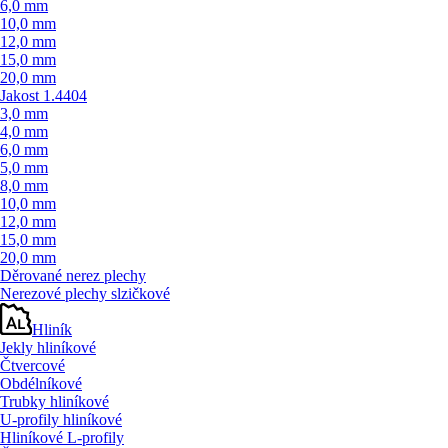
6,0 mm
10,0 mm
12,0 mm
15,0 mm
20,0 mm
Jakost 1.4404
3,0 mm
4,0 mm
6,0 mm
5,0 mm
8,0 mm
10,0 mm
12,0 mm
15,0 mm
20,0 mm
Děrované nerez plechy
Nerezové plechy slzičkové
Hliník
Jekly hliníkové
Čtvercové
Obdélníkové
Trubky hliníkové
U-profily hliníkové
Hliníkové L-profily