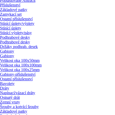
Poplastované Antracit
Příslušenství
Základové patky
Zamykací set
Ostatní příslušenství
Stínící úplety/
výplety
Stínící úplety
Stínící výplety/
pásy
Podhrabové desky
Podhrabové desky
Držáky podhrab. desek
Gabiony
Gabiony
Velikost oka 100x50mm
Velikost oka 100x100mm
Velikost oka 100x25mm
Gabiony-příslušenství
Ostatní příslušenství
Bavolety
Dráty
Napínací/
vázací dráty
Ostnatý drát
Zemní vruty
Šrouby a kotvící šrouby
Základové patky