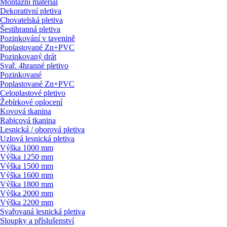
Montážní materiál
Dekorativní pletiva
Chovatelská pletiva
Šestihranná pletiva
Pozinkování v tavenině
Poplastované Zn+PVC
Pozinkovaný drát
Svař. 4hranné pletivo
Pozinkované
Poplastované Zn+PVC
Celoplastové pletivo
Žebírkové oplocení
Kovová tkanina
Rabicová tkanina
Lesnická / oborová pletiva
Uzlová lesnická pletiva
Výška 1000 mm
Výška 1250 mm
Výška 1500 mm
Výška 1600 mm
Výška 1800 mm
Výška 2000 mm
Výška 2200 mm
Svařovaná lesnická pletiva
Sloupky a příslušenství