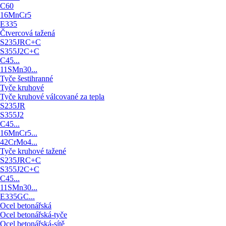
C60
16MnCr5
E335
Čtvercová tažená
S235JRC+C
S355J2C+C
C45...
11SMn30...
Tyče šestihranné
Tyče kruhové
Tyče kruhové válcované za tepla
S235JR
S355J2
C45...
16MnCr5...
42CrMo4...
Tyče kruhové tažené
S235JRC+C
S355J2C+C
C45...
11SMn30...
E335GC...
Ocel betonářská
Ocel betonářská-tyče
Ocel betonářská-sítě