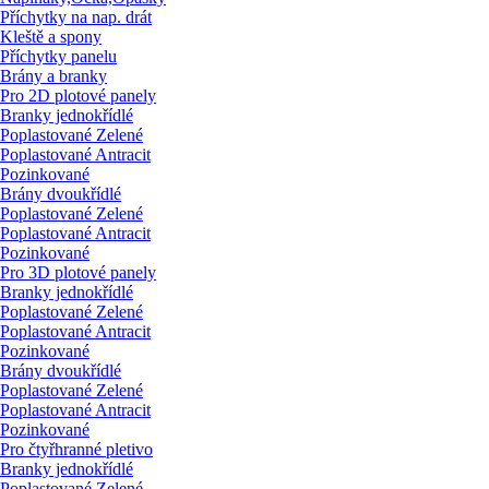
Příchytky na nap. drát
Kleště a spony
Příchytky panelu
Brány a branky
Pro 2D plotové panely
Branky jednokřídlé
Poplastované Zelené
Poplastované Antracit
Pozinkované
Brány dvoukřídlé
Poplastované Zelené
Poplastované Antracit
Pozinkované
Pro 3D plotové panely
Branky jednokřídlé
Poplastované Zelené
Poplastované Antracit
Pozinkované
Brány dvoukřídlé
Poplastované Zelené
Poplastované Antracit
Pozinkované
Pro čtyřhranné pletivo
Branky jednokřídlé
Poplastované Zelené