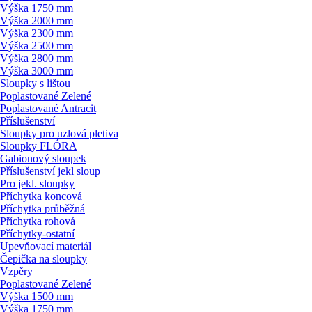
Výška 1750 mm
Výška 2000 mm
Výška 2300 mm
Výška 2500 mm
Výška 2800 mm
Výška 3000 mm
Sloupky s lištou
Poplastované Zelené
Poplastované Antracit
Příslušenství
Sloupky pro uzlová pletiva
Sloupky FLÓRA
Gabionový sloupek
Příslušenství jekl sloup
Pro jekl. sloupky
Příchytka koncová
Příchytka průběžná
Příchytka rohová
Příchytky-ostatní
Upevňovací materiál
Čepička na sloupky
Vzpěry
Poplastované Zelené
Výška 1500 mm
Výška 1750 mm