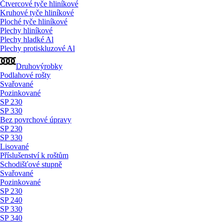
Čtvercové tyče hliníkové
Kruhové tyče hliníkové
Ploché tyče hliníkové
Plechy hliníkové
Plechy hladké Al
Plechy protiskluzové Al
Druhovýrobky
Podlahové rošty
Svařované
Pozinkované
SP 230
SP 330
Bez povrchové úpravy
SP 230
SP 330
Lisované
Příslušenství k roštům
Schodišťové stupně
Svařované
Pozinkované
SP 230
SP 240
SP 330
SP 340