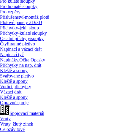
Pro kulaté sloupky
Pro hranaté sloupky
Pro vzpěry
Příslušenství-montáž plotů
Plotové panely 2D/
3D
Příchytky-jekl. sloup
Příchytky-kulaté sloupky
Ostatní příchyty/
spojky
Čtyřhranné pletivo
Napínací a vázací drát
Napínací tyč
Napínáky,Očka,Opasky
Příchytky na nap. drát
Kleště a spony
Svařované pletivo
Kleště a spony
Vodící příchytky
Vázací drát
Kleště a spony
Opravné spreje
Spojovací materiál
Vruty
Vruty, žlutý zinek
Celozávitové