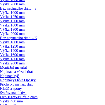
Výška 2000 mm
Bez napínacího drátu - S
Výška 1000 mm
Výška 1250 mm
Výška 1500 mm
Výška 1600 mm
Výška 1800 mm
Výška 2000 mm
Bez napínacího drátu - K
Výška 1000 mm
Výška 1250 mm
Výška 1500 mm
Výška 1600 mm
Výška 1800 mm
Výška 2000 mm
Montážní materiál
Napínací a vázací drát
Napínací tyč
Napínáky,Očka,Opasky
Příchytky na nap. drát
Kleště a spony
Svařovaná pletiva
Oko 100x50/
Drát 2,2mm
Výška 400 mm