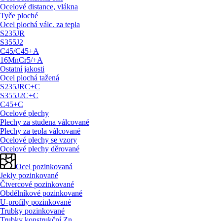
Ocelové distance, vlákna
Tyče ploché
Ocel plochá válc. za tepla
S235JR
S355J2
C45/
C45+A
16MnCr5/
+A
Ostatní jakosti
Ocel plochá tažená
S235JRC+C
S355J2C+C
C45+C
Ocelové plechy
Plechy za studena válcované
Plechy za tepla válcované
Ocelové plechy se vzory
Ocelové plechy děrované
Ocel pozinkovaná
Jekly pozinkované
Čtvercové pozinkované
Obdélníkové pozinkované
U-profily pozinkované
Trubky pozinkované
Trubky konstrukční Zn