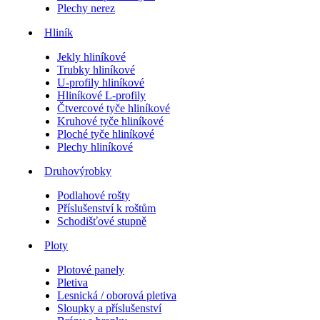
Plechy nerez
Hliník
Jekly hliníkové
Trubky hliníkové
U-profily hliníkové
Hliníkové L-profily
Čtvercové tyče hliníkové
Kruhové tyče hliníkové
Ploché tyče hliníkové
Plechy hliníkové
Druhovýrobky
Podlahové rošty
Příslušenství k roštům
Schodišťové stupně
Ploty
Plotové panely
Pletiva
Lesnická / oborová pletiva
Sloupky a příslušenství