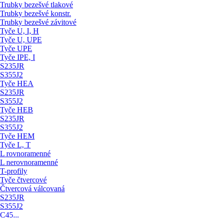
Trubky bezešvé tlakové
Trubky bezešvé konstr.
Trubky bezešvé závitové
Tyče U, I, H
Tyče U, UPE
Tyče UPE
Tyče IPE, I
S235JR
S355J2
Tyče HEA
S235JR
S355J2
Tyče HEB
S235JR
S355J2
Tyče HEM
Tyče L, T
L rovnoramenné
L nerovnoramenné
T-profily
Tyče čtvercové
Čtvercová válcovaná
S235JR
S355J2
C45...