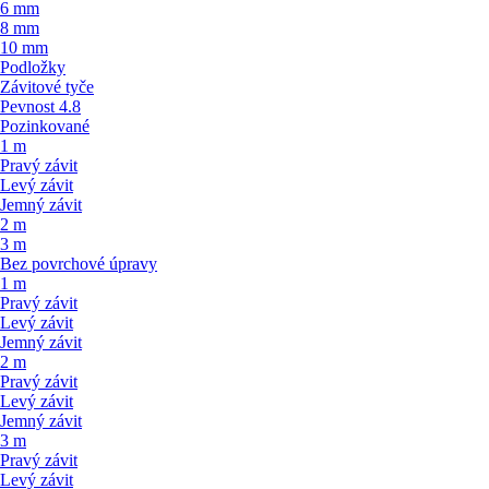
6 mm
8 mm
10 mm
Podložky
Závitové tyče
Pevnost 4.8
Pozinkované
1 m
Pravý závit
Levý závit
Jemný závit
2 m
3 m
Bez povrchové úpravy
1 m
Pravý závit
Levý závit
Jemný závit
2 m
Pravý závit
Levý závit
Jemný závit
3 m
Pravý závit
Levý závit