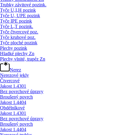
Trubky závitové pozink.
Tyče U,I,H pozink
Tyče U, UPE pozink
Tyče IPE pozink
Tyče L,T pozink.
Tyče čtvercové poz.
Tyče kruhové poz.
Tyče ploché pozink
Plechy pozink
Hladké plechy Zn
Plechy vlnité, trapéz Zn
Nerez
Nerezové jekly
Čtvercové
Jakost 1.4301
Bez povrchové úpravy
Broušený povrch
Jakost 1.4404
Obdélníkové
Jakost 1.4301
Bez povrchové úpravy
Broušený povrch
Jakost 1.4404
Nerezové trubky