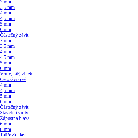
3 mm
3,5 mm
4 mm
4,5 mm
5 mm
6 mm
Částečný závit
3 mm
3,5 mm
4 mm
4,5 mm
5 mm
6 mm
Vruty, bílý zinek
Celozávitové
4 mm
4,5 mm
5 mm
6 mm
Částečný závit
Stavební vruty
Zápustná hlava
6 mm
8 mm
Talířová hlava