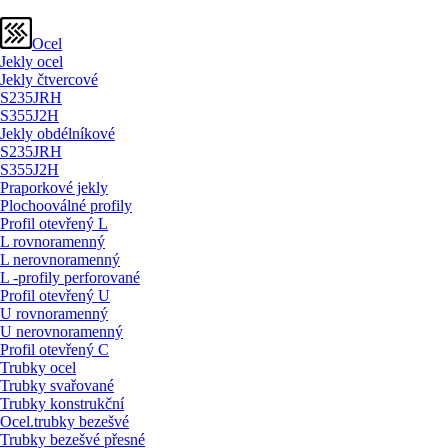
Ocel
Jekly ocel
Jekly čtvercové
S235JRH
S355J2H
Jekly obdélníkové
S235JRH
S355J2H
Praporkové jekly
Plochooválné profily
Profil otevřený L
L rovnoramenný
L nerovnoramenný
L -profily perforované
Profil otevřený U
U rovnoramenný
U nerovnoramenný
Profil otevřený C
Trubky ocel
Trubky svařované
Trubky konstrukční
Ocel.trubky bezešvé
Trubky bezešvé přesné