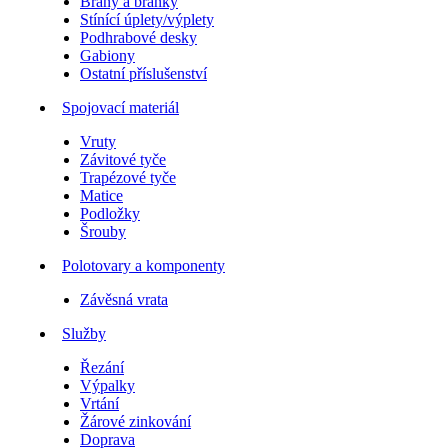
Brány a branky
Stínící úplety/výplety
Podhrabové desky
Gabiony
Ostatní příslušenství
Spojovací materiál
Vruty
Závitové tyče
Trapézové tyče
Matice
Podložky
Šrouby
Polotovary a komponenty
Závěsná vrata
Služby
Řezání
Výpalky
Vrtání
Žárové zinkování
Doprava