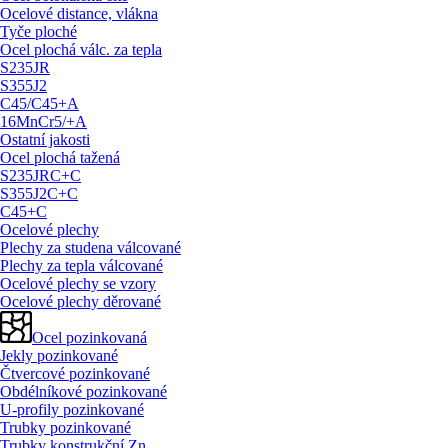
Ocelové distance, vlákna
Tyče ploché
Ocel plochá válc. za tepla
S235JR
S355J2
C45/
C45+A
16MnCr5/
+A
Ostatní jakosti
Ocel plochá tažená
S235JRC+C
S355J2C+C
C45+C
Ocelové plechy
Plechy za studena válcované
Plechy za tepla válcované
Ocelové plechy se vzory
Ocelové plechy děrované
Ocel pozinkovaná
Jekly pozinkované
Čtvercové pozinkované
Obdélníkové pozinkované
U-profily pozinkované
Trubky pozinkované
Trubky konstrukční Zn