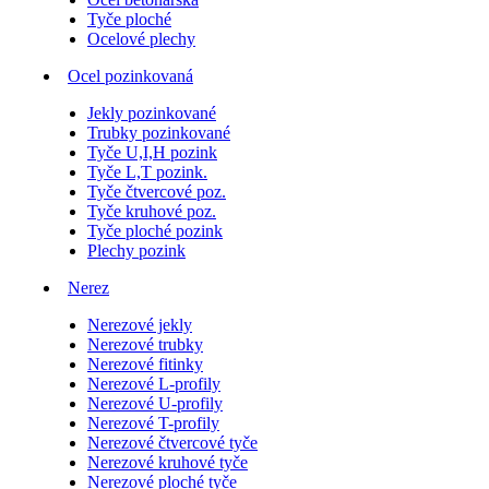
Tyče ploché
Ocelové plechy
Ocel pozinkovaná
Jekly pozinkované
Trubky pozinkované
Tyče U,I,H pozink
Tyče L,T pozink.
Tyče čtvercové poz.
Tyče kruhové poz.
Tyče ploché pozink
Plechy pozink
Nerez
Nerezové jekly
Nerezové trubky
Nerezové fitinky
Nerezové L-profily
Nerezové U-profily
Nerezové T-profily
Nerezové čtvercové tyče
Nerezové kruhové tyče
Nerezové ploché tyče