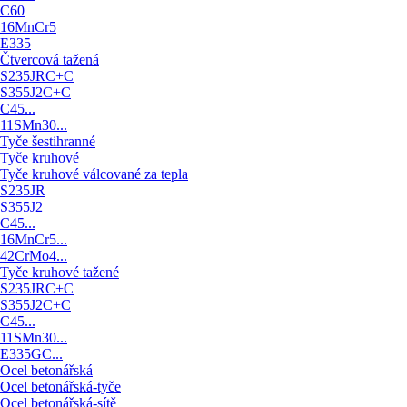
C60
16MnCr5
E335
Čtvercová tažená
S235JRC+C
S355J2C+C
C45...
11SMn30...
Tyče šestihranné
Tyče kruhové
Tyče kruhové válcované za tepla
S235JR
S355J2
C45...
16MnCr5...
42CrMo4...
Tyče kruhové tažené
S235JRC+C
S355J2C+C
C45...
11SMn30...
E335GC...
Ocel betonářská
Ocel betonářská-tyče
Ocel betonářská-sítě