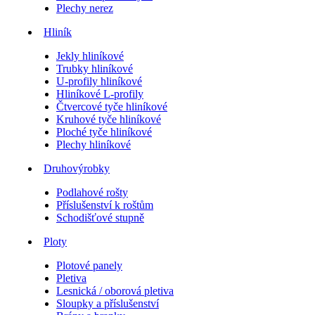
Plechy nerez
Hliník
Jekly hliníkové
Trubky hliníkové
U-profily hliníkové
Hliníkové L-profily
Čtvercové tyče hliníkové
Kruhové tyče hliníkové
Ploché tyče hliníkové
Plechy hliníkové
Druhovýrobky
Podlahové rošty
Příslušenství k roštům
Schodišťové stupně
Ploty
Plotové panely
Pletiva
Lesnická / oborová pletiva
Sloupky a příslušenství