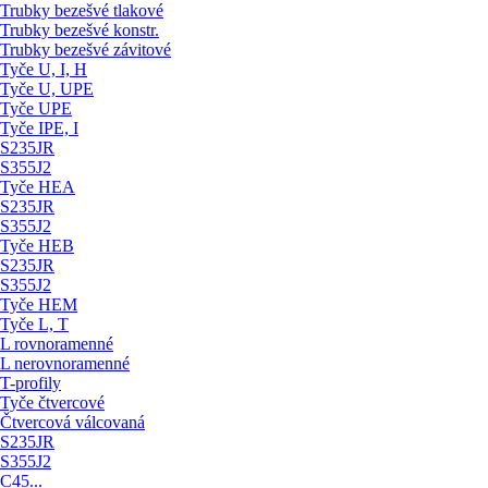
Trubky bezešvé tlakové
Trubky bezešvé konstr.
Trubky bezešvé závitové
Tyče U, I, H
Tyče U, UPE
Tyče UPE
Tyče IPE, I
S235JR
S355J2
Tyče HEA
S235JR
S355J2
Tyče HEB
S235JR
S355J2
Tyče HEM
Tyče L, T
L rovnoramenné
L nerovnoramenné
T-profily
Tyče čtvercové
Čtvercová válcovaná
S235JR
S355J2
C45...