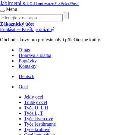
Jabimetal s.r.o.
Hutní materiál a železářství
Menu
Zákaznický účet
Přihlásit se
Košík je prázdný
Obchod s kovy pro profesionály i příležitostné kutily.
O nás
Doprava a platba
Poptávky
Kontakty
Deutsch
Ocel
Jekly ocel
Trubky ocel
Tyče U, I, H
Tyče L, T
Tyče čtvercové
Tyče šestihranné
Tyče kruhové
Ocel betonářská