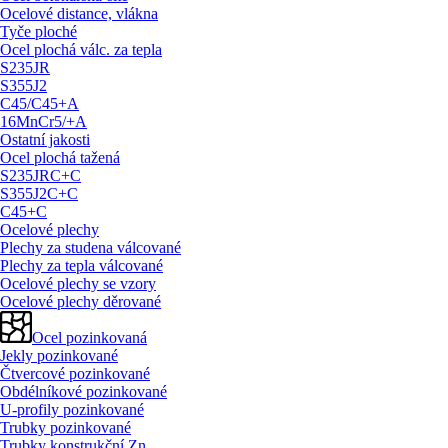
Ocelové distance, vlákna
Tyče ploché
Ocel plochá válc. za tepla
S235JR
S355J2
C45/
C45+A
16MnCr5/
+A
Ostatní jakosti
Ocel plochá tažená
S235JRC+C
S355J2C+C
C45+C
Ocelové plechy
Plechy za studena válcované
Plechy za tepla válcované
Ocelové plechy se vzory
Ocelové plechy děrované
Ocel pozinkovaná
Jekly pozinkované
Čtvercové pozinkované
Obdélníkové pozinkované
U-profily pozinkované
Trubky pozinkované
Trubky konstrukční Zn