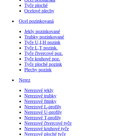
Tyče ploché
Ocelové plechy
Ocel pozinkovaná
Jekly pozinkované
Trubky pozinkované
Tyče U,I,H pozink
Tyče L,T pozink.
Tyče čtvercové poz.
Tyče kruhové poz.
Tyče ploché pozink
Plechy pozink
Nerez
Nerezové jekly
Nerezové trubky
Nerezové fitinky
Nerezové L-profily
Nerezové U-profily
Nerezové T-profily
Nerezové čtvercové tyče
Nerezové kruhové tyče
Nerezové ploché tyče