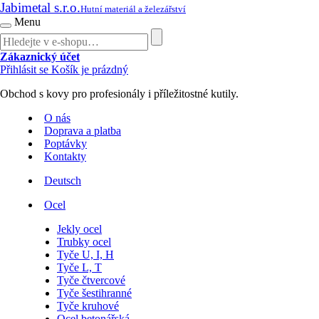
Jabimetal s.r.o.
Hutní materiál a železářství
Menu
Zákaznický účet
Přihlásit se
Košík je prázdný
Obchod s kovy pro profesionály i příležitostné kutily.
O nás
Doprava a platba
Poptávky
Kontakty
Deutsch
Ocel
Jekly ocel
Trubky ocel
Tyče U, I, H
Tyče L, T
Tyče čtvercové
Tyče šestihranné
Tyče kruhové
Ocel betonářská