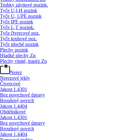
Trubky závitové pozink.
Tyče U,I,H pozink
Tyče U, UPE pozink
Tyče IPE pozink
Tyče L,T pozink.
Tyče čtvercové poz.
Tyče kruhové poz.
Tyče ploché pozink
Plechy pozink
Hladké plechy Zn
Plechy vlnité, trapéz Zn
Nerez
Nerezové jekly
Čtvercové
Jakost 1.4301
Bez povrchové úpravy
Broušený povrch
Jakost 1.4404
Obdélníkové
Jakost 1.4301
Bez povrchové úpravy
Broušený povrch
Jakost 1.4404
Nerezové trubky