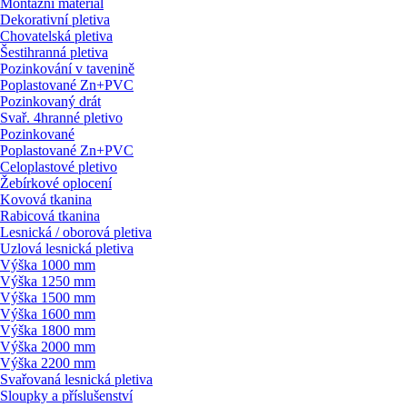
Montážní materiál
Dekorativní pletiva
Chovatelská pletiva
Šestihranná pletiva
Pozinkování v tavenině
Poplastované Zn+PVC
Pozinkovaný drát
Svař. 4hranné pletivo
Pozinkované
Poplastované Zn+PVC
Celoplastové pletivo
Žebírkové oplocení
Kovová tkanina
Rabicová tkanina
Lesnická / oborová pletiva
Uzlová lesnická pletiva
Výška 1000 mm
Výška 1250 mm
Výška 1500 mm
Výška 1600 mm
Výška 1800 mm
Výška 2000 mm
Výška 2200 mm
Svařovaná lesnická pletiva
Sloupky a příslušenství