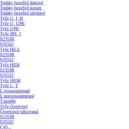
Trubky bezešvé tlakové
Trubky bezešvé konstr.
Trubky bezešvé závitové
Tyče U, I, H
Tyče U, UPE
Tyče UPE
Tyče IPE, I
S235JR
S355J2
Tyče HEA
S235JR
S355J2
Tyče HEB
S235JR
S355J2
Tyče HEM
Tyče L, T
L rovnoramenné
L nerovnoramenné
T-profily
Tyče čtvercové
Čtvercová válcovaná
S235JR
S355J2
C45...