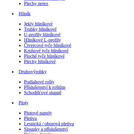
Plechy nerez
Hliník
Jekly hliníkové
Trubky hliníkové
U-profily hliníkové
Hliníkové L-profily
Čtvercové tyče hliníkové
Kruhové tyče hliníkové
Ploché tyče hliníkové
Plechy hliníkové
Druhovýrobky
Podlahové rošty
Příslušenství k roštům
Schodišťové stupně
Ploty
Plotové panely
Pletiva
Lesnická / oborová pletiva
Sloupky a příslušenství