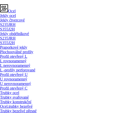
Ocel
Jekly ocel
Jekly čtvercové
S235JRH
S355J2H
Jekly obdélníkové
S235JRH
S355J2H
Praporkové jekly
Plochooválné profily
Profil otevřený L
L rovnoramenný
L nerovnoramenný
L -profily perforované
Profil otevřený U
U rovnoramenný
U nerovnoramenný
Profil otevřený C
Trubky ocel
Trubky svařované
Trubky konstrukční
Ocel.trubky bezešvé
Trubky bezešvé přesné