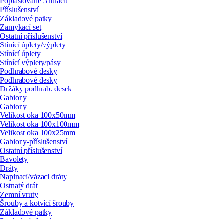
Poplastované Antracit
Příslušenství
Základové patky
Zamykací set
Ostatní příslušenství
Stínící úplety/
výplety
Stínící úplety
Stínící výplety/
pásy
Podhrabové desky
Podhrabové desky
Držáky podhrab. desek
Gabiony
Gabiony
Velikost oka 100x50mm
Velikost oka 100x100mm
Velikost oka 100x25mm
Gabiony-příslušenství
Ostatní příslušenství
Bavolety
Dráty
Napínací/
vázací dráty
Ostnatý drát
Zemní vruty
Šrouby a kotvící šrouby
Základové patky