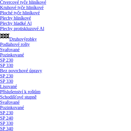
Čtvercové tyče hliníkové
Kruhové tyče hliníkové
Ploché tyče hliníkové
Plechy hliníkové
Plechy hladké Al
Plechy protiskluzové Al
Druhovýrobky
Podlahové rošty
Svařované
Pozinkované
SP 230
SP 330
Bez povrchové úpravy
SP 230
SP 330
Lisované
Příslušenství k roštům
Schodišťové stupně
Svařované
Pozinkované
SP 230
SP 240
SP 330
SP 340