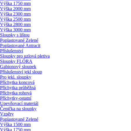
Výška 1750 mm
Výška 2000 mm
Výška 2300 mm
Výška 2500 mm
Výška 2800 mm
Výška 3000 mm
Sloupky s lištou
Poplastované Zelené
Poplastované Antracit
Příslušenství
Sloupky pro uzlová pletiva
Sloupky FLÓRA
Gabionový sloupek
Příslušenství jekl sloup
Pro jekl. sloupky
Příchytka koncová
Příchytka průběžná
Příchytka rohová
Příchytky-ostatní
Upevňovací materiál
Čepička na sloupky
Vzpěry
Poplastované Zelené
Výška 1500 mm
Výška 1750 mm