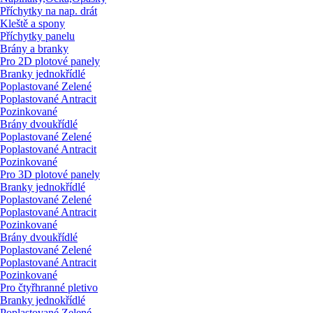
Příchytky na nap. drát
Kleště a spony
Příchytky panelu
Brány a branky
Pro 2D plotové panely
Branky jednokřídlé
Poplastované Zelené
Poplastované Antracit
Pozinkované
Brány dvoukřídlé
Poplastované Zelené
Poplastované Antracit
Pozinkované
Pro 3D plotové panely
Branky jednokřídlé
Poplastované Zelené
Poplastované Antracit
Pozinkované
Brány dvoukřídlé
Poplastované Zelené
Poplastované Antracit
Pozinkované
Pro čtyřhranné pletivo
Branky jednokřídlé
Poplastované Zelené