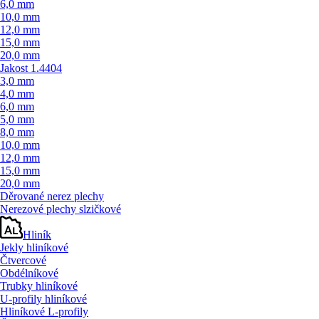
6,0 mm
10,0 mm
12,0 mm
15,0 mm
20,0 mm
Jakost 1.4404
3,0 mm
4,0 mm
6,0 mm
5,0 mm
8,0 mm
10,0 mm
12,0 mm
15,0 mm
20,0 mm
Děrované nerez plechy
Nerezové plechy slzičkové
Hliník
Jekly hliníkové
Čtvercové
Obdélníkové
Trubky hliníkové
U-profily hliníkové
Hliníkové L-profily