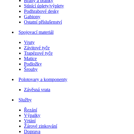
Brány a branky
Stínící úplety/výplety
Podhrabové desky
Gabiony
Ostatní příslušenství
Spojovací materiál
Vruty
Závitové tyče
Trapézové tyče
Matice
Podložky
Šrouby
Polotovary a komponenty
Závěsná vrata
Služby
Řezání
Výpalky
Vrtání
Žárové zinkování
Doprava