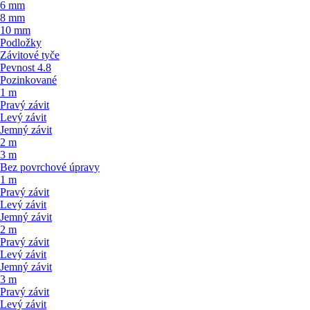
6 mm
8 mm
10 mm
Podložky
Závitové tyče
Pevnost 4.8
Pozinkované
1 m
Pravý závit
Levý závit
Jemný závit
2 m
3 m
Bez povrchové úpravy
1 m
Pravý závit
Levý závit
Jemný závit
2 m
Pravý závit
Levý závit
Jemný závit
3 m
Pravý závit
Levý závit