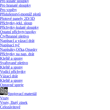
Pro kulaté sloupky
Pro hranaté sloupky
Pro vzpěry
Příslušenství-montáž plotů
Plotové panely 2D/
3D
Příchytky-jekl. sloup
Příchytky-kulaté sloupky
Ostatní příchyty/
spojky
Čtyřhranné pletivo
Napínací a vázací drát
Napínací tyč
Napínáky,Očka,Opasky
Příchytky na nap. drát
Kleště a spony
Svařované pletivo
Kleště a spony
Vodící příchytky
Vázací drát
Kleště a spony
Opravné spreje
Spojovací materiál
Vruty
Vruty, žlutý zinek
Celozávitové