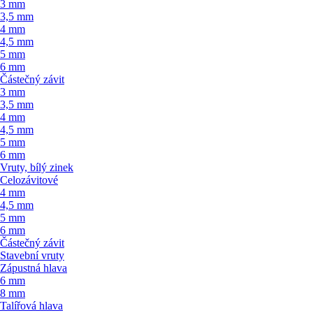
3 mm
3,5 mm
4 mm
4,5 mm
5 mm
6 mm
Částečný závit
3 mm
3,5 mm
4 mm
4,5 mm
5 mm
6 mm
Vruty, bílý zinek
Celozávitové
4 mm
4,5 mm
5 mm
6 mm
Částečný závit
Stavební vruty
Zápustná hlava
6 mm
8 mm
Talířová hlava