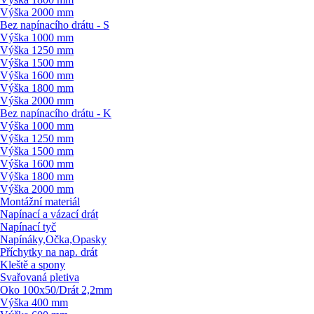
Výška 2000 mm
Bez napínacího drátu - S
Výška 1000 mm
Výška 1250 mm
Výška 1500 mm
Výška 1600 mm
Výška 1800 mm
Výška 2000 mm
Bez napínacího drátu - K
Výška 1000 mm
Výška 1250 mm
Výška 1500 mm
Výška 1600 mm
Výška 1800 mm
Výška 2000 mm
Montážní materiál
Napínací a vázací drát
Napínací tyč
Napínáky,Očka,Opasky
Příchytky na nap. drát
Kleště a spony
Svařovaná pletiva
Oko 100x50/
Drát 2,2mm
Výška 400 mm