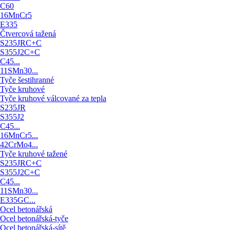
C60
16MnCr5
E335
Čtvercová tažená
S235JRC+C
S355J2C+C
C45...
11SMn30...
Tyče šestihranné
Tyče kruhové
Tyče kruhové válcované za tepla
S235JR
S355J2
C45...
16MnCr5...
42CrMo4...
Tyče kruhové tažené
S235JRC+C
S355J2C+C
C45...
11SMn30...
E335GC...
Ocel betonářská
Ocel betonářská-tyče
Ocel betonářská-sítě