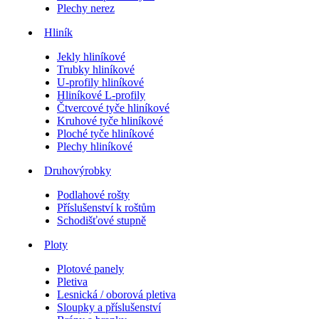
Plechy nerez
Hliník
Jekly hliníkové
Trubky hliníkové
U-profily hliníkové
Hliníkové L-profily
Čtvercové tyče hliníkové
Kruhové tyče hliníkové
Ploché tyče hliníkové
Plechy hliníkové
Druhovýrobky
Podlahové rošty
Příslušenství k roštům
Schodišťové stupně
Ploty
Plotové panely
Pletiva
Lesnická / oborová pletiva
Sloupky a příslušenství