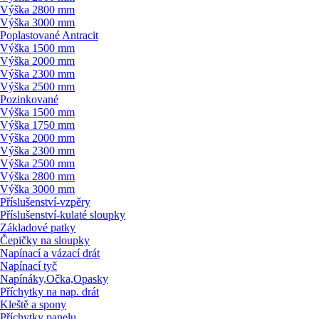
Výška 2800 mm
Výška 3000 mm
Poplastované Antracit
Výška 1500 mm
Výška 2000 mm
Výška 2300 mm
Výška 2500 mm
Pozinkované
Výška 1500 mm
Výška 1750 mm
Výška 2000 mm
Výška 2300 mm
Výška 2500 mm
Výška 2800 mm
Výška 3000 mm
Příslušenství-vzpěry
Příslušenství-kulaté sloupky
Základové patky
Čepičky na sloupky
Napínací a vázací drát
Napínací tyč
Napínáky,Očka,Opasky
Příchytky na nap. drát
Kleště a spony
Příchytky panelu