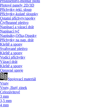
Příslušenství-montáž plotů
Plotové panely 2D/
3D
Příchytky-jekl. sloup
Příchytky-kulaté sloupky
Ostatní příchyty/
spojky
Čtyřhranné pletivo
Napínací a vázací drát
Napínací tyč
Napínáky,Očka,Opasky
Příchytky na nap. drát
Kleště a spony
Svařované pletivo
Kleště a spony
Vodící příchytky
Vázací drát
Kleště a spony
Opravné spreje
Spojovací materiál
Vruty
Vruty, žlutý zinek
Celozávitové
3 mm
3,5 mm
4 mm