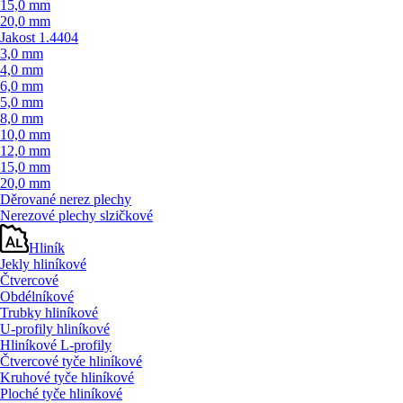
15,0 mm
20,0 mm
Jakost 1.4404
3,0 mm
4,0 mm
6,0 mm
5,0 mm
8,0 mm
10,0 mm
12,0 mm
15,0 mm
20,0 mm
Děrované nerez plechy
Nerezové plechy slzičkové
Hliník
Jekly hliníkové
Čtvercové
Obdélníkové
Trubky hliníkové
U-profily hliníkové
Hliníkové L-profily
Čtvercové tyče hliníkové
Kruhové tyče hliníkové
Ploché tyče hliníkové