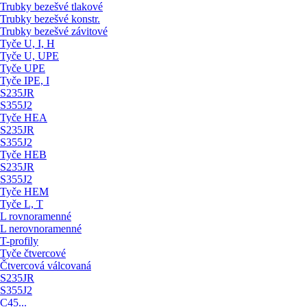
Trubky bezešvé tlakové
Trubky bezešvé konstr.
Trubky bezešvé závitové
Tyče U, I, H
Tyče U, UPE
Tyče UPE
Tyče IPE, I
S235JR
S355J2
Tyče HEA
S235JR
S355J2
Tyče HEB
S235JR
S355J2
Tyče HEM
Tyče L, T
L rovnoramenné
L nerovnoramenné
T-profily
Tyče čtvercové
Čtvercová válcovaná
S235JR
S355J2
C45...