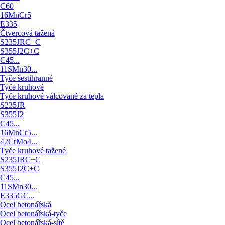
C60
16MnCr5
E335
Čtvercová tažená
S235JRC+C
S355J2C+C
C45...
11SMn30...
Tyče šestihranné
Tyče kruhové
Tyče kruhové válcované za tepla
S235JR
S355J2
C45...
16MnCr5...
42CrMo4...
Tyče kruhové tažené
S235JRC+C
S355J2C+C
C45...
11SMn30...
E335GC...
Ocel betonářská
Ocel betonářská-tyče
Ocel betonářská-sítě