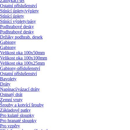
Zamykací set
Ostatní příslušenství
Stínící úplety/
výplety
Stínící úplety
Stínící výplety/
pásy
Podhrabové desky
Podhrabové desky
Držáky podhrab. desek
Gabiony
Gabiony
Velikost oka 100x50mm
Velikost oka 100x100mm
Velikost oka 100x25mm
Gabiony-příslušenství
Ostatní příslušenství
Bavolety
Dráty
Napínací/
vázací dráty
Ostnatý drát
Zemní vruty
Šrouby a kotvící šrouby
Základové patky
Pro kulaté sloupky
Pro hranaté sloupky
Pro vzpěry