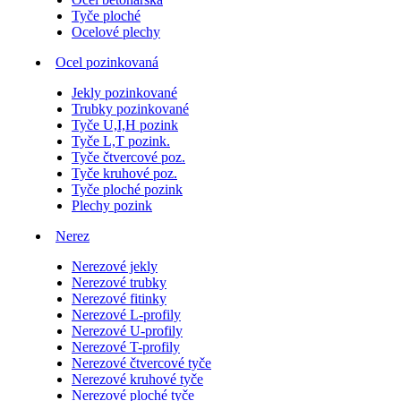
Tyče ploché
Ocelové plechy
Ocel pozinkovaná
Jekly pozinkované
Trubky pozinkované
Tyče U,I,H pozink
Tyče L,T pozink.
Tyče čtvercové poz.
Tyče kruhové poz.
Tyče ploché pozink
Plechy pozink
Nerez
Nerezové jekly
Nerezové trubky
Nerezové fitinky
Nerezové L-profily
Nerezové U-profily
Nerezové T-profily
Nerezové čtvercové tyče
Nerezové kruhové tyče
Nerezové ploché tyče