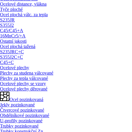
Ocelové distance, vlákna
Tyče ploché
Ocel plochá válc. za tepla
S235JR
S355J2
C45/
C45+A
16MnCr5/
+A
Ostatní jakosti
Ocel plochá tažená
S235JRC+C
S355J2C+C
C45+C
Ocelové plechy
Plechy za studena válcované
Plechy za tepla válcované
Ocelové plechy se vzory
Ocelové plechy děrované
Ocel pozinkovaná
Jekly pozinkované
Čtvercové pozinkované
Obdélníkové pozinkované
U-profily pozinkované
Trubky pozinkované
Trubky konstrukční Zn