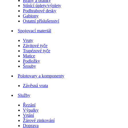
Brány a branky
Stínící úplety/výplety
Podhrabové desky
Gabiony
Ostatní příslušenství
Spojovací materiál
Vruty
Závitové tyče
Trapézové tyče
Matice
Podložky
Šrouby
Polotovary a komponenty
Závěsná vrata
Služby
Řezání
Výpalky
Vrtání
Žárové zinkování
Doprava