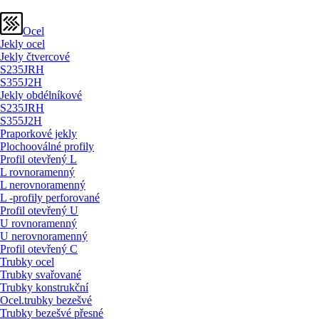
Ocel
Jekly ocel
Jekly čtvercové
S235JRH
S355J2H
Jekly obdélníkové
S235JRH
S355J2H
Praporkové jekly
Plochooválné profily
Profil otevřený L
L rovnoramenný
L nerovnoramenný
L -profily perforované
Profil otevřený U
U rovnoramenný
U nerovnoramenný
Profil otevřený C
Trubky ocel
Trubky svařované
Trubky konstrukční
Ocel.trubky bezešvé
Trubky bezešvé přesné