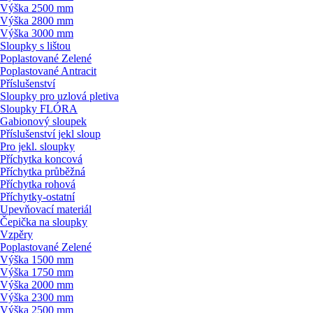
Výška 2500 mm
Výška 2800 mm
Výška 3000 mm
Sloupky s lištou
Poplastované Zelené
Poplastované Antracit
Příslušenství
Sloupky pro uzlová pletiva
Sloupky FLÓRA
Gabionový sloupek
Příslušenství jekl sloup
Pro jekl. sloupky
Příchytka koncová
Příchytka průběžná
Příchytka rohová
Příchytky-ostatní
Upevňovací materiál
Čepička na sloupky
Vzpěry
Poplastované Zelené
Výška 1500 mm
Výška 1750 mm
Výška 2000 mm
Výška 2300 mm
Výška 2500 mm