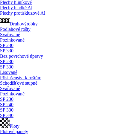
Plechy hliníkové
Plechy hladké Al
Plechy protiskluzové Al
Druhovýrobky
Podlahové rošty
Svařované
Pozinkované
SP 230
SP 330
Bez povrchové úpravy
SP 230
SP 330
Lisované
Příslušenství k roštům
Schodišťové stupně
Svařované
Pozinkované
SP 230
SP 240
SP 330
SP 340
Ploty
Plotové panely