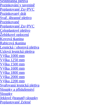
Šestihranná pletiva
Pozinkování v tavenině
Poplastované Zn+PVC
Pozinkovaný drát
Svař. 4hranné pletivo
Pozinkované
Poplastované Zn+PVC
Celoplastové pletivo
Žebírkové oplocení
Kovová tkanina
Rabicová tkanina
Lesnická / oborová pletiva
Uzlová lesnická pletiva
Výška 1000 mm
Výška 1250 mm
Výška 1500 mm
Výška 1600 mm
Výška 1800 mm
Výška 2000 mm
Výška 2200 mm
Svařovaná lesnická pletiva
Sloupky a příslušenství
Sloupky
Jeklové (hranaté) sloupky
Poplastované Zelené