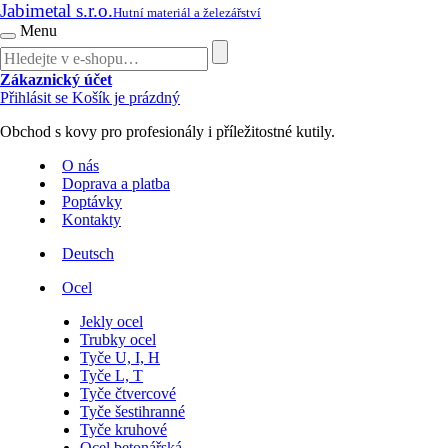
Jabimetal s.r.o.
Hutní materiál a železářství
Menu
Zákaznický účet
Přihlásit se
Košík je prázdný
Obchod s kovy pro profesionály i příležitostné kutily.
O nás
Doprava a platba
Poptávky
Kontakty
Deutsch
Ocel
Jekly ocel
Trubky ocel
Tyče U, I, H
Tyče L, T
Tyče čtvercové
Tyče šestihranné
Tyče kruhové
Ocel betonářská