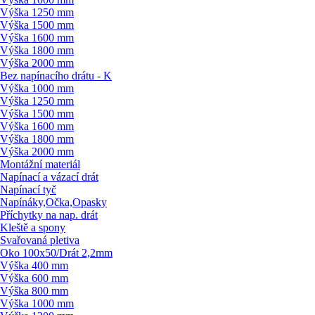
Výška 1250 mm
Výška 1500 mm
Výška 1600 mm
Výška 1800 mm
Výška 2000 mm
Bez napínacího drátu - K
Výška 1000 mm
Výška 1250 mm
Výška 1500 mm
Výška 1600 mm
Výška 1800 mm
Výška 2000 mm
Montážní materiál
Napínací a vázací drát
Napínací tyč
Napínáky,Očka,Opasky
Příchytky na nap. drát
Kleště a spony
Svařovaná pletiva
Oko 100x50/
Drát 2,2mm
Výška 400 mm
Výška 600 mm
Výška 800 mm
Výška 1000 mm