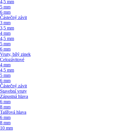
4,5 mm
5 mm
6 mm
Částečný závit
3 mm
3,5 mm
4 mm
4,5 mm
5 mm
6 mm
Vruty, bílý zinek
Celozávitové
4 mm
4,5 mm
5 mm
6 mm
Částečný závit
Stavební vruty
Zápustná hlava
6 mm
8 mm
Talířová hlava
6 mm
8 mm
10 mm