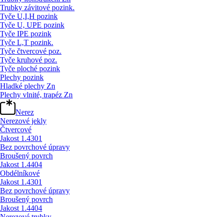
Trubky závitové pozink.
Tyče U,I,H pozink
Tyče U, UPE pozink
Tyče IPE pozink
Tyče L,T pozink.
Tyče čtvercové poz.
Tyče kruhové poz.
Tyče ploché pozink
Plechy pozink
Hladké plechy Zn
Plechy vlnité, trapéz Zn
Nerez
Nerezové jekly
Čtvercové
Jakost 1.4301
Bez povrchové úpravy
Broušený povrch
Jakost 1.4404
Obdélníkové
Jakost 1.4301
Bez povrchové úpravy
Broušený povrch
Jakost 1.4404
Nerezové trubky