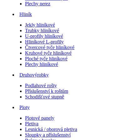
Plechy nerez
Hliník
Jekly hliníkové
Trubky hliníkové
U-profily hliníkové
Hliníkové L-profily
Čtvercové tyče hliníkové
Kruhové tyče hliníkové
Ploché tyče hliníkové
Plechy hliníkové
Druhovýrobky
Podlahové rošty
Příslušenství k roštům
Schodišťové stupně
Ploty
Plotové panely
Pletiva
Lesnická / oborová pletiva
Sloupky a příslušenství