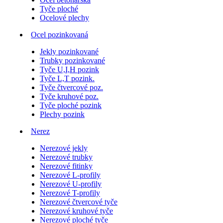
Tyče ploché
Ocelové plechy
Ocel pozinkovaná
Jekly pozinkované
Trubky pozinkované
Tyče U,I,H pozink
Tyče L,T pozink.
Tyče čtvercové poz.
Tyče kruhové poz.
Tyče ploché pozink
Plechy pozink
Nerez
Nerezové jekly
Nerezové trubky
Nerezové fitinky
Nerezové L-profily
Nerezové U-profily
Nerezové T-profily
Nerezové čtvercové tyče
Nerezové kruhové tyče
Nerezové ploché tyče