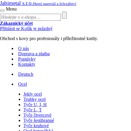
Jabimetal s.r.o.
Hutní materiál a železářství
Menu
Zákaznický účet
Přihlásit se
Košík je prázdný
Obchod s kovy pro profesionály i příležitostné kutily.
O nás
Doprava a platba
Poptávky
Kontakty
Deutsch
Ocel
Jekly ocel
Trubky ocel
Tyče U, I, H
Tyče L, T
Tyče čtvercové
Tyče šestihranné
Tyče kruhové
Ocel betonářská