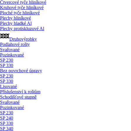
Čtvercové tyče hliníkové
Kruhové tyče hliníkové
Ploché tyče hliníkové
Plechy hliníkové
Plechy hladké Al
Plechy protiskluzové Al
Druhovýrobky
Podlahové rošty
Svařované
Pozinkované
SP 230
SP 330
Bez povrchové úpravy
SP 230
SP 330
Lisované
Příslušenství k roštům
Schodišťové stupně
Svařované
Pozinkované
SP 230
SP 240
SP 330
SP 340