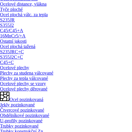
Ocelové distance, vlákna
Tyče ploché
Ocel plochá válc. za tepla
S235JR
S355J2
C45/
C45+A
16MnCr5/
+A
Ostatní jakosti
Ocel plochá tažená
S235JRC+C
S355J2C+C
C45+C
Ocelové plechy
Plechy za studena válcované
Plechy za tepla válcované
Ocelové plechy se vzory
Ocelové plechy děrované
Ocel pozinkovaná
Jekly pozinkované
Čtvercové pozinkované
Obdélníkové pozinkované
U-profily pozinkované
Trubky pozinkované
Trubky konstrukční Zn