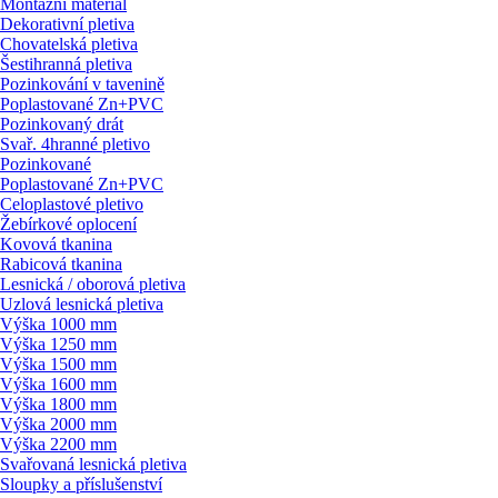
Montážní materiál
Dekorativní pletiva
Chovatelská pletiva
Šestihranná pletiva
Pozinkování v tavenině
Poplastované Zn+PVC
Pozinkovaný drát
Svař. 4hranné pletivo
Pozinkované
Poplastované Zn+PVC
Celoplastové pletivo
Žebírkové oplocení
Kovová tkanina
Rabicová tkanina
Lesnická / oborová pletiva
Uzlová lesnická pletiva
Výška 1000 mm
Výška 1250 mm
Výška 1500 mm
Výška 1600 mm
Výška 1800 mm
Výška 2000 mm
Výška 2200 mm
Svařovaná lesnická pletiva
Sloupky a příslušenství