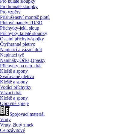
Pro kulaté sloupky
Pro hranaté sloupky
Pro vzpěry
Příslušenství-montáž plotů
Plotové panely 2D/
3D
Příchytky-jekl. sloup
Příchytky-kulaté sloupky
Ostatní příchyty/
spojky
Čtyřhranné pletivo
Napínací a vázací drát
Napínací tyč
Napínáky,Očka,Opasky
Příchytky na nap. drát
Kleště a spony
Svařované pletivo
Kleště a spony
Vodící příchytky
Vázací drát
Kleště a spony
Opravné spreje
Spojovací materiál
Vruty
Vruty, žlutý zinek
Celozávitové