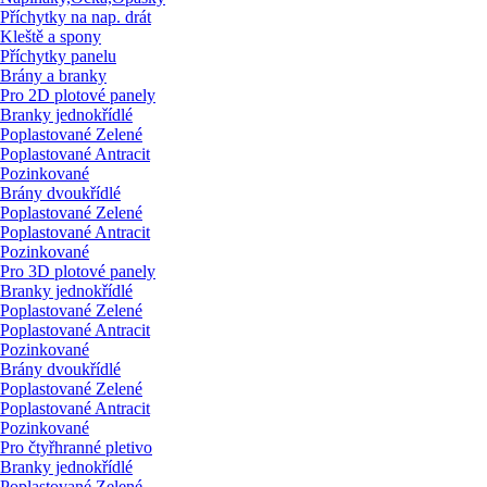
Příchytky na nap. drát
Kleště a spony
Příchytky panelu
Brány a branky
Pro 2D plotové panely
Branky jednokřídlé
Poplastované Zelené
Poplastované Antracit
Pozinkované
Brány dvoukřídlé
Poplastované Zelené
Poplastované Antracit
Pozinkované
Pro 3D plotové panely
Branky jednokřídlé
Poplastované Zelené
Poplastované Antracit
Pozinkované
Brány dvoukřídlé
Poplastované Zelené
Poplastované Antracit
Pozinkované
Pro čtyřhranné pletivo
Branky jednokřídlé
Poplastované Zelené