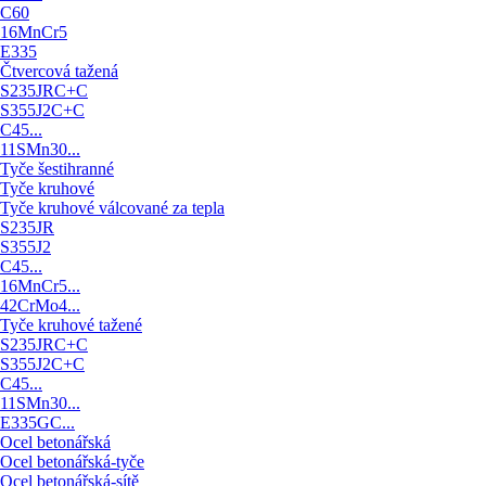
C60
16MnCr5
E335
Čtvercová tažená
S235JRC+C
S355J2C+C
C45...
11SMn30...
Tyče šestihranné
Tyče kruhové
Tyče kruhové válcované za tepla
S235JR
S355J2
C45...
16MnCr5...
42CrMo4...
Tyče kruhové tažené
S235JRC+C
S355J2C+C
C45...
11SMn30...
E335GC...
Ocel betonářská
Ocel betonářská-tyče
Ocel betonářská-sítě