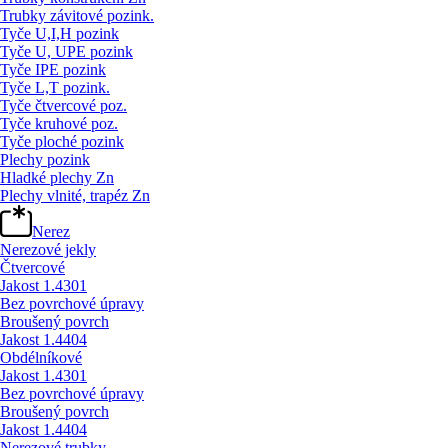
Trubky závitové pozink.
Tyče U,I,H pozink
Tyče U, UPE pozink
Tyče IPE pozink
Tyče L,T pozink.
Tyče čtvercové poz.
Tyče kruhové poz.
Tyče ploché pozink
Plechy pozink
Hladké plechy Zn
Plechy vlnité, trapéz Zn
Nerez
Nerezové jekly
Čtvercové
Jakost 1.4301
Bez povrchové úpravy
Broušený povrch
Jakost 1.4404
Obdélníkové
Jakost 1.4301
Bez povrchové úpravy
Broušený povrch
Jakost 1.4404
Nerezové trubky