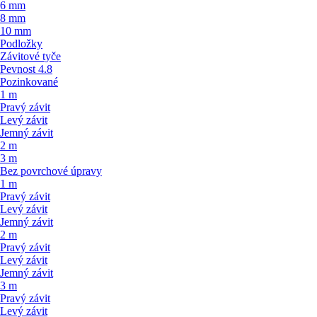
6 mm
8 mm
10 mm
Podložky
Závitové tyče
Pevnost 4.8
Pozinkované
1 m
Pravý závit
Levý závit
Jemný závit
2 m
3 m
Bez povrchové úpravy
1 m
Pravý závit
Levý závit
Jemný závit
2 m
Pravý závit
Levý závit
Jemný závit
3 m
Pravý závit
Levý závit