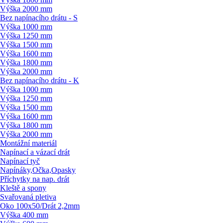
Výška 2000 mm
Bez napínacího drátu - S
Výška 1000 mm
Výška 1250 mm
Výška 1500 mm
Výška 1600 mm
Výška 1800 mm
Výška 2000 mm
Bez napínacího drátu - K
Výška 1000 mm
Výška 1250 mm
Výška 1500 mm
Výška 1600 mm
Výška 1800 mm
Výška 2000 mm
Montážní materiál
Napínací a vázací drát
Napínací tyč
Napínáky,Očka,Opasky
Příchytky na nap. drát
Kleště a spony
Svařovaná pletiva
Oko 100x50/
Drát 2,2mm
Výška 400 mm