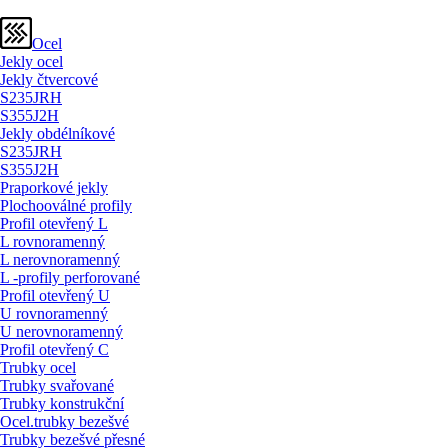
Ocel
Jekly ocel
Jekly čtvercové
S235JRH
S355J2H
Jekly obdélníkové
S235JRH
S355J2H
Praporkové jekly
Plochooválné profily
Profil otevřený L
L rovnoramenný
L nerovnoramenný
L -profily perforované
Profil otevřený U
U rovnoramenný
U nerovnoramenný
Profil otevřený C
Trubky ocel
Trubky svařované
Trubky konstrukční
Ocel.trubky bezešvé
Trubky bezešvé přesné