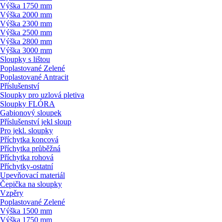
Výška 1750 mm
Výška 2000 mm
Výška 2300 mm
Výška 2500 mm
Výška 2800 mm
Výška 3000 mm
Sloupky s lištou
Poplastované Zelené
Poplastované Antracit
Příslušenství
Sloupky pro uzlová pletiva
Sloupky FLÓRA
Gabionový sloupek
Příslušenství jekl sloup
Pro jekl. sloupky
Příchytka koncová
Příchytka průběžná
Příchytka rohová
Příchytky-ostatní
Upevňovací materiál
Čepička na sloupky
Vzpěry
Poplastované Zelené
Výška 1500 mm
Výška 1750 mm