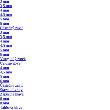
3 mm
3,5 mm
4 mm
4,5 mm
5 mm
6 mm
Částečný závit
3 mm
3,5 mm
4 mm
4,5 mm
5 mm
6 mm
Vruty, bílý zinek
Celozávitové
4 mm
4,5 mm
5 mm
6 mm
Částečný závit
Stavební vruty
Zápustná hlava
6 mm
8 mm
Talířová hlava