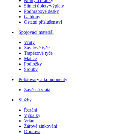
Brány a branky
Stínící úplety/výplety
Podhrabové desky
Gabiony
Ostatní příslušenství
Spojovací materiál
Vruty
Závitové tyče
Trapézové tyče
Matice
Podložky
Šrouby
Polotovary a komponenty
Závěsná vrata
Služby
Řezání
Výpalky
Vrtání
Žárové zinkování
Doprava