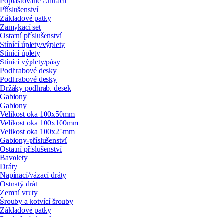
Poplastované Antracit
Příslušenství
Základové patky
Zamykací set
Ostatní příslušenství
Stínící úplety/
výplety
Stínící úplety
Stínící výplety/
pásy
Podhrabové desky
Podhrabové desky
Držáky podhrab. desek
Gabiony
Gabiony
Velikost oka 100x50mm
Velikost oka 100x100mm
Velikost oka 100x25mm
Gabiony-příslušenství
Ostatní příslušenství
Bavolety
Dráty
Napínací/
vázací dráty
Ostnatý drát
Zemní vruty
Šrouby a kotvící šrouby
Základové patky