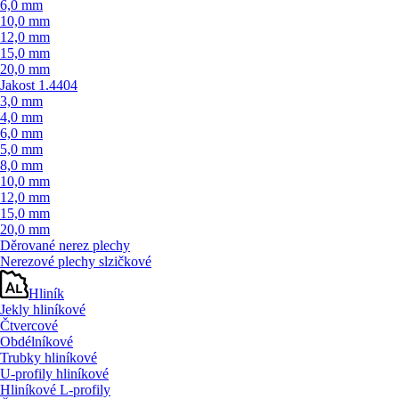
6,0 mm
10,0 mm
12,0 mm
15,0 mm
20,0 mm
Jakost 1.4404
3,0 mm
4,0 mm
6,0 mm
5,0 mm
8,0 mm
10,0 mm
12,0 mm
15,0 mm
20,0 mm
Děrované nerez plechy
Nerezové plechy slzičkové
Hliník
Jekly hliníkové
Čtvercové
Obdélníkové
Trubky hliníkové
U-profily hliníkové
Hliníkové L-profily