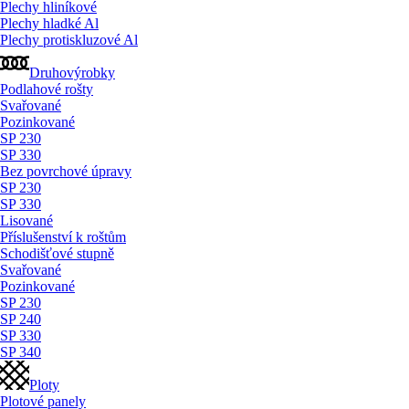
Plechy hliníkové
Plechy hladké Al
Plechy protiskluzové Al
Druhovýrobky
Podlahové rošty
Svařované
Pozinkované
SP 230
SP 330
Bez povrchové úpravy
SP 230
SP 330
Lisované
Příslušenství k roštům
Schodišťové stupně
Svařované
Pozinkované
SP 230
SP 240
SP 330
SP 340
Ploty
Plotové panely