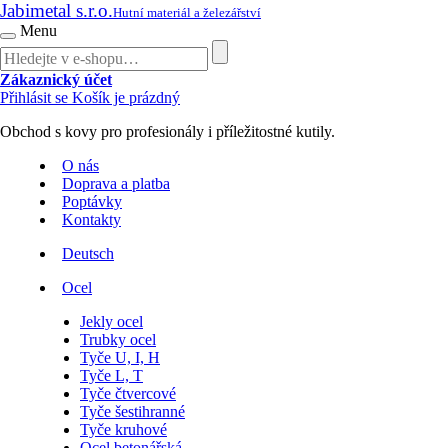
Jabimetal s.r.o.
Hutní materiál a železářství
Menu
Zákaznický účet
Přihlásit se
Košík je prázdný
Obchod s kovy pro profesionály i příležitostné kutily.
O nás
Doprava a platba
Poptávky
Kontakty
Deutsch
Ocel
Jekly ocel
Trubky ocel
Tyče U, I, H
Tyče L, T
Tyče čtvercové
Tyče šestihranné
Tyče kruhové
Ocel betonářská