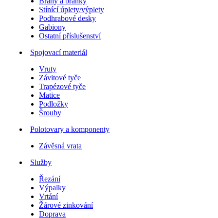
Brány a branky
Stínící úplety/výplety
Podhrabové desky
Gabiony
Ostatní příslušenství
Spojovací materiál
Vruty
Závitové tyče
Trapézové tyče
Matice
Podložky
Šrouby
Polotovary a komponenty
Závěsná vrata
Služby
Řezání
Výpalky
Vrtání
Žárové zinkování
Doprava