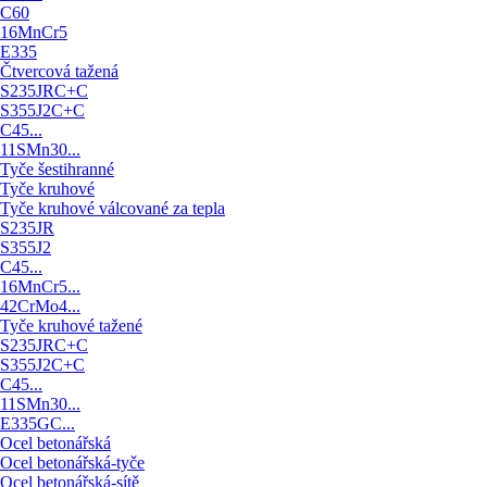
C60
16MnCr5
E335
Čtvercová tažená
S235JRC+C
S355J2C+C
C45...
11SMn30...
Tyče šestihranné
Tyče kruhové
Tyče kruhové válcované za tepla
S235JR
S355J2
C45...
16MnCr5...
42CrMo4...
Tyče kruhové tažené
S235JRC+C
S355J2C+C
C45...
11SMn30...
E335GC...
Ocel betonářská
Ocel betonářská-tyče
Ocel betonářská-sítě