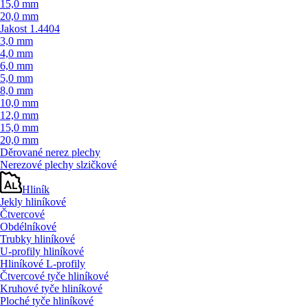
15,0 mm
20,0 mm
Jakost 1.4404
3,0 mm
4,0 mm
6,0 mm
5,0 mm
8,0 mm
10,0 mm
12,0 mm
15,0 mm
20,0 mm
Děrované nerez plechy
Nerezové plechy slzičkové
Hliník
Jekly hliníkové
Čtvercové
Obdélníkové
Trubky hliníkové
U-profily hliníkové
Hliníkové L-profily
Čtvercové tyče hliníkové
Kruhové tyče hliníkové
Ploché tyče hliníkové