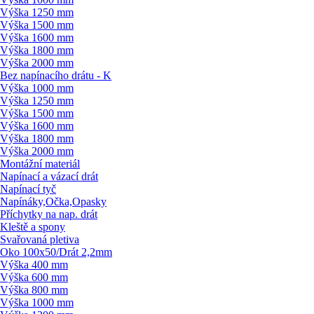
Výška 1250 mm
Výška 1500 mm
Výška 1600 mm
Výška 1800 mm
Výška 2000 mm
Bez napínacího drátu - K
Výška 1000 mm
Výška 1250 mm
Výška 1500 mm
Výška 1600 mm
Výška 1800 mm
Výška 2000 mm
Montážní materiál
Napínací a vázací drát
Napínací tyč
Napínáky,Očka,Opasky
Příchytky na nap. drát
Kleště a spony
Svařovaná pletiva
Oko 100x50/
Drát 2,2mm
Výška 400 mm
Výška 600 mm
Výška 800 mm
Výška 1000 mm