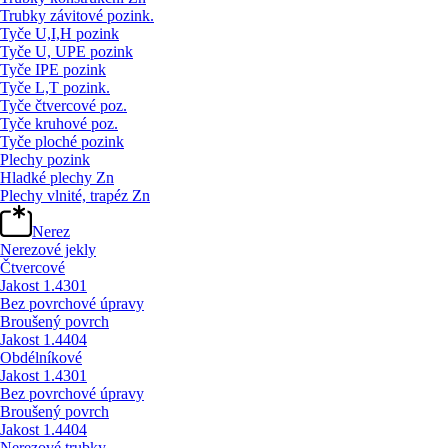
Trubky závitové pozink.
Tyče U,I,H pozink
Tyče U, UPE pozink
Tyče IPE pozink
Tyče L,T pozink.
Tyče čtvercové poz.
Tyče kruhové poz.
Tyče ploché pozink
Plechy pozink
Hladké plechy Zn
Plechy vlnité, trapéz Zn
Nerez
Nerezové jekly
Čtvercové
Jakost 1.4301
Bez povrchové úpravy
Broušený povrch
Jakost 1.4404
Obdélníkové
Jakost 1.4301
Bez povrchové úpravy
Broušený povrch
Jakost 1.4404
Nerezové trubky