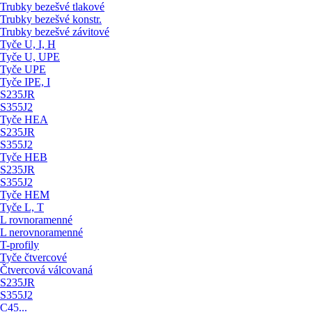
Trubky bezešvé tlakové
Trubky bezešvé konstr.
Trubky bezešvé závitové
Tyče U, I, H
Tyče U, UPE
Tyče UPE
Tyče IPE, I
S235JR
S355J2
Tyče HEA
S235JR
S355J2
Tyče HEB
S235JR
S355J2
Tyče HEM
Tyče L, T
L rovnoramenné
L nerovnoramenné
T-profily
Tyče čtvercové
Čtvercová válcovaná
S235JR
S355J2
C45...