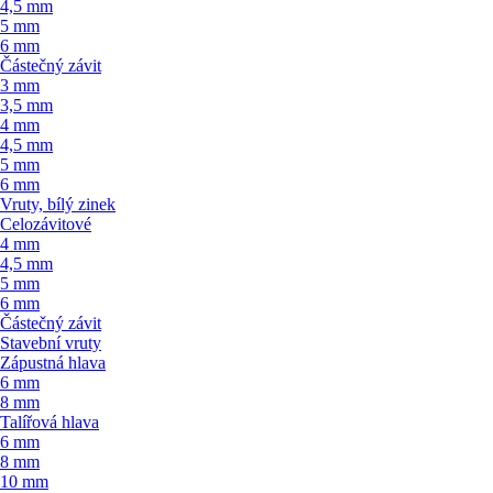
4,5 mm
5 mm
6 mm
Částečný závit
3 mm
3,5 mm
4 mm
4,5 mm
5 mm
6 mm
Vruty, bílý zinek
Celozávitové
4 mm
4,5 mm
5 mm
6 mm
Částečný závit
Stavební vruty
Zápustná hlava
6 mm
8 mm
Talířová hlava
6 mm
8 mm
10 mm