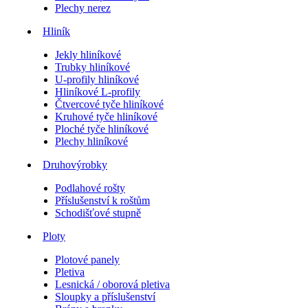
Plechy nerez
Hliník
Jekly hliníkové
Trubky hliníkové
U-profily hliníkové
Hliníkové L-profily
Čtvercové tyče hliníkové
Kruhové tyče hliníkové
Ploché tyče hliníkové
Plechy hliníkové
Druhovýrobky
Podlahové rošty
Příslušenství k roštům
Schodišťové stupně
Ploty
Plotové panely
Pletiva
Lesnická / oborová pletiva
Sloupky a příslušenství