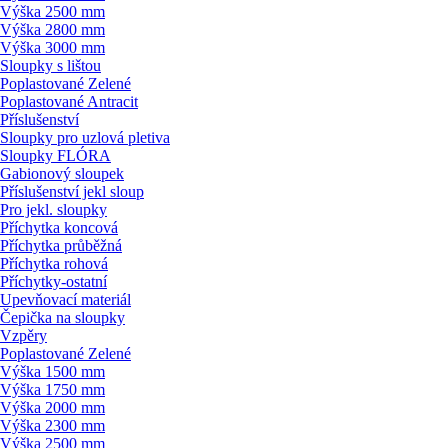
Výška 2500 mm
Výška 2800 mm
Výška 3000 mm
Sloupky s lištou
Poplastované Zelené
Poplastované Antracit
Příslušenství
Sloupky pro uzlová pletiva
Sloupky FLÓRA
Gabionový sloupek
Příslušenství jekl sloup
Pro jekl. sloupky
Příchytka koncová
Příchytka průběžná
Příchytka rohová
Příchytky-ostatní
Upevňovací materiál
Čepička na sloupky
Vzpěry
Poplastované Zelené
Výška 1500 mm
Výška 1750 mm
Výška 2000 mm
Výška 2300 mm
Výška 2500 mm