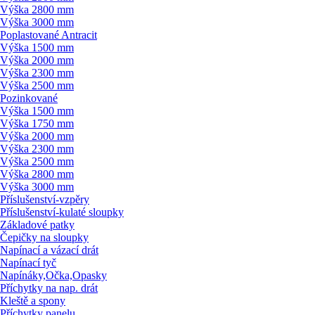
Výška 2800 mm
Výška 3000 mm
Poplastované Antracit
Výška 1500 mm
Výška 2000 mm
Výška 2300 mm
Výška 2500 mm
Pozinkované
Výška 1500 mm
Výška 1750 mm
Výška 2000 mm
Výška 2300 mm
Výška 2500 mm
Výška 2800 mm
Výška 3000 mm
Příslušenství-vzpěry
Příslušenství-kulaté sloupky
Základové patky
Čepičky na sloupky
Napínací a vázací drát
Napínací tyč
Napínáky,Očka,Opasky
Příchytky na nap. drát
Kleště a spony
Příchytky panelu