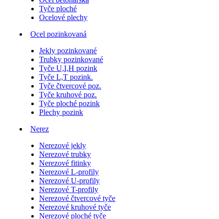
Tyče ploché
Ocelové plechy
Ocel pozinkovaná
Jekly pozinkované
Trubky pozinkované
Tyče U,I,H pozink
Tyče L,T pozink.
Tyče čtvercové poz.
Tyče kruhové poz.
Tyče ploché pozink
Plechy pozink
Nerez
Nerezové jekly
Nerezové trubky
Nerezové fitinky
Nerezové L-profily
Nerezové U-profily
Nerezové T-profily
Nerezové čtvercové tyče
Nerezové kruhové tyče
Nerezové ploché tyče