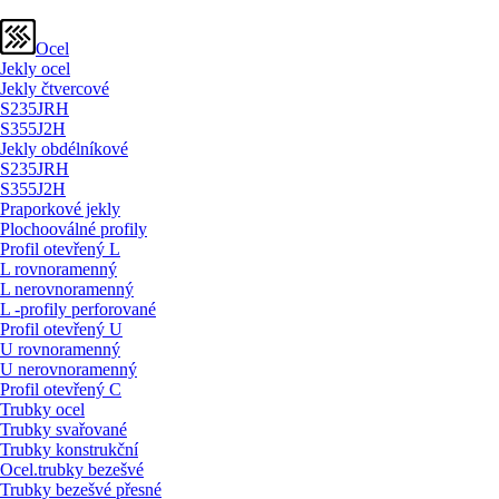
Ocel
Jekly ocel
Jekly čtvercové
S235JRH
S355J2H
Jekly obdélníkové
S235JRH
S355J2H
Praporkové jekly
Plochooválné profily
Profil otevřený L
L rovnoramenný
L nerovnoramenný
L -profily perforované
Profil otevřený U
U rovnoramenný
U nerovnoramenný
Profil otevřený C
Trubky ocel
Trubky svařované
Trubky konstrukční
Ocel.trubky bezešvé
Trubky bezešvé přesné