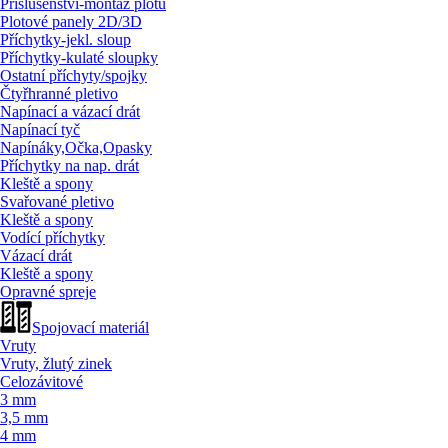
Příslušenství-montáž plotů
Plotové panely 2D/
3D
Příchytky-jekl. sloup
Příchytky-kulaté sloupky
Ostatní příchyty/
spojky
Čtyřhranné pletivo
Napínací a vázací drát
Napínací tyč
Napínáky,Očka,Opasky
Příchytky na nap. drát
Kleště a spony
Svařované pletivo
Kleště a spony
Vodící příchytky
Vázací drát
Kleště a spony
Opravné spreje
Spojovací materiál
Vruty
Vruty, žlutý zinek
Celozávitové
3 mm
3,5 mm
4 mm