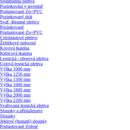
Šestihranná pletiva
Pozinkování v tavenině
Poplastované Zn+PVC
Pozinkovaný drát
Svař. 4hranné pletivo
Pozinkované
Poplastované Zn+PVC
Celoplastové pletivo
Žebírkové oplocení
Kovová tkanina
Rabicová tkanina
Lesnická / oborová pletiva
Uzlová lesnická pletiva
Výška 1000 mm
Výška 1250 mm
Výška 1500 mm
Výška 1600 mm
Výška 1800 mm
Výška 2000 mm
Výška 2200 mm
Svařovaná lesnická pletiva
Sloupky a příslušenství
Sloupky
Jeklové (hranaté) sloupky
Poplastované Zelené