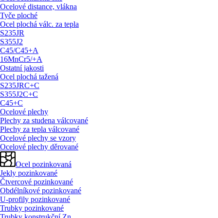
Ocelové distance, vlákna
Tyče ploché
Ocel plochá válc. za tepla
S235JR
S355J2
C45/
C45+A
16MnCr5/
+A
Ostatní jakosti
Ocel plochá tažená
S235JRC+C
S355J2C+C
C45+C
Ocelové plechy
Plechy za studena válcované
Plechy za tepla válcované
Ocelové plechy se vzory
Ocelové plechy děrované
Ocel pozinkovaná
Jekly pozinkované
Čtvercové pozinkované
Obdélníkové pozinkované
U-profily pozinkované
Trubky pozinkované
Trubky konstrukční Zn