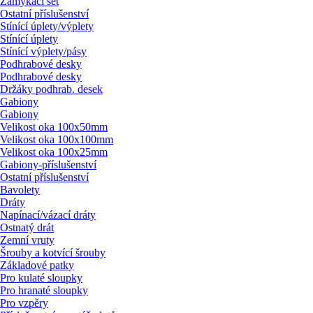
Zamykací set
Ostatní příslušenství
Stínící úplety/
výplety
Stínící úplety
Stínící výplety/
pásy
Podhrabové desky
Podhrabové desky
Držáky podhrab. desek
Gabiony
Gabiony
Velikost oka 100x50mm
Velikost oka 100x100mm
Velikost oka 100x25mm
Gabiony-příslušenství
Ostatní příslušenství
Bavolety
Dráty
Napínací/
vázací dráty
Ostnatý drát
Zemní vruty
Šrouby a kotvící šrouby
Základové patky
Pro kulaté sloupky
Pro hranaté sloupky
Pro vzpěry