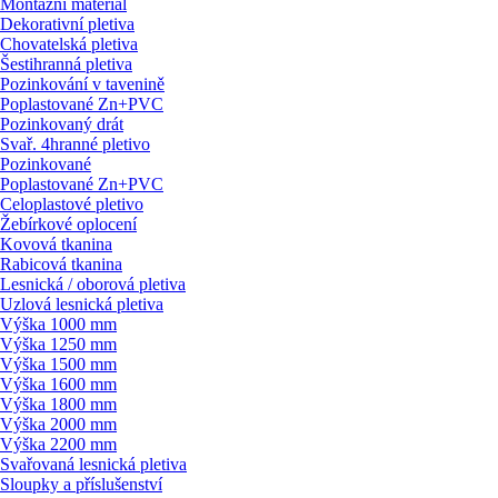
Montážní materiál
Dekorativní pletiva
Chovatelská pletiva
Šestihranná pletiva
Pozinkování v tavenině
Poplastované Zn+PVC
Pozinkovaný drát
Svař. 4hranné pletivo
Pozinkované
Poplastované Zn+PVC
Celoplastové pletivo
Žebírkové oplocení
Kovová tkanina
Rabicová tkanina
Lesnická / oborová pletiva
Uzlová lesnická pletiva
Výška 1000 mm
Výška 1250 mm
Výška 1500 mm
Výška 1600 mm
Výška 1800 mm
Výška 2000 mm
Výška 2200 mm
Svařovaná lesnická pletiva
Sloupky a příslušenství