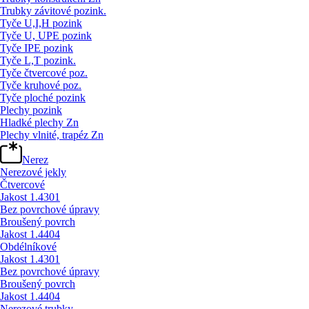
Trubky závitové pozink.
Tyče U,I,H pozink
Tyče U, UPE pozink
Tyče IPE pozink
Tyče L,T pozink.
Tyče čtvercové poz.
Tyče kruhové poz.
Tyče ploché pozink
Plechy pozink
Hladké plechy Zn
Plechy vlnité, trapéz Zn
Nerez
Nerezové jekly
Čtvercové
Jakost 1.4301
Bez povrchové úpravy
Broušený povrch
Jakost 1.4404
Obdélníkové
Jakost 1.4301
Bez povrchové úpravy
Broušený povrch
Jakost 1.4404
Nerezové trubky