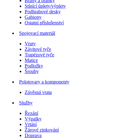
Brány a branky
Stínící úplety/výplety
Podhrabové desky
Gabiony
Ostatní příslušenství
Spojovací materiál
Vruty
Závitové tyče
Trapézové tyče
Matice
Podložky
Šrouby
Polotovary a komponenty
Závěsná vrata
Služby
Řezání
Výpalky
Vrtání
Žárové zinkování
Doprava