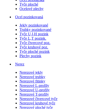
Tyče ploché
Ocelové plechy
Ocel pozinkovaná
Jekly pozinkované
Trubky pozinkované
Tyče U,I,H pozink
Tyče L,T pozink.
Tyče čtvercové poz.
Tyče kruhové poz.
Tyče ploché pozink
Plechy pozink
Nerez
Nerezové jekly
Nerezové trubky
Nerezové fitinky
Nerezové L-profily
Nerezové U-profily
Nerezové T-profily
Nerezové čtvercové tyče
Nerezové kruhové tyče
Nerezové ploché tyče