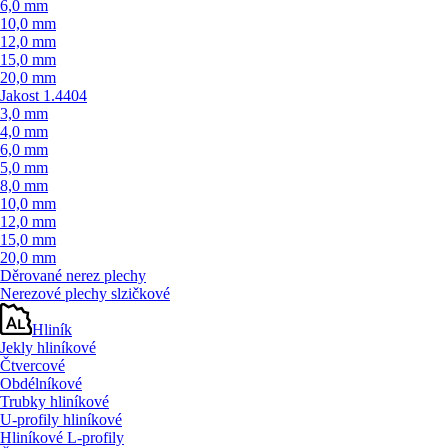
6,0 mm
10,0 mm
12,0 mm
15,0 mm
20,0 mm
Jakost 1.4404
3,0 mm
4,0 mm
6,0 mm
5,0 mm
8,0 mm
10,0 mm
12,0 mm
15,0 mm
20,0 mm
Děrované nerez plechy
Nerezové plechy slzičkové
Hliník
Jekly hliníkové
Čtvercové
Obdélníkové
Trubky hliníkové
U-profily hliníkové
Hliníkové L-profily