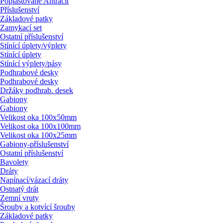
Poplastované Antracit
Příslušenství
Základové patky
Zamykací set
Ostatní příslušenství
Stínící úplety/
výplety
Stínící úplety
Stínící výplety/
pásy
Podhrabové desky
Podhrabové desky
Držáky podhrab. desek
Gabiony
Gabiony
Velikost oka 100x50mm
Velikost oka 100x100mm
Velikost oka 100x25mm
Gabiony-příslušenství
Ostatní příslušenství
Bavolety
Dráty
Napínací/
vázací dráty
Ostnatý drát
Zemní vruty
Šrouby a kotvící šrouby
Základové patky