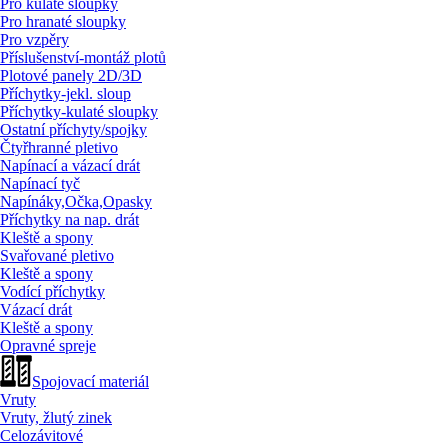
Pro kulaté sloupky
Pro hranaté sloupky
Pro vzpěry
Příslušenství-montáž plotů
Plotové panely 2D/
3D
Příchytky-jekl. sloup
Příchytky-kulaté sloupky
Ostatní příchyty/
spojky
Čtyřhranné pletivo
Napínací a vázací drát
Napínací tyč
Napínáky,Očka,Opasky
Příchytky na nap. drát
Kleště a spony
Svařované pletivo
Kleště a spony
Vodící příchytky
Vázací drát
Kleště a spony
Opravné spreje
Spojovací materiál
Vruty
Vruty, žlutý zinek
Celozávitové