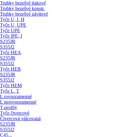
Trubky bezešvé tlakové
Trubky bezešvé konstr.
Trubky bezešvé závitové
Tyče U, I, H
Tyče U, UPE
Tyče UPE
Tyče IPE, I
S235JR
S355J2
Tyče HEA
S235JR
S355J2
Tyče HEB
S235JR
S355J2
Tyče HEM
Tyče L, T
L rovnoramenné
L nerovnoramenné
T-profily
Tyče čtvercové
Čtvercová válcovaná
S235JR
S355J2
C45...