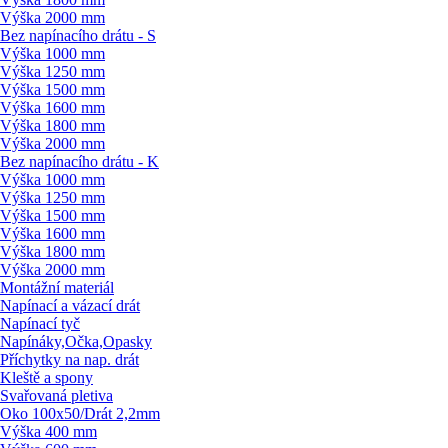
Výška 2000 mm
Bez napínacího drátu - S
Výška 1000 mm
Výška 1250 mm
Výška 1500 mm
Výška 1600 mm
Výška 1800 mm
Výška 2000 mm
Bez napínacího drátu - K
Výška 1000 mm
Výška 1250 mm
Výška 1500 mm
Výška 1600 mm
Výška 1800 mm
Výška 2000 mm
Montážní materiál
Napínací a vázací drát
Napínací tyč
Napínáky,Očka,Opasky
Příchytky na nap. drát
Kleště a spony
Svařovaná pletiva
Oko 100x50/
Drát 2,2mm
Výška 400 mm