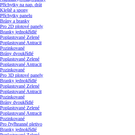
Příchytky na nap. drát
Kleště a spony
Příchytky panelu
Brány a branky
Pro 2D plotové panely
Branky jednokřídlé
Poplastované Zelené
Poplastované Antracit
Pozinkované
Brány dvoukřídlé
Poplastované Zelené
Poplastované Antracit
Pozinkované
Pro 3D plotové panely
Branky jednokřídlé
Poplastované Zelené
Poplastované Antracit
Pozinkované
Brány dvoukřídlé
Poplastované Zelené
Poplastované Antracit
Pozinkované
Pro čtyřhranné pletivo
Branky jednokřídlé
Poplastované Zelené