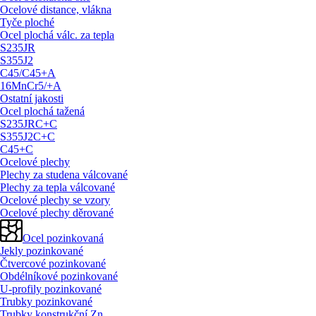
Ocelové distance, vlákna
Tyče ploché
Ocel plochá válc. za tepla
S235JR
S355J2
C45/
C45+A
16MnCr5/
+A
Ostatní jakosti
Ocel plochá tažená
S235JRC+C
S355J2C+C
C45+C
Ocelové plechy
Plechy za studena válcované
Plechy za tepla válcované
Ocelové plechy se vzory
Ocelové plechy děrované
Ocel pozinkovaná
Jekly pozinkované
Čtvercové pozinkované
Obdélníkové pozinkované
U-profily pozinkované
Trubky pozinkované
Trubky konstrukční Zn