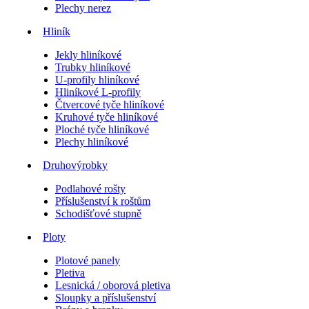
Plechy nerez
Hliník
Jekly hliníkové
Trubky hliníkové
U-profily hliníkové
Hliníkové L-profily
Čtvercové tyče hliníkové
Kruhové tyče hliníkové
Ploché tyče hliníkové
Plechy hliníkové
Druhovýrobky
Podlahové rošty
Příslušenství k roštům
Schodišťové stupně
Ploty
Plotové panely
Pletiva
Lesnická / oborová pletiva
Sloupky a příslušenství