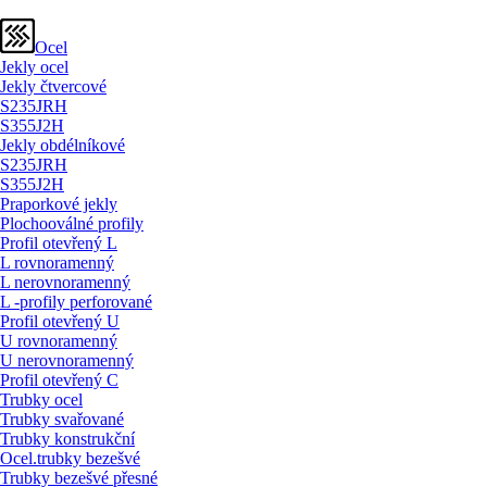
Ocel
Jekly ocel
Jekly čtvercové
S235JRH
S355J2H
Jekly obdélníkové
S235JRH
S355J2H
Praporkové jekly
Plochooválné profily
Profil otevřený L
L rovnoramenný
L nerovnoramenný
L -profily perforované
Profil otevřený U
U rovnoramenný
U nerovnoramenný
Profil otevřený C
Trubky ocel
Trubky svařované
Trubky konstrukční
Ocel.trubky bezešvé
Trubky bezešvé přesné