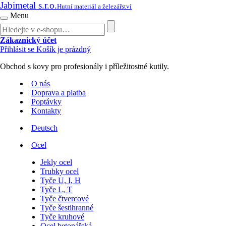
Jabimetal s.r.o.
Hutní materiál a železářství
Menu
Zákaznický účet
Přihlásit se
Košík je prázdný
Obchod s kovy pro profesionály i příležitostné kutily.
O nás
Doprava a platba
Poptávky
Kontakty
Deutsch
Ocel
Jekly ocel
Trubky ocel
Tyče U, I, H
Tyče L, T
Tyče čtvercové
Tyče šestihranné
Tyče kruhové
Ocel betonářská