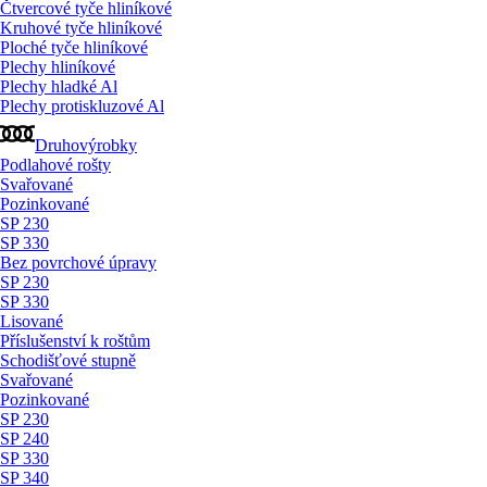
Čtvercové tyče hliníkové
Kruhové tyče hliníkové
Ploché tyče hliníkové
Plechy hliníkové
Plechy hladké Al
Plechy protiskluzové Al
Druhovýrobky
Podlahové rošty
Svařované
Pozinkované
SP 230
SP 330
Bez povrchové úpravy
SP 230
SP 330
Lisované
Příslušenství k roštům
Schodišťové stupně
Svařované
Pozinkované
SP 230
SP 240
SP 330
SP 340