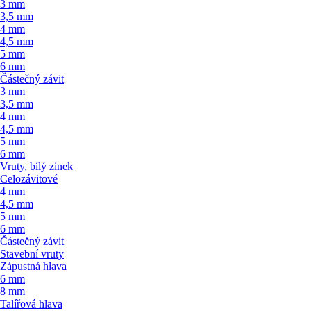
3 mm
3,5 mm
4 mm
4,5 mm
5 mm
6 mm
Částečný závit
3 mm
3,5 mm
4 mm
4,5 mm
5 mm
6 mm
Vruty, bílý zinek
Celozávitové
4 mm
4,5 mm
5 mm
6 mm
Částečný závit
Stavební vruty
Zápustná hlava
6 mm
8 mm
Talířová hlava