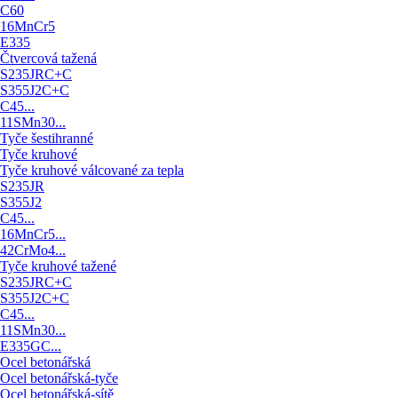
C60
16MnCr5
E335
Čtvercová tažená
S235JRC+C
S355J2C+C
C45...
11SMn30...
Tyče šestihranné
Tyče kruhové
Tyče kruhové válcované za tepla
S235JR
S355J2
C45...
16MnCr5...
42CrMo4...
Tyče kruhové tažené
S235JRC+C
S355J2C+C
C45...
11SMn30...
E335GC...
Ocel betonářská
Ocel betonářská-tyče
Ocel betonářská-sítě