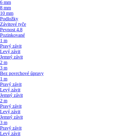
6 mm
8 mm
10 mm
Podložky
Závitové tyče
Pevnost 4.8
Pozinkované
1 m
Pravý závit
Levý závit
Jemný závit
2 m
3 m
Bez povrchové úpravy
1 m
Pravý závit
Levý závit
Jemný závit
2 m
Pravý závit
Levý závit
Jemný závit
3 m
Pravý závit
Levý závit