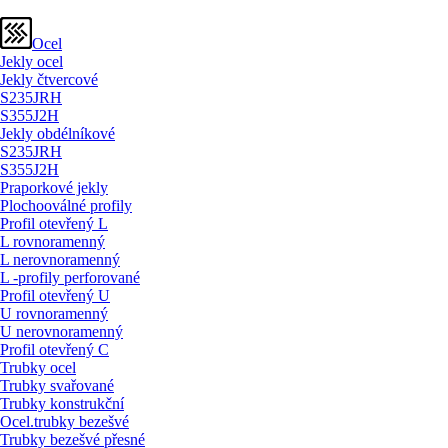
Ocel
Jekly ocel
Jekly čtvercové
S235JRH
S355J2H
Jekly obdélníkové
S235JRH
S355J2H
Praporkové jekly
Plochooválné profily
Profil otevřený L
L rovnoramenný
L nerovnoramenný
L -profily perforované
Profil otevřený U
U rovnoramenný
U nerovnoramenný
Profil otevřený C
Trubky ocel
Trubky svařované
Trubky konstrukční
Ocel.trubky bezešvé
Trubky bezešvé přesné