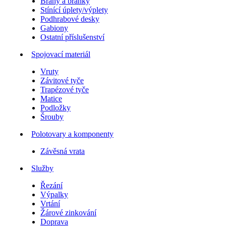
Brány a branky
Stínící úplety/výplety
Podhrabové desky
Gabiony
Ostatní příslušenství
Spojovací materiál
Vruty
Závitové tyče
Trapézové tyče
Matice
Podložky
Šrouby
Polotovary a komponenty
Závěsná vrata
Služby
Řezání
Výpalky
Vrtání
Žárové zinkování
Doprava