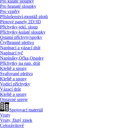
Pro kulaté sloupky
Pro hranaté sloupky
Pro vzpěry
Příslušenství-montáž plotů
Plotové panely 2D/
3D
Příchytky-jekl. sloup
Příchytky-kulaté sloupky
Ostatní příchyty/
spojky
Čtyřhranné pletivo
Napínací a vázací drát
Napínací tyč
Napínáky,Očka,Opasky
Příchytky na nap. drát
Kleště a spony
Svařované pletivo
Kleště a spony
Vodící příchytky
Vázací drát
Kleště a spony
Opravné spreje
Spojovací materiál
Vruty
Vruty, žlutý zinek
Celozávitové