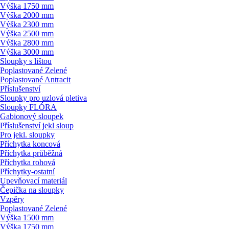
Výška 1750 mm
Výška 2000 mm
Výška 2300 mm
Výška 2500 mm
Výška 2800 mm
Výška 3000 mm
Sloupky s lištou
Poplastované Zelené
Poplastované Antracit
Příslušenství
Sloupky pro uzlová pletiva
Sloupky FLÓRA
Gabionový sloupek
Příslušenství jekl sloup
Pro jekl. sloupky
Příchytka koncová
Příchytka průběžná
Příchytka rohová
Příchytky-ostatní
Upevňovací materiál
Čepička na sloupky
Vzpěry
Poplastované Zelené
Výška 1500 mm
Výška 1750 mm