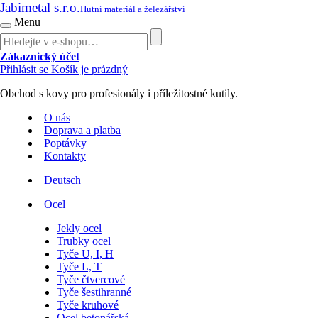
Jabimetal s.r.o.
Hutní materiál a železářství
Menu
Zákaznický účet
Přihlásit se
Košík je prázdný
Obchod s kovy pro profesionály i příležitostné kutily.
O nás
Doprava a platba
Poptávky
Kontakty
Deutsch
Ocel
Jekly ocel
Trubky ocel
Tyče U, I, H
Tyče L, T
Tyče čtvercové
Tyče šestihranné
Tyče kruhové
Ocel betonářská