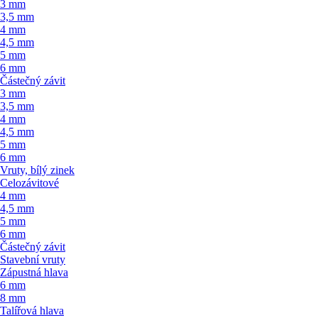
3 mm
3,5 mm
4 mm
4,5 mm
5 mm
6 mm
Částečný závit
3 mm
3,5 mm
4 mm
4,5 mm
5 mm
6 mm
Vruty, bílý zinek
Celozávitové
4 mm
4,5 mm
5 mm
6 mm
Částečný závit
Stavební vruty
Zápustná hlava
6 mm
8 mm
Talířová hlava