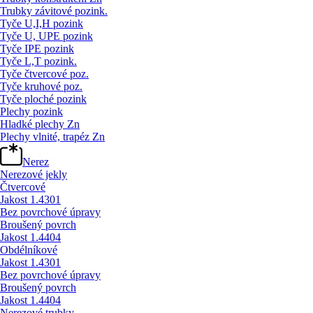
Trubky závitové pozink.
Tyče U,I,H pozink
Tyče U, UPE pozink
Tyče IPE pozink
Tyče L,T pozink.
Tyče čtvercové poz.
Tyče kruhové poz.
Tyče ploché pozink
Plechy pozink
Hladké plechy Zn
Plechy vlnité, trapéz Zn
Nerez
Nerezové jekly
Čtvercové
Jakost 1.4301
Bez povrchové úpravy
Broušený povrch
Jakost 1.4404
Obdélníkové
Jakost 1.4301
Bez povrchové úpravy
Broušený povrch
Jakost 1.4404
Nerezové trubky