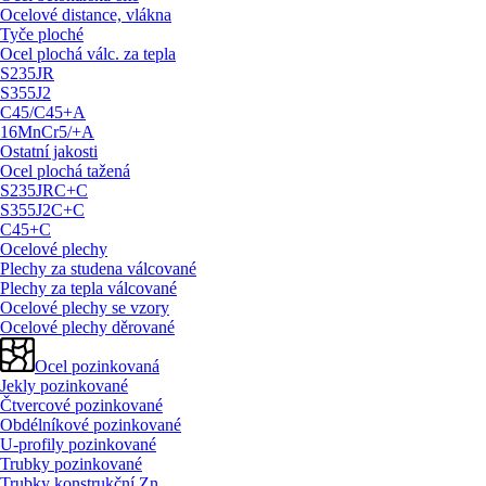
Ocelové distance, vlákna
Tyče ploché
Ocel plochá válc. za tepla
S235JR
S355J2
C45/
C45+A
16MnCr5/
+A
Ostatní jakosti
Ocel plochá tažená
S235JRC+C
S355J2C+C
C45+C
Ocelové plechy
Plechy za studena válcované
Plechy za tepla válcované
Ocelové plechy se vzory
Ocelové plechy děrované
Ocel pozinkovaná
Jekly pozinkované
Čtvercové pozinkované
Obdélníkové pozinkované
U-profily pozinkované
Trubky pozinkované
Trubky konstrukční Zn