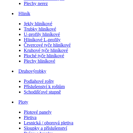
Plechy nerez
Hliník
Jekly hliníkové
Trubky hliníkové
U-profily hliníkové
Hliníkové L-profily
Čtvercové tyče hliníkové
Kruhové tyče hliníkové
Ploché tyče hliníkové
Plechy hliníkové
Druhovýrobky
Podlahové rošty
Příslušenství k roštům
Schodišťové stupně
Ploty
Plotové panely
Pletiva
Lesnická / oborová pletiva
Sloupky a příslušenství