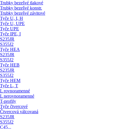
Trubky bezešvé tlakové
Trubky bezešvé konstr.
Trubky bezešvé závitové
Tyče U, I, H
Tyče U, UPE
Tyče UPE
Tyče IPE, I
S235JR
S355J2
Tyče HEA
S235JR
S355J2
Tyče HEB
S235JR
S355J2
Tyče HEM
Tyče L, T
L rovnoramenné
L nerovnoramenné
T-profily
Tyče čtvercové
Čtvercová válcovaná
S235JR
S355J2
C45...