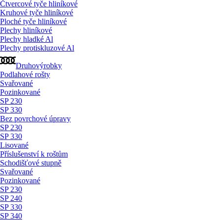
Čtvercové tyče hliníkové
Kruhové tyče hliníkové
Ploché tyče hliníkové
Plechy hliníkové
Plechy hladké Al
Plechy protiskluzové Al
Druhovýrobky
Podlahové rošty
Svařované
Pozinkované
SP 230
SP 330
Bez povrchové úpravy
SP 230
SP 330
Lisované
Příslušenství k roštům
Schodišťové stupně
Svařované
Pozinkované
SP 230
SP 240
SP 330
SP 340