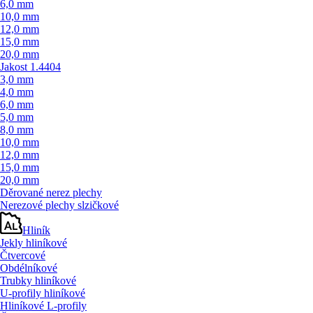
6,0 mm
10,0 mm
12,0 mm
15,0 mm
20,0 mm
Jakost 1.4404
3,0 mm
4,0 mm
6,0 mm
5,0 mm
8,0 mm
10,0 mm
12,0 mm
15,0 mm
20,0 mm
Děrované nerez plechy
Nerezové plechy slzičkové
Hliník
Jekly hliníkové
Čtvercové
Obdélníkové
Trubky hliníkové
U-profily hliníkové
Hliníkové L-profily