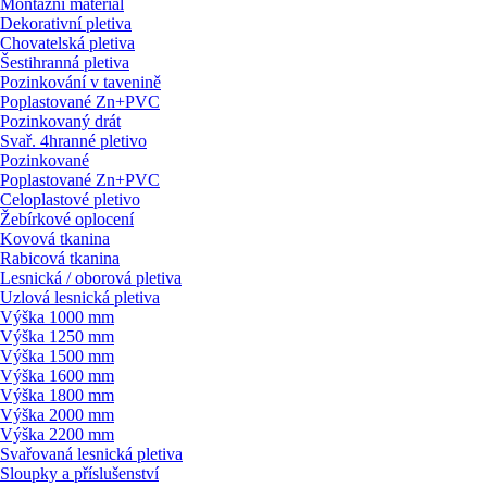
Montážní materiál
Dekorativní pletiva
Chovatelská pletiva
Šestihranná pletiva
Pozinkování v tavenině
Poplastované Zn+PVC
Pozinkovaný drát
Svař. 4hranné pletivo
Pozinkované
Poplastované Zn+PVC
Celoplastové pletivo
Žebírkové oplocení
Kovová tkanina
Rabicová tkanina
Lesnická / oborová pletiva
Uzlová lesnická pletiva
Výška 1000 mm
Výška 1250 mm
Výška 1500 mm
Výška 1600 mm
Výška 1800 mm
Výška 2000 mm
Výška 2200 mm
Svařovaná lesnická pletiva
Sloupky a příslušenství