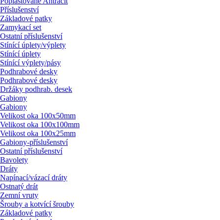
Poplastované Antracit
Příslušenství
Základové patky
Zamykací set
Ostatní příslušenství
Stínící úplety/
výplety
Stínící úplety
Stínící výplety/
pásy
Podhrabové desky
Podhrabové desky
Držáky podhrab. desek
Gabiony
Gabiony
Velikost oka 100x50mm
Velikost oka 100x100mm
Velikost oka 100x25mm
Gabiony-příslušenství
Ostatní příslušenství
Bavolety
Dráty
Napínací/
vázací dráty
Ostnatý drát
Zemní vruty
Šrouby a kotvící šrouby
Základové patky