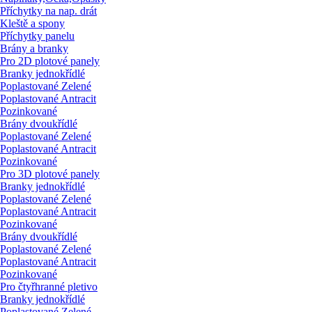
Příchytky na nap. drát
Kleště a spony
Příchytky panelu
Brány a branky
Pro 2D plotové panely
Branky jednokřídlé
Poplastované Zelené
Poplastované Antracit
Pozinkované
Brány dvoukřídlé
Poplastované Zelené
Poplastované Antracit
Pozinkované
Pro 3D plotové panely
Branky jednokřídlé
Poplastované Zelené
Poplastované Antracit
Pozinkované
Brány dvoukřídlé
Poplastované Zelené
Poplastované Antracit
Pozinkované
Pro čtyřhranné pletivo
Branky jednokřídlé
Poplastované Zelené