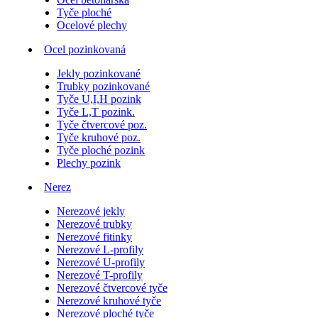
Tyče ploché
Ocelové plechy
Ocel pozinkovaná
Jekly pozinkované
Trubky pozinkované
Tyče U,I,H pozink
Tyče L,T pozink.
Tyče čtvercové poz.
Tyče kruhové poz.
Tyče ploché pozink
Plechy pozink
Nerez
Nerezové jekly
Nerezové trubky
Nerezové fitinky
Nerezové L-profily
Nerezové U-profily
Nerezové T-profily
Nerezové čtvercové tyče
Nerezové kruhové tyče
Nerezové ploché tyče