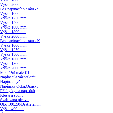
Výška 2000 mm
Bez napínacího drátu - S
Výška 1000 mm
Výška 1250 mm
Výška 1500 mm
Výška 1600 mm
Výška 1800 mm
Výška 2000 mm
Bez napínacího drátu - K
Výška 1000 mm
Výška 1250 mm
Výška 1500 mm
Výška 1600 mm
Výška 1800 mm
Výška 2000 mm
Montážní materiál
Napínací a vázací drát
Napínací tyč
Napínáky,Očka,Opasky
Příchytky na nap. drát
Kleště a spony
Svařovaná pletiva
Oko 100x50/
Drát 2,2mm
Výška 400 mm