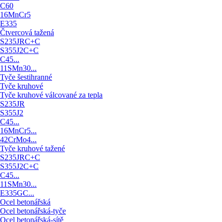
C60
16MnCr5
E335
Čtvercová tažená
S235JRC+C
S355J2C+C
C45...
11SMn30...
Tyče šestihranné
Tyče kruhové
Tyče kruhové válcované za tepla
S235JR
S355J2
C45...
16MnCr5...
42CrMo4...
Tyče kruhové tažené
S235JRC+C
S355J2C+C
C45...
11SMn30...
E335GC...
Ocel betonářská
Ocel betonářská-tyče
Ocel betonářská-sítě