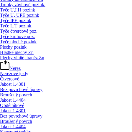
Trubky závitové pozink.
Tyče U,I,H pozink
Tyče U, UPE pozink
Tyče IPE pozink
Tyče L,T pozink.
Tyče čtvercové poz.
Tyče kruhové poz.
Tyče ploché pozink
Plechy pozink
Hladké plechy Zn
Plechy vlnité, trapéz Zn
Nerez
Nerezové jekly
Čtvercové
Jakost 1.4301
Bez povrchové úpravy
Broušený povrch
Jakost 1.4404
Obdélníkové
Jakost 1.4301
Bez povrchové úpravy
Broušený povrch
Jakost 1.4404
Nerezové trubky