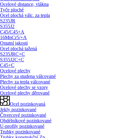
Ocelové distance, vlákna
Tyče ploché
Ocel plochá válc. za tepla
S235JR
S355J2
C45/
C45+A
16MnCr5/
+A
Ostatní jakosti
Ocel plochá tažená
S235JRC+C
S355J2C+C
C45+C
Ocelové plechy
Plechy za studena válcované
Plechy za tepla válcované
Ocelové plechy se vzory
Ocelové plechy děrované
Ocel pozinkovaná
Jekly pozinkované
Čtvercové pozinkované
Obdélníkové pozinkované
U-profily pozinkované
Trubky pozinkované
Trubky konstrukční Zn