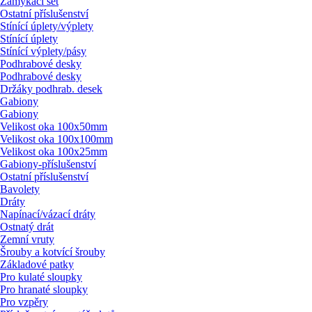
Zamykací set
Ostatní příslušenství
Stínící úplety/
výplety
Stínící úplety
Stínící výplety/
pásy
Podhrabové desky
Podhrabové desky
Držáky podhrab. desek
Gabiony
Gabiony
Velikost oka 100x50mm
Velikost oka 100x100mm
Velikost oka 100x25mm
Gabiony-příslušenství
Ostatní příslušenství
Bavolety
Dráty
Napínací/
vázací dráty
Ostnatý drát
Zemní vruty
Šrouby a kotvící šrouby
Základové patky
Pro kulaté sloupky
Pro hranaté sloupky
Pro vzpěry