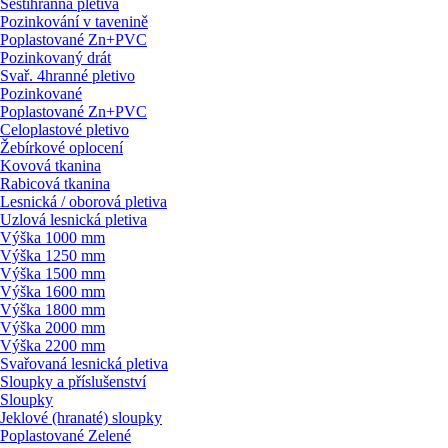
Šestihranná pletiva
Pozinkování v tavenině
Poplastované Zn+PVC
Pozinkovaný drát
Svař. 4hranné pletivo
Pozinkované
Poplastované Zn+PVC
Celoplastové pletivo
Žebírkové oplocení
Kovová tkanina
Rabicová tkanina
Lesnická / oborová pletiva
Uzlová lesnická pletiva
Výška 1000 mm
Výška 1250 mm
Výška 1500 mm
Výška 1600 mm
Výška 1800 mm
Výška 2000 mm
Výška 2200 mm
Svařovaná lesnická pletiva
Sloupky a příslušenství
Sloupky
Jeklové (hranaté) sloupky
Poplastované Zelené