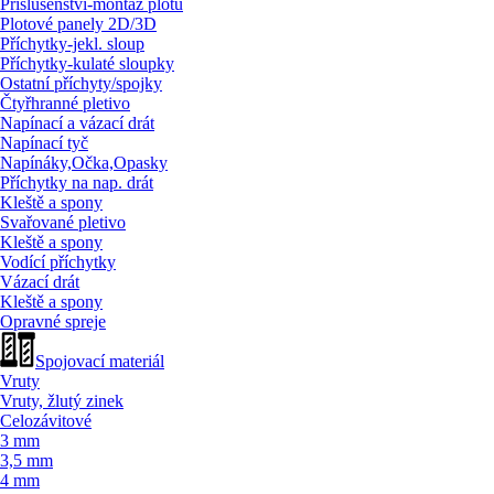
Příslušenství-montáž plotů
Plotové panely 2D/
3D
Příchytky-jekl. sloup
Příchytky-kulaté sloupky
Ostatní příchyty/
spojky
Čtyřhranné pletivo
Napínací a vázací drát
Napínací tyč
Napínáky,Očka,Opasky
Příchytky na nap. drát
Kleště a spony
Svařované pletivo
Kleště a spony
Vodící příchytky
Vázací drát
Kleště a spony
Opravné spreje
Spojovací materiál
Vruty
Vruty, žlutý zinek
Celozávitové
3 mm
3,5 mm
4 mm