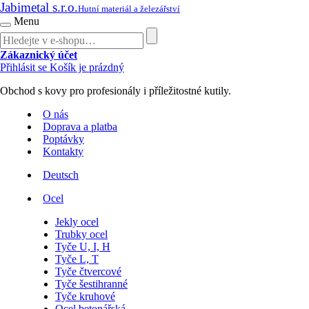
Jabimetal s.r.o.
Hutní materiál a železářství
Menu
Zákaznický účet
Přihlásit se
Košík je prázdný
Obchod s kovy pro profesionály i příležitostné kutily.
O nás
Doprava a platba
Poptávky
Kontakty
Deutsch
Ocel
Jekly ocel
Trubky ocel
Tyče U, I, H
Tyče L, T
Tyče čtvercové
Tyče šestihranné
Tyče kruhové
Ocel betonářská