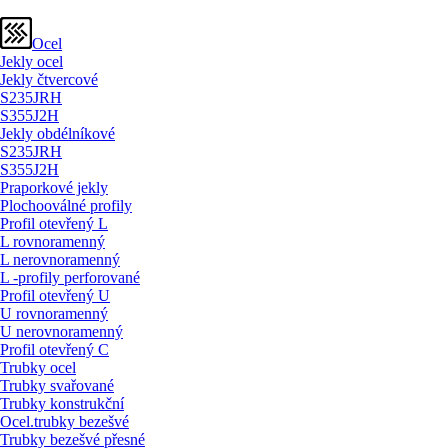
Ocel
Jekly ocel
Jekly čtvercové
S235JRH
S355J2H
Jekly obdélníkové
S235JRH
S355J2H
Praporkové jekly
Plochooválné profily
Profil otevřený L
L rovnoramenný
L nerovnoramenný
L -profily perforované
Profil otevřený U
U rovnoramenný
U nerovnoramenný
Profil otevřený C
Trubky ocel
Trubky svařované
Trubky konstrukční
Ocel.trubky bezešvé
Trubky bezešvé přesné