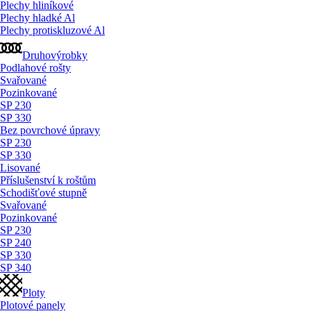
Plechy hliníkové
Plechy hladké Al
Plechy protiskluzové Al
Druhovýrobky
Podlahové rošty
Svařované
Pozinkované
SP 230
SP 330
Bez povrchové úpravy
SP 230
SP 330
Lisované
Příslušenství k roštům
Schodišťové stupně
Svařované
Pozinkované
SP 230
SP 240
SP 330
SP 340
Ploty
Plotové panely