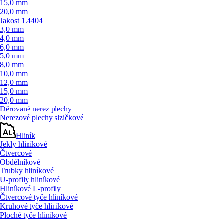
15,0 mm
20,0 mm
Jakost 1.4404
3,0 mm
4,0 mm
6,0 mm
5,0 mm
8,0 mm
10,0 mm
12,0 mm
15,0 mm
20,0 mm
Děrované nerez plechy
Nerezové plechy slzičkové
Hliník
Jekly hliníkové
Čtvercové
Obdélníkové
Trubky hliníkové
U-profily hliníkové
Hliníkové L-profily
Čtvercové tyče hliníkové
Kruhové tyče hliníkové
Ploché tyče hliníkové