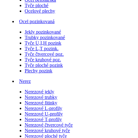
Tyče ploché
Ocelové plechy
Ocel pozinkovaná
Jekly pozinkované
Trubky pozinkované
Tyče U,I,H pozink
Tyče L,T pozink.
Tyče čtvercové poz.
Tyče kruhové poz.
Tyče ploché pozink
Plechy pozink
Nerez
Nerezové jekly
Nerezové trubky
Nerezové fitinky
Nerezové L-profily
Nerezové U-profily
Nerezové T-profily
Nerezové čtvercové tyče
Nerezové kruhové tyče
Nerezové ploché tyče