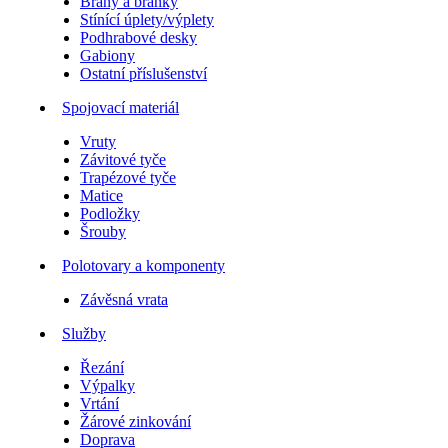
Brány a branky
Stínící úplety/výplety
Podhrabové desky
Gabiony
Ostatní příslušenství
Spojovací materiál
Vruty
Závitové tyče
Trapézové tyče
Matice
Podložky
Šrouby
Polotovary a komponenty
Závěsná vrata
Služby
Řezání
Výpalky
Vrtání
Žárové zinkování
Doprava