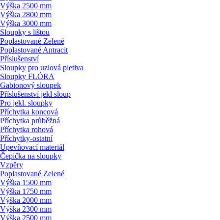
Výška 2500 mm
Výška 2800 mm
Výška 3000 mm
Sloupky s lištou
Poplastované Zelené
Poplastované Antracit
Příslušenství
Sloupky pro uzlová pletiva
Sloupky FLÓRA
Gabionový sloupek
Příslušenství jekl sloup
Pro jekl. sloupky
Příchytka koncová
Příchytka průběžná
Příchytka rohová
Příchytky-ostatní
Upevňovací materiál
Čepička na sloupky
Vzpěry
Poplastované Zelené
Výška 1500 mm
Výška 1750 mm
Výška 2000 mm
Výška 2300 mm
Výška 2500 mm