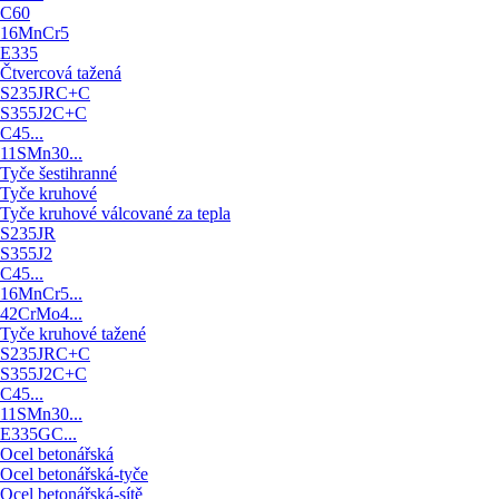
C60
16MnCr5
E335
Čtvercová tažená
S235JRC+C
S355J2C+C
C45...
11SMn30...
Tyče šestihranné
Tyče kruhové
Tyče kruhové válcované za tepla
S235JR
S355J2
C45...
16MnCr5...
42CrMo4...
Tyče kruhové tažené
S235JRC+C
S355J2C+C
C45...
11SMn30...
E335GC...
Ocel betonářská
Ocel betonářská-tyče
Ocel betonářská-sítě