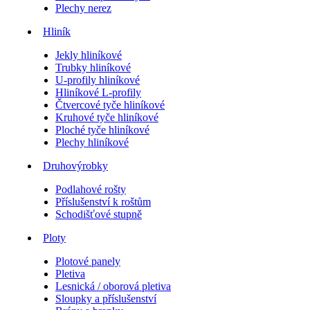
Plechy nerez
Hliník
Jekly hliníkové
Trubky hliníkové
U-profily hliníkové
Hliníkové L-profily
Čtvercové tyče hliníkové
Kruhové tyče hliníkové
Ploché tyče hliníkové
Plechy hliníkové
Druhovýrobky
Podlahové rošty
Příslušenství k roštům
Schodišťové stupně
Ploty
Plotové panely
Pletiva
Lesnická / oborová pletiva
Sloupky a příslušenství