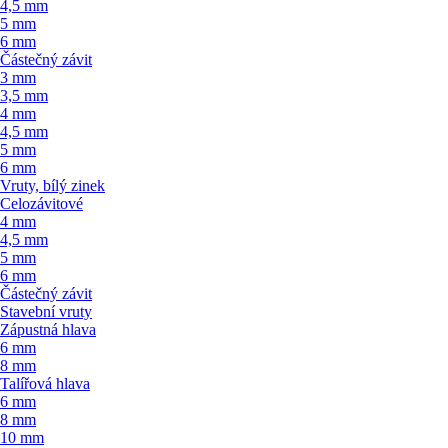
4,5 mm
5 mm
6 mm
Částečný závit
3 mm
3,5 mm
4 mm
4,5 mm
5 mm
6 mm
Vruty, bílý zinek
Celozávitové
4 mm
4,5 mm
5 mm
6 mm
Částečný závit
Stavební vruty
Zápustná hlava
6 mm
8 mm
Talířová hlava
6 mm
8 mm
10 mm