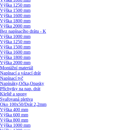
Výška 1250 mm
Výška 1500 mm
Výška 1600 mm
Výška 1800 mm
Výška 2000 mm
Bez napínacího drátu - K
Výška 1000 mm
Výška 1250 mm
Výška 1500 mm
Výška 1600 mm
Výška 1800 mm
Výška 2000 mm
Montážní materiál
Napínací a vázací drát
Napínací tyč
Napínáky,Očka,Opasky
Příchytky na nap. drát
Kleště a spony
Svařovaná pletiva
Oko 100x50/
Drát 2,2mm
Výška 400 mm
Výška 600 mm
Výška 800 mm
Výška 1000 mm