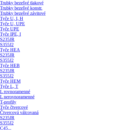
Trubky bezešvé tlakové
Trubky bezešvé konstr.
Trubky bezešvé závitové
Tyče U, I, H
Tyče U, UPE
Tyče UPE
Tyče IPE, I
S235JR
S355J2
Tyče HEA
S235JR
S355J2
Tyče HEB
S235JR
S355J2
Tyče HEM
Tyče L, T
L rovnoramenné
L nerovnoramenné
T-profily
Tyče čtvercové
Čtvercová válcovaná
S235JR
S355J2
C45...