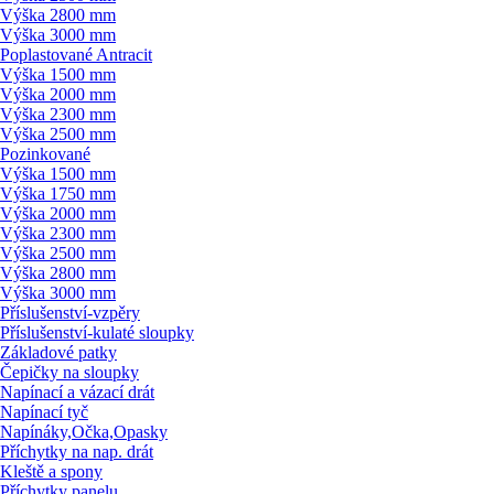
Výška 2800 mm
Výška 3000 mm
Poplastované Antracit
Výška 1500 mm
Výška 2000 mm
Výška 2300 mm
Výška 2500 mm
Pozinkované
Výška 1500 mm
Výška 1750 mm
Výška 2000 mm
Výška 2300 mm
Výška 2500 mm
Výška 2800 mm
Výška 3000 mm
Příslušenství-vzpěry
Příslušenství-kulaté sloupky
Základové patky
Čepičky na sloupky
Napínací a vázací drát
Napínací tyč
Napínáky,Očka,Opasky
Příchytky na nap. drát
Kleště a spony
Příchytky panelu