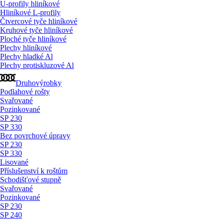
U-profily hliníkové
Hliníkové L-profily
Čtvercové tyče hliníkové
Kruhové tyče hliníkové
Ploché tyče hliníkové
Plechy hliníkové
Plechy hladké Al
Plechy protiskluzové Al
Druhovýrobky
Podlahové rošty
Svařované
Pozinkované
SP 230
SP 330
Bez povrchové úpravy
SP 230
SP 330
Lisované
Příslušenství k roštům
Schodišťové stupně
Svařované
Pozinkované
SP 230
SP 240