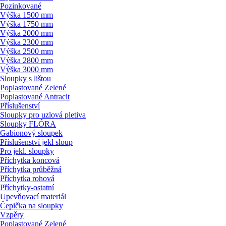
Pozinkované
Výška 1500 mm
Výška 1750 mm
Výška 2000 mm
Výška 2300 mm
Výška 2500 mm
Výška 2800 mm
Výška 3000 mm
Sloupky s lištou
Poplastované Zelené
Poplastované Antracit
Příslušenství
Sloupky pro uzlová pletiva
Sloupky FLÓRA
Gabionový sloupek
Příslušenství jekl sloup
Pro jekl. sloupky
Příchytka koncová
Příchytka průběžná
Příchytka rohová
Příchytky-ostatní
Upevňovací materiál
Čepička na sloupky
Vzpěry
Poplastované Zelené