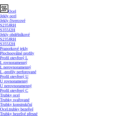
Ocel
Jekly ocel
Jekly čtvercové
S235JRH
S355J2H
Jekly obdélníkové
S235JRH
S355J2H
Praporkové jekly
Plochooválné profily
Profil otevřený L
L rovnoramenný
L nerovnoramenný
L -profily perforované
Profil otevřený U
U rovnoramenný
U nerovnoramenný
Profil otevřený C
Trubky ocel
Trubky svařované
Trubky konstrukční
Ocel.trubky bezešvé
Trubky bezešvé přesné