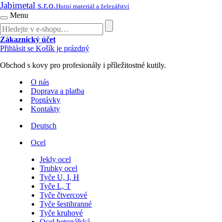
Jabimetal s.r.o.
Hutní materiál a železářství
Menu
Zákaznický účet
Přihlásit se
Košík je prázdný
Obchod s kovy pro profesionály i příležitostné kutily.
O nás
Doprava a platba
Poptávky
Kontakty
Deutsch
Ocel
Jekly ocel
Trubky ocel
Tyče U, I, H
Tyče L, T
Tyče čtvercové
Tyče šestihranné
Tyče kruhové
Ocel betonářská