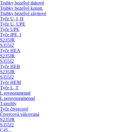
Trubky bezešvé tlakové
Trubky bezešvé konstr.
Trubky bezešvé závitové
Tyče U, I, H
Tyče U, UPE
Tyče UPE
Tyče IPE, I
S235JR
S355J2
Tyče HEA
S235JR
S355J2
Tyče HEB
S235JR
S355J2
Tyče HEM
Tyče L, T
L rovnoramenné
L nerovnoramenné
T-profily
Tyče čtvercové
Čtvercová válcovaná
S235JR
S355J2
C45...