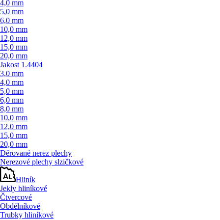
4,0 mm
5,0 mm
6,0 mm
10,0 mm
12,0 mm
15,0 mm
20,0 mm
Jakost 1.4404
3,0 mm
4,0 mm
5,0 mm
6,0 mm
8,0 mm
10,0 mm
12,0 mm
15,0 mm
20,0 mm
Děrované nerez plechy
Nerezové plechy slzičkové
Hliník
Jekly hliníkové
Čtvercové
Obdélníkové
Trubky hliníkové