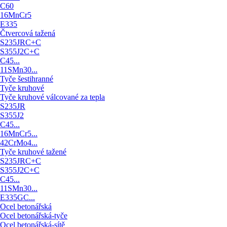
C60
16MnCr5
E335
Čtvercová tažená
S235JRC+C
S355J2C+C
C45...
11SMn30...
Tyče šestihranné
Tyče kruhové
Tyče kruhové válcované za tepla
S235JR
S355J2
C45...
16MnCr5...
42CrMo4...
Tyče kruhové tažené
S235JRC+C
S355J2C+C
C45...
11SMn30...
E335GC...
Ocel betonářská
Ocel betonářská-tyče
Ocel betonářská-sítě