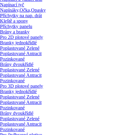
Napínací tyč
Napínáky,Očka,Opasky
Příchytky na nap. drát
Kleště a spony
Příchytky panelu
Brány a branky
Pro 2D plotové panely
Branky jednokřídlé
Poplastované Zelené
Poplastované Antracit
Pozinkované
Brány dvoukřídlé
Poplastované Zelené
Poplastované Antracit
Pozinkované
Pro 3D plotové panely
Branky jednokřídlé
Poplastované Zelené
Poplastované Antracit
Pozinkované
Brány dvoukřídlé
Poplastované Zelené
Poplastované Antracit
Pozinkované
Pro čtyřhranné pletivo