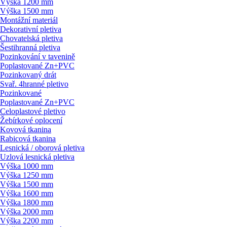
Výška 1200 mm
Výška 1500 mm
Montážní materiál
Dekorativní pletiva
Chovatelská pletiva
Šestihranná pletiva
Pozinkování v tavenině
Poplastované Zn+PVC
Pozinkovaný drát
Svař. 4hranné pletivo
Pozinkované
Poplastované Zn+PVC
Celoplastové pletivo
Žebírkové oplocení
Kovová tkanina
Rabicová tkanina
Lesnická / oborová pletiva
Uzlová lesnická pletiva
Výška 1000 mm
Výška 1250 mm
Výška 1500 mm
Výška 1600 mm
Výška 1800 mm
Výška 2000 mm
Výška 2200 mm