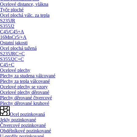
Ocelové distance, vlákna
Tyče ploché
Ocel plochá válc. za tepla
S235JR
S355J2
C45/
C45+A
16MnCr5/
+A
Ostatní jakosti
Ocel plochá tažená
S235JRC+C
S355J2C+C
C45+C
Ocelové plechy
Plechy za studena válcované
Plechy za tepla válcované
Ocelové plechy se vzory
Ocelové plechy děrované
Plechy děrované čtvercové
Plechy děrované kruhové
Ocel pozinkovaná
Jekly pozinkované
Čtvercové pozinkované
Obdélníkové pozinkované
U-profily pozinkované