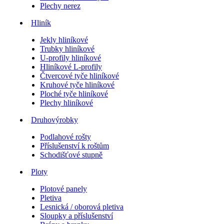
Plechy nerez
Hliník
Jekly hliníkové
Trubky hliníkové
U-profily hliníkové
Hliníkové L-profily
Čtvercové tyče hliníkové
Kruhové tyče hliníkové
Ploché tyče hliníkové
Plechy hliníkové
Druhovýrobky
Podlahové rošty
Příslušenství k roštům
Schodišťové stupně
Ploty
Plotové panely
Pletiva
Lesnická / oborová pletiva
Sloupky a příslušenství