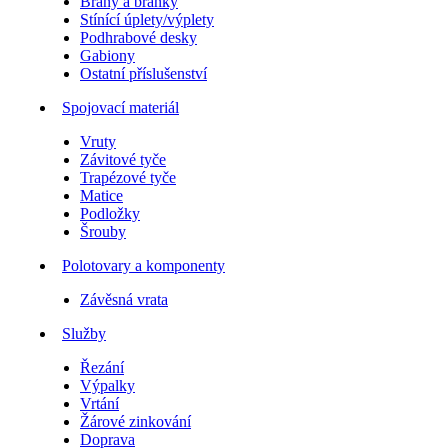
Brány a branky
Stínící úplety/výplety
Podhrabové desky
Gabiony
Ostatní příslušenství
Spojovací materiál
Vruty
Závitové tyče
Trapézové tyče
Matice
Podložky
Šrouby
Polotovary a komponenty
Závěsná vrata
Služby
Řezání
Výpalky
Vrtání
Žárové zinkování
Doprava