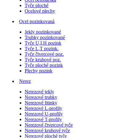
Tyče ploché
Ocelové plechy
Ocel pozinkovaná
Jekly pozinkované
Trubky pozinkované
Tyče U,I,H pozink
Tyče L,T pozink.
Tyče čtvercové poz.
Tyče kruhové poz.
Tyče ploché pozink
Plechy pozink
Nerez
Nerezové jekly
Nerezové trubky
Nerezové fitinky
Nerezové L-profily
Nerezové U-profily
Nerezové T-profily
Nerezové čtvercové tyče
Nerezové kruhové tyče
Nerezové ploché tyče