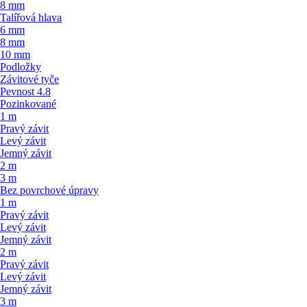
8 mm
Talířová hlava
6 mm
8 mm
10 mm
Podložky
Závitové tyče
Pevnost 4.8
Pozinkované
1 m
Pravý závit
Levý závit
Jemný závit
2 m
3 m
Bez povrchové úpravy
1 m
Pravý závit
Levý závit
Jemný závit
2 m
Pravý závit
Levý závit
Jemný závit
3 m