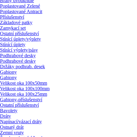
Brány dvoukřídlé
Poplastované Zelené
Poplastované Antracit
Příslušenství
Základové patky
Zamykací set
Ostatní příslušenství
Stínící úplety/
výplety
Stínící úplety
Stínící výplety/
pásy
Podhrabové desky
Podhrabové desky
Držáky podhrab. desek
Gabiony
Gabiony
Velikost oka 100x50mm
Velikost oka 100x100mm
Velikost oka 100x25mm
Gabiony-příslušenství
Ostatní příslušenství
Bavolety
Dráty
Napínací/
vázací dráty
Ostnatý drát
Zemní vruty