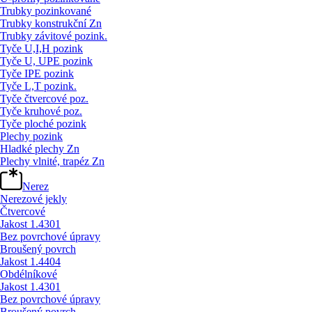
Trubky pozinkované
Trubky konstrukční Zn
Trubky závitové pozink.
Tyče U,I,H pozink
Tyče U, UPE pozink
Tyče IPE pozink
Tyče L,T pozink.
Tyče čtvercové poz.
Tyče kruhové poz.
Tyče ploché pozink
Plechy pozink
Hladké plechy Zn
Plechy vlnité, trapéz Zn
Nerez
Nerezové jekly
Čtvercové
Jakost 1.4301
Bez povrchové úpravy
Broušený povrch
Jakost 1.4404
Obdélníkové
Jakost 1.4301
Bez povrchové úpravy
Broušený povrch