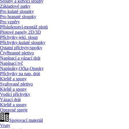
Šrouby a kotvící šrouby
Základové patky
Pro kulaté sloupky
Pro hranaté sloupky
Pro vzpěry
Příslušenství-montáž plotů
Plotové panely 2D/
3D
Příchytky-jekl. sloup
Příchytky-kulaté sloupky
Ostatní příchyty/
spojky
Čtyřhranné pletivo
Napínací a vázací drát
Napínací tyč
Napínáky,Očka,Opasky
Příchytky na nap. drát
Kleště a spony
Svařované pletivo
Kleště a spony
Vodící příchytky
Vázací drát
Kleště a spony
Opravné spreje
Spojovací materiál
Vruty