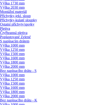
Výška 1730 mm
Výška 2030 mm
Montážní materiál
Příchytky-jekl. sloup
Příchytky-kulaté sloupky
Ostatní příchyty/
spojky
Pletiva
Čtyřhranná pletiva
Poplastované Zelené
S napínacím drátem
Výška 1000 mm
Výška 1250 mm
Výška 1500 mm
Výška 1600 mm
Výška 1800 mm
Výška 2000 mm
Bez napínacího drátu - S
Výška 1000 mm
Výška 1250 mm
Výška 1500 mm
Výška 1600 mm
Výška 1800 mm
Výška 2000 mm
Bez napínacího drátu - K
Výška 1000 mm