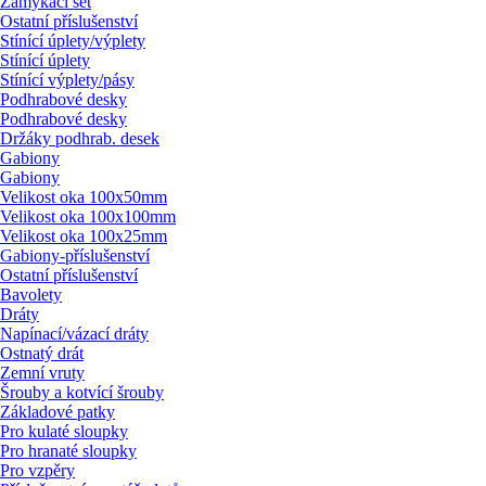
Zamykací set
Ostatní příslušenství
Stínící úplety/
výplety
Stínící úplety
Stínící výplety/
pásy
Podhrabové desky
Podhrabové desky
Držáky podhrab. desek
Gabiony
Gabiony
Velikost oka 100x50mm
Velikost oka 100x100mm
Velikost oka 100x25mm
Gabiony-příslušenství
Ostatní příslušenství
Bavolety
Dráty
Napínací/
vázací dráty
Ostnatý drát
Zemní vruty
Šrouby a kotvící šrouby
Základové patky
Pro kulaté sloupky
Pro hranaté sloupky
Pro vzpěry