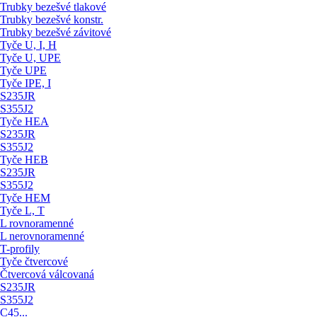
Trubky bezešvé tlakové
Trubky bezešvé konstr.
Trubky bezešvé závitové
Tyče U, I, H
Tyče U, UPE
Tyče UPE
Tyče IPE, I
S235JR
S355J2
Tyče HEA
S235JR
S355J2
Tyče HEB
S235JR
S355J2
Tyče HEM
Tyče L, T
L rovnoramenné
L nerovnoramenné
T-profily
Tyče čtvercové
Čtvercová válcovaná
S235JR
S355J2
C45...