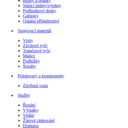
Brány a branky
Stínící úplety/výplety
Podhrabové desky
Gabiony
Ostatní příslušenství
Spojovací materiál
Vruty
Závitové tyče
Trapézové tyče
Matice
Podložky
Šrouby
Polotovary a komponenty
Závěsná vrata
Služby
Řezání
Výpalky
Vrtání
Žárové zinkování
Doprava