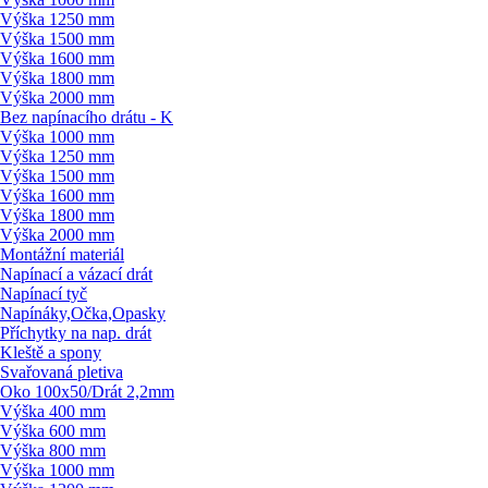
Výška 1250 mm
Výška 1500 mm
Výška 1600 mm
Výška 1800 mm
Výška 2000 mm
Bez napínacího drátu - K
Výška 1000 mm
Výška 1250 mm
Výška 1500 mm
Výška 1600 mm
Výška 1800 mm
Výška 2000 mm
Montážní materiál
Napínací a vázací drát
Napínací tyč
Napínáky,Očka,Opasky
Příchytky na nap. drát
Kleště a spony
Svařovaná pletiva
Oko 100x50/
Drát 2,2mm
Výška 400 mm
Výška 600 mm
Výška 800 mm
Výška 1000 mm