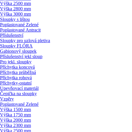
Výška 2500 mm
Výška 2800 mm
Výška 3000 mm
Sloupky s lištou
Poplastované Zelené
Poplastované Antracit
Příslušenství
Sloupky pro uzlová pletiva
Sloupky FLÓRA
Gabionový sloupek
Příslušenství jekl sloup
Pro jekl. sloupky
Příchytka koncová
Příchytka průběžná
Příchytka rohová
Příchytky-ostatní
Upevňovací materiál
Čepička na sloupky
Vzpěry
Poplastované Zelené
Výška 1500 mm
Výška 1750 mm
Výška 2000 mm
Výška 2300 mm
Výška 2500 mm