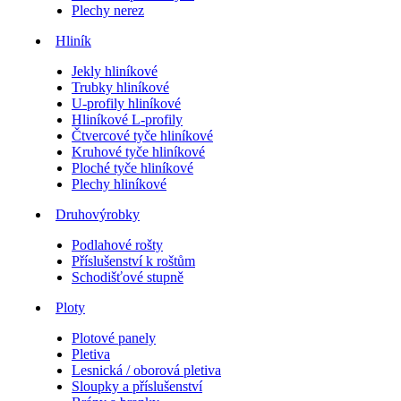
Plechy nerez
Hliník
Jekly hliníkové
Trubky hliníkové
U-profily hliníkové
Hliníkové L-profily
Čtvercové tyče hliníkové
Kruhové tyče hliníkové
Ploché tyče hliníkové
Plechy hliníkové
Druhovýrobky
Podlahové rošty
Příslušenství k roštům
Schodišťové stupně
Ploty
Plotové panely
Pletiva
Lesnická / oborová pletiva
Sloupky a příslušenství