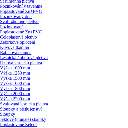
Šestihranná pletiva
Pozinkování v tavenině
Poplastované Zn+PVC
Pozinkovaný drát
Svař. 4hranné pletivo
Pozinkované
Poplastované Zn+PVC
Celoplastové pletivo
Žebírkové oplocení
Kovová tkanina
Rabicová tkanina
Lesnická / oborová pletiva
Uzlová lesnická pletiva
Výška 1000 mm
Výška 1250 mm
Výška 1500 mm
Výška 1600 mm
Výška 1800 mm
Výška 2000 mm
Výška 2200 mm
Svařovaná lesnická pletiva
Sloupky a příslušenství
Sloupky
Jeklové (hranaté) sloupky
Poplastované Zelené