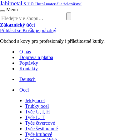
Jabimetal s.r.o.
Hutní materiál a železářství
Menu
Zákaznický účet
Přihlásit se
Košík je prázdný
Obchod s kovy pro profesionály i příležitostné kutily.
O nás
Doprava a platba
Poptávky
Kontakty
Deutsch
Ocel
Jekly ocel
Trubky ocel
Tyče U, I, H
Tyče L, T
Tyče čtvercové
Tyče šestihranné
Tyče kruhové
Ocel betonářská