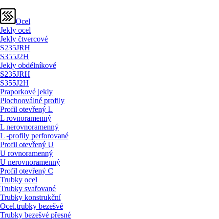
Ocel
Jekly ocel
Jekly čtvercové
S235JRH
S355J2H
Jekly obdélníkové
S235JRH
S355J2H
Praporkové jekly
Plochooválné profily
Profil otevřený L
L rovnoramenný
L nerovnoramenný
L -profily perforované
Profil otevřený U
U rovnoramenný
U nerovnoramenný
Profil otevřený C
Trubky ocel
Trubky svařované
Trubky konstrukční
Ocel.trubky bezešvé
Trubky bezešvé přesné