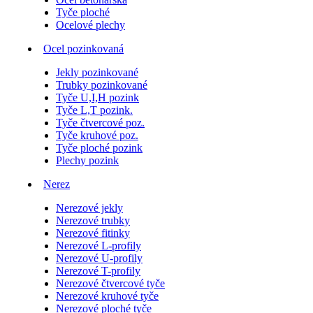
Tyče ploché
Ocelové plechy
Ocel pozinkovaná
Jekly pozinkované
Trubky pozinkované
Tyče U,I,H pozink
Tyče L,T pozink.
Tyče čtvercové poz.
Tyče kruhové poz.
Tyče ploché pozink
Plechy pozink
Nerez
Nerezové jekly
Nerezové trubky
Nerezové fitinky
Nerezové L-profily
Nerezové U-profily
Nerezové T-profily
Nerezové čtvercové tyče
Nerezové kruhové tyče
Nerezové ploché tyče