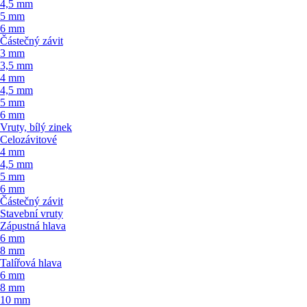
4,5 mm
5 mm
6 mm
Částečný závit
3 mm
3,5 mm
4 mm
4,5 mm
5 mm
6 mm
Vruty, bílý zinek
Celozávitové
4 mm
4,5 mm
5 mm
6 mm
Částečný závit
Stavební vruty
Zápustná hlava
6 mm
8 mm
Talířová hlava
6 mm
8 mm
10 mm