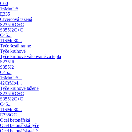
C60
16MnCr5
E335
Čtvercová tažená
S235JRC+C
S355J2C+C
C45...
11SMn30...
Tyče šestihranné
Tyče kruhové
Tyče kruhové válcované za tepla
S235JR
S355J2
C45...
16MnCr5...
42CrMo4...
Tyče kruhové tažené
S235JRC+C
S355J2C+C
C45...
11SMn30...
E335GC...
Ocel betonářská
Ocel betonářská-tyče
Ocel betonářská-sítě