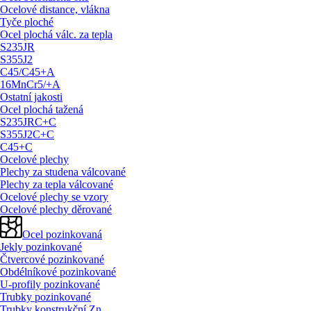
Ocelové distance, vlákna
Tyče ploché
Ocel plochá válc. za tepla
S235JR
S355J2
C45/
C45+A
16MnCr5/
+A
Ostatní jakosti
Ocel plochá tažená
S235JRC+C
S355J2C+C
C45+C
Ocelové plechy
Plechy za studena válcované
Plechy za tepla válcované
Ocelové plechy se vzory
Ocelové plechy děrované
Ocel pozinkovaná
Jekly pozinkované
Čtvercové pozinkované
Obdélníkové pozinkované
U-profily pozinkované
Trubky pozinkované
Trubky konstrukční Zn