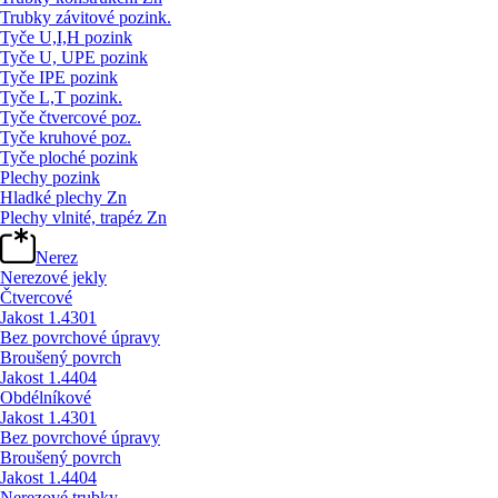
Trubky závitové pozink.
Tyče U,I,H pozink
Tyče U, UPE pozink
Tyče IPE pozink
Tyče L,T pozink.
Tyče čtvercové poz.
Tyče kruhové poz.
Tyče ploché pozink
Plechy pozink
Hladké plechy Zn
Plechy vlnité, trapéz Zn
Nerez
Nerezové jekly
Čtvercové
Jakost 1.4301
Bez povrchové úpravy
Broušený povrch
Jakost 1.4404
Obdélníkové
Jakost 1.4301
Bez povrchové úpravy
Broušený povrch
Jakost 1.4404
Nerezové trubky