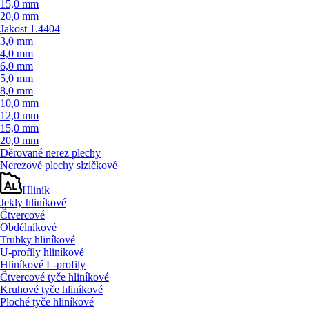
15,0 mm
20,0 mm
Jakost 1.4404
3,0 mm
4,0 mm
6,0 mm
5,0 mm
8,0 mm
10,0 mm
12,0 mm
15,0 mm
20,0 mm
Děrované nerez plechy
Nerezové plechy slzičkové
Hliník
Jekly hliníkové
Čtvercové
Obdélníkové
Trubky hliníkové
U-profily hliníkové
Hliníkové L-profily
Čtvercové tyče hliníkové
Kruhové tyče hliníkové
Ploché tyče hliníkové