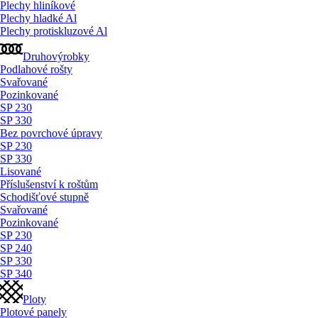
Plechy hliníkové
Plechy hladké Al
Plechy protiskluzové Al
Druhovýrobky
Podlahové rošty
Svařované
Pozinkované
SP 230
SP 330
Bez povrchové úpravy
SP 230
SP 330
Lisované
Příslušenství k roštům
Schodišťové stupně
Svařované
Pozinkované
SP 230
SP 240
SP 330
SP 340
Ploty
Plotové panely