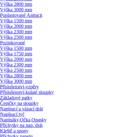
Výška 2800 mm
Výška 3000 mm
Poplastované Antracit
Výška 1500 mm
Výška 2000 mm
Výška 2300 mm
Výška 2500 mm
Pozinkované
Výška 1500 mm
Výška 1750 mm
Výška 2000 mm
Výška 2300 mm
Výška 2500 mm
Výška 2800 mm
Výška 3000 mm
Příslušenství-vzpěry
Příslušenství-kulaté sloupky
Základové patky
Čepičky na sloupky
Napínací a vázací drát
Napínací tyč
Napínáky,Očka,Opasky
Příchytky na nap. drát
Kleště a spony
Příchytky panelu