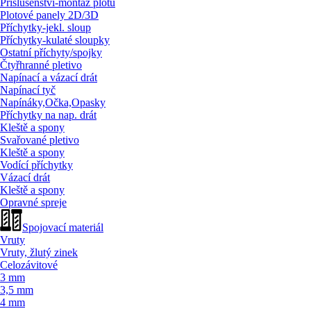
Příslušenství-montáž plotů
Plotové panely 2D/
3D
Příchytky-jekl. sloup
Příchytky-kulaté sloupky
Ostatní příchyty/
spojky
Čtyřhranné pletivo
Napínací a vázací drát
Napínací tyč
Napínáky,Očka,Opasky
Příchytky na nap. drát
Kleště a spony
Svařované pletivo
Kleště a spony
Vodící příchytky
Vázací drát
Kleště a spony
Opravné spreje
Spojovací materiál
Vruty
Vruty, žlutý zinek
Celozávitové
3 mm
3,5 mm
4 mm