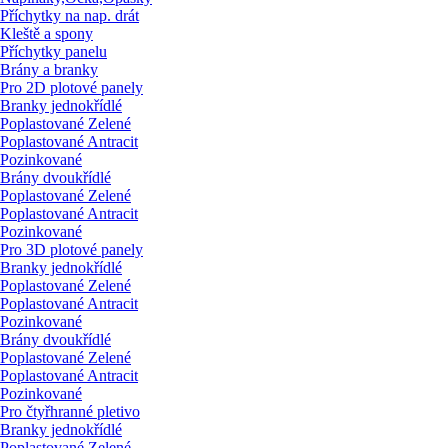
Příchytky na nap. drát
Kleště a spony
Příchytky panelu
Brány a branky
Pro 2D plotové panely
Branky jednokřídlé
Poplastované Zelené
Poplastované Antracit
Pozinkované
Brány dvoukřídlé
Poplastované Zelené
Poplastované Antracit
Pozinkované
Pro 3D plotové panely
Branky jednokřídlé
Poplastované Zelené
Poplastované Antracit
Pozinkované
Brány dvoukřídlé
Poplastované Zelené
Poplastované Antracit
Pozinkované
Pro čtyřhranné pletivo
Branky jednokřídlé
Poplastované Zelené