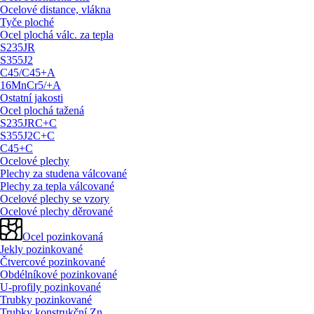
Ocelové distance, vlákna
Tyče ploché
Ocel plochá válc. za tepla
S235JR
S355J2
C45/
C45+A
16MnCr5/
+A
Ostatní jakosti
Ocel plochá tažená
S235JRC+C
S355J2C+C
C45+C
Ocelové plechy
Plechy za studena válcované
Plechy za tepla válcované
Ocelové plechy se vzory
Ocelové plechy děrované
Ocel pozinkovaná
Jekly pozinkované
Čtvercové pozinkované
Obdélníkové pozinkované
U-profily pozinkované
Trubky pozinkované
Trubky konstrukční Zn