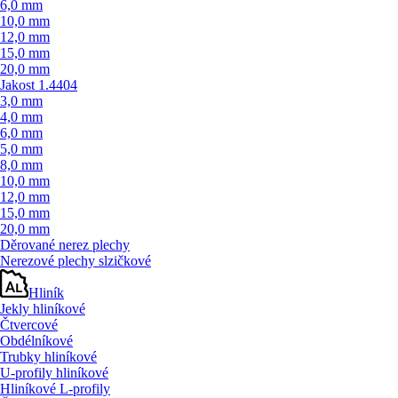
6,0 mm
10,0 mm
12,0 mm
15,0 mm
20,0 mm
Jakost 1.4404
3,0 mm
4,0 mm
6,0 mm
5,0 mm
8,0 mm
10,0 mm
12,0 mm
15,0 mm
20,0 mm
Děrované nerez plechy
Nerezové plechy slzičkové
Hliník
Jekly hliníkové
Čtvercové
Obdélníkové
Trubky hliníkové
U-profily hliníkové
Hliníkové L-profily