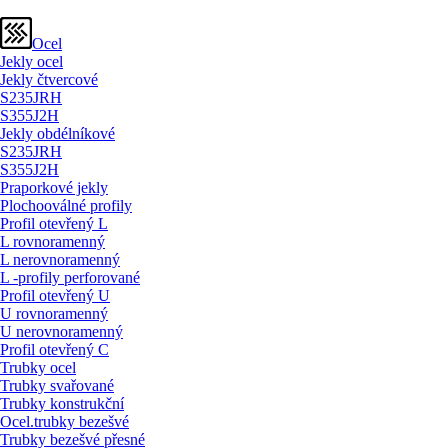
Ocel
Jekly ocel
Jekly čtvercové
S235JRH
S355J2H
Jekly obdélníkové
S235JRH
S355J2H
Praporkové jekly
Plochooválné profily
Profil otevřený L
L rovnoramenný
L nerovnoramenný
L -profily perforované
Profil otevřený U
U rovnoramenný
U nerovnoramenný
Profil otevřený C
Trubky ocel
Trubky svařované
Trubky konstrukční
Ocel.trubky bezešvé
Trubky bezešvé přesné