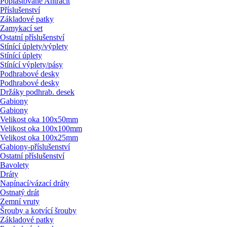
Poplastované Antracit
Příslušenství
Základové patky
Zamykací set
Ostatní příslušenství
Stínící úplety/
výplety
Stínící úplety
Stínící výplety/
pásy
Podhrabové desky
Podhrabové desky
Držáky podhrab. desek
Gabiony
Gabiony
Velikost oka 100x50mm
Velikost oka 100x100mm
Velikost oka 100x25mm
Gabiony-příslušenství
Ostatní příslušenství
Bavolety
Dráty
Napínací/
vázací dráty
Ostnatý drát
Zemní vruty
Šrouby a kotvící šrouby
Základové patky