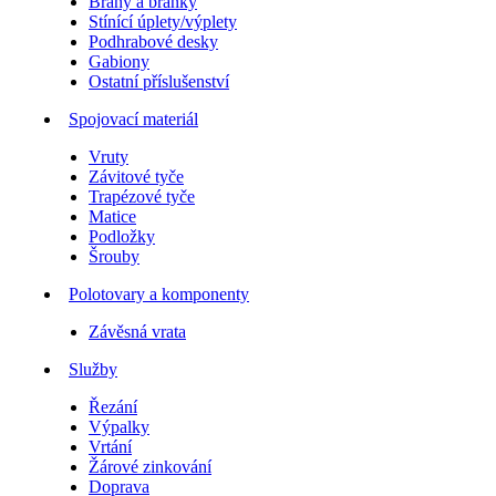
Brány a branky
Stínící úplety/výplety
Podhrabové desky
Gabiony
Ostatní příslušenství
Spojovací materiál
Vruty
Závitové tyče
Trapézové tyče
Matice
Podložky
Šrouby
Polotovary a komponenty
Závěsná vrata
Služby
Řezání
Výpalky
Vrtání
Žárové zinkování
Doprava