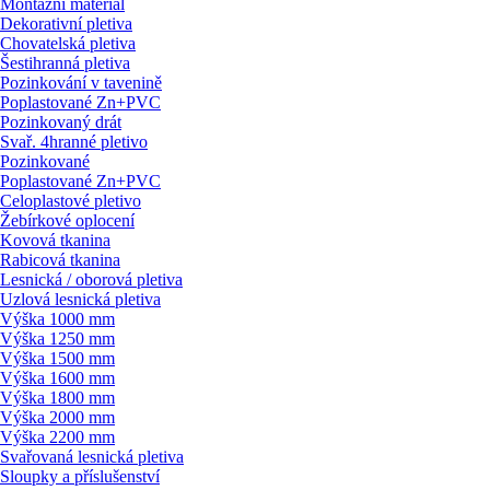
Montážní materiál
Dekorativní pletiva
Chovatelská pletiva
Šestihranná pletiva
Pozinkování v tavenině
Poplastované Zn+PVC
Pozinkovaný drát
Svař. 4hranné pletivo
Pozinkované
Poplastované Zn+PVC
Celoplastové pletivo
Žebírkové oplocení
Kovová tkanina
Rabicová tkanina
Lesnická / oborová pletiva
Uzlová lesnická pletiva
Výška 1000 mm
Výška 1250 mm
Výška 1500 mm
Výška 1600 mm
Výška 1800 mm
Výška 2000 mm
Výška 2200 mm
Svařovaná lesnická pletiva
Sloupky a příslušenství