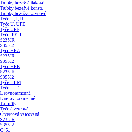
Trubky bezešvé tlakové
Trubky bezešvé konstr.
Trubky bezešvé závitové
Tyče U, I, H
Tyče U, UPE
Tyče UPE
Tyče IPE, I
S235JR
S355J2
Tyče HEA
S235JR
S355J2
Tyče HEB
S235JR
S355J2
Tyče HEM
Tyče L, T
L rovnoramenné
L nerovnoramenné
T-profily
Tyče čtvercové
Čtvercová válcovaná
S235JR
S355J2
C45...