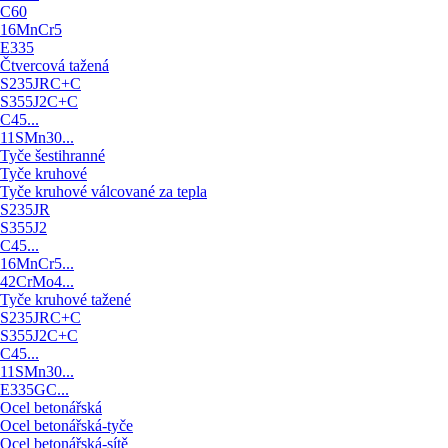
C60
16MnCr5
E335
Čtvercová tažená
S235JRC+C
S355J2C+C
C45...
11SMn30...
Tyče šestihranné
Tyče kruhové
Tyče kruhové válcované za tepla
S235JR
S355J2
C45...
16MnCr5...
42CrMo4...
Tyče kruhové tažené
S235JRC+C
S355J2C+C
C45...
11SMn30...
E335GC...
Ocel betonářská
Ocel betonářská-tyče
Ocel betonářská-sítě