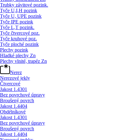
Trubky závitové pozink.
Tyče U,I,H pozink
Tyče U, UPE pozink
Tyče IPE pozink
Tyče L,T pozink.
Tyče čtvercové poz.
Tyče kruhové poz.
Tyče ploché pozink
Plechy pozink
Hladké plechy Zn
Plechy vlnité, trapéz Zn
Nerez
Nerezové jekly
Čtvercové
Jakost 1.4301
Bez povrchové úpravy
Broušený povrch
Jakost 1.4404
Obdélníkové
Jakost 1.4301
Bez povrchové úpravy
Broušený povrch
Jakost 1.4404
Nerezové trubky