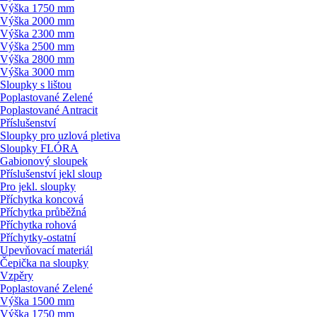
Výška 1750 mm
Výška 2000 mm
Výška 2300 mm
Výška 2500 mm
Výška 2800 mm
Výška 3000 mm
Sloupky s lištou
Poplastované Zelené
Poplastované Antracit
Příslušenství
Sloupky pro uzlová pletiva
Sloupky FLÓRA
Gabionový sloupek
Příslušenství jekl sloup
Pro jekl. sloupky
Příchytka koncová
Příchytka průběžná
Příchytka rohová
Příchytky-ostatní
Upevňovací materiál
Čepička na sloupky
Vzpěry
Poplastované Zelené
Výška 1500 mm
Výška 1750 mm