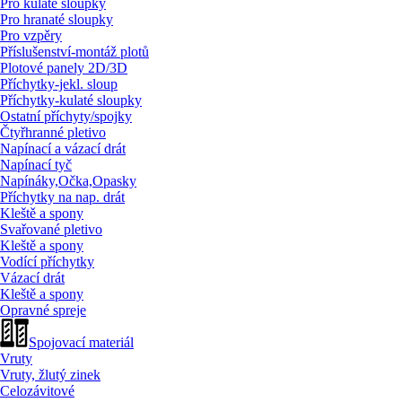
Pro kulaté sloupky
Pro hranaté sloupky
Pro vzpěry
Příslušenství-montáž plotů
Plotové panely 2D/
3D
Příchytky-jekl. sloup
Příchytky-kulaté sloupky
Ostatní příchyty/
spojky
Čtyřhranné pletivo
Napínací a vázací drát
Napínací tyč
Napínáky,Očka,Opasky
Příchytky na nap. drát
Kleště a spony
Svařované pletivo
Kleště a spony
Vodící příchytky
Vázací drát
Kleště a spony
Opravné spreje
Spojovací materiál
Vruty
Vruty, žlutý zinek
Celozávitové