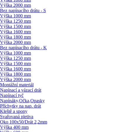
Výška 2000 mm
Bez napínacího drátu - S
Výška 1000 mm
Výška 1250 mm
Výška 1500 mm
Výška 1600 mm
Výška 1800 mm
Výška 2000 mm
Bez napínacího drátu - K
Výška 1000 mm
Výška 1250 mm
Výška 1500 mm
Výška 1600 mm
Výška 1800 mm
Výška 2000 mm
Montážní materiál
Napínací a vázací drát
Napínací tyč
Napínáky,Očka,Opasky
Příchytky na nap. drát
Kleště a spony
Svařovaná pletiva
Oko 100x50/
Drát 2,2mm
Výška 400 mm