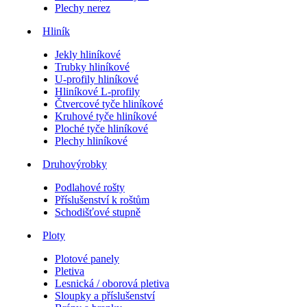
Plechy nerez
Hliník
Jekly hliníkové
Trubky hliníkové
U-profily hliníkové
Hliníkové L-profily
Čtvercové tyče hliníkové
Kruhové tyče hliníkové
Ploché tyče hliníkové
Plechy hliníkové
Druhovýrobky
Podlahové rošty
Příslušenství k roštům
Schodišťové stupně
Ploty
Plotové panely
Pletiva
Lesnická / oborová pletiva
Sloupky a příslušenství