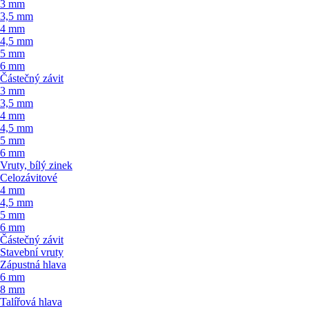
3 mm
3,5 mm
4 mm
4,5 mm
5 mm
6 mm
Částečný závit
3 mm
3,5 mm
4 mm
4,5 mm
5 mm
6 mm
Vruty, bílý zinek
Celozávitové
4 mm
4,5 mm
5 mm
6 mm
Částečný závit
Stavební vruty
Zápustná hlava
6 mm
8 mm
Talířová hlava