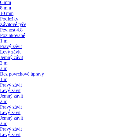
6 mm
8 mm
10 mm
Podložky
Závitové tyče
Pevnost 4.8
Pozinkované
1 m
Pravý závit
Levý závit
Jemný závit
2 m
3 m
Bez povrchové úpravy
1 m
Pravý závit
Levý závit
Jemný závit
2 m
Pravý závit
Levý závit
Jemný závit
3 m
Pravý závit
Levý závit