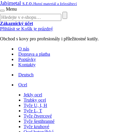
Jabimetal s.r.o.
Hutní materiál a železářství
Menu
Zákaznický účet
Přihlásit se
Košík je prázdný
Obchod s kovy pro profesionály i příležitostné kutily.
O nás
Doprava a platba
Poptávky
Kontakty
Deutsch
Ocel
Jekly ocel
Trubky ocel
Tyče U, I, H
Tyče L, T
Tyče čtvercové
Tyče šestihranné
Tyče kruhové
Ocel betonářská