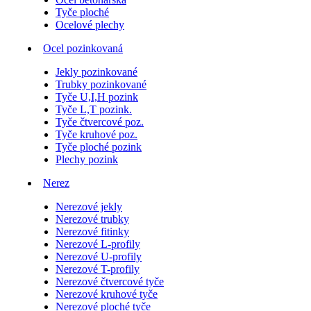
Tyče ploché
Ocelové plechy
Ocel pozinkovaná
Jekly pozinkované
Trubky pozinkované
Tyče U,I,H pozink
Tyče L,T pozink.
Tyče čtvercové poz.
Tyče kruhové poz.
Tyče ploché pozink
Plechy pozink
Nerez
Nerezové jekly
Nerezové trubky
Nerezové fitinky
Nerezové L-profily
Nerezové U-profily
Nerezové T-profily
Nerezové čtvercové tyče
Nerezové kruhové tyče
Nerezové ploché tyče