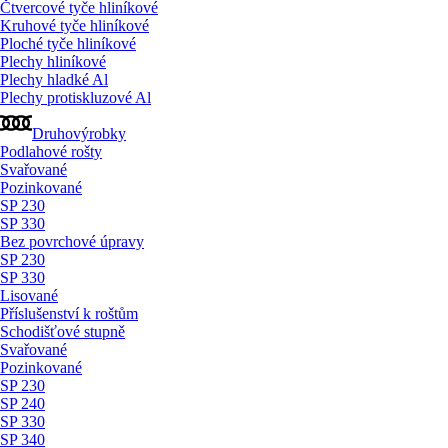
Čtvercové tyče hliníkové
Kruhové tyče hliníkové
Ploché tyče hliníkové
Plechy hliníkové
Plechy hladké Al
Plechy protiskluzové Al
Druhovýrobky
Podlahové rošty
Svařované
Pozinkované
SP 230
SP 330
Bez povrchové úpravy
SP 230
SP 330
Lisované
Příslušenství k roštům
Schodišťové stupně
Svařované
Pozinkované
SP 230
SP 240
SP 330
SP 340