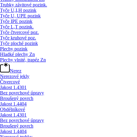
Trubky závitové pozink.
Tyče U,I,H pozink
Tyče U, UPE pozink
Tyče IPE pozink
Tyče L,T pozink.
Tyče čtvercové poz.
Tyče kruhové poz.
Tyče ploché pozink
Plechy pozink
Hladké plechy Zn
Plechy vlnité, trapéz Zn
Nerez
Nerezové jekly
Čtvercové
Jakost 1.4301
Bez povrchové úpravy
Broušený povrch
Jakost 1.4404
Obdélníkové
Jakost 1.4301
Bez povrchové úpravy
Broušený povrch
Jakost 1.4404
Nerezové trubky