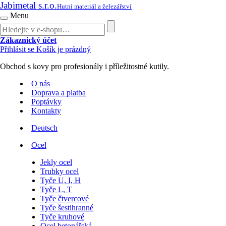
Jabimetal s.r.o.
Hutní materiál a železářství
Menu
Zákaznický účet
Přihlásit se
Košík je prázdný
Obchod s kovy pro profesionály i příležitostné kutily.
O nás
Doprava a platba
Poptávky
Kontakty
Deutsch
Ocel
Jekly ocel
Trubky ocel
Tyče U, I, H
Tyče L, T
Tyče čtvercové
Tyče šestihranné
Tyče kruhové
Ocel betonářská