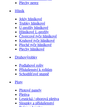
Plechy nerez
Hliník
Jekly hliníkové
Trubky hliníkové
U-profily hliníkové
Hliníkové L-profily
Čtvercové tyče hliníkové
Kruhové tyče hliníkové
Ploché tyče hliníkové
Plechy hliníkové
Druhovýrobky
Podlahové rošty
Příslušenství k roštům
Schodišťové stupně
Ploty
Plotové panely
Pletiva
Lesnická / oborová pletiva
Sloupky a příslušenství