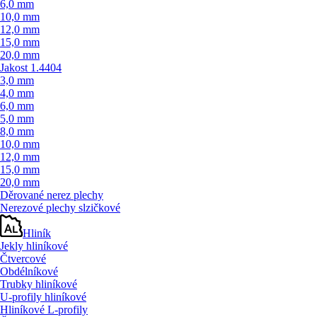
6,0 mm
10,0 mm
12,0 mm
15,0 mm
20,0 mm
Jakost 1.4404
3,0 mm
4,0 mm
6,0 mm
5,0 mm
8,0 mm
10,0 mm
12,0 mm
15,0 mm
20,0 mm
Děrované nerez plechy
Nerezové plechy slzičkové
Hliník
Jekly hliníkové
Čtvercové
Obdélníkové
Trubky hliníkové
U-profily hliníkové
Hliníkové L-profily