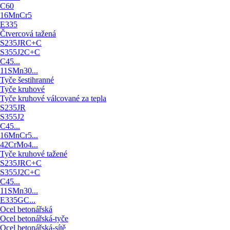
C60
16MnCr5
E335
Čtvercová tažená
S235JRC+C
S355J2C+C
C45...
11SMn30...
Tyče šestihranné
Tyče kruhové
Tyče kruhové válcované za tepla
S235JR
S355J2
C45...
16MnCr5...
42CrMo4...
Tyče kruhové tažené
S235JRC+C
S355J2C+C
C45...
11SMn30...
E335GC...
Ocel betonářská
Ocel betonářská-tyče
Ocel betonářská-sítě