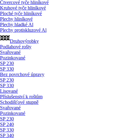
Čtvercové tyče hliníkové
Kruhové tyče hliníkové
Ploché tyče hliníkové
Plechy hliníkové
Plechy hladké Al
Plechy protiskluzové Al
Druhovýrobky
Podlahové rošty
Svařované
Pozinkované
SP 230
SP 330
Bez povrchové úpravy
SP 230
SP 330
Lisované
Příslušenství k roštům
Schodišťové stupně
Svařované
Pozinkované
SP 230
SP 240
SP 330
SP 340