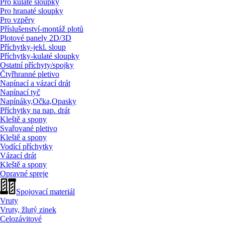
Pro kulaté sloupky
Pro hranaté sloupky
Pro vzpěry
Příslušenství-montáž plotů
Plotové panely 2D/
3D
Příchytky-jekl. sloup
Příchytky-kulaté sloupky
Ostatní příchyty/
spojky
Čtyřhranné pletivo
Napínací a vázací drát
Napínací tyč
Napínáky,Očka,Opasky
Příchytky na nap. drát
Kleště a spony
Svařované pletivo
Kleště a spony
Vodící příchytky
Vázací drát
Kleště a spony
Opravné spreje
Spojovací materiál
Vruty
Vruty, žlutý zinek
Celozávitové