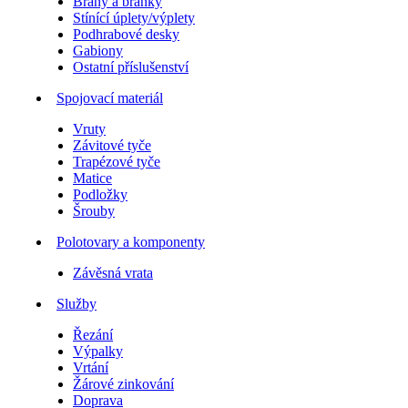
Brány a branky
Stínící úplety/výplety
Podhrabové desky
Gabiony
Ostatní příslušenství
Spojovací materiál
Vruty
Závitové tyče
Trapézové tyče
Matice
Podložky
Šrouby
Polotovary a komponenty
Závěsná vrata
Služby
Řezání
Výpalky
Vrtání
Žárové zinkování
Doprava