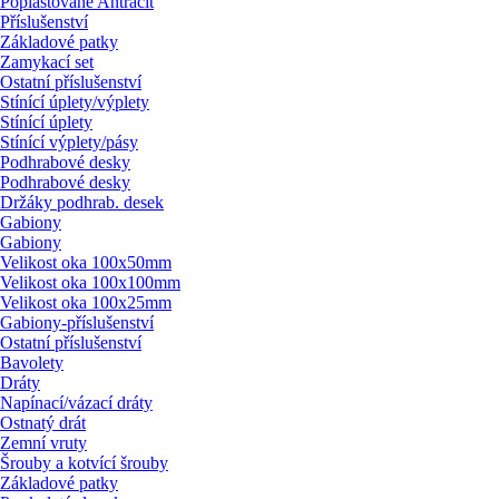
Poplastované Antracit
Příslušenství
Základové patky
Zamykací set
Ostatní příslušenství
Stínící úplety/
výplety
Stínící úplety
Stínící výplety/
pásy
Podhrabové desky
Podhrabové desky
Držáky podhrab. desek
Gabiony
Gabiony
Velikost oka 100x50mm
Velikost oka 100x100mm
Velikost oka 100x25mm
Gabiony-příslušenství
Ostatní příslušenství
Bavolety
Dráty
Napínací/
vázací dráty
Ostnatý drát
Zemní vruty
Šrouby a kotvící šrouby
Základové patky