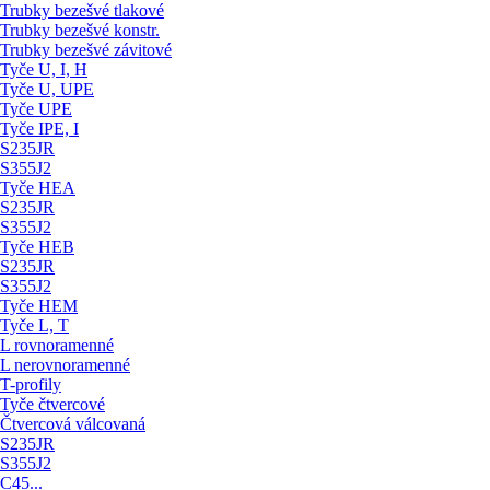
Trubky bezešvé tlakové
Trubky bezešvé konstr.
Trubky bezešvé závitové
Tyče U, I, H
Tyče U, UPE
Tyče UPE
Tyče IPE, I
S235JR
S355J2
Tyče HEA
S235JR
S355J2
Tyče HEB
S235JR
S355J2
Tyče HEM
Tyče L, T
L rovnoramenné
L nerovnoramenné
T-profily
Tyče čtvercové
Čtvercová válcovaná
S235JR
S355J2
C45...