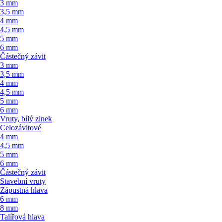
3 mm
3,5 mm
4 mm
4,5 mm
5 mm
6 mm
Částečný závit
3 mm
3,5 mm
4 mm
4,5 mm
5 mm
6 mm
Vruty, bílý zinek
Celozávitové
4 mm
4,5 mm
5 mm
6 mm
Částečný závit
Stavební vruty
Zápustná hlava
6 mm
8 mm
Talířová hlava