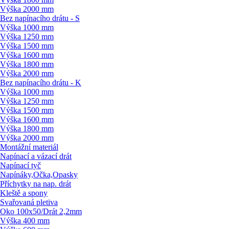
Výška 2000 mm
Bez napínacího drátu - S
Výška 1000 mm
Výška 1250 mm
Výška 1500 mm
Výška 1600 mm
Výška 1800 mm
Výška 2000 mm
Bez napínacího drátu - K
Výška 1000 mm
Výška 1250 mm
Výška 1500 mm
Výška 1600 mm
Výška 1800 mm
Výška 2000 mm
Montážní materiál
Napínací a vázací drát
Napínací tyč
Napínáky,Očka,Opasky
Příchytky na nap. drát
Kleště a spony
Svařovaná pletiva
Oko 100x50/
Drát 2,2mm
Výška 400 mm