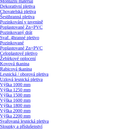
Montážní materiál
Dekorativní pletiva
Chovatelská pletiva
Šestihranná pletiva
Pozinkování v tavenině
Poplastované Zn+PVC
Pozinkovaný drát
Svař. 4hranné pletivo
Pozinkované
Poplastované Zn+PVC
Celoplastové pletivo
Žebírkové oplocení
Kovová tkanina
Rabicová tkanina
Lesnická / oborová pletiva
Uzlová lesnická pletiva
Výška 1000 mm
Výška 1250 mm
Výška 1500 mm
Výška 1600 mm
Výška 1800 mm
Výška 2000 mm
Výška 2200 mm
Svařovaná lesnická pletiva
Sloupky a příslušenství