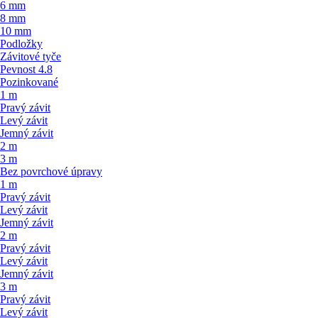
6 mm
8 mm
10 mm
Podložky
Závitové tyče
Pevnost 4.8
Pozinkované
1 m
Pravý závit
Levý závit
Jemný závit
2 m
3 m
Bez povrchové úpravy
1 m
Pravý závit
Levý závit
Jemný závit
2 m
Pravý závit
Levý závit
Jemný závit
3 m
Pravý závit
Levý závit