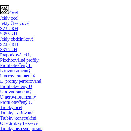
Ocel
Jekly ocel
Jekly čtvercové
S235JRH
S355J2H
Jekly obdélníkové
S235JRH
S355J2H
Praporkové jekly
Plochooválné profily
Profil otevřený L
L rovnoramenný
L nerovnoramenný
L -profily perforované
Profil otevřený U
U rovnoramenný
U nerovnoramenný
Profil otevřený C
Trubky ocel
Trubky svařované
Trubky konstrukční
Ocel.trubky bezešvé
Trubky bezešvé přesné