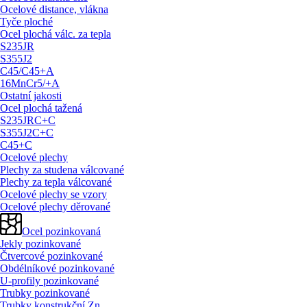
Ocelové distance, vlákna
Tyče ploché
Ocel plochá válc. za tepla
S235JR
S355J2
C45/
C45+A
16MnCr5/
+A
Ostatní jakosti
Ocel plochá tažená
S235JRC+C
S355J2C+C
C45+C
Ocelové plechy
Plechy za studena válcované
Plechy za tepla válcované
Ocelové plechy se vzory
Ocelové plechy děrované
Ocel pozinkovaná
Jekly pozinkované
Čtvercové pozinkované
Obdélníkové pozinkované
U-profily pozinkované
Trubky pozinkované
Trubky konstrukční Zn