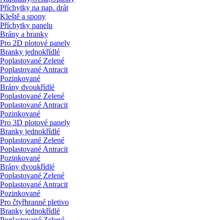
Příchytky na nap. drát
Kleště a spony
Příchytky panelu
Brány a branky
Pro 2D plotové panely
Branky jednokřídlé
Poplastované Zelené
Poplastované Antracit
Pozinkované
Brány dvoukřídlé
Poplastované Zelené
Poplastované Antracit
Pozinkované
Pro 3D plotové panely
Branky jednokřídlé
Poplastované Zelené
Poplastované Antracit
Pozinkované
Brány dvoukřídlé
Poplastované Zelené
Poplastované Antracit
Pozinkované
Pro čtyřhranné pletivo
Branky jednokřídlé
Poplastované Zelené