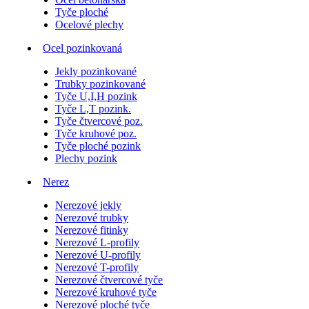
Tyče ploché
Ocelové plechy
Ocel pozinkovaná
Jekly pozinkované
Trubky pozinkované
Tyče U,I,H pozink
Tyče L,T pozink.
Tyče čtvercové poz.
Tyče kruhové poz.
Tyče ploché pozink
Plechy pozink
Nerez
Nerezové jekly
Nerezové trubky
Nerezové fitinky
Nerezové L-profily
Nerezové U-profily
Nerezové T-profily
Nerezové čtvercové tyče
Nerezové kruhové tyče
Nerezové ploché tyče