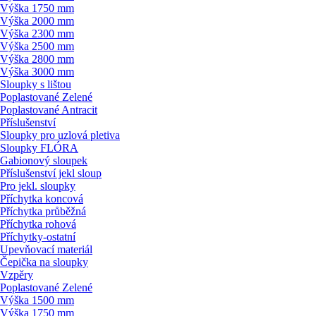
Výška 1750 mm
Výška 2000 mm
Výška 2300 mm
Výška 2500 mm
Výška 2800 mm
Výška 3000 mm
Sloupky s lištou
Poplastované Zelené
Poplastované Antracit
Příslušenství
Sloupky pro uzlová pletiva
Sloupky FLÓRA
Gabionový sloupek
Příslušenství jekl sloup
Pro jekl. sloupky
Příchytka koncová
Příchytka průběžná
Příchytka rohová
Příchytky-ostatní
Upevňovací materiál
Čepička na sloupky
Vzpěry
Poplastované Zelené
Výška 1500 mm
Výška 1750 mm