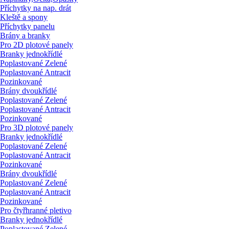
Příchytky na nap. drát
Kleště a spony
Příchytky panelu
Brány a branky
Pro 2D plotové panely
Branky jednokřídlé
Poplastované Zelené
Poplastované Antracit
Pozinkované
Brány dvoukřídlé
Poplastované Zelené
Poplastované Antracit
Pozinkované
Pro 3D plotové panely
Branky jednokřídlé
Poplastované Zelené
Poplastované Antracit
Pozinkované
Brány dvoukřídlé
Poplastované Zelené
Poplastované Antracit
Pozinkované
Pro čtyřhranné pletivo
Branky jednokřídlé
Poplastované Zelené