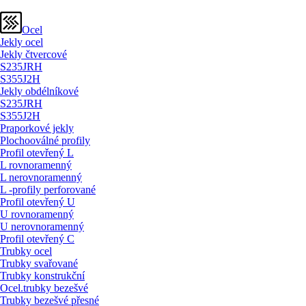
Ocel
Jekly ocel
Jekly čtvercové
S235JRH
S355J2H
Jekly obdélníkové
S235JRH
S355J2H
Praporkové jekly
Plochooválné profily
Profil otevřený L
L rovnoramenný
L nerovnoramenný
L -profily perforované
Profil otevřený U
U rovnoramenný
U nerovnoramenný
Profil otevřený C
Trubky ocel
Trubky svařované
Trubky konstrukční
Ocel.trubky bezešvé
Trubky bezešvé přesné