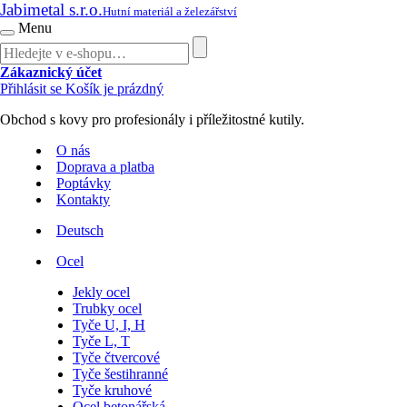
Jabimetal s.r.o.
Hutní materiál a železářství
Menu
Zákaznický účet
Přihlásit se
Košík je prázdný
Obchod s kovy pro profesionály i příležitostné kutily.
O nás
Doprava a platba
Poptávky
Kontakty
Deutsch
Ocel
Jekly ocel
Trubky ocel
Tyče U, I, H
Tyče L, T
Tyče čtvercové
Tyče šestihranné
Tyče kruhové
Ocel betonářská