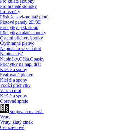
Pro kulaté sloupky
Pro hranaté sloupky
Pro vzpěry
Příslušenství-montáž plotů
Plotové panely 2D/
3D
Příchytky-jekl. sloup
Příchytky-kulaté sloupky
Ostatní příchyty/
spojky
Čtyřhranné pletivo
Napínací a vázací drát
Napínací tyč
Napínáky,Očka,Opasky
Příchytky na nap. drát
Kleště a spony
Svařované pletivo
Kleště a spony
Vodící příchytky
Vázací drát
Kleště a spony
Opravné spreje
Spojovací materiál
Vruty
Vruty, žlutý zinek
Celozávitové