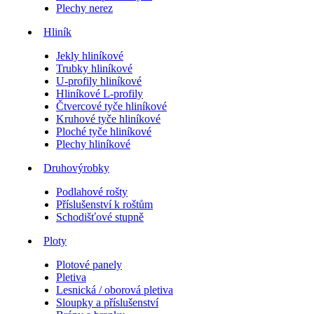
Plechy nerez
Hliník
Jekly hliníkové
Trubky hliníkové
U-profily hliníkové
Hliníkové L-profily
Čtvercové tyče hliníkové
Kruhové tyče hliníkové
Ploché tyče hliníkové
Plechy hliníkové
Druhovýrobky
Podlahové rošty
Příslušenství k roštům
Schodišťové stupně
Ploty
Plotové panely
Pletiva
Lesnická / oborová pletiva
Sloupky a příslušenství