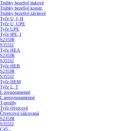
Trubky bezešvé tlakové
Trubky bezešvé konstr.
Trubky bezešvé závitové
Tyče U, I, H
Tyče U, UPE
Tyče UPE
Tyče IPE, I
S235JR
S355J2
Tyče HEA
S235JR
S355J2
Tyče HEB
S235JR
S355J2
Tyče HEM
Tyče L, T
L rovnoramenné
L nerovnoramenné
T-profily
Tyče čtvercové
Čtvercová válcovaná
S235JR
S355J2
C45...