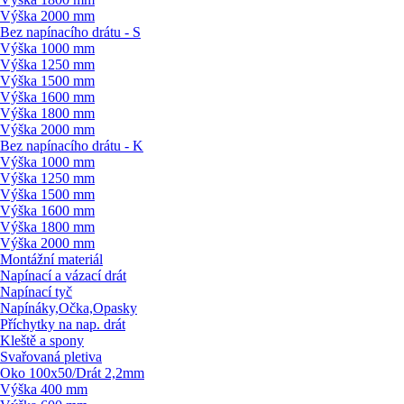
Výška 2000 mm
Bez napínacího drátu - S
Výška 1000 mm
Výška 1250 mm
Výška 1500 mm
Výška 1600 mm
Výška 1800 mm
Výška 2000 mm
Bez napínacího drátu - K
Výška 1000 mm
Výška 1250 mm
Výška 1500 mm
Výška 1600 mm
Výška 1800 mm
Výška 2000 mm
Montážní materiál
Napínací a vázací drát
Napínací tyč
Napínáky,Očka,Opasky
Příchytky na nap. drát
Kleště a spony
Svařovaná pletiva
Oko 100x50/
Drát 2,2mm
Výška 400 mm