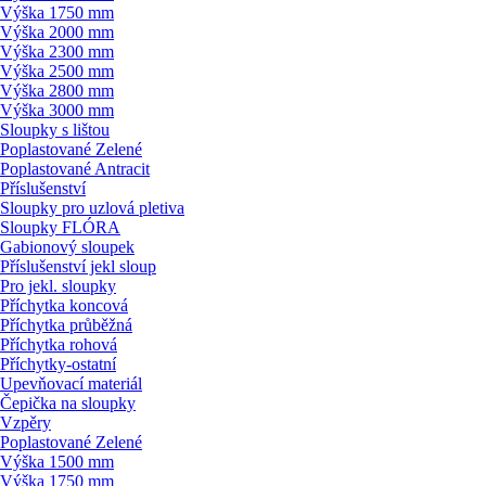
Výška 1750 mm
Výška 2000 mm
Výška 2300 mm
Výška 2500 mm
Výška 2800 mm
Výška 3000 mm
Sloupky s lištou
Poplastované Zelené
Poplastované Antracit
Příslušenství
Sloupky pro uzlová pletiva
Sloupky FLÓRA
Gabionový sloupek
Příslušenství jekl sloup
Pro jekl. sloupky
Příchytka koncová
Příchytka průběžná
Příchytka rohová
Příchytky-ostatní
Upevňovací materiál
Čepička na sloupky
Vzpěry
Poplastované Zelené
Výška 1500 mm
Výška 1750 mm