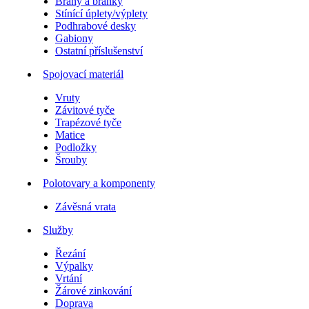
Brány a branky
Stínící úplety/výplety
Podhrabové desky
Gabiony
Ostatní příslušenství
Spojovací materiál
Vruty
Závitové tyče
Trapézové tyče
Matice
Podložky
Šrouby
Polotovary a komponenty
Závěsná vrata
Služby
Řezání
Výpalky
Vrtání
Žárové zinkování
Doprava