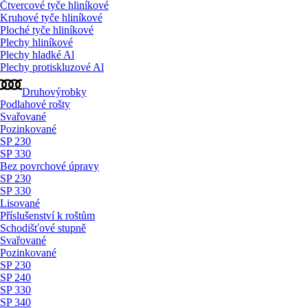
Čtvercové tyče hliníkové
Kruhové tyče hliníkové
Ploché tyče hliníkové
Plechy hliníkové
Plechy hladké Al
Plechy protiskluzové Al
Druhovýrobky
Podlahové rošty
Svařované
Pozinkované
SP 230
SP 330
Bez povrchové úpravy
SP 230
SP 330
Lisované
Příslušenství k roštům
Schodišťové stupně
Svařované
Pozinkované
SP 230
SP 240
SP 330
SP 340