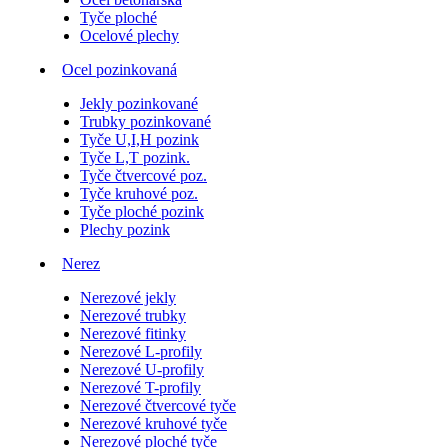
Tyče ploché
Ocelové plechy
Ocel pozinkovaná
Jekly pozinkované
Trubky pozinkované
Tyče U,I,H pozink
Tyče L,T pozink.
Tyče čtvercové poz.
Tyče kruhové poz.
Tyče ploché pozink
Plechy pozink
Nerez
Nerezové jekly
Nerezové trubky
Nerezové fitinky
Nerezové L-profily
Nerezové U-profily
Nerezové T-profily
Nerezové čtvercové tyče
Nerezové kruhové tyče
Nerezové ploché tyče