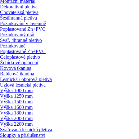
Montážní materiál
Dekorativní pletiva
Chovatelská pletiva
Šestihranná pletiva
Pozinkování v tavenině
Poplastované Zn+PVC
Pozinkovaný drát
Svař. 4hranné pletivo
Pozinkované
Poplastované Zn+PVC
Celoplastové pletivo
Žebírkové oplocení
Kovová tkanina
Rabicová tkanina
Lesnická / oborová pletiva
Uzlová lesnická pletiva
Výška 1000 mm
Výška 1250 mm
Výška 1500 mm
Výška 1600 mm
Výška 1800 mm
Výška 2000 mm
Výška 2200 mm
Svařovaná lesnická pletiva
Sloupky a příslušenství