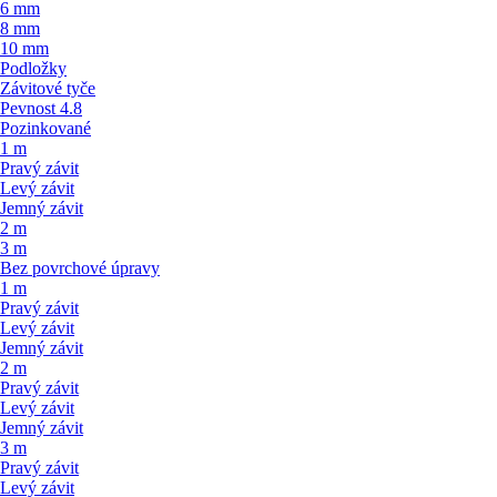
6 mm
8 mm
10 mm
Podložky
Závitové tyče
Pevnost 4.8
Pozinkované
1 m
Pravý závit
Levý závit
Jemný závit
2 m
3 m
Bez povrchové úpravy
1 m
Pravý závit
Levý závit
Jemný závit
2 m
Pravý závit
Levý závit
Jemný závit
3 m
Pravý závit
Levý závit