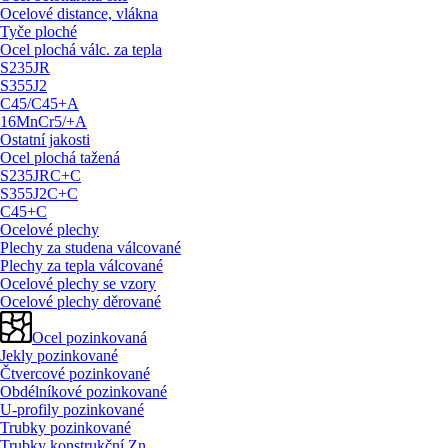
Ocelové distance, vlákna
Tyče ploché
Ocel plochá válc. za tepla
S235JR
S355J2
C45/
C45+A
16MnCr5/
+A
Ostatní jakosti
Ocel plochá tažená
S235JRC+C
S355J2C+C
C45+C
Ocelové plechy
Plechy za studena válcované
Plechy za tepla válcované
Ocelové plechy se vzory
Ocelové plechy děrované
Ocel pozinkovaná
Jekly pozinkované
Čtvercové pozinkované
Obdélníkové pozinkované
U-profily pozinkované
Trubky pozinkované
Trubky konstrukční Zn