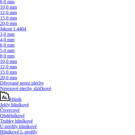
6,0 mm
10,0 mm
12,0 mm
15,0 mm
20,0 mm
Jakost 1.4404
3,0 mm
4,0 mm
6,0 mm
5,0 mm
8,0 mm
10,0 mm
12,0 mm
15,0 mm
20,0 mm
Děrované nerez plechy
Nerezové plechy slzičkové
Hliník
Jekly hliníkové
Čtvercové
Obdélníkové
Trubky hliníkové
U-profily hliníkové
Hliníkové L-profily