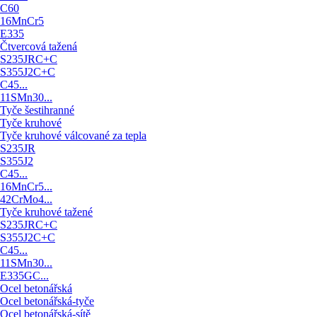
C60
16MnCr5
E335
Čtvercová tažená
S235JRC+C
S355J2C+C
C45...
11SMn30...
Tyče šestihranné
Tyče kruhové
Tyče kruhové válcované za tepla
S235JR
S355J2
C45...
16MnCr5...
42CrMo4...
Tyče kruhové tažené
S235JRC+C
S355J2C+C
C45...
11SMn30...
E335GC...
Ocel betonářská
Ocel betonářská-tyče
Ocel betonářská-sítě