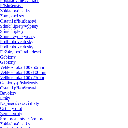
Poplastované Antracit
Příslušenství
Základové patky
Zamykací set
Ostatní příslušenství
Stínící úplety/
výplety
Stínící úplety
Stínící výplety/
pásy
Podhrabové desky
Podhrabové desky
Držáky podhrab. desek
Gabiony
Gabiony
Velikost oka 100x50mm
Velikost oka 100x100mm
Velikost oka 100x25mm
Gabiony-příslušenství
Ostatní příslušenství
Bavolety
Dráty
Napínací/
vázací dráty
Ostnatý drát
Zemní vruty
Šrouby a kotvící šrouby
Základové patky