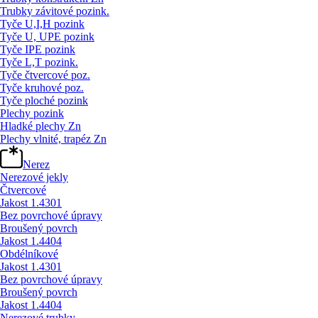
Trubky závitové pozink.
Tyče U,I,H pozink
Tyče U, UPE pozink
Tyče IPE pozink
Tyče L,T pozink.
Tyče čtvercové poz.
Tyče kruhové poz.
Tyče ploché pozink
Plechy pozink
Hladké plechy Zn
Plechy vlnité, trapéz Zn
Nerez
Nerezové jekly
Čtvercové
Jakost 1.4301
Bez povrchové úpravy
Broušený povrch
Jakost 1.4404
Obdélníkové
Jakost 1.4301
Bez povrchové úpravy
Broušený povrch
Jakost 1.4404
Nerezové trubky