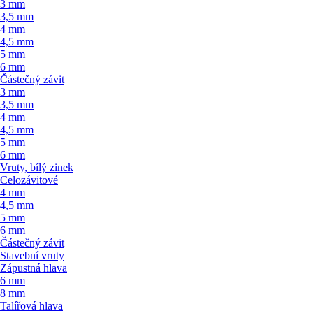
3 mm
3,5 mm
4 mm
4,5 mm
5 mm
6 mm
Částečný závit
3 mm
3,5 mm
4 mm
4,5 mm
5 mm
6 mm
Vruty, bílý zinek
Celozávitové
4 mm
4,5 mm
5 mm
6 mm
Částečný závit
Stavební vruty
Zápustná hlava
6 mm
8 mm
Talířová hlava