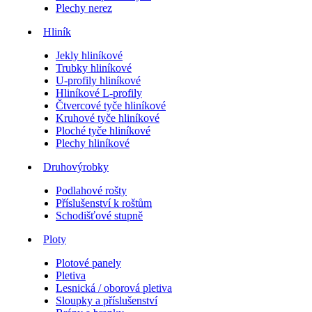
Plechy nerez
Hliník
Jekly hliníkové
Trubky hliníkové
U-profily hliníkové
Hliníkové L-profily
Čtvercové tyče hliníkové
Kruhové tyče hliníkové
Ploché tyče hliníkové
Plechy hliníkové
Druhovýrobky
Podlahové rošty
Příslušenství k roštům
Schodišťové stupně
Ploty
Plotové panely
Pletiva
Lesnická / oborová pletiva
Sloupky a příslušenství