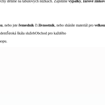
echy dělíme na tabulových nůžkách. Zajistíme
výpalky
,
žárové zinkov
nu
, nebo jste
řemeslník
či
živnostník
, nebo sháníte materiál pro
velkou
ladem
Široká škála služeb
Obchod pro každého
hopu.