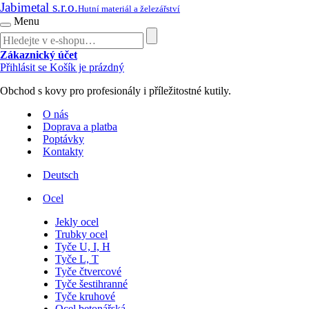
Jabimetal s.r.o.
Hutní materiál a železářství
Menu
Zákaznický účet
Přihlásit se
Košík je prázdný
Obchod s kovy pro profesionály i příležitostné kutily.
O nás
Doprava a platba
Poptávky
Kontakty
Deutsch
Ocel
Jekly ocel
Trubky ocel
Tyče U, I, H
Tyče L, T
Tyče čtvercové
Tyče šestihranné
Tyče kruhové
Ocel betonářská