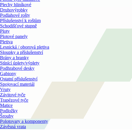
Plechy hliníkové
Druhovýrobky
Podlahové rošty
Příslušenství k roštům
Schodišťové stupně
Ploty
Plotové panely
Pletiva
Lesnická / oborová pletiva
Sloupky a příslušenství
Brány a branky
Stínící úplety/výplety
Podhrabové desky
Gabiony
Ostatní příslušenství
Spojovací materiál
Vruty
Závitové tyče
Trapézové tyče
Matice
Podložky
Šrouby
Polotovary a komponenty
Závěsná vrata