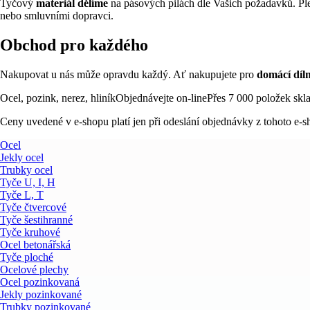
Tyčový
materiál dělíme
na pásových pilách dle Vašich požadavků. Pl
nebo smluvními dopravci.
Obchod pro každého
Nakupovat u nás může opravdu každý. Ať nakupujete pro
domácí díl
Ocel, pozink, nerez, hliník
Objednávejte on-line
Přes 7 000 položek sk
Ceny uvedené v e-shopu platí jen při odeslání objednávky z tohoto e-s
Ocel
Jekly ocel
Trubky ocel
Tyče U, I, H
Tyče L, T
Tyče čtvercové
Tyče šestihranné
Tyče kruhové
Ocel betonářská
Tyče ploché
Ocelové plechy
Ocel pozinkovaná
Jekly pozinkované
Trubky pozinkované