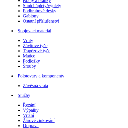
Brány a branky
Stínící úplety/výplety
Podhrabové desky
Gabiony
Ostatní příslušenství
Spojovací materiál
Vruty
Závitové tyče
Trapézové tyče
Matice
Podložky
Šrouby
Polotovary a komponenty
Závěsná vrata
Služby
Řezání
Výpalky
Vrtání
Žárové zinkování
Doprava