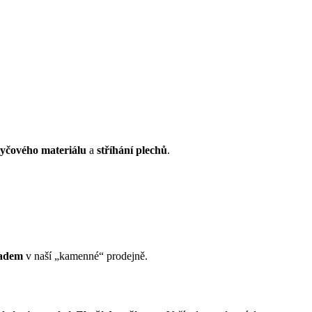
tyčového materiálu
a
stříhání plechů
.
ladem
v naší „kamenné“ prodejně.