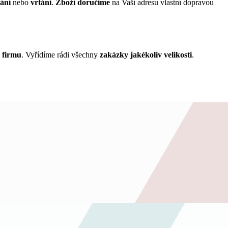
ání
nebo
vrtání
.
Zboží doručíme
na Vaší adresu vlastní dopravou
 firmu
. Vyřídíme rádi všechny
zakázky jakékoliv velikosti
.