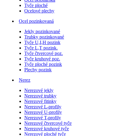
Tyče ploché
Ocelové plechy
Ocel pozinkovaná
Jekly pozinkované
Trubky pozinkované
Tyče U,I,H pozink
Tyče L,T pozink.
Tyče čtvercové poz.
Tyče kruhové poz.
Tyče ploché pozink
Plechy pozink
Nerez
Nerezové jekly
Nerezové trubky
Nerezové fitinky
Nerezové L-profily
Nerezové U-profily
Nerezové T-profily
Nerezové čtvercové tyče
Nerezové kruhové tyče
Nerezové ploché tyče