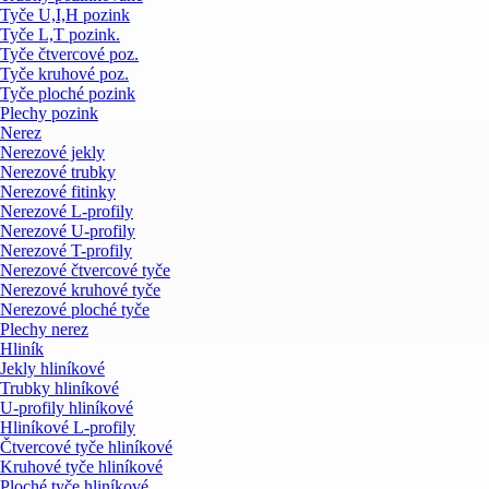
Tyče U,I,H pozink
Tyče L,T pozink.
Tyče čtvercové poz.
Tyče kruhové poz.
Tyče ploché pozink
Plechy pozink
Nerez
Nerezové jekly
Nerezové trubky
Nerezové fitinky
Nerezové L-profily
Nerezové U-profily
Nerezové T-profily
Nerezové čtvercové tyče
Nerezové kruhové tyče
Nerezové ploché tyče
Plechy nerez
Hliník
Jekly hliníkové
Trubky hliníkové
U-profily hliníkové
Hliníkové L-profily
Čtvercové tyče hliníkové
Kruhové tyče hliníkové
Ploché tyče hliníkové