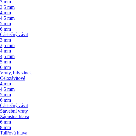
3 mm
3,5 mm
4 mm
4,5 mm
5 mm
6 mm
Částečný závit
3 mm
3,5 mm
4 mm
4,5 mm
5 mm
6 mm
Vruty, bílý zinek
Celozávitové
4 mm
4,5 mm
5 mm
6 mm
Částečný závit
Stavební vruty
Zápustná hlava
6 mm
8 mm
Talířová hlava