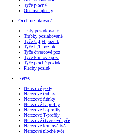
Tyče ploché
Ocelové plechy
Ocel pozinkovaná
Jekly pozinkované
Trubky pozinkované
Tyče U,I,H pozink
Tyče L,T pozink.
Tyče čtvercové poz.
Tyče kruhové poz.
Tyče ploché pozink
Plechy pozink
Nerez
Nerezové jekly
Nerezové trubky
Nerezové fitinky
Nerezové L-profily
Nerezové U-profily
Nerezové T-profily
Nerezové čtvercové tyče
Nerezové kruhové tyče
Nerezové ploché tyče