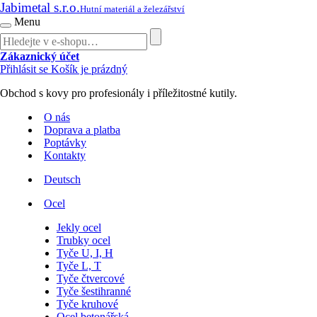
Jabimetal s.r.o.
Hutní materiál a železářství
Menu
Zákaznický účet
Přihlásit se
Košík je prázdný
Obchod s kovy pro profesionály i příležitostné kutily.
O nás
Doprava a platba
Poptávky
Kontakty
Deutsch
Ocel
Jekly ocel
Trubky ocel
Tyče U, I, H
Tyče L, T
Tyče čtvercové
Tyče šestihranné
Tyče kruhové
Ocel betonářská