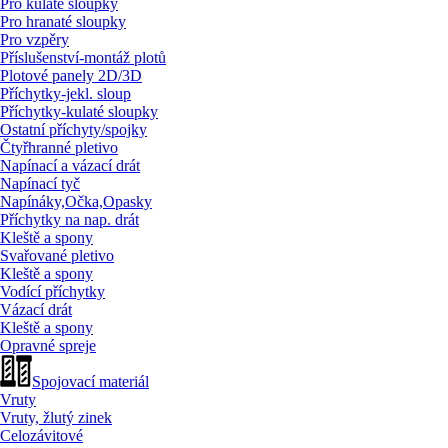
Pro kulaté sloupky
Pro hranaté sloupky
Pro vzpěry
Příslušenství-montáž plotů
Plotové panely 2D/
3D
Příchytky-jekl. sloup
Příchytky-kulaté sloupky
Ostatní příchyty/
spojky
Čtyřhranné pletivo
Napínací a vázací drát
Napínací tyč
Napínáky,Očka,Opasky
Příchytky na nap. drát
Kleště a spony
Svařované pletivo
Kleště a spony
Vodící příchytky
Vázací drát
Kleště a spony
Opravné spreje
Spojovací materiál
Vruty
Vruty, žlutý zinek
Celozávitové