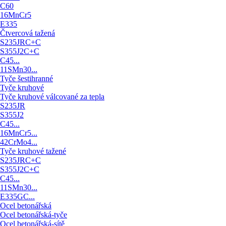
C60
16MnCr5
E335
Čtvercová tažená
S235JRC+C
S355J2C+C
C45...
11SMn30...
Tyče šestihranné
Tyče kruhové
Tyče kruhové válcované za tepla
S235JR
S355J2
C45...
16MnCr5...
42CrMo4...
Tyče kruhové tažené
S235JRC+C
S355J2C+C
C45...
11SMn30...
E335GC...
Ocel betonářská
Ocel betonářská-tyče
Ocel betonářská-sítě