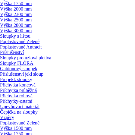
Výška 1750 mm
Výška 2000 mm
Výška 2300 mm
Výška 2500 mm
Výška 2800 mm
Výška 3000 mm
Sloupky s lištou
Poplastované Zelené
Poplastované Antracit
Příslušenství
Sloupky pro uzlová pletiva
Sloupky FLÓRA
Gabionový sloupek
Příslušenství jekl sloup
Pro jekl. sloupky
Příchytka koncová
Příchytka průběžná
Příchytka rohová
Příchytky-ostatní
Upevňovací materiál
Čepička na sloupky
Vzpěry
Poplastované Zelené
Výška 1500 mm
Výška 1750 mm