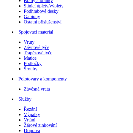
Brány a branky
Stínící úplety/výplety
Podhrabové desky
Gabiony
Ostatní příslušenství
Spojovací materiál
Vruty
Závitové tyče
Trapézové tyče
Matice
Podložky
Šrouby
Polotovary a komponenty
Závěsná vrata
Služby
Řezání
Výpalky
Vrtání
Žárové zinkování
Doprava