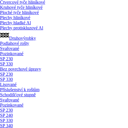
Čtvercové tyče hliníkové
Kruhové tyče hliníkové
Ploché tyče hliníkové
Plechy hliníkové
Plechy hladké Al
Plechy protiskluzové Al
Druhovýrobky
Podlahové rošty
Svařované
Pozinkované
SP 230
SP 330
Bez povrchové úpravy
SP 230
SP 330
Lisované
Příslušenství k roštům
Schodišťové stupně
Svařované
Pozinkované
SP 230
SP 240
SP 330
SP 340