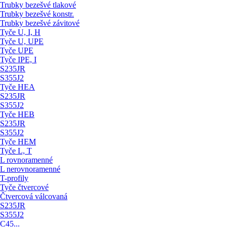
Trubky bezešvé tlakové
Trubky bezešvé konstr.
Trubky bezešvé závitové
Tyče U, I, H
Tyče U, UPE
Tyče UPE
Tyče IPE, I
S235JR
S355J2
Tyče HEA
S235JR
S355J2
Tyče HEB
S235JR
S355J2
Tyče HEM
Tyče L, T
L rovnoramenné
L nerovnoramenné
T-profily
Tyče čtvercové
Čtvercová válcovaná
S235JR
S355J2
C45...