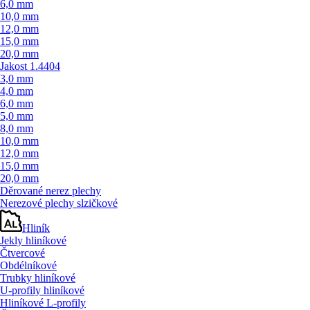
6,0 mm
10,0 mm
12,0 mm
15,0 mm
20,0 mm
Jakost 1.4404
3,0 mm
4,0 mm
6,0 mm
5,0 mm
8,0 mm
10,0 mm
12,0 mm
15,0 mm
20,0 mm
Děrované nerez plechy
Nerezové plechy slzičkové
Hliník
Jekly hliníkové
Čtvercové
Obdélníkové
Trubky hliníkové
U-profily hliníkové
Hliníkové L-profily