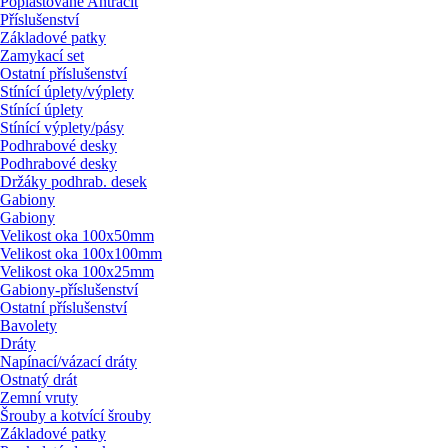
Poplastované Antracit
Příslušenství
Základové patky
Zamykací set
Ostatní příslušenství
Stínící úplety/
výplety
Stínící úplety
Stínící výplety/
pásy
Podhrabové desky
Podhrabové desky
Držáky podhrab. desek
Gabiony
Gabiony
Velikost oka 100x50mm
Velikost oka 100x100mm
Velikost oka 100x25mm
Gabiony-příslušenství
Ostatní příslušenství
Bavolety
Dráty
Napínací/
vázací dráty
Ostnatý drát
Zemní vruty
Šrouby a kotvící šrouby
Základové patky