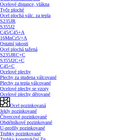
Ocelové distance, vlákna
Tyče ploché
Ocel plochá válc. za tepla
S235JR
S355J2
C45/
C45+A
16MnCr5/
+A
Ostatní jakosti
Ocel plochá tažená
S235JRC+C
S355J2C+C
C45+C
Ocelové plechy
Plechy za studena válcované
Plechy za tepla válcované
Ocelové plechy se vzory
Ocelové plechy děrované
Ocel pozinkovaná
Jekly pozinkované
Čtvercové pozinkované
Obdélníkové pozinkované
U-profily pozinkované
Trubky pozinkované
Trubky konstrukční Zn