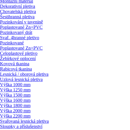
Montážní materiál
Dekorativní pletiva
Chovatelská pletiva
Šestihranná pletiva
Pozinkování v tavenině
Poplastované Zn+PVC
Pozinkovaný drát
Svař. 4hranné pletivo
Pozinkované
Poplastované Zn+PVC
Celoplastové pletivo
Žebírkové oplocení
Kovová tkanina
Rabicová tkanina
Lesnická / oborová pletiva
Uzlová lesnická pletiva
Výška 1000 mm
Výška 1250 mm
Výška 1500 mm
Výška 1600 mm
Výška 1800 mm
Výška 2000 mm
Výška 2200 mm
Svařovaná lesnická pletiva
Sloupky a příslušenství