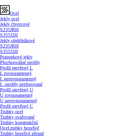
Ocel
Jekly ocel
Jekly čtvercové
S235JRH
S355J2H
Jekly obdélníkové
S235JRH
S355J2H
Praporkové jekly
Plochooválné profily
Profil otevřený L
L rovnoramenný
L nerovnoramenný
L -profily perforované
Profil otevřený U
U rovnoramenný
U nerovnoramenný
Profil otevřený C
Trubky ocel
Trubky svařované
Trubky konstrukční
Ocel.trubky bezešvé
Trubky bezešvé přesné