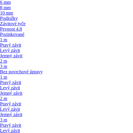
6 mm
8 mm
10 mm
Podložky
Závitové tyče
Pevnost 4.8
Pozinkované
1 m
Pravý závit
Levý závit
Jemný závit
2 m
3 m
Bez povrchové úpravy
1 m
Pravý závit
Levý závit
Jemný závit
2 m
Pravý závit
Levý závit
Jemný závit
3 m
Pravý závit
Levý závit