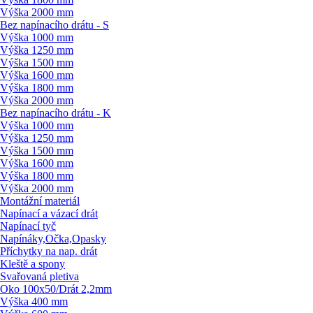
Výška 2000 mm
Bez napínacího drátu - S
Výška 1000 mm
Výška 1250 mm
Výška 1500 mm
Výška 1600 mm
Výška 1800 mm
Výška 2000 mm
Bez napínacího drátu - K
Výška 1000 mm
Výška 1250 mm
Výška 1500 mm
Výška 1600 mm
Výška 1800 mm
Výška 2000 mm
Montážní materiál
Napínací a vázací drát
Napínací tyč
Napínáky,Očka,Opasky
Příchytky na nap. drát
Kleště a spony
Svařovaná pletiva
Oko 100x50/
Drát 2,2mm
Výška 400 mm