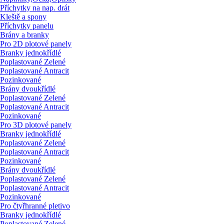
Příchytky na nap. drát
Kleště a spony
Příchytky panelu
Brány a branky
Pro 2D plotové panely
Branky jednokřídlé
Poplastované Zelené
Poplastované Antracit
Pozinkované
Brány dvoukřídlé
Poplastované Zelené
Poplastované Antracit
Pozinkované
Pro 3D plotové panely
Branky jednokřídlé
Poplastované Zelené
Poplastované Antracit
Pozinkované
Brány dvoukřídlé
Poplastované Zelené
Poplastované Antracit
Pozinkované
Pro čtyřhranné pletivo
Branky jednokřídlé
Poplastované Zelené