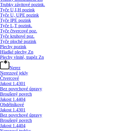
Trubky závitové pozink.
Tyče U,I,H pozink
Tyče U, UPE pozink
Tyče IPE pozink
Tyče L,T pozink.
Tyče čtvercové poz.
Tyče kruhové poz.
Tyče ploché pozink
Plechy pozink
Hladké plechy Zn
Plechy vlnité, trapéz Zn
Nerez
Nerezové jekly
Čtvercové
Jakost 1.4301
Bez povrchové úpravy
Broušený povrch
Jakost 1.4404
Obdélníkové
Jakost 1.4301
Bez povrchové úpravy
Broušený povrch
Jakost 1.4404
Nerezové trubky