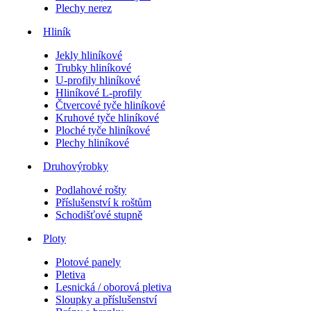
Plechy nerez
Hliník
Jekly hliníkové
Trubky hliníkové
U-profily hliníkové
Hliníkové L-profily
Čtvercové tyče hliníkové
Kruhové tyče hliníkové
Ploché tyče hliníkové
Plechy hliníkové
Druhovýrobky
Podlahové rošty
Příslušenství k roštům
Schodišťové stupně
Ploty
Plotové panely
Pletiva
Lesnická / oborová pletiva
Sloupky a příslušenství