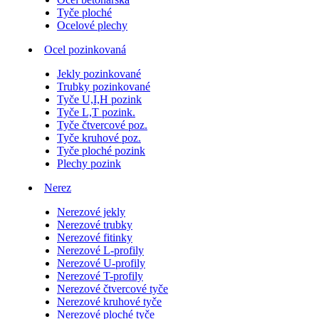
Tyče ploché
Ocelové plechy
Ocel pozinkovaná
Jekly pozinkované
Trubky pozinkované
Tyče U,I,H pozink
Tyče L,T pozink.
Tyče čtvercové poz.
Tyče kruhové poz.
Tyče ploché pozink
Plechy pozink
Nerez
Nerezové jekly
Nerezové trubky
Nerezové fitinky
Nerezové L-profily
Nerezové U-profily
Nerezové T-profily
Nerezové čtvercové tyče
Nerezové kruhové tyče
Nerezové ploché tyče