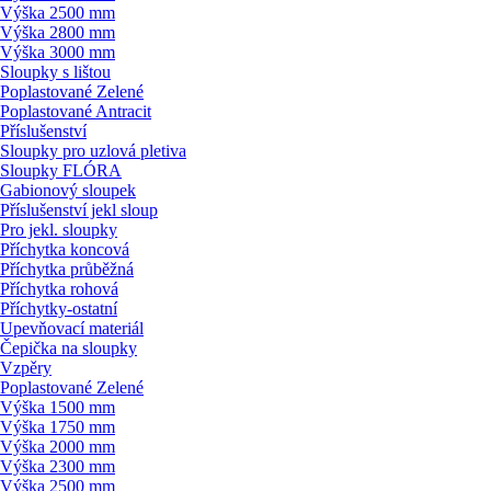
Výška 2500 mm
Výška 2800 mm
Výška 3000 mm
Sloupky s lištou
Poplastované Zelené
Poplastované Antracit
Příslušenství
Sloupky pro uzlová pletiva
Sloupky FLÓRA
Gabionový sloupek
Příslušenství jekl sloup
Pro jekl. sloupky
Příchytka koncová
Příchytka průběžná
Příchytka rohová
Příchytky-ostatní
Upevňovací materiál
Čepička na sloupky
Vzpěry
Poplastované Zelené
Výška 1500 mm
Výška 1750 mm
Výška 2000 mm
Výška 2300 mm
Výška 2500 mm