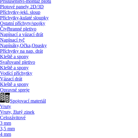
Příslušenství-montáž plotů
Plotové panely 2D/
3D
Příchytky-jekl. sloup
Příchytky-kulaté sloupky
Ostatní příchyty/
spojky
Čtyřhranné pletivo
Napínací a vázací drát
Napínací tyč
Napínáky,Očka,Opasky
Příchytky na nap. drát
Kleště a spony
Svařované pletivo
Kleště a spony
Vodící příchytky
Vázací drát
Kleště a spony
Opravné spreje
Spojovací materiál
Vruty
Vruty, žlutý zinek
Celozávitové
3 mm
3,5 mm
4 mm