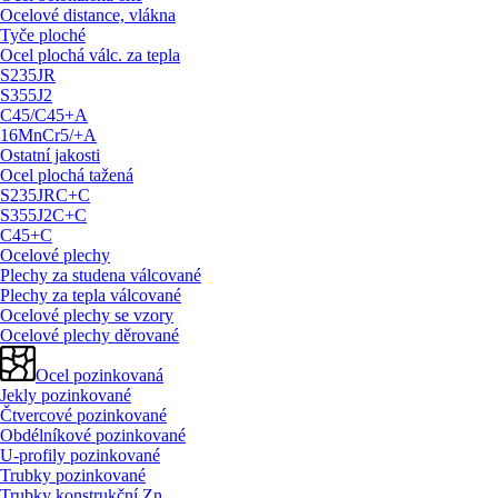
Ocelové distance, vlákna
Tyče ploché
Ocel plochá válc. za tepla
S235JR
S355J2
C45/
C45+A
16MnCr5/
+A
Ostatní jakosti
Ocel plochá tažená
S235JRC+C
S355J2C+C
C45+C
Ocelové plechy
Plechy za studena válcované
Plechy za tepla válcované
Ocelové plechy se vzory
Ocelové plechy děrované
Ocel pozinkovaná
Jekly pozinkované
Čtvercové pozinkované
Obdélníkové pozinkované
U-profily pozinkované
Trubky pozinkované
Trubky konstrukční Zn