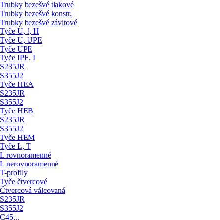
Trubky bezešvé tlakové
Trubky bezešvé konstr.
Trubky bezešvé závitové
Tyče U, I, H
Tyče U, UPE
Tyče UPE
Tyče IPE, I
S235JR
S355J2
Tyče HEA
S235JR
S355J2
Tyče HEB
S235JR
S355J2
Tyče HEM
Tyče L, T
L rovnoramenné
L nerovnoramenné
T-profily
Tyče čtvercové
Čtvercová válcovaná
S235JR
S355J2
C45...