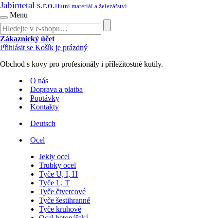
Jabimetal s.r.o.
Hutní materiál a železářství
Menu
Zákaznický účet
Přihlásit se
Košík je prázdný
Obchod s kovy pro profesionály i příležitostné kutily.
O nás
Doprava a platba
Poptávky
Kontakty
Deutsch
Ocel
Jekly ocel
Trubky ocel
Tyče U, I, H
Tyče L, T
Tyče čtvercové
Tyče šestihranné
Tyče kruhové
Ocel betonářská