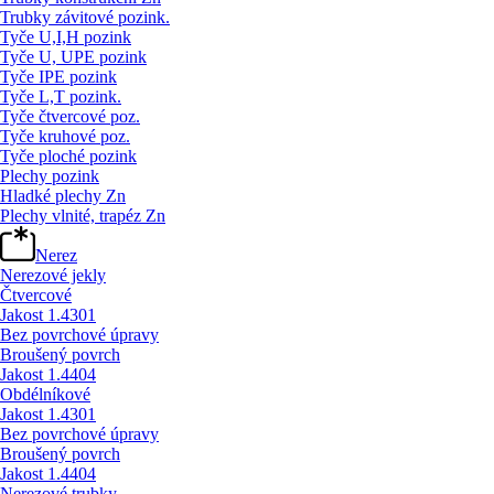
Trubky závitové pozink.
Tyče U,I,H pozink
Tyče U, UPE pozink
Tyče IPE pozink
Tyče L,T pozink.
Tyče čtvercové poz.
Tyče kruhové poz.
Tyče ploché pozink
Plechy pozink
Hladké plechy Zn
Plechy vlnité, trapéz Zn
Nerez
Nerezové jekly
Čtvercové
Jakost 1.4301
Bez povrchové úpravy
Broušený povrch
Jakost 1.4404
Obdélníkové
Jakost 1.4301
Bez povrchové úpravy
Broušený povrch
Jakost 1.4404
Nerezové trubky