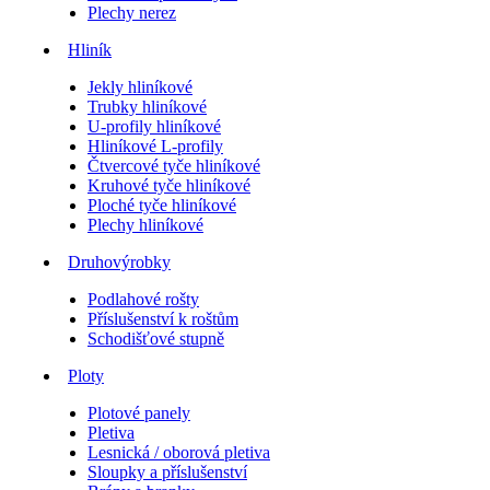
Plechy nerez
Hliník
Jekly hliníkové
Trubky hliníkové
U-profily hliníkové
Hliníkové L-profily
Čtvercové tyče hliníkové
Kruhové tyče hliníkové
Ploché tyče hliníkové
Plechy hliníkové
Druhovýrobky
Podlahové rošty
Příslušenství k roštům
Schodišťové stupně
Ploty
Plotové panely
Pletiva
Lesnická / oborová pletiva
Sloupky a příslušenství