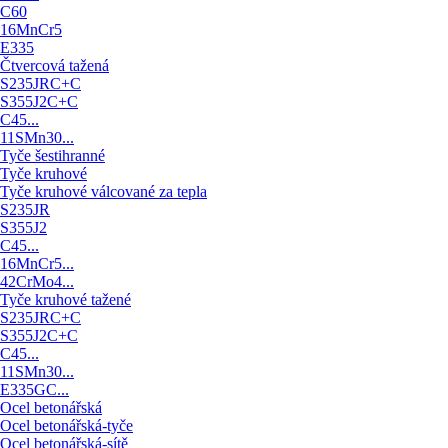
C60
16MnCr5
E335
Čtvercová tažená
S235JRC+C
S355J2C+C
C45...
11SMn30...
Tyče šestihranné
Tyče kruhové
Tyče kruhové válcované za tepla
S235JR
S355J2
C45...
16MnCr5...
42CrMo4...
Tyče kruhové tažené
S235JRC+C
S355J2C+C
C45...
11SMn30...
E335GC...
Ocel betonářská
Ocel betonářská-tyče
Ocel betonářská-sítě