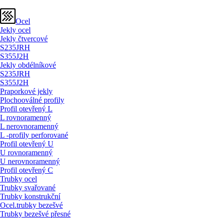
Ocel
Jekly ocel
Jekly čtvercové
S235JRH
S355J2H
Jekly obdélníkové
S235JRH
S355J2H
Praporkové jekly
Plochooválné profily
Profil otevřený L
L rovnoramenný
L nerovnoramenný
L -profily perforované
Profil otevřený U
U rovnoramenný
U nerovnoramenný
Profil otevřený C
Trubky ocel
Trubky svařované
Trubky konstrukční
Ocel.trubky bezešvé
Trubky bezešvé přesné