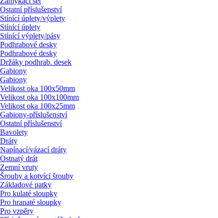
Zamykací set
Ostatní příslušenství
Stínící úplety/
výplety
Stínící úplety
Stínící výplety/
pásy
Podhrabové desky
Podhrabové desky
Držáky podhrab. desek
Gabiony
Gabiony
Velikost oka 100x50mm
Velikost oka 100x100mm
Velikost oka 100x25mm
Gabiony-příslušenství
Ostatní příslušenství
Bavolety
Dráty
Napínací/
vázací dráty
Ostnatý drát
Zemní vruty
Šrouby a kotvící šrouby
Základové patky
Pro kulaté sloupky
Pro hranaté sloupky
Pro vzpěry