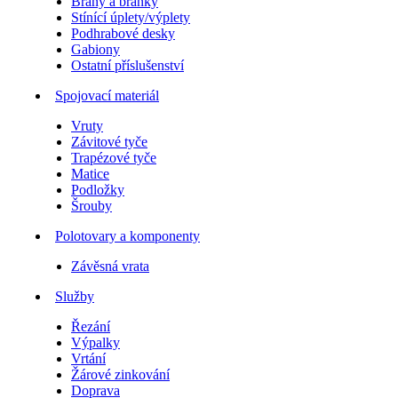
Brány a branky
Stínící úplety/výplety
Podhrabové desky
Gabiony
Ostatní příslušenství
Spojovací materiál
Vruty
Závitové tyče
Trapézové tyče
Matice
Podložky
Šrouby
Polotovary a komponenty
Závěsná vrata
Služby
Řezání
Výpalky
Vrtání
Žárové zinkování
Doprava