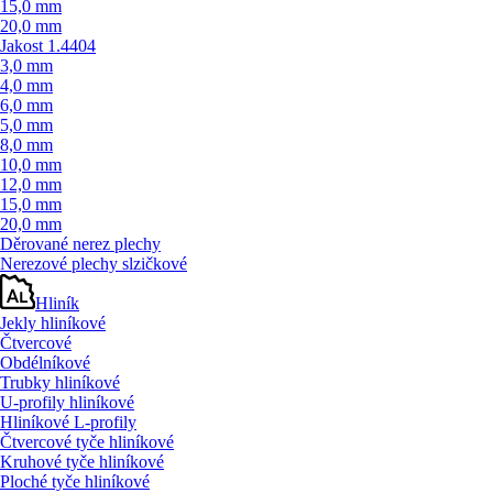
15,0 mm
20,0 mm
Jakost 1.4404
3,0 mm
4,0 mm
6,0 mm
5,0 mm
8,0 mm
10,0 mm
12,0 mm
15,0 mm
20,0 mm
Děrované nerez plechy
Nerezové plechy slzičkové
Hliník
Jekly hliníkové
Čtvercové
Obdélníkové
Trubky hliníkové
U-profily hliníkové
Hliníkové L-profily
Čtvercové tyče hliníkové
Kruhové tyče hliníkové
Ploché tyče hliníkové