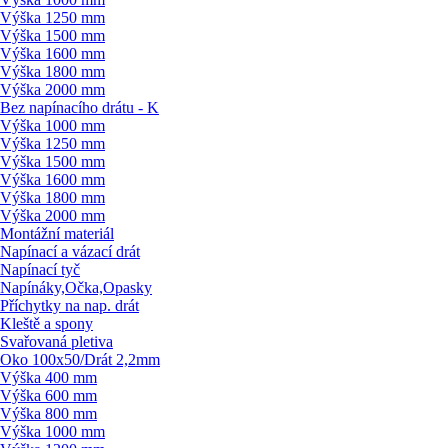
Výška 1250 mm
Výška 1500 mm
Výška 1600 mm
Výška 1800 mm
Výška 2000 mm
Bez napínacího drátu - K
Výška 1000 mm
Výška 1250 mm
Výška 1500 mm
Výška 1600 mm
Výška 1800 mm
Výška 2000 mm
Montážní materiál
Napínací a vázací drát
Napínací tyč
Napínáky,Očka,Opasky
Příchytky na nap. drát
Kleště a spony
Svařovaná pletiva
Oko 100x50/
Drát 2,2mm
Výška 400 mm
Výška 600 mm
Výška 800 mm
Výška 1000 mm