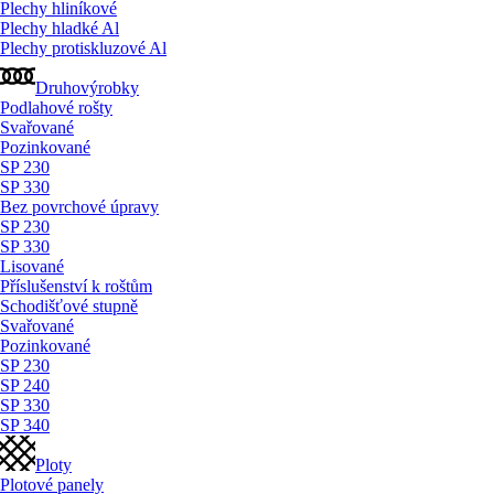
Plechy hliníkové
Plechy hladké Al
Plechy protiskluzové Al
Druhovýrobky
Podlahové rošty
Svařované
Pozinkované
SP 230
SP 330
Bez povrchové úpravy
SP 230
SP 330
Lisované
Příslušenství k roštům
Schodišťové stupně
Svařované
Pozinkované
SP 230
SP 240
SP 330
SP 340
Ploty
Plotové panely