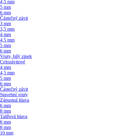
4,5 mm
5 mm
6 mm
Částečný závit
3 mm
3,5 mm
4 mm
4,5 mm
5 mm
6 mm
Vruty, bílý zinek
Celozávitové
4 mm
4,5 mm
5 mm
6 mm
Částečný závit
Stavební vruty
Zápustná hlava
6 mm
8 mm
Talířová hlava
6 mm
8 mm
10 mm