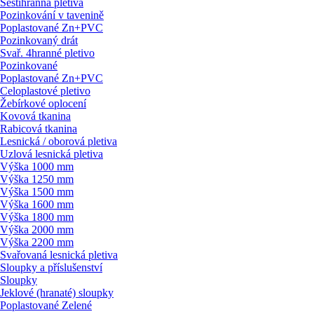
Šestihranná pletiva
Pozinkování v tavenině
Poplastované Zn+PVC
Pozinkovaný drát
Svař. 4hranné pletivo
Pozinkované
Poplastované Zn+PVC
Celoplastové pletivo
Žebírkové oplocení
Kovová tkanina
Rabicová tkanina
Lesnická / oborová pletiva
Uzlová lesnická pletiva
Výška 1000 mm
Výška 1250 mm
Výška 1500 mm
Výška 1600 mm
Výška 1800 mm
Výška 2000 mm
Výška 2200 mm
Svařovaná lesnická pletiva
Sloupky a příslušenství
Sloupky
Jeklové (hranaté) sloupky
Poplastované Zelené