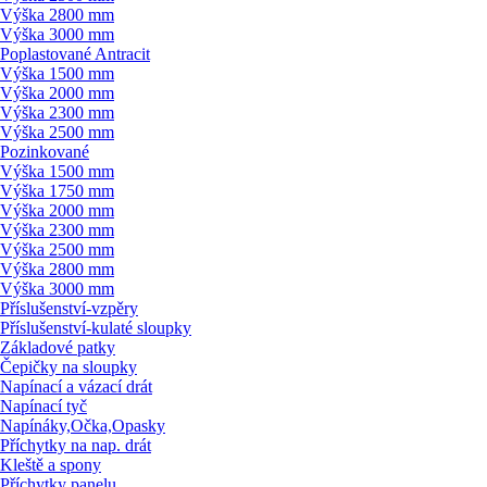
Výška 2800 mm
Výška 3000 mm
Poplastované Antracit
Výška 1500 mm
Výška 2000 mm
Výška 2300 mm
Výška 2500 mm
Pozinkované
Výška 1500 mm
Výška 1750 mm
Výška 2000 mm
Výška 2300 mm
Výška 2500 mm
Výška 2800 mm
Výška 3000 mm
Příslušenství-vzpěry
Příslušenství-kulaté sloupky
Základové patky
Čepičky na sloupky
Napínací a vázací drát
Napínací tyč
Napínáky,Očka,Opasky
Příchytky na nap. drát
Kleště a spony
Příchytky panelu