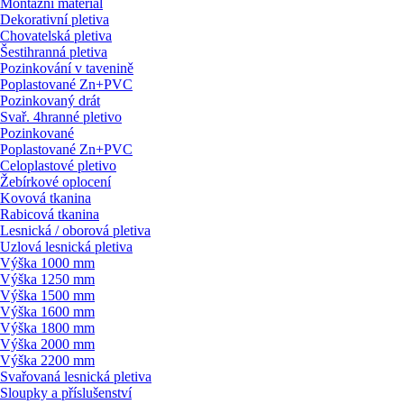
Montážní materiál
Dekorativní pletiva
Chovatelská pletiva
Šestihranná pletiva
Pozinkování v tavenině
Poplastované Zn+PVC
Pozinkovaný drát
Svař. 4hranné pletivo
Pozinkované
Poplastované Zn+PVC
Celoplastové pletivo
Žebírkové oplocení
Kovová tkanina
Rabicová tkanina
Lesnická / oborová pletiva
Uzlová lesnická pletiva
Výška 1000 mm
Výška 1250 mm
Výška 1500 mm
Výška 1600 mm
Výška 1800 mm
Výška 2000 mm
Výška 2200 mm
Svařovaná lesnická pletiva
Sloupky a příslušenství