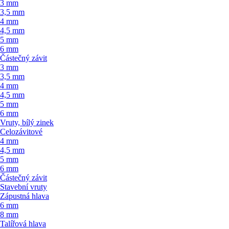
3 mm
3,5 mm
4 mm
4,5 mm
5 mm
6 mm
Částečný závit
3 mm
3,5 mm
4 mm
4,5 mm
5 mm
6 mm
Vruty, bílý zinek
Celozávitové
4 mm
4,5 mm
5 mm
6 mm
Částečný závit
Stavební vruty
Zápustná hlava
6 mm
8 mm
Talířová hlava