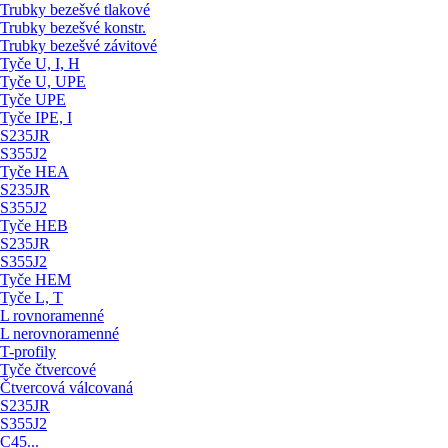
Trubky bezešvé tlakové
Trubky bezešvé konstr.
Trubky bezešvé závitové
Tyče U, I, H
Tyče U, UPE
Tyče UPE
Tyče IPE, I
S235JR
S355J2
Tyče HEA
S235JR
S355J2
Tyče HEB
S235JR
S355J2
Tyče HEM
Tyče L, T
L rovnoramenné
L nerovnoramenné
T-profily
Tyče čtvercové
Čtvercová válcovaná
S235JR
S355J2
C45...