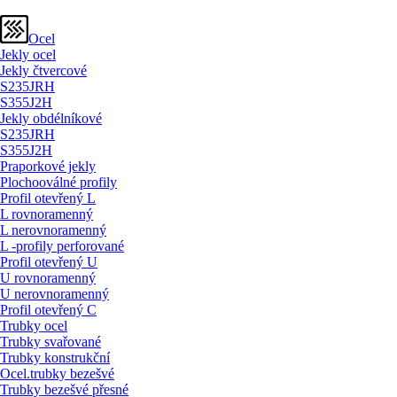
Ocel
Jekly ocel
Jekly čtvercové
S235JRH
S355J2H
Jekly obdélníkové
S235JRH
S355J2H
Praporkové jekly
Plochooválné profily
Profil otevřený L
L rovnoramenný
L nerovnoramenný
L -profily perforované
Profil otevřený U
U rovnoramenný
U nerovnoramenný
Profil otevřený C
Trubky ocel
Trubky svařované
Trubky konstrukční
Ocel.trubky bezešvé
Trubky bezešvé přesné