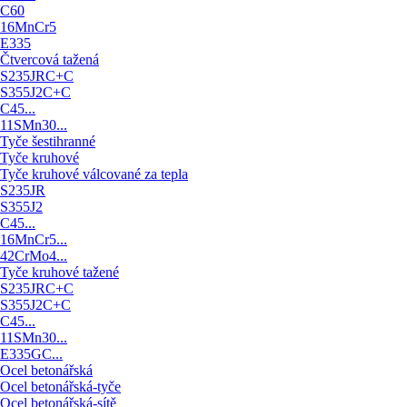
C60
16MnCr5
E335
Čtvercová tažená
S235JRC+C
S355J2C+C
C45...
11SMn30...
Tyče šestihranné
Tyče kruhové
Tyče kruhové válcované za tepla
S235JR
S355J2
C45...
16MnCr5...
42CrMo4...
Tyče kruhové tažené
S235JRC+C
S355J2C+C
C45...
11SMn30...
E335GC...
Ocel betonářská
Ocel betonářská-tyče
Ocel betonářská-sítě