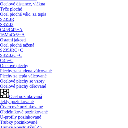
Ocelové distance, vlákna
Tyče ploché
Ocel plochá válc. za tepla
S235JR
S355J2
C45/
C45+A
16MnCr5/
+A
Ostatní jakosti
Ocel plochá tažená
S235JRC+C
S355J2C+C
C45+C
Ocelové plechy
Plechy za studena válcované
Plechy za tepla válcované
Ocelové plechy se vzory
Ocelové plechy děrované
Ocel pozinkovaná
Jekly pozinkované
Čtvercové pozinkované
Obdélníkové pozinkované
U-profily pozinkované
Trubky pozinkované
Trubky konstrukční Zn