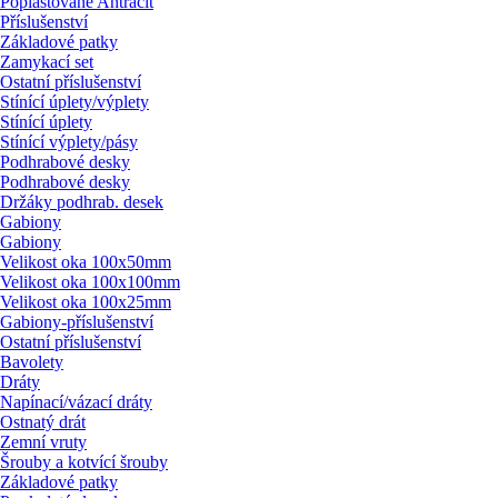
Poplastované Antracit
Příslušenství
Základové patky
Zamykací set
Ostatní příslušenství
Stínící úplety/
výplety
Stínící úplety
Stínící výplety/
pásy
Podhrabové desky
Podhrabové desky
Držáky podhrab. desek
Gabiony
Gabiony
Velikost oka 100x50mm
Velikost oka 100x100mm
Velikost oka 100x25mm
Gabiony-příslušenství
Ostatní příslušenství
Bavolety
Dráty
Napínací/
vázací dráty
Ostnatý drát
Zemní vruty
Šrouby a kotvící šrouby
Základové patky