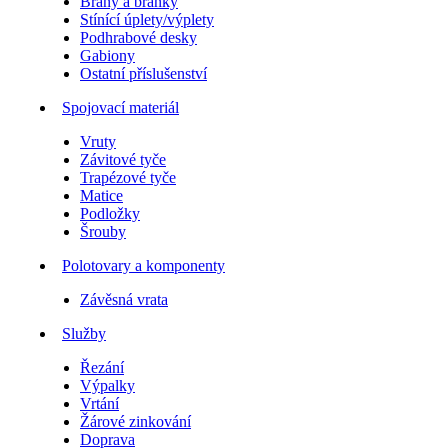
Brány a branky
Stínící úplety/výplety
Podhrabové desky
Gabiony
Ostatní příslušenství
Spojovací materiál
Vruty
Závitové tyče
Trapézové tyče
Matice
Podložky
Šrouby
Polotovary a komponenty
Závěsná vrata
Služby
Řezání
Výpalky
Vrtání
Žárové zinkování
Doprava