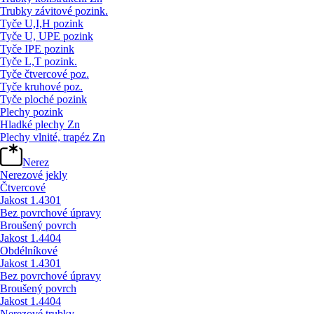
Trubky závitové pozink.
Tyče U,I,H pozink
Tyče U, UPE pozink
Tyče IPE pozink
Tyče L,T pozink.
Tyče čtvercové poz.
Tyče kruhové poz.
Tyče ploché pozink
Plechy pozink
Hladké plechy Zn
Plechy vlnité, trapéz Zn
Nerez
Nerezové jekly
Čtvercové
Jakost 1.4301
Bez povrchové úpravy
Broušený povrch
Jakost 1.4404
Obdélníkové
Jakost 1.4301
Bez povrchové úpravy
Broušený povrch
Jakost 1.4404
Nerezové trubky