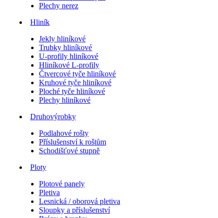
Plechy nerez
Hliník
Jekly hliníkové
Trubky hliníkové
U-profily hliníkové
Hliníkové L-profily
Čtvercové tyče hliníkové
Kruhové tyče hliníkové
Ploché tyče hliníkové
Plechy hliníkové
Druhovýrobky
Podlahové rošty
Příslušenství k roštům
Schodišťové stupně
Ploty
Plotové panely
Pletiva
Lesnická / oborová pletiva
Sloupky a příslušenství