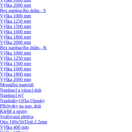
Výška 2000 mm
Bez napínacího drátu - S
Výška 1000 mm
Výška 1250 mm
Výška 1500 mm
Výška 1600 mm
Výška 1800 mm
Výška 2000 mm
Bez napínacího drátu - K
Výška 1000 mm
Výška 1250 mm
Výška 1500 mm
Výška 1600 mm
Výška 1800 mm
Výška 2000 mm
Montážní materiál
Napínací a vázací drát
Napínací tyč
Napínáky,Očka,Opasky
Příchytky na nap. drát
Kleště a spony
Svařovaná pletiva
Oko 100x50/
Drát 2,2mm
Výška 400 mm