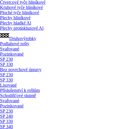
Čtvercové tyče hliníkové
Kruhové tyče hliníkové
Ploché tyče hliníkové
Plechy hliníkové
Plechy hladké Al
Plechy protiskluzové Al
Druhovýrobky
Podlahové rošty
Svařované
Pozinkované
SP 230
SP 330
Bez povrchové úpravy
SP 230
SP 330
Lisované
Příslušenství k roštům
Schodišťové stupně
Svařované
Pozinkované
SP 230
SP 240
SP 330
SP 340