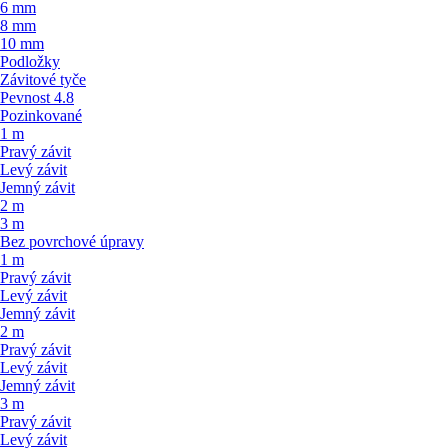
6 mm
8 mm
10 mm
Podložky
Závitové tyče
Pevnost 4.8
Pozinkované
1 m
Pravý závit
Levý závit
Jemný závit
2 m
3 m
Bez povrchové úpravy
1 m
Pravý závit
Levý závit
Jemný závit
2 m
Pravý závit
Levý závit
Jemný závit
3 m
Pravý závit
Levý závit