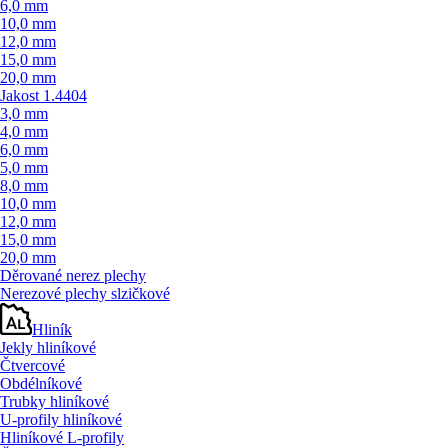
6,0 mm
10,0 mm
12,0 mm
15,0 mm
20,0 mm
Jakost 1.4404
3,0 mm
4,0 mm
6,0 mm
5,0 mm
8,0 mm
10,0 mm
12,0 mm
15,0 mm
20,0 mm
Děrované nerez plechy
Nerezové plechy slzičkové
Hliník
Jekly hliníkové
Čtvercové
Obdélníkové
Trubky hliníkové
U-profily hliníkové
Hliníkové L-profily