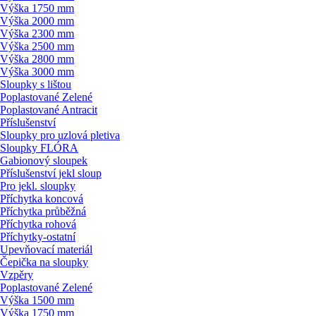
Výška 1750 mm
Výška 2000 mm
Výška 2300 mm
Výška 2500 mm
Výška 2800 mm
Výška 3000 mm
Sloupky s lištou
Poplastované Zelené
Poplastované Antracit
Příslušenství
Sloupky pro uzlová pletiva
Sloupky FLÓRA
Gabionový sloupek
Příslušenství jekl sloup
Pro jekl. sloupky
Příchytka koncová
Příchytka průběžná
Příchytka rohová
Příchytky-ostatní
Upevňovací materiál
Čepička na sloupky
Vzpěry
Poplastované Zelené
Výška 1500 mm
Výška 1750 mm