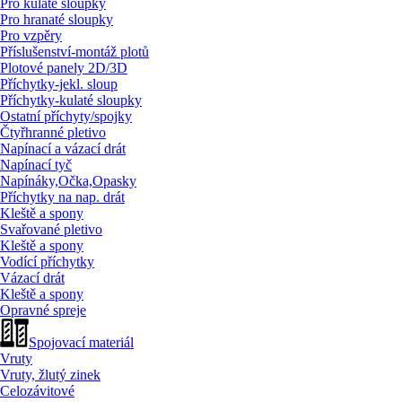
Pro kulaté sloupky
Pro hranaté sloupky
Pro vzpěry
Příslušenství-montáž plotů
Plotové panely 2D/
3D
Příchytky-jekl. sloup
Příchytky-kulaté sloupky
Ostatní příchyty/
spojky
Čtyřhranné pletivo
Napínací a vázací drát
Napínací tyč
Napínáky,Očka,Opasky
Příchytky na nap. drát
Kleště a spony
Svařované pletivo
Kleště a spony
Vodící příchytky
Vázací drát
Kleště a spony
Opravné spreje
Spojovací materiál
Vruty
Vruty, žlutý zinek
Celozávitové