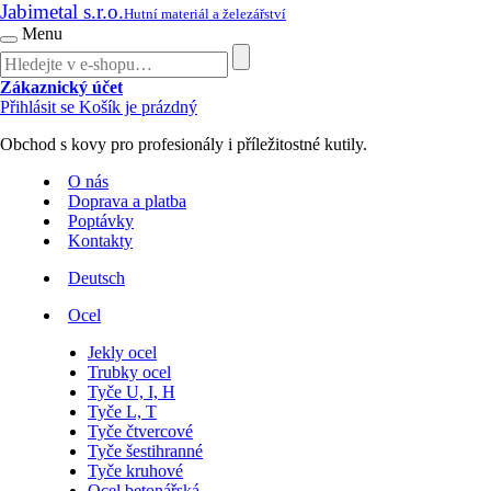
Jabimetal s.r.o.
Hutní materiál a železářství
Menu
Zákaznický účet
Přihlásit se
Košík je prázdný
Obchod s kovy pro profesionály i příležitostné kutily.
O nás
Doprava a platba
Poptávky
Kontakty
Deutsch
Ocel
Jekly ocel
Trubky ocel
Tyče U, I, H
Tyče L, T
Tyče čtvercové
Tyče šestihranné
Tyče kruhové
Ocel betonářská