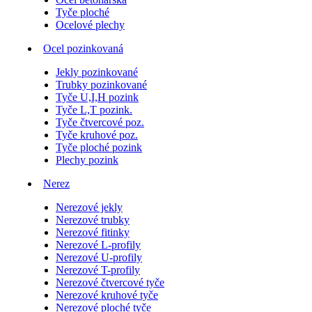
Tyče ploché
Ocelové plechy
Ocel pozinkovaná
Jekly pozinkované
Trubky pozinkované
Tyče U,I,H pozink
Tyče L,T pozink.
Tyče čtvercové poz.
Tyče kruhové poz.
Tyče ploché pozink
Plechy pozink
Nerez
Nerezové jekly
Nerezové trubky
Nerezové fitinky
Nerezové L-profily
Nerezové U-profily
Nerezové T-profily
Nerezové čtvercové tyče
Nerezové kruhové tyče
Nerezové ploché tyče