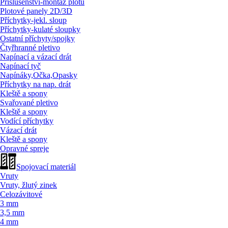
Příslušenství-montáž plotů
Plotové panely 2D/
3D
Příchytky-jekl. sloup
Příchytky-kulaté sloupky
Ostatní příchyty/
spojky
Čtyřhranné pletivo
Napínací a vázací drát
Napínací tyč
Napínáky,Očka,Opasky
Příchytky na nap. drát
Kleště a spony
Svařované pletivo
Kleště a spony
Vodící příchytky
Vázací drát
Kleště a spony
Opravné spreje
Spojovací materiál
Vruty
Vruty, žlutý zinek
Celozávitové
3 mm
3,5 mm
4 mm