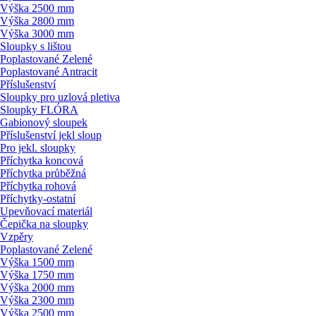
Výška 2500 mm
Výška 2800 mm
Výška 3000 mm
Sloupky s lištou
Poplastované Zelené
Poplastované Antracit
Příslušenství
Sloupky pro uzlová pletiva
Sloupky FLÓRA
Gabionový sloupek
Příslušenství jekl sloup
Pro jekl. sloupky
Příchytka koncová
Příchytka průběžná
Příchytka rohová
Příchytky-ostatní
Upevňovací materiál
Čepička na sloupky
Vzpěry
Poplastované Zelené
Výška 1500 mm
Výška 1750 mm
Výška 2000 mm
Výška 2300 mm
Výška 2500 mm