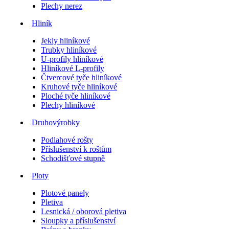
Plechy nerez
Hliník
Jekly hliníkové
Trubky hliníkové
U-profily hliníkové
Hliníkové L-profily
Čtvercové tyče hliníkové
Kruhové tyče hliníkové
Ploché tyče hliníkové
Plechy hliníkové
Druhovýrobky
Podlahové rošty
Příslušenství k roštům
Schodišťové stupně
Ploty
Plotové panely
Pletiva
Lesnická / oborová pletiva
Sloupky a příslušenství