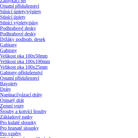
Zamykací set
Ostatní příslušenství
Stínící úplety/
výplety
Stínící úplety
Stínící výplety/
pásy
Podhrabové desky
Podhrabové desky
Držáky podhrab. desek
Gabiony
Gabiony
Velikost oka 100x50mm
Velikost oka 100x100mm
Velikost oka 100x25mm
Gabiony-příslušenství
Ostatní příslušenství
Bavolety
Dráty
Napínací/
vázací dráty
Ostnatý drát
Zemní vruty
Šrouby a kotvící šrouby
Základové patky
Pro kulaté sloupky
Pro hranaté sloupky
Pro vzpěry