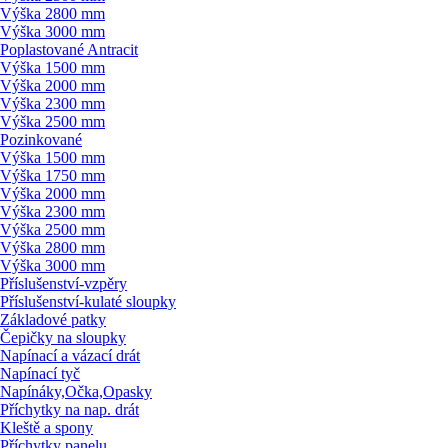
Výška 2800 mm
Výška 3000 mm
Poplastované Antracit
Výška 1500 mm
Výška 2000 mm
Výška 2300 mm
Výška 2500 mm
Pozinkované
Výška 1500 mm
Výška 1750 mm
Výška 2000 mm
Výška 2300 mm
Výška 2500 mm
Výška 2800 mm
Výška 3000 mm
Příslušenství-vzpěry
Příslušenství-kulaté sloupky
Základové patky
Čepičky na sloupky
Napínací a vázací drát
Napínací tyč
Napínáky,Očka,Opasky
Příchytky na nap. drát
Kleště a spony
Příchytky panelu