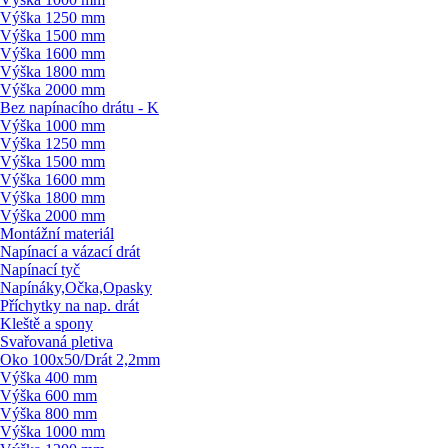
Výška 1250 mm
Výška 1500 mm
Výška 1600 mm
Výška 1800 mm
Výška 2000 mm
Bez napínacího drátu - K
Výška 1000 mm
Výška 1250 mm
Výška 1500 mm
Výška 1600 mm
Výška 1800 mm
Výška 2000 mm
Montážní materiál
Napínací a vázací drát
Napínací tyč
Napínáky,Očka,Opasky
Příchytky na nap. drát
Kleště a spony
Svařovaná pletiva
Oko 100x50/
Drát 2,2mm
Výška 400 mm
Výška 600 mm
Výška 800 mm
Výška 1000 mm