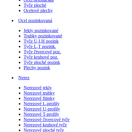
Tyče ploché
Ocelové plechy
Ocel pozinkovaná
Jekly pozinkované
Trubky pozinkované
Tyče U,I,H pozink
Tyče L,T pozink.
Tyče čtvercové poz.
Tyče kruhové poz.
Tyče ploché pozink
Plechy pozink
Nerez
Nerezové jekly
Nerezové trubky
Nerezové fitinky
Nerezové L-profily
Nerezové U-profily
Nerezové T-profily
Nerezové čtvercové tyče
Nerezové kruhové tyče
Nerezové ploché tyče