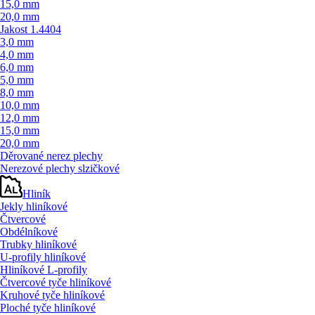
15,0 mm
20,0 mm
Jakost 1.4404
3,0 mm
4,0 mm
6,0 mm
5,0 mm
8,0 mm
10,0 mm
12,0 mm
15,0 mm
20,0 mm
Děrované nerez plechy
Nerezové plechy slzičkové
Hliník
Jekly hliníkové
Čtvercové
Obdélníkové
Trubky hliníkové
U-profily hliníkové
Hliníkové L-profily
Čtvercové tyče hliníkové
Kruhové tyče hliníkové
Ploché tyče hliníkové