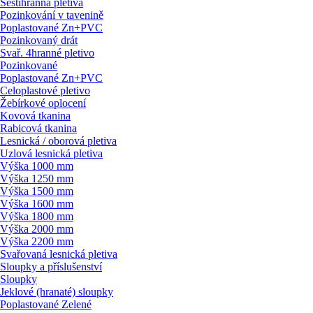
Šestihranná pletiva
Pozinkování v tavenině
Poplastované Zn+PVC
Pozinkovaný drát
Svař. 4hranné pletivo
Pozinkované
Poplastované Zn+PVC
Celoplastové pletivo
Žebírkové oplocení
Kovová tkanina
Rabicová tkanina
Lesnická / oborová pletiva
Uzlová lesnická pletiva
Výška 1000 mm
Výška 1250 mm
Výška 1500 mm
Výška 1600 mm
Výška 1800 mm
Výška 2000 mm
Výška 2200 mm
Svařovaná lesnická pletiva
Sloupky a příslušenství
Sloupky
Jeklové (hranaté) sloupky
Poplastované Zelené