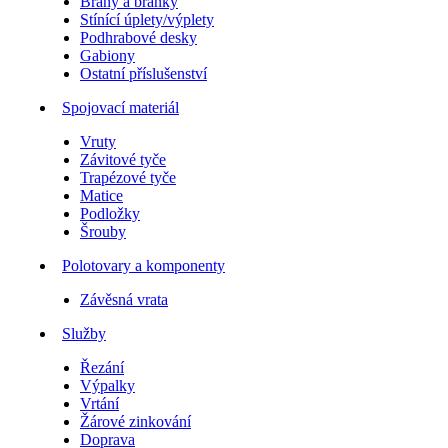
Brány a branky
Stínící úplety/výplety
Podhrabové desky
Gabiony
Ostatní příslušenství
Spojovací materiál
Vruty
Závitové tyče
Trapézové tyče
Matice
Podložky
Šrouby
Polotovary a komponenty
Závěsná vrata
Služby
Řezání
Výpalky
Vrtání
Žárové zinkování
Doprava