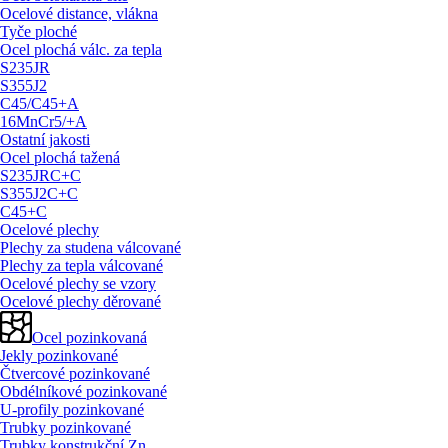
Ocelové distance, vlákna
Tyče ploché
Ocel plochá válc. za tepla
S235JR
S355J2
C45/
C45+A
16MnCr5/
+A
Ostatní jakosti
Ocel plochá tažená
S235JRC+C
S355J2C+C
C45+C
Ocelové plechy
Plechy za studena válcované
Plechy za tepla válcované
Ocelové plechy se vzory
Ocelové plechy děrované
Ocel pozinkovaná
Jekly pozinkované
Čtvercové pozinkované
Obdélníkové pozinkované
U-profily pozinkované
Trubky pozinkované
Trubky konstrukční Zn