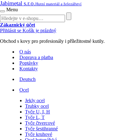
Jabimetal s.r.o.
Hutní materiál a železářství
Menu
Zákaznický účet
Přihlásit se
Košík je prázdný
Obchod s kovy pro profesionály i příležitostné kutily.
O nás
Doprava a platba
Poptávky
Kontakty
Deutsch
Ocel
Jekly ocel
Trubky ocel
Tyče U, I, H
Tyče L, T
Tyče čtvercové
Tyče šestihranné
Tyče kruhové
Ocel betonářská