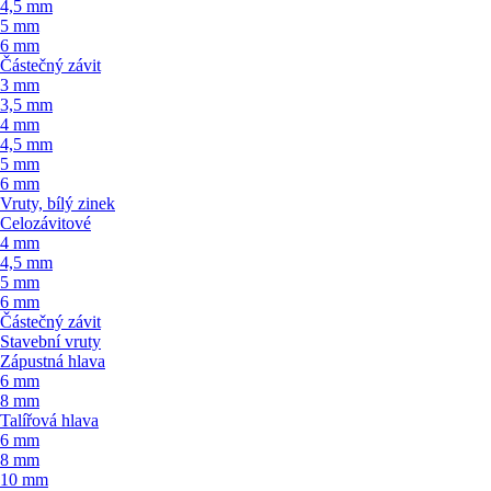
4,5 mm
5 mm
6 mm
Částečný závit
3 mm
3,5 mm
4 mm
4,5 mm
5 mm
6 mm
Vruty, bílý zinek
Celozávitové
4 mm
4,5 mm
5 mm
6 mm
Částečný závit
Stavební vruty
Zápustná hlava
6 mm
8 mm
Talířová hlava
6 mm
8 mm
10 mm