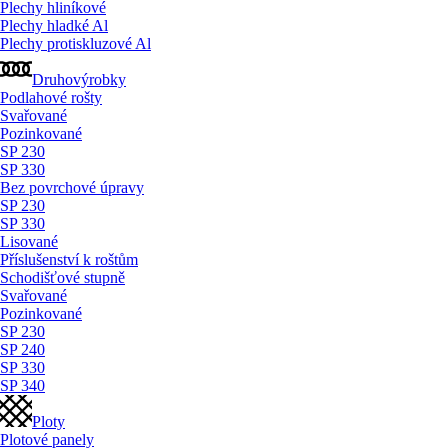
Plechy hliníkové
Plechy hladké Al
Plechy protiskluzové Al
Druhovýrobky
Podlahové rošty
Svařované
Pozinkované
SP 230
SP 330
Bez povrchové úpravy
SP 230
SP 330
Lisované
Příslušenství k roštům
Schodišťové stupně
Svařované
Pozinkované
SP 230
SP 240
SP 330
SP 340
Ploty
Plotové panely