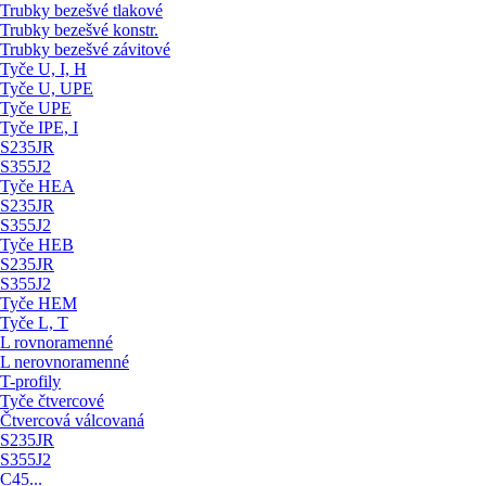
Trubky bezešvé tlakové
Trubky bezešvé konstr.
Trubky bezešvé závitové
Tyče U, I, H
Tyče U, UPE
Tyče UPE
Tyče IPE, I
S235JR
S355J2
Tyče HEA
S235JR
S355J2
Tyče HEB
S235JR
S355J2
Tyče HEM
Tyče L, T
L rovnoramenné
L nerovnoramenné
T-profily
Tyče čtvercové
Čtvercová válcovaná
S235JR
S355J2
C45...