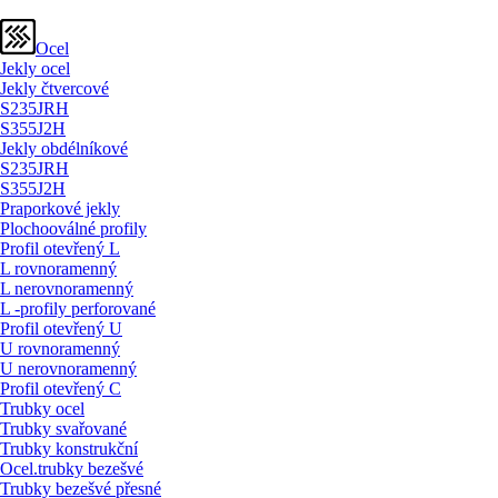
Ocel
Jekly ocel
Jekly čtvercové
S235JRH
S355J2H
Jekly obdélníkové
S235JRH
S355J2H
Praporkové jekly
Plochooválné profily
Profil otevřený L
L rovnoramenný
L nerovnoramenný
L -profily perforované
Profil otevřený U
U rovnoramenný
U nerovnoramenný
Profil otevřený C
Trubky ocel
Trubky svařované
Trubky konstrukční
Ocel.trubky bezešvé
Trubky bezešvé přesné