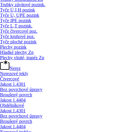
Trubky závitové pozink.
Tyče U,I,H pozink
Tyče U, UPE pozink
Tyče IPE pozink
Tyče L,T pozink.
Tyče čtvercové poz.
Tyče kruhové poz.
Tyče ploché pozink
Plechy pozink
Hladké plechy Zn
Plechy vlnité, trapéz Zn
Nerez
Nerezové jekly
Čtvercové
Jakost 1.4301
Bez povrchové úpravy
Broušený povrch
Jakost 1.4404
Obdélníkové
Jakost 1.4301
Bez povrchové úpravy
Broušený povrch
Jakost 1.4404
Nerezové trubky