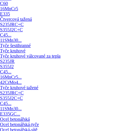
C60
16MnCr5
E335
Čtvercová tažená
S235JRC+C
S355J2C+C
C45...
11SMn30...
Tyče šestihranné
Tyče kruhové
Tyče kruhové válcované za tepla
S235JR
S355J2
C45...
16MnCr5...
42CrMo4...
Tyče kruhové tažené
S235JRC+C
S355J2C+C
C45...
11SMn30...
E335GC...
Ocel betonářská
Ocel betonářská-tyče
Ocel betonářská-sítě