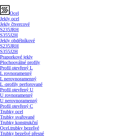
Ocel
Jekly ocel
Jekly čtvercové
S235JRH
S355J2H
Jekly obdélníkové
S235JRH
S355J2H
Praporkové jekly
Plochooválné profily
Profil otevřený L
L rovnoramenný
L nerovnoramenný
L -profily perforované
Profil otevřený U
U rovnoramenný
U nerovnoramenný
Profil otevřený C
Trubky ocel
Trubky svařované
Trubky konstrukční
Ocel.trubky bezešvé
Trubky bezešvé přesné