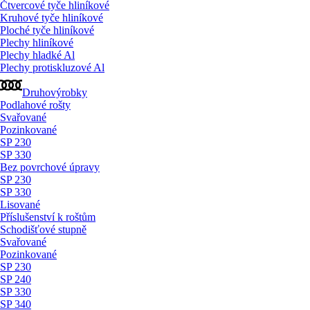
Čtvercové tyče hliníkové
Kruhové tyče hliníkové
Ploché tyče hliníkové
Plechy hliníkové
Plechy hladké Al
Plechy protiskluzové Al
Druhovýrobky
Podlahové rošty
Svařované
Pozinkované
SP 230
SP 330
Bez povrchové úpravy
SP 230
SP 330
Lisované
Příslušenství k roštům
Schodišťové stupně
Svařované
Pozinkované
SP 230
SP 240
SP 330
SP 340