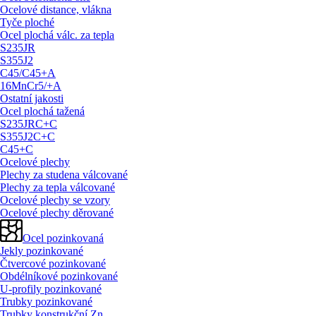
Ocelové distance, vlákna
Tyče ploché
Ocel plochá válc. za tepla
S235JR
S355J2
C45/
C45+A
16MnCr5/
+A
Ostatní jakosti
Ocel plochá tažená
S235JRC+C
S355J2C+C
C45+C
Ocelové plechy
Plechy za studena válcované
Plechy za tepla válcované
Ocelové plechy se vzory
Ocelové plechy děrované
Ocel pozinkovaná
Jekly pozinkované
Čtvercové pozinkované
Obdélníkové pozinkované
U-profily pozinkované
Trubky pozinkované
Trubky konstrukční Zn