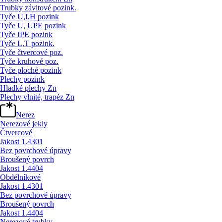
Trubky závitové pozink.
Tyče U,I,H pozink
Tyče U, UPE pozink
Tyče IPE pozink
Tyče L,T pozink.
Tyče čtvercové poz.
Tyče kruhové poz.
Tyče ploché pozink
Plechy pozink
Hladké plechy Zn
Plechy vlnité, trapéz Zn
Nerez
Nerezové jekly
Čtvercové
Jakost 1.4301
Bez povrchové úpravy
Broušený povrch
Jakost 1.4404
Obdélníkové
Jakost 1.4301
Bez povrchové úpravy
Broušený povrch
Jakost 1.4404
Nerezové trubky