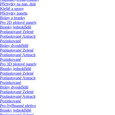
Příchytky na nap. drát
Kleště a spony
Příchytky panelu
Brány a branky
Pro 2D plotové panely
Branky jednokřídlé
Poplastované Zelené
Poplastované Antracit
Pozinkované
Brány dvoukřídlé
Poplastované Zelené
Poplastované Antracit
Pozinkované
Pro 3D plotové panely
Branky jednokřídlé
Poplastované Zelené
Poplastované Antracit
Pozinkované
Brány dvoukřídlé
Poplastované Zelené
Poplastované Antracit
Pozinkované
Pro čtyřhranné pletivo
Branky jednokřídlé
Poplastované Zelené