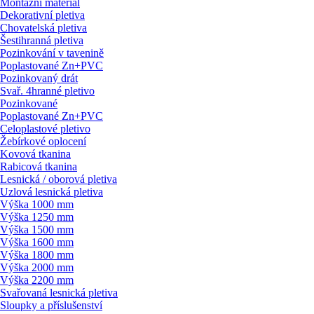
Montážní materiál
Dekorativní pletiva
Chovatelská pletiva
Šestihranná pletiva
Pozinkování v tavenině
Poplastované Zn+PVC
Pozinkovaný drát
Svař. 4hranné pletivo
Pozinkované
Poplastované Zn+PVC
Celoplastové pletivo
Žebírkové oplocení
Kovová tkanina
Rabicová tkanina
Lesnická / oborová pletiva
Uzlová lesnická pletiva
Výška 1000 mm
Výška 1250 mm
Výška 1500 mm
Výška 1600 mm
Výška 1800 mm
Výška 2000 mm
Výška 2200 mm
Svařovaná lesnická pletiva
Sloupky a příslušenství