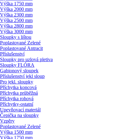
Výška 1750 mm
Výška 2000 mm
Výška 2300 mm
Výška 2500 mm
Výška 2800 mm
Výška 3000 mm
Sloupky s lištou
Poplastované Zelené
Poplastované Antracit
Příslušenství
Sloupky pro uzlová pletiva
Sloupky FLÓRA
Gabionový sloupek
Příslušenství jekl sloup
Pro jekl. sloupky
Příchytka koncová
Příchytka průběžná
Příchytka rohová
Příchytky-ostatní
Upevňovací materiál
Čepička na sloupky
Vzpěry
Poplastované Zelené
Výška 1500 mm
Výška 1750 mm