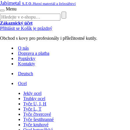
Jabimetal s.r.o.
Hutní materiál a železářství
Menu
Zákaznický účet
Přihlásit se
Košík je prázdný
Obchod s kovy pro profesionály i příležitostné kutily.
O nás
Doprava a platba
Poptávky
Kontakty
Deutsch
Ocel
Jekly ocel
Trubky ocel
Tyče U, I, H
Tyče L, T
Tyče čtvercové
Tyče šestihranné
Tyče kruhové
Ocel betonářská