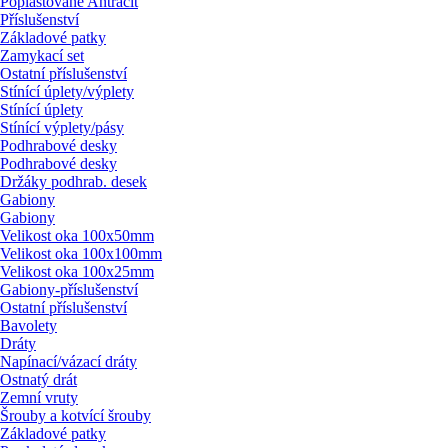
Poplastované Antracit
Příslušenství
Základové patky
Zamykací set
Ostatní příslušenství
Stínící úplety/
výplety
Stínící úplety
Stínící výplety/
pásy
Podhrabové desky
Podhrabové desky
Držáky podhrab. desek
Gabiony
Gabiony
Velikost oka 100x50mm
Velikost oka 100x100mm
Velikost oka 100x25mm
Gabiony-příslušenství
Ostatní příslušenství
Bavolety
Dráty
Napínací/
vázací dráty
Ostnatý drát
Zemní vruty
Šrouby a kotvící šrouby
Základové patky