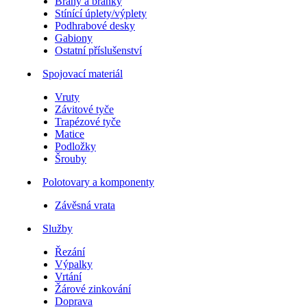
Brány a branky
Stínící úplety/výplety
Podhrabové desky
Gabiony
Ostatní příslušenství
Spojovací materiál
Vruty
Závitové tyče
Trapézové tyče
Matice
Podložky
Šrouby
Polotovary a komponenty
Závěsná vrata
Služby
Řezání
Výpalky
Vrtání
Žárové zinkování
Doprava