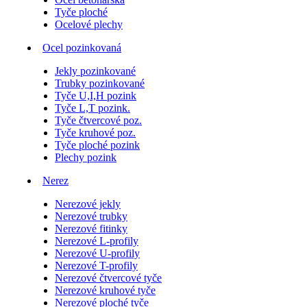
Tyče ploché
Ocelové plechy
Ocel pozinkovaná
Jekly pozinkované
Trubky pozinkované
Tyče U,I,H pozink
Tyče L,T pozink.
Tyče čtvercové poz.
Tyče kruhové poz.
Tyče ploché pozink
Plechy pozink
Nerez
Nerezové jekly
Nerezové trubky
Nerezové fitinky
Nerezové L-profily
Nerezové U-profily
Nerezové T-profily
Nerezové čtvercové tyče
Nerezové kruhové tyče
Nerezové ploché tyče