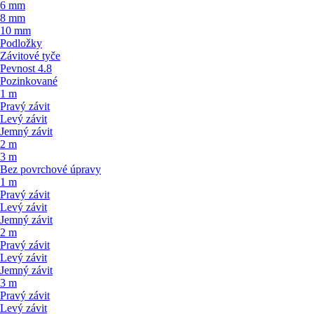
6 mm
8 mm
10 mm
Podložky
Závitové tyče
Pevnost 4.8
Pozinkované
1 m
Pravý závit
Levý závit
Jemný závit
2 m
3 m
Bez povrchové úpravy
1 m
Pravý závit
Levý závit
Jemný závit
2 m
Pravý závit
Levý závit
Jemný závit
3 m
Pravý závit
Levý závit