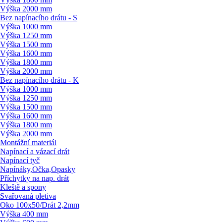
Výška 2000 mm
Bez napínacího drátu - S
Výška 1000 mm
Výška 1250 mm
Výška 1500 mm
Výška 1600 mm
Výška 1800 mm
Výška 2000 mm
Bez napínacího drátu - K
Výška 1000 mm
Výška 1250 mm
Výška 1500 mm
Výška 1600 mm
Výška 1800 mm
Výška 2000 mm
Montážní materiál
Napínací a vázací drát
Napínací tyč
Napínáky,Očka,Opasky
Příchytky na nap. drát
Kleště a spony
Svařovaná pletiva
Oko 100x50/
Drát 2,2mm
Výška 400 mm