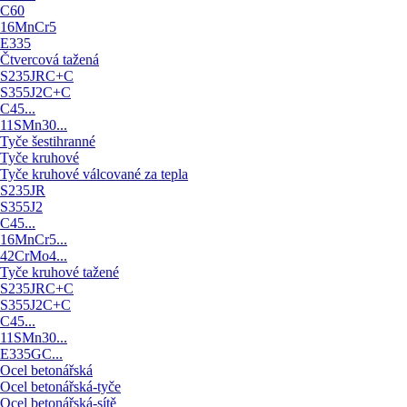
C60
16MnCr5
E335
Čtvercová tažená
S235JRC+C
S355J2C+C
C45...
11SMn30...
Tyče šestihranné
Tyče kruhové
Tyče kruhové válcované za tepla
S235JR
S355J2
C45...
16MnCr5...
42CrMo4...
Tyče kruhové tažené
S235JRC+C
S355J2C+C
C45...
11SMn30...
E335GC...
Ocel betonářská
Ocel betonářská-tyče
Ocel betonářská-sítě