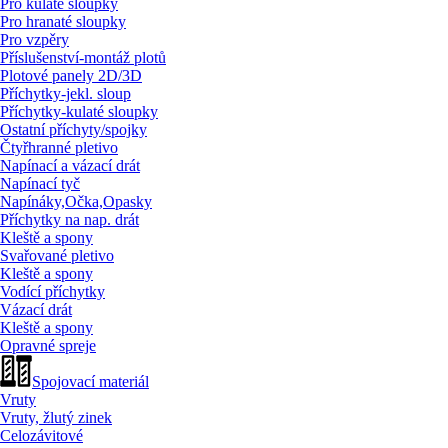
Pro kulaté sloupky
Pro hranaté sloupky
Pro vzpěry
Příslušenství-montáž plotů
Plotové panely 2D/
3D
Příchytky-jekl. sloup
Příchytky-kulaté sloupky
Ostatní příchyty/
spojky
Čtyřhranné pletivo
Napínací a vázací drát
Napínací tyč
Napínáky,Očka,Opasky
Příchytky na nap. drát
Kleště a spony
Svařované pletivo
Kleště a spony
Vodící příchytky
Vázací drát
Kleště a spony
Opravné spreje
Spojovací materiál
Vruty
Vruty, žlutý zinek
Celozávitové