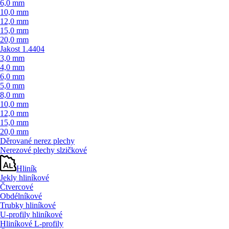
6,0 mm
10,0 mm
12,0 mm
15,0 mm
20,0 mm
Jakost 1.4404
3,0 mm
4,0 mm
6,0 mm
5,0 mm
8,0 mm
10,0 mm
12,0 mm
15,0 mm
20,0 mm
Děrované nerez plechy
Nerezové plechy slzičkové
Hliník
Jekly hliníkové
Čtvercové
Obdélníkové
Trubky hliníkové
U-profily hliníkové
Hliníkové L-profily