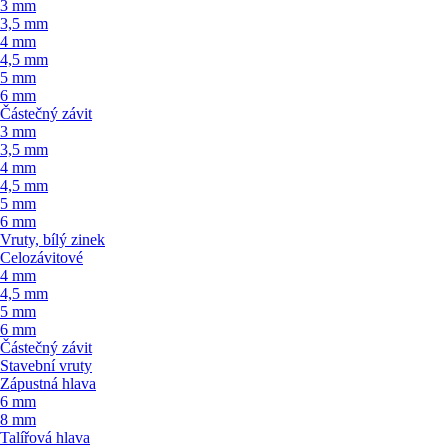
3 mm
3,5 mm
4 mm
4,5 mm
5 mm
6 mm
Částečný závit
3 mm
3,5 mm
4 mm
4,5 mm
5 mm
6 mm
Vruty, bílý zinek
Celozávitové
4 mm
4,5 mm
5 mm
6 mm
Částečný závit
Stavební vruty
Zápustná hlava
6 mm
8 mm
Talířová hlava