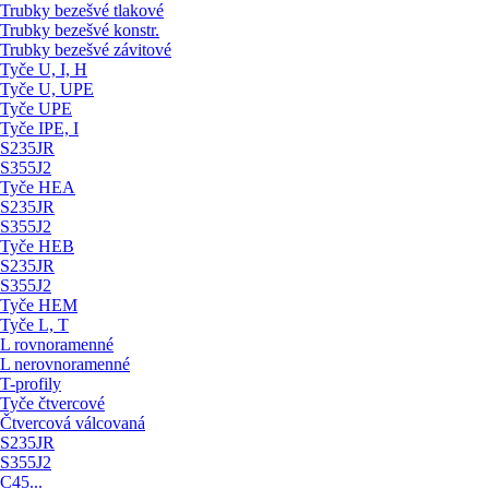
Trubky bezešvé tlakové
Trubky bezešvé konstr.
Trubky bezešvé závitové
Tyče U, I, H
Tyče U, UPE
Tyče UPE
Tyče IPE, I
S235JR
S355J2
Tyče HEA
S235JR
S355J2
Tyče HEB
S235JR
S355J2
Tyče HEM
Tyče L, T
L rovnoramenné
L nerovnoramenné
T-profily
Tyče čtvercové
Čtvercová válcovaná
S235JR
S355J2
C45...