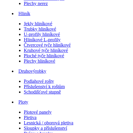
Plechy nerez
Hliník
Jekly hliníkové
Trubky hliníkové
U-profily hliníkové
Hliníkové L-profily
Čtvercové tyče hliníkové
Kruhové tyče hliníkové
Ploché tyče hliníkové
Plechy hliníkové
Druhovýrobky
Podlahové rošty
Příslušenství k roštům
Schodišťové stupně
Ploty
Plotové panely
Pletiva
Lesnická / oborová pletiva
Sloupky a příslušenství