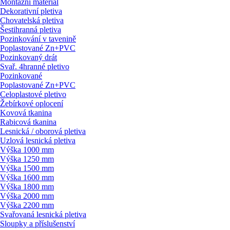
Montážní materiál
Dekorativní pletiva
Chovatelská pletiva
Šestihranná pletiva
Pozinkování v tavenině
Poplastované Zn+PVC
Pozinkovaný drát
Svař. 4hranné pletivo
Pozinkované
Poplastované Zn+PVC
Celoplastové pletivo
Žebírkové oplocení
Kovová tkanina
Rabicová tkanina
Lesnická / oborová pletiva
Uzlová lesnická pletiva
Výška 1000 mm
Výška 1250 mm
Výška 1500 mm
Výška 1600 mm
Výška 1800 mm
Výška 2000 mm
Výška 2200 mm
Svařovaná lesnická pletiva
Sloupky a příslušenství