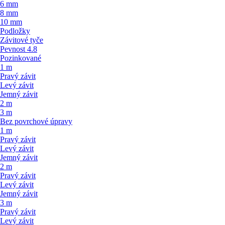
6 mm
8 mm
10 mm
Podložky
Závitové tyče
Pevnost 4.8
Pozinkované
1 m
Pravý závit
Levý závit
Jemný závit
2 m
3 m
Bez povrchové úpravy
1 m
Pravý závit
Levý závit
Jemný závit
2 m
Pravý závit
Levý závit
Jemný závit
3 m
Pravý závit
Levý závit