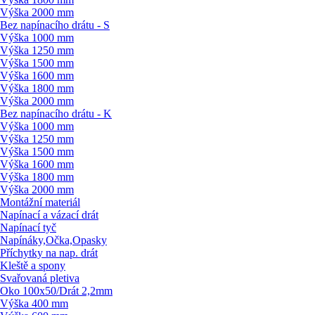
Výška 2000 mm
Bez napínacího drátu - S
Výška 1000 mm
Výška 1250 mm
Výška 1500 mm
Výška 1600 mm
Výška 1800 mm
Výška 2000 mm
Bez napínacího drátu - K
Výška 1000 mm
Výška 1250 mm
Výška 1500 mm
Výška 1600 mm
Výška 1800 mm
Výška 2000 mm
Montážní materiál
Napínací a vázací drát
Napínací tyč
Napínáky,Očka,Opasky
Příchytky na nap. drát
Kleště a spony
Svařovaná pletiva
Oko 100x50/
Drát 2,2mm
Výška 400 mm