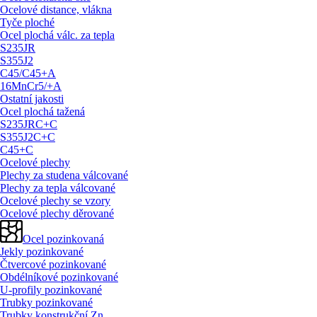
Ocelové distance, vlákna
Tyče ploché
Ocel plochá válc. za tepla
S235JR
S355J2
C45/
C45+A
16MnCr5/
+A
Ostatní jakosti
Ocel plochá tažená
S235JRC+C
S355J2C+C
C45+C
Ocelové plechy
Plechy za studena válcované
Plechy za tepla válcované
Ocelové plechy se vzory
Ocelové plechy děrované
Ocel pozinkovaná
Jekly pozinkované
Čtvercové pozinkované
Obdélníkové pozinkované
U-profily pozinkované
Trubky pozinkované
Trubky konstrukční Zn