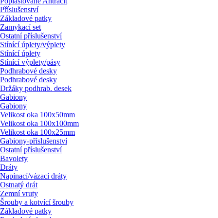
Poplastované Antracit
Příslušenství
Základové patky
Zamykací set
Ostatní příslušenství
Stínící úplety/
výplety
Stínící úplety
Stínící výplety/
pásy
Podhrabové desky
Podhrabové desky
Držáky podhrab. desek
Gabiony
Gabiony
Velikost oka 100x50mm
Velikost oka 100x100mm
Velikost oka 100x25mm
Gabiony-příslušenství
Ostatní příslušenství
Bavolety
Dráty
Napínací/
vázací dráty
Ostnatý drát
Zemní vruty
Šrouby a kotvící šrouby
Základové patky