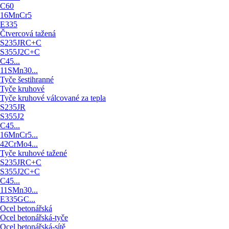
C60
16MnCr5
E335
Čtvercová tažená
S235JRC+C
S355J2C+C
C45...
11SMn30...
Tyče šestihranné
Tyče kruhové
Tyče kruhové válcované za tepla
S235JR
S355J2
C45...
16MnCr5...
42CrMo4...
Tyče kruhové tažené
S235JRC+C
S355J2C+C
C45...
11SMn30...
E335GC...
Ocel betonářská
Ocel betonářská-tyče
Ocel betonářská-sítě