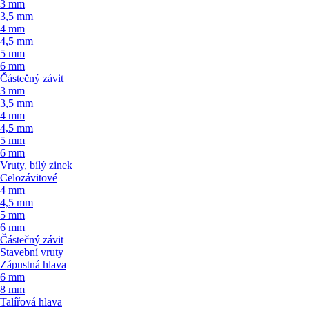
3 mm
3,5 mm
4 mm
4,5 mm
5 mm
6 mm
Částečný závit
3 mm
3,5 mm
4 mm
4,5 mm
5 mm
6 mm
Vruty, bílý zinek
Celozávitové
4 mm
4,5 mm
5 mm
6 mm
Částečný závit
Stavební vruty
Zápustná hlava
6 mm
8 mm
Talířová hlava