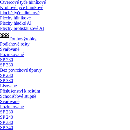
Čtvercové tyče hliníkové
Kruhové tyče hliníkové
Ploché tyče hliníkové
Plechy hliníkové
Plechy hladké Al
Plechy protiskluzové Al
Druhovýrobky
Podlahové rošty
Svařované
Pozinkované
SP 230
SP 330
Bez povrchové úpravy
SP 230
SP 330
Lisované
Příslušenství k roštům
Schodišťové stupně
Svařované
Pozinkované
SP 230
SP 240
SP 330
SP 340