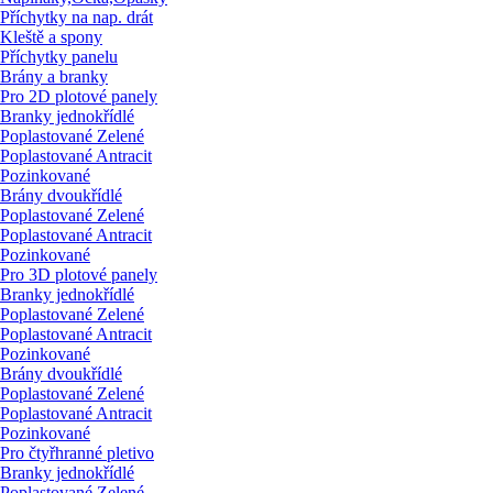
Příchytky na nap. drát
Kleště a spony
Příchytky panelu
Brány a branky
Pro 2D plotové panely
Branky jednokřídlé
Poplastované Zelené
Poplastované Antracit
Pozinkované
Brány dvoukřídlé
Poplastované Zelené
Poplastované Antracit
Pozinkované
Pro 3D plotové panely
Branky jednokřídlé
Poplastované Zelené
Poplastované Antracit
Pozinkované
Brány dvoukřídlé
Poplastované Zelené
Poplastované Antracit
Pozinkované
Pro čtyřhranné pletivo
Branky jednokřídlé
Poplastované Zelené