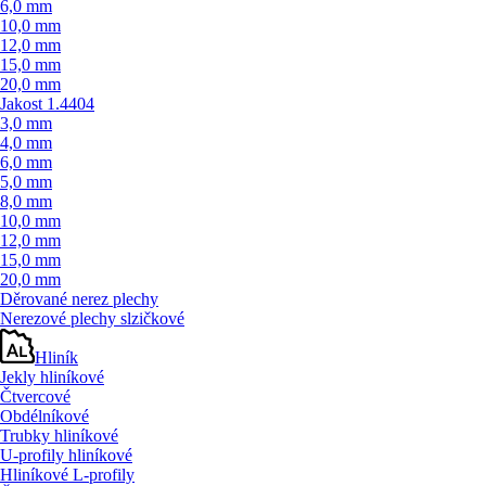
6,0 mm
10,0 mm
12,0 mm
15,0 mm
20,0 mm
Jakost 1.4404
3,0 mm
4,0 mm
6,0 mm
5,0 mm
8,0 mm
10,0 mm
12,0 mm
15,0 mm
20,0 mm
Děrované nerez plechy
Nerezové plechy slzičkové
Hliník
Jekly hliníkové
Čtvercové
Obdélníkové
Trubky hliníkové
U-profily hliníkové
Hliníkové L-profily