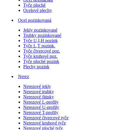
Tyče ploché
Ocelové plechy
Ocel pozinkovaná
Jekly pozinkované
Trubky pozinkované
Tyče U,I,H pozink
Tyče L,T pozink.
Tyče čtvercové poz.
Tyče kruhové poz.
Tyče ploché pozink
Plechy pozink
Nerez
Nerezové jekly
Nerezové trubky
Nerezové fitinky
Nerezové L-profily
Nerezové U-profily
Nerezové T-profily
Nerezové čtvercové tyče
Nerezové kruhové tyče
Nerezové ploché tyče