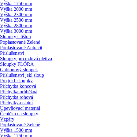
Výška 1750 mm
Výška 2000 mm
Výška 2300 mm
Výška 2500 mm
Výška 2800 mm
Výška 3000 mm
Sloupky s lištou
Poplastované Zelené
Poplastované Antracit
Příslušenství
Sloupky pro uzlová pletiva
Sloupky FLÓRA
Gabionový sloupek
Příslušenství jekl sloup
Pro jekl. sloupky
Příchytka koncová
Příchytka průběžná
Příchytka rohová
Příchytky-ostatní
Upevňovací materiál
Čepička na sloupky
Vzpěry
Poplastované Zelené
Výška 1500 mm
Výška 1750 mm