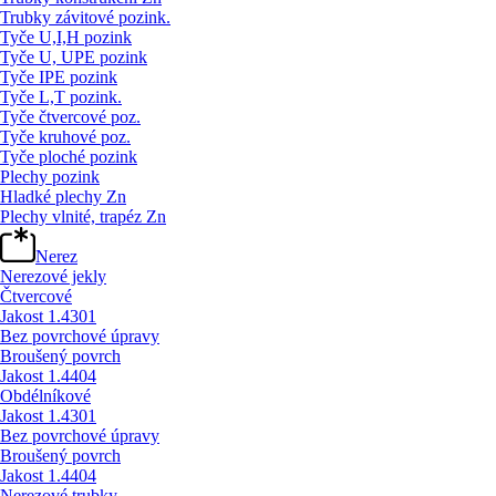
Trubky závitové pozink.
Tyče U,I,H pozink
Tyče U, UPE pozink
Tyče IPE pozink
Tyče L,T pozink.
Tyče čtvercové poz.
Tyče kruhové poz.
Tyče ploché pozink
Plechy pozink
Hladké plechy Zn
Plechy vlnité, trapéz Zn
Nerez
Nerezové jekly
Čtvercové
Jakost 1.4301
Bez povrchové úpravy
Broušený povrch
Jakost 1.4404
Obdélníkové
Jakost 1.4301
Bez povrchové úpravy
Broušený povrch
Jakost 1.4404
Nerezové trubky