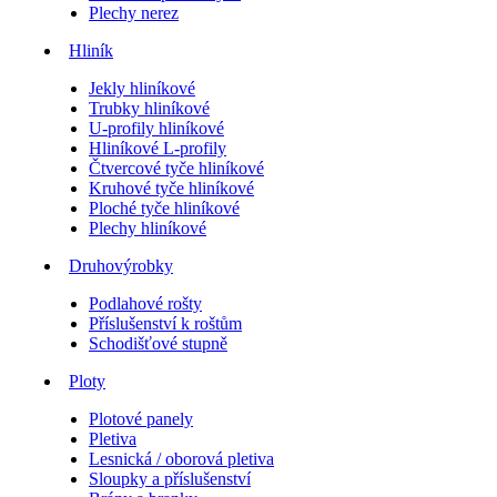
Plechy nerez
Hliník
Jekly hliníkové
Trubky hliníkové
U-profily hliníkové
Hliníkové L-profily
Čtvercové tyče hliníkové
Kruhové tyče hliníkové
Ploché tyče hliníkové
Plechy hliníkové
Druhovýrobky
Podlahové rošty
Příslušenství k roštům
Schodišťové stupně
Ploty
Plotové panely
Pletiva
Lesnická / oborová pletiva
Sloupky a příslušenství