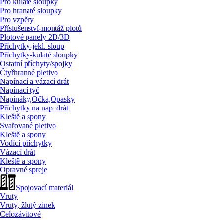
Pro kulaté sloupky
Pro hranaté sloupky
Pro vzpěry
Příslušenství-montáž plotů
Plotové panely 2D/
3D
Příchytky-jekl. sloup
Příchytky-kulaté sloupky
Ostatní příchyty/
spojky
Čtyřhranné pletivo
Napínací a vázací drát
Napínací tyč
Napínáky,Očka,Opasky
Příchytky na nap. drát
Kleště a spony
Svařované pletivo
Kleště a spony
Vodící příchytky
Vázací drát
Kleště a spony
Opravné spreje
Spojovací materiál
Vruty
Vruty, žlutý zinek
Celozávitové