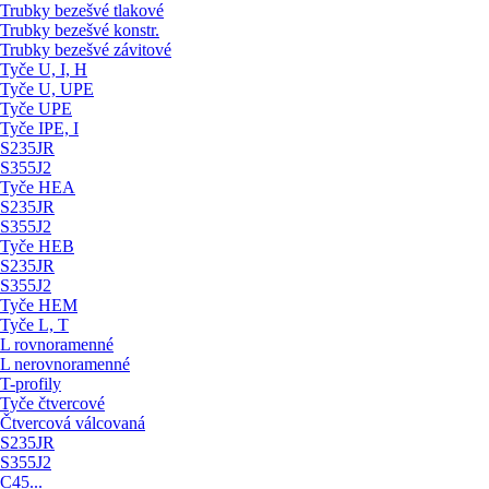
Trubky bezešvé tlakové
Trubky bezešvé konstr.
Trubky bezešvé závitové
Tyče U, I, H
Tyče U, UPE
Tyče UPE
Tyče IPE, I
S235JR
S355J2
Tyče HEA
S235JR
S355J2
Tyče HEB
S235JR
S355J2
Tyče HEM
Tyče L, T
L rovnoramenné
L nerovnoramenné
T-profily
Tyče čtvercové
Čtvercová válcovaná
S235JR
S355J2
C45...