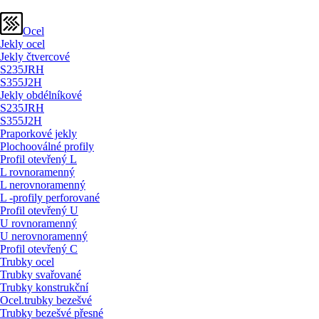
Ocel
Jekly ocel
Jekly čtvercové
S235JRH
S355J2H
Jekly obdélníkové
S235JRH
S355J2H
Praporkové jekly
Plochooválné profily
Profil otevřený L
L rovnoramenný
L nerovnoramenný
L -profily perforované
Profil otevřený U
U rovnoramenný
U nerovnoramenný
Profil otevřený C
Trubky ocel
Trubky svařované
Trubky konstrukční
Ocel.trubky bezešvé
Trubky bezešvé přesné