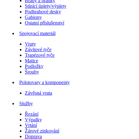
Brány a branky
Stínící úplety/výplety
Podhrabové desky
Gabiony
Ostatní příslušenství
Spojovací materiál
Vruty
Závitové tyče
Trapézové tyče
Matice
Podložky
Šrouby
Polotovary a komponenty
Závěsná vrata
Služby
Řezání
Výpalky
Vrtání
Žárové zinkování
Doprava