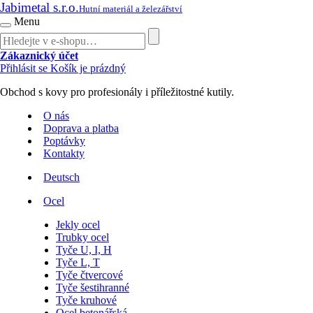
Jabimetal s.r.o.
Hutní materiál a železářství
Menu
Zákaznický účet
Přihlásit se
Košík je prázdný
Obchod s kovy pro profesionály i příležitostné kutily.
O nás
Doprava a platba
Poptávky
Kontakty
Deutsch
Ocel
Jekly ocel
Trubky ocel
Tyče U, I, H
Tyče L, T
Tyče čtvercové
Tyče šestihranné
Tyče kruhové
Ocel betonářská