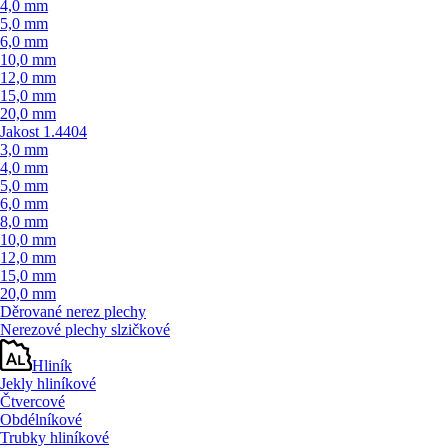
4,0 mm
5,0 mm
6,0 mm
10,0 mm
12,0 mm
15,0 mm
20,0 mm
Jakost 1.4404
3,0 mm
4,0 mm
5,0 mm
6,0 mm
8,0 mm
10,0 mm
12,0 mm
15,0 mm
20,0 mm
Děrované nerez plechy
Nerezové plechy slzičkové
Hliník
Jekly hliníkové
Čtvercové
Obdélníkové
Trubky hliníkové