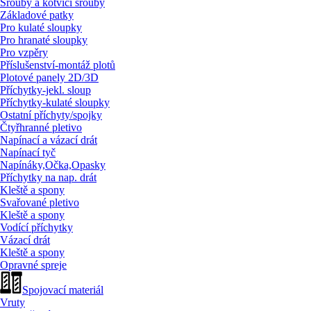
Šrouby a kotvící šrouby
Základové patky
Pro kulaté sloupky
Pro hranaté sloupky
Pro vzpěry
Příslušenství-montáž plotů
Plotové panely 2D/
3D
Příchytky-jekl. sloup
Příchytky-kulaté sloupky
Ostatní příchyty/
spojky
Čtyřhranné pletivo
Napínací a vázací drát
Napínací tyč
Napínáky,Očka,Opasky
Příchytky na nap. drát
Kleště a spony
Svařované pletivo
Kleště a spony
Vodící příchytky
Vázací drát
Kleště a spony
Opravné spreje
Spojovací materiál
Vruty