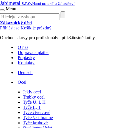
Jabimetal s.r.o.
Hutní materiál a železářství
Menu
Zákaznický účet
Přihlásit se
Košík je prázdný
Obchod s kovy pro profesionály i příležitostné kutily.
O nás
Doprava a platba
Poptávky
Kontakty
Deutsch
Ocel
Jekly ocel
Trubky ocel
Tyče U, I, H
Tyče L, T
Tyče čtvercové
Tyče šestihranné
Tyče kruhové
Ocel betonářská