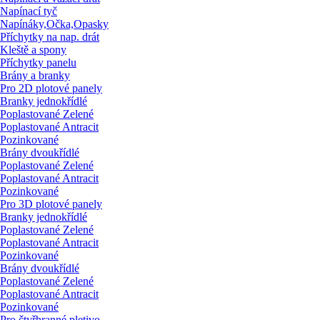
Napínací tyč
Napínáky,Očka,Opasky
Příchytky na nap. drát
Kleště a spony
Příchytky panelu
Brány a branky
Pro 2D plotové panely
Branky jednokřídlé
Poplastované Zelené
Poplastované Antracit
Pozinkované
Brány dvoukřídlé
Poplastované Zelené
Poplastované Antracit
Pozinkované
Pro 3D plotové panely
Branky jednokřídlé
Poplastované Zelené
Poplastované Antracit
Pozinkované
Brány dvoukřídlé
Poplastované Zelené
Poplastované Antracit
Pozinkované
Pro čtyřhranné pletivo