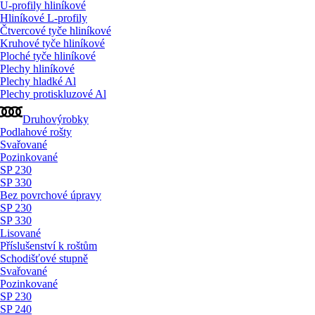
U-profily hliníkové
Hliníkové L-profily
Čtvercové tyče hliníkové
Kruhové tyče hliníkové
Ploché tyče hliníkové
Plechy hliníkové
Plechy hladké Al
Plechy protiskluzové Al
Druhovýrobky
Podlahové rošty
Svařované
Pozinkované
SP 230
SP 330
Bez povrchové úpravy
SP 230
SP 330
Lisované
Příslušenství k roštům
Schodišťové stupně
Svařované
Pozinkované
SP 230
SP 240