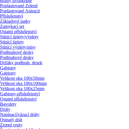
Brány dvoukřídlé
Poplastované Zelené
Poplastované Antracit
Příslušenství
Základové patky
Zamykací set
Ostatní příslušenství
Stínící úplety/
výplety
Stínící úplety
Stínící výplety/
pásy
Podhrabové desky
Podhrabové desky
Držáky podhrab. desek
Gabiony
Gabiony
Velikost oka 100x50mm
Velikost oka 100x100mm
Velikost oka 100x25mm
Gabiony-příslušenství
Ostatní příslušenství
Bavolety
Dráty
Napínací/
vázací dráty
Ostnatý drát
Zemní vruty