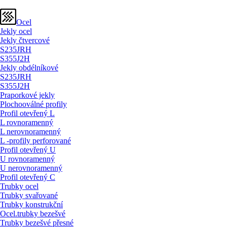
Ocel
Jekly ocel
Jekly čtvercové
S235JRH
S355J2H
Jekly obdélníkové
S235JRH
S355J2H
Praporkové jekly
Plochooválné profily
Profil otevřený L
L rovnoramenný
L nerovnoramenný
L -profily perforované
Profil otevřený U
U rovnoramenný
U nerovnoramenný
Profil otevřený C
Trubky ocel
Trubky svařované
Trubky konstrukční
Ocel.trubky bezešvé
Trubky bezešvé přesné