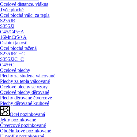
Ocelové distance, vlákna
Tyče ploché
Ocel plochá válc. za tepla
S235JR
S355J2
C45/
C45+A
16MnCr5/
+A
Ostatní jakosti
Ocel plochá tažená
S235JRC+C
S355J2C+C
C45+C
Ocelové plechy
Plechy za studena válcované
Plechy za tepla válcované
Ocelové plechy se vzory
Ocelové plechy děrované
Plechy děrované čtvercové
Plechy děrované kruhové
Ocel pozinkovaná
Jekly pozinkované
Čtvercové pozinkované
Obdélníkové pozinkované
U-profily pozinkované