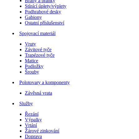
Brány a branky
Stínící úplety/výplety
Podhrabové desky
Gabiony
Ostatní příslušenství
Spojovací materiál
Vruty
Závitové tyče
Trapézové tyče
Matice
Podložky
Šrouby
Polotovary a komponenty
Závěsná vrata
Služby
Řezání
Výpalky
Vrtání
Žárové zinkování
Doprava