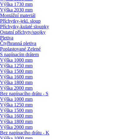
Výška 1730 mm
Výška 2030 mm
Montážní materiál
Příchytky-jekl. sloup
Příchytky-kulaté sloupky
Ostatní příchyty/
spojky
Pletiva
Čtyřhranná pletiva
Poplastované Zelené
S napínacím drátem
Výška 1000 mm
Výška 1250 mm
Výška 1500 mm
Výška 1600 mm
Výška 1800 mm
Výška 2000 mm
Bez napínacího drátu - S
Výška 1000 mm
Výška 1250 mm
Výška 1500 mm
Výška 1600 mm
Výška 1800 mm
Výška 2000 mm
Bez napínacího drátu - K
Výška 1000 mm