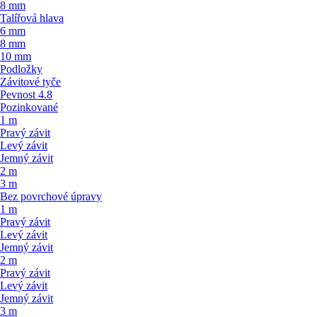
8 mm
Talířová hlava
6 mm
8 mm
10 mm
Podložky
Závitové tyče
Pevnost 4.8
Pozinkované
1 m
Pravý závit
Levý závit
Jemný závit
2 m
3 m
Bez povrchové úpravy
1 m
Pravý závit
Levý závit
Jemný závit
2 m
Pravý závit
Levý závit
Jemný závit
3 m