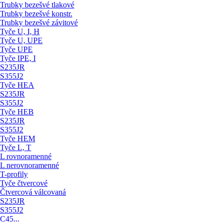
Trubky bezešvé tlakové
Trubky bezešvé konstr.
Trubky bezešvé závitové
Tyče U, I, H
Tyče U, UPE
Tyče UPE
Tyče IPE, I
S235JR
S355J2
Tyče HEA
S235JR
S355J2
Tyče HEB
S235JR
S355J2
Tyče HEM
Tyče L, T
L rovnoramenné
L nerovnoramenné
T-profily
Tyče čtvercové
Čtvercová válcovaná
S235JR
S355J2
C45...