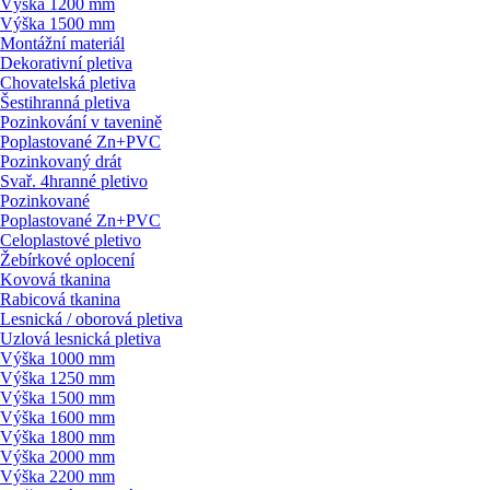
Výška 1200 mm
Výška 1500 mm
Montážní materiál
Dekorativní pletiva
Chovatelská pletiva
Šestihranná pletiva
Pozinkování v tavenině
Poplastované Zn+PVC
Pozinkovaný drát
Svař. 4hranné pletivo
Pozinkované
Poplastované Zn+PVC
Celoplastové pletivo
Žebírkové oplocení
Kovová tkanina
Rabicová tkanina
Lesnická / oborová pletiva
Uzlová lesnická pletiva
Výška 1000 mm
Výška 1250 mm
Výška 1500 mm
Výška 1600 mm
Výška 1800 mm
Výška 2000 mm
Výška 2200 mm