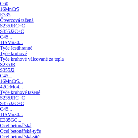
C60
16MnCr5
E335
Čtvercová tažená
S235JRC+C
S355J2C+C
C45...
11SMn30...
Tyče šestihranné
Tyče kruhové
Tyče kruhové válcované za tepla
S235JR
S355J2
C45...
16MnCr5...
42CrMo4...
Tyče kruhové tažené
S235JRC+C
S355J2C+C
C45...
11SMn30...
E335GC...
Ocel betonářská
Ocel betonářská-tyče
Ocel betonářská-sítě