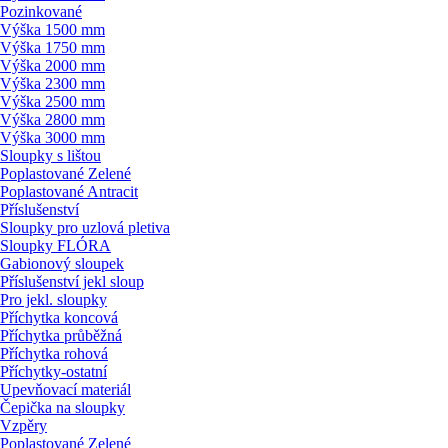
Pozinkované
Výška 1500 mm
Výška 1750 mm
Výška 2000 mm
Výška 2300 mm
Výška 2500 mm
Výška 2800 mm
Výška 3000 mm
Sloupky s lištou
Poplastované Zelené
Poplastované Antracit
Příslušenství
Sloupky pro uzlová pletiva
Sloupky FLÓRA
Gabionový sloupek
Příslušenství jekl sloup
Pro jekl. sloupky
Příchytka koncová
Příchytka průběžná
Příchytka rohová
Příchytky-ostatní
Upevňovací materiál
Čepička na sloupky
Vzpěry
Poplastované Zelené