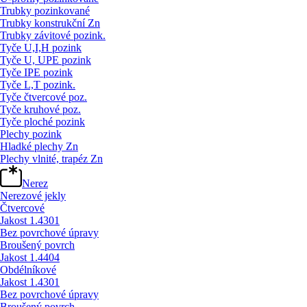
Trubky pozinkované
Trubky konstrukční Zn
Trubky závitové pozink.
Tyče U,I,H pozink
Tyče U, UPE pozink
Tyče IPE pozink
Tyče L,T pozink.
Tyče čtvercové poz.
Tyče kruhové poz.
Tyče ploché pozink
Plechy pozink
Hladké plechy Zn
Plechy vlnité, trapéz Zn
Nerez
Nerezové jekly
Čtvercové
Jakost 1.4301
Bez povrchové úpravy
Broušený povrch
Jakost 1.4404
Obdélníkové
Jakost 1.4301
Bez povrchové úpravy
Broušený povrch