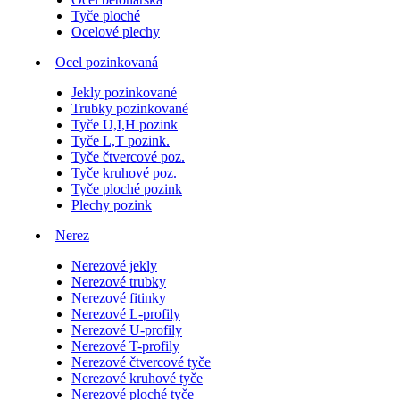
Tyče ploché
Ocelové plechy
Ocel pozinkovaná
Jekly pozinkované
Trubky pozinkované
Tyče U,I,H pozink
Tyče L,T pozink.
Tyče čtvercové poz.
Tyče kruhové poz.
Tyče ploché pozink
Plechy pozink
Nerez
Nerezové jekly
Nerezové trubky
Nerezové fitinky
Nerezové L-profily
Nerezové U-profily
Nerezové T-profily
Nerezové čtvercové tyče
Nerezové kruhové tyče
Nerezové ploché tyče