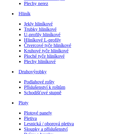
Plechy nerez
Hliník
Jekly hliníkové
Trubky hliníkové
U-profily hliníkové
Hliníkové L-profily
Čtvercové tyče hliníkové
Kruhové tyče hliníkové
Ploché tyče hliníkové
Plechy hliníkové
Druhovýrobky
Podlahové rošty
Příslušenství k roštům
Schodišťové stupně
Ploty
Plotové panely
Pletiva
Lesnická / oborová pletiva
Sloupky a příslušenství