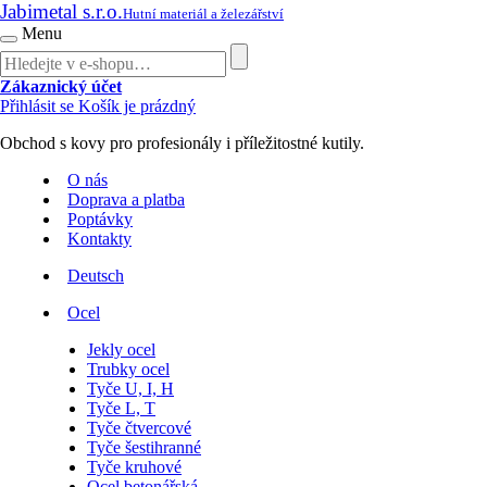
Jabimetal s.r.o.
Hutní materiál a železářství
Menu
Zákaznický účet
Přihlásit se
Košík je prázdný
Obchod s kovy pro profesionály i příležitostné kutily.
O nás
Doprava a platba
Poptávky
Kontakty
Deutsch
Ocel
Jekly ocel
Trubky ocel
Tyče U, I, H
Tyče L, T
Tyče čtvercové
Tyče šestihranné
Tyče kruhové
Ocel betonářská