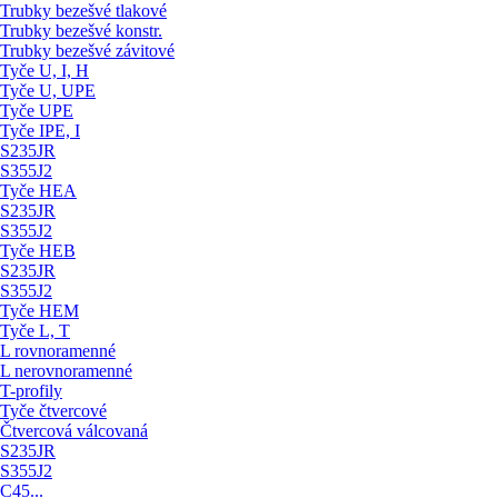
Trubky bezešvé tlakové
Trubky bezešvé konstr.
Trubky bezešvé závitové
Tyče U, I, H
Tyče U, UPE
Tyče UPE
Tyče IPE, I
S235JR
S355J2
Tyče HEA
S235JR
S355J2
Tyče HEB
S235JR
S355J2
Tyče HEM
Tyče L, T
L rovnoramenné
L nerovnoramenné
T-profily
Tyče čtvercové
Čtvercová válcovaná
S235JR
S355J2
C45...