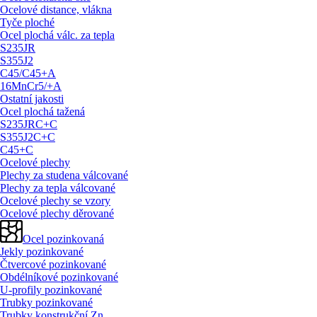
Ocelové distance, vlákna
Tyče ploché
Ocel plochá válc. za tepla
S235JR
S355J2
C45/
C45+A
16MnCr5/
+A
Ostatní jakosti
Ocel plochá tažená
S235JRC+C
S355J2C+C
C45+C
Ocelové plechy
Plechy za studena válcované
Plechy za tepla válcované
Ocelové plechy se vzory
Ocelové plechy děrované
Ocel pozinkovaná
Jekly pozinkované
Čtvercové pozinkované
Obdélníkové pozinkované
U-profily pozinkované
Trubky pozinkované
Trubky konstrukční Zn