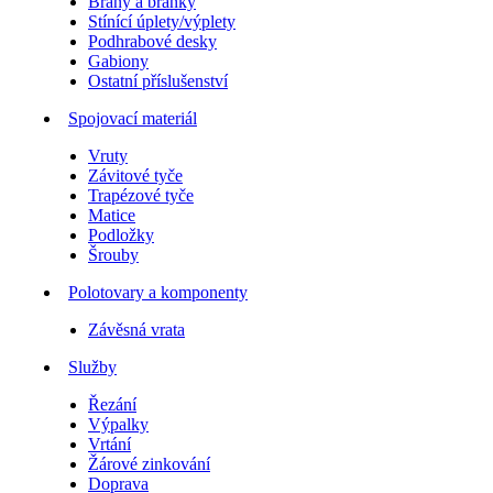
Brány a branky
Stínící úplety/výplety
Podhrabové desky
Gabiony
Ostatní příslušenství
Spojovací materiál
Vruty
Závitové tyče
Trapézové tyče
Matice
Podložky
Šrouby
Polotovary a komponenty
Závěsná vrata
Služby
Řezání
Výpalky
Vrtání
Žárové zinkování
Doprava