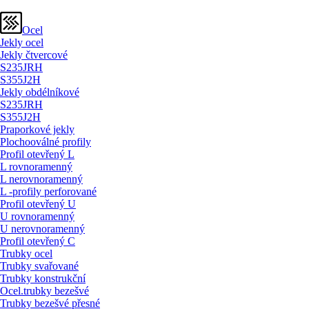
Ocel
Jekly ocel
Jekly čtvercové
S235JRH
S355J2H
Jekly obdélníkové
S235JRH
S355J2H
Praporkové jekly
Plochooválné profily
Profil otevřený L
L rovnoramenný
L nerovnoramenný
L -profily perforované
Profil otevřený U
U rovnoramenný
U nerovnoramenný
Profil otevřený C
Trubky ocel
Trubky svařované
Trubky konstrukční
Ocel.trubky bezešvé
Trubky bezešvé přesné