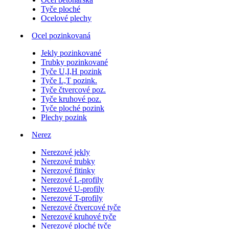
Tyče ploché
Ocelové plechy
Ocel pozinkovaná
Jekly pozinkované
Trubky pozinkované
Tyče U,I,H pozink
Tyče L,T pozink.
Tyče čtvercové poz.
Tyče kruhové poz.
Tyče ploché pozink
Plechy pozink
Nerez
Nerezové jekly
Nerezové trubky
Nerezové fitinky
Nerezové L-profily
Nerezové U-profily
Nerezové T-profily
Nerezové čtvercové tyče
Nerezové kruhové tyče
Nerezové ploché tyče