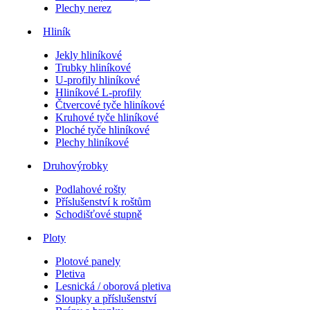
Plechy nerez
Hliník
Jekly hliníkové
Trubky hliníkové
U-profily hliníkové
Hliníkové L-profily
Čtvercové tyče hliníkové
Kruhové tyče hliníkové
Ploché tyče hliníkové
Plechy hliníkové
Druhovýrobky
Podlahové rošty
Příslušenství k roštům
Schodišťové stupně
Ploty
Plotové panely
Pletiva
Lesnická / oborová pletiva
Sloupky a příslušenství