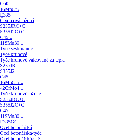
C60
16MnCr5
E335
Čtvercová tažená
S235JRC+C
S355J2C+C
C45...
11SMn30...
Tyče šestihranné
Tyče kruhové
Tyče kruhové válcované za tepla
S235JR
S355J2
C45...
16MnCr5...
42CrMo4...
Tyče kruhové tažené
S235JRC+C
S355J2C+C
C45...
11SMn30...
E335GC...
Ocel betonářská
Ocel betonářská-tyče
Ocel betonářská-sítě