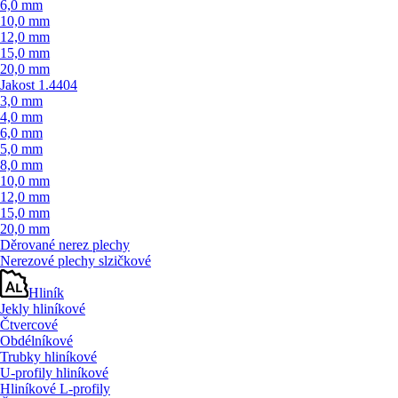
6,0 mm
10,0 mm
12,0 mm
15,0 mm
20,0 mm
Jakost 1.4404
3,0 mm
4,0 mm
6,0 mm
5,0 mm
8,0 mm
10,0 mm
12,0 mm
15,0 mm
20,0 mm
Děrované nerez plechy
Nerezové plechy slzičkové
Hliník
Jekly hliníkové
Čtvercové
Obdélníkové
Trubky hliníkové
U-profily hliníkové
Hliníkové L-profily