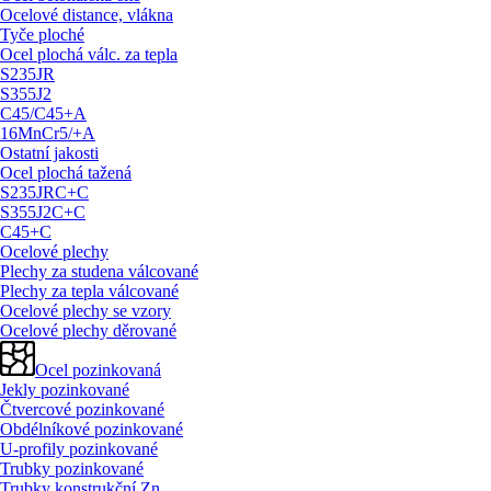
Ocelové distance, vlákna
Tyče ploché
Ocel plochá válc. za tepla
S235JR
S355J2
C45/
C45+A
16MnCr5/
+A
Ostatní jakosti
Ocel plochá tažená
S235JRC+C
S355J2C+C
C45+C
Ocelové plechy
Plechy za studena válcované
Plechy za tepla válcované
Ocelové plechy se vzory
Ocelové plechy děrované
Ocel pozinkovaná
Jekly pozinkované
Čtvercové pozinkované
Obdélníkové pozinkované
U-profily pozinkované
Trubky pozinkované
Trubky konstrukční Zn