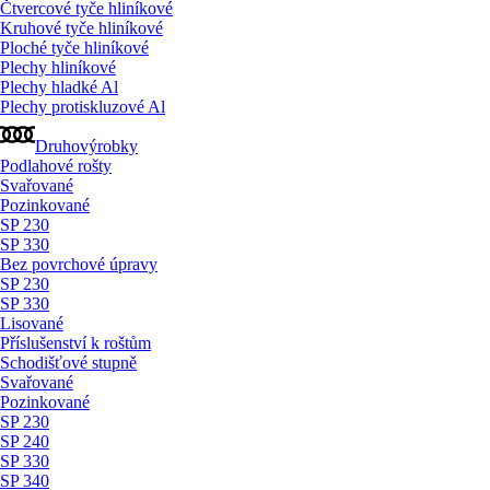
Čtvercové tyče hliníkové
Kruhové tyče hliníkové
Ploché tyče hliníkové
Plechy hliníkové
Plechy hladké Al
Plechy protiskluzové Al
Druhovýrobky
Podlahové rošty
Svařované
Pozinkované
SP 230
SP 330
Bez povrchové úpravy
SP 230
SP 330
Lisované
Příslušenství k roštům
Schodišťové stupně
Svařované
Pozinkované
SP 230
SP 240
SP 330
SP 340