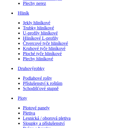
Plechy nerez
Hliník
Jekly hliníkové
Trubky hliníkové
U-profily hliníkové
Hliníkové L-profily
Čtvercové tyče hliníkové
Kruhové tyče hliníkové
Ploché tyče hliníkové
Plechy hliníkové
Druhovýrobky
Podlahové rošty
Příslušenství k roštům
Schodišťové stupně
Ploty
Plotové panely
Pletiva
Lesnická / oborová pletiva
Sloupky a příslušenství