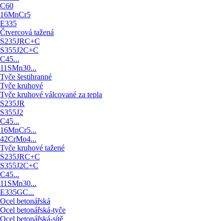
C60
16MnCr5
E335
Čtvercová tažená
S235JRC+C
S355J2C+C
C45...
11SMn30...
Tyče šestihranné
Tyče kruhové
Tyče kruhové válcované za tepla
S235JR
S355J2
C45...
16MnCr5...
42CrMo4...
Tyče kruhové tažené
S235JRC+C
S355J2C+C
C45...
11SMn30...
E335GC...
Ocel betonářská
Ocel betonářská-tyče
Ocel betonářská-sítě