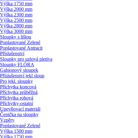
Výška 1750 mm
Výška 2000 mm
Výška 2300 mm
Výška 2500 mm
Výška 2800 mm
Výška 3000 mm
Sloupky s lištou
Poplastované Zelené
Poplastované Antracit
Příslušenství
Sloupky pro uzlová pletiva
Sloupky FLÓRA
Gabionový sloupek
Příslušenství jekl sloup
Pro jekl. sloupky
Příchytka koncová
Příchytka průběžná
Příchytka rohová
Příchytky-ostatní
Upevňovací materiál
Čepička na sloupky
Vzpěry
Poplastované Zelené
Výška 1500 mm
Výška 1750 mm