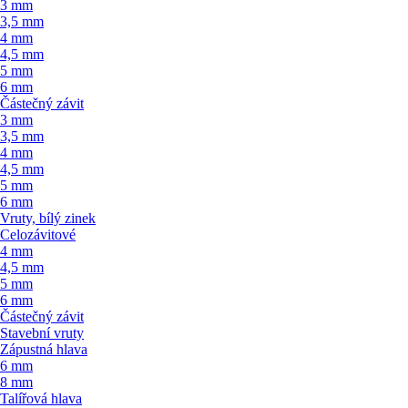
3 mm
3,5 mm
4 mm
4,5 mm
5 mm
6 mm
Částečný závit
3 mm
3,5 mm
4 mm
4,5 mm
5 mm
6 mm
Vruty, bílý zinek
Celozávitové
4 mm
4,5 mm
5 mm
6 mm
Částečný závit
Stavební vruty
Zápustná hlava
6 mm
8 mm
Talířová hlava