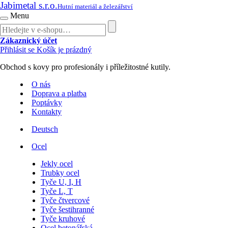
Jabimetal s.r.o.
Hutní materiál a železářství
Menu
Zákaznický účet
Přihlásit se
Košík je prázdný
Obchod s kovy pro profesionály i příležitostné kutily.
O nás
Doprava a platba
Poptávky
Kontakty
Deutsch
Ocel
Jekly ocel
Trubky ocel
Tyče U, I, H
Tyče L, T
Tyče čtvercové
Tyče šestihranné
Tyče kruhové
Ocel betonářská