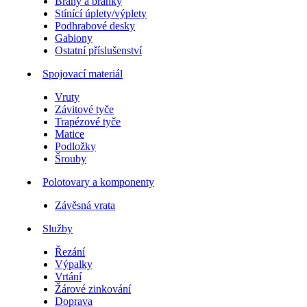
Brány a branky
Stínící úplety/výplety
Podhrabové desky
Gabiony
Ostatní příslušenství
Spojovací materiál
Vruty
Závitové tyče
Trapézové tyče
Matice
Podložky
Šrouby
Polotovary a komponenty
Závěsná vrata
Služby
Řezání
Výpalky
Vrtání
Žárové zinkování
Doprava