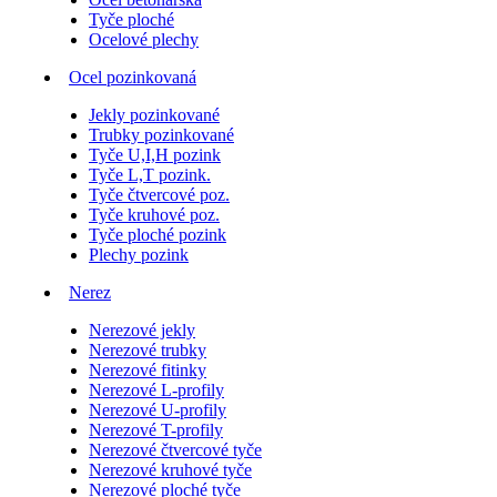
Tyče ploché
Ocelové plechy
Ocel pozinkovaná
Jekly pozinkované
Trubky pozinkované
Tyče U,I,H pozink
Tyče L,T pozink.
Tyče čtvercové poz.
Tyče kruhové poz.
Tyče ploché pozink
Plechy pozink
Nerez
Nerezové jekly
Nerezové trubky
Nerezové fitinky
Nerezové L-profily
Nerezové U-profily
Nerezové T-profily
Nerezové čtvercové tyče
Nerezové kruhové tyče
Nerezové ploché tyče