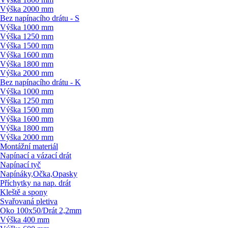
Výška 2000 mm
Bez napínacího drátu - S
Výška 1000 mm
Výška 1250 mm
Výška 1500 mm
Výška 1600 mm
Výška 1800 mm
Výška 2000 mm
Bez napínacího drátu - K
Výška 1000 mm
Výška 1250 mm
Výška 1500 mm
Výška 1600 mm
Výška 1800 mm
Výška 2000 mm
Montážní materiál
Napínací a vázací drát
Napínací tyč
Napínáky,Očka,Opasky
Příchytky na nap. drát
Kleště a spony
Svařovaná pletiva
Oko 100x50/
Drát 2,2mm
Výška 400 mm