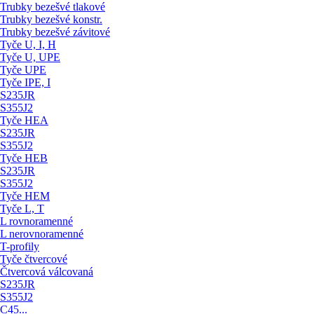
Trubky bezešvé tlakové
Trubky bezešvé konstr.
Trubky bezešvé závitové
Tyče U, I, H
Tyče U, UPE
Tyče UPE
Tyče IPE, I
S235JR
S355J2
Tyče HEA
S235JR
S355J2
Tyče HEB
S235JR
S355J2
Tyče HEM
Tyče L, T
L rovnoramenné
L nerovnoramenné
T-profily
Tyče čtvercové
Čtvercová válcovaná
S235JR
S355J2
C45...