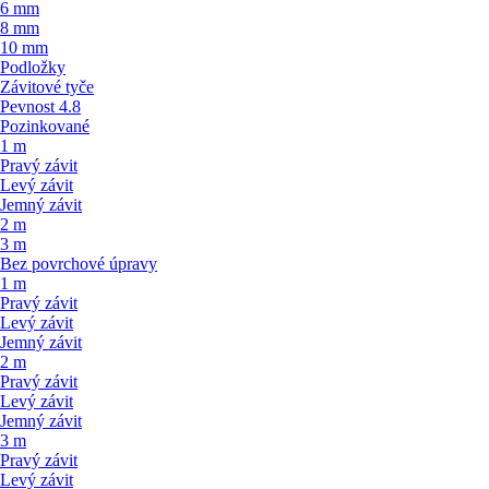
6 mm
8 mm
10 mm
Podložky
Závitové tyče
Pevnost 4.8
Pozinkované
1 m
Pravý závit
Levý závit
Jemný závit
2 m
3 m
Bez povrchové úpravy
1 m
Pravý závit
Levý závit
Jemný závit
2 m
Pravý závit
Levý závit
Jemný závit
3 m
Pravý závit
Levý závit