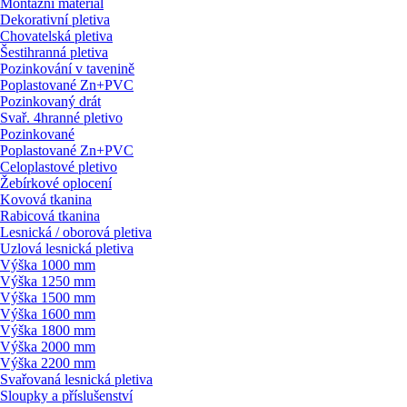
Montážní materiál
Dekorativní pletiva
Chovatelská pletiva
Šestihranná pletiva
Pozinkování v tavenině
Poplastované Zn+PVC
Pozinkovaný drát
Svař. 4hranné pletivo
Pozinkované
Poplastované Zn+PVC
Celoplastové pletivo
Žebírkové oplocení
Kovová tkanina
Rabicová tkanina
Lesnická / oborová pletiva
Uzlová lesnická pletiva
Výška 1000 mm
Výška 1250 mm
Výška 1500 mm
Výška 1600 mm
Výška 1800 mm
Výška 2000 mm
Výška 2200 mm
Svařovaná lesnická pletiva
Sloupky a příslušenství