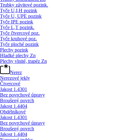
Trubky závitové pozink.
Tyče U,I,H pozink
Tyče U, UPE pozink
Tyče IPE pozink
Tyče L,T pozink.
Tyče čtvercové poz.
Tyče kruhové poz.
Tyče ploché pozink
Plechy pozink
Hladké plechy Zn
Plechy vlnité, trapéz Zn
Nerez
Nerezové jekly
Čtvercové
Jakost 1.4301
Bez povrchové úpravy
Broušený povrch
Jakost 1.4404
Obdélníkové
Jakost 1.4301
Bez povrchové úpravy
Broušený povrch
Jakost 1.4404
Nerezové trubky