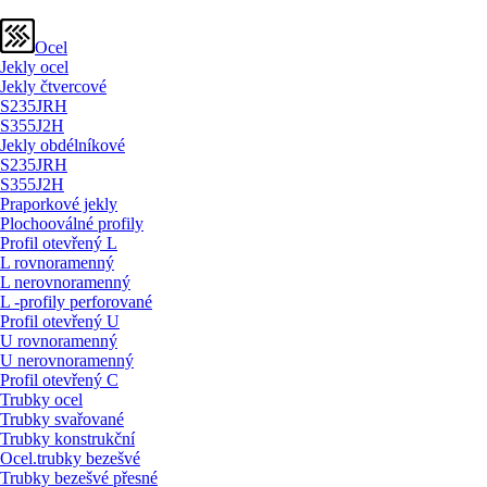
Ocel
Jekly ocel
Jekly čtvercové
S235JRH
S355J2H
Jekly obdélníkové
S235JRH
S355J2H
Praporkové jekly
Plochooválné profily
Profil otevřený L
L rovnoramenný
L nerovnoramenný
L -profily perforované
Profil otevřený U
U rovnoramenný
U nerovnoramenný
Profil otevřený C
Trubky ocel
Trubky svařované
Trubky konstrukční
Ocel.trubky bezešvé
Trubky bezešvé přesné