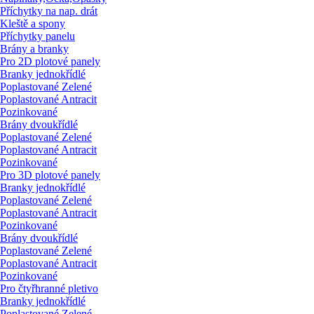
Příchytky na nap. drát
Kleště a spony
Příchytky panelu
Brány a branky
Pro 2D plotové panely
Branky jednokřídlé
Poplastované Zelené
Poplastované Antracit
Pozinkované
Brány dvoukřídlé
Poplastované Zelené
Poplastované Antracit
Pozinkované
Pro 3D plotové panely
Branky jednokřídlé
Poplastované Zelené
Poplastované Antracit
Pozinkované
Brány dvoukřídlé
Poplastované Zelené
Poplastované Antracit
Pozinkované
Pro čtyřhranné pletivo
Branky jednokřídlé
Poplastované Zelené