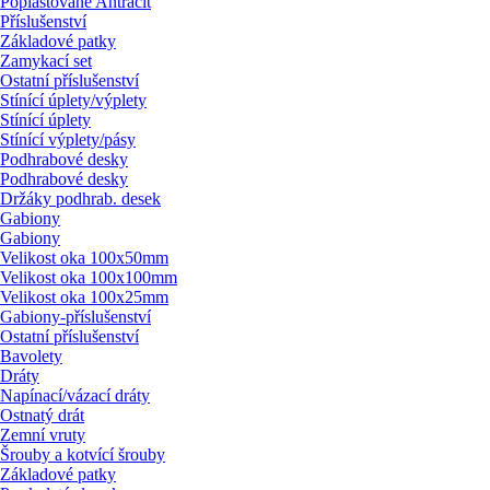
Poplastované Antracit
Příslušenství
Základové patky
Zamykací set
Ostatní příslušenství
Stínící úplety/
výplety
Stínící úplety
Stínící výplety/
pásy
Podhrabové desky
Podhrabové desky
Držáky podhrab. desek
Gabiony
Gabiony
Velikost oka 100x50mm
Velikost oka 100x100mm
Velikost oka 100x25mm
Gabiony-příslušenství
Ostatní příslušenství
Bavolety
Dráty
Napínací/
vázací dráty
Ostnatý drát
Zemní vruty
Šrouby a kotvící šrouby
Základové patky