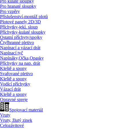
Pro kulaté sloupky
Pro hranaté sloupky
Pro vzpěry
Příslušenství-montáž plotů
Plotové panely 2D/
3D
Příchytky-jekl. sloup
Příchytky-kulaté sloupky
Ostatní příchyty/
spojky
Čtyřhranné pletivo
Napínací a vázací drát
Napínací tyč
Napínáky,Očka,Opasky
Příchytky na nap. drát
Kleště a spony
Svařované pletivo
Kleště a spony
Vodící příchytky
Vázací drát
Kleště a spony
Opravné spreje
Spojovací materiál
Vruty
Vruty, žlutý zinek
Celozávitové