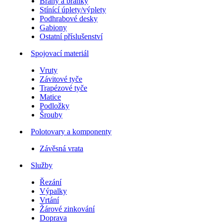
Brány a branky
Stínící úplety/výplety
Podhrabové desky
Gabiony
Ostatní příslušenství
Spojovací materiál
Vruty
Závitové tyče
Trapézové tyče
Matice
Podložky
Šrouby
Polotovary a komponenty
Závěsná vrata
Služby
Řezání
Výpalky
Vrtání
Žárové zinkování
Doprava