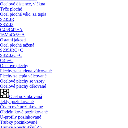
Ocelové distance, vlákna
Tyče ploché
Ocel plochá válc. za tepla
S235JR
S355J2
C45/
C45+A
16MnCr5/
+A
Ostatní jakosti
Ocel plochá tažená
S235JRC+C
S355J2C+C
C45+C
Ocelové plechy
Plechy za studena válcované
Plechy za tepla válcované
Ocelové plechy se vzory
Ocelové plechy děrované
Ocel pozinkovaná
Jekly pozinkované
Čtvercové pozinkované
Obdélníkové pozinkované
U-profily pozinkované
Trubky pozinkované
Trubky konstrukční Zn