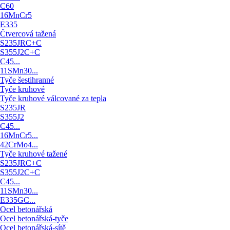
C60
16MnCr5
E335
Čtvercová tažená
S235JRC+C
S355J2C+C
C45...
11SMn30...
Tyče šestihranné
Tyče kruhové
Tyče kruhové válcované za tepla
S235JR
S355J2
C45...
16MnCr5...
42CrMo4...
Tyče kruhové tažené
S235JRC+C
S355J2C+C
C45...
11SMn30...
E335GC...
Ocel betonářská
Ocel betonářská-tyče
Ocel betonářská-sítě