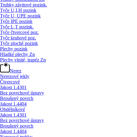
Trubky závitové pozink.
Tyče U,I,H pozink
Tyče U, UPE pozink
Tyče IPE pozink
Tyče L,T pozink.
Tyče čtvercové poz.
Tyče kruhové poz.
Tyče ploché pozink
Plechy pozink
Hladké plechy Zn
Plechy vlnité, trapéz Zn
Nerez
Nerezové jekly
Čtvercové
Jakost 1.4301
Bez povrchové úpravy
Broušený povrch
Jakost 1.4404
Obdélníkové
Jakost 1.4301
Bez povrchové úpravy
Broušený povrch
Jakost 1.4404
Nerezové trubky