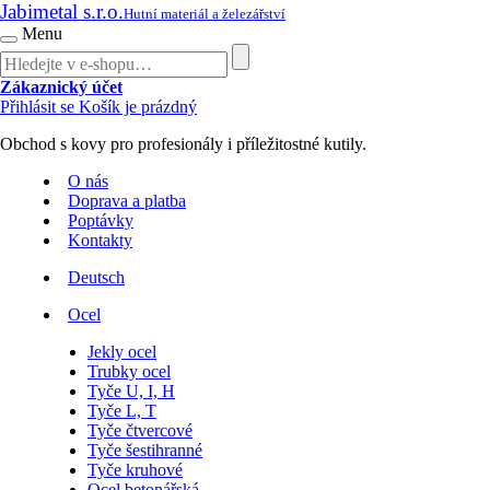
Jabimetal s.r.o.
Hutní materiál a železářství
Menu
Zákaznický účet
Přihlásit se
Košík je prázdný
Obchod s kovy pro profesionály i příležitostné kutily.
O nás
Doprava a platba
Poptávky
Kontakty
Deutsch
Ocel
Jekly ocel
Trubky ocel
Tyče U, I, H
Tyče L, T
Tyče čtvercové
Tyče šestihranné
Tyče kruhové
Ocel betonářská