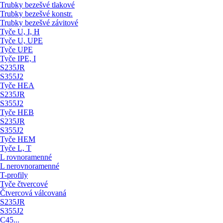
Trubky bezešvé tlakové
Trubky bezešvé konstr.
Trubky bezešvé závitové
Tyče U, I, H
Tyče U, UPE
Tyče UPE
Tyče IPE, I
S235JR
S355J2
Tyče HEA
S235JR
S355J2
Tyče HEB
S235JR
S355J2
Tyče HEM
Tyče L, T
L rovnoramenné
L nerovnoramenné
T-profily
Tyče čtvercové
Čtvercová válcovaná
S235JR
S355J2
C45...