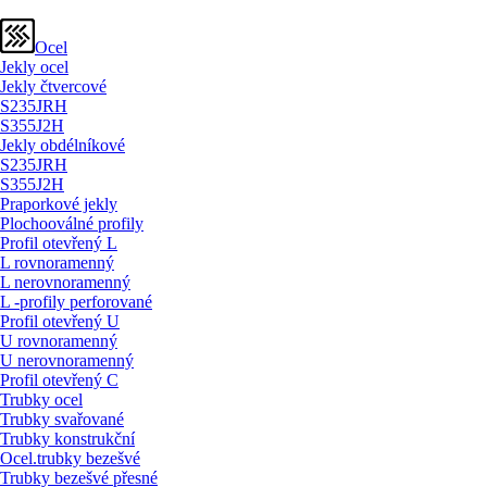
Ocel
Jekly ocel
Jekly čtvercové
S235JRH
S355J2H
Jekly obdélníkové
S235JRH
S355J2H
Praporkové jekly
Plochooválné profily
Profil otevřený L
L rovnoramenný
L nerovnoramenný
L -profily perforované
Profil otevřený U
U rovnoramenný
U nerovnoramenný
Profil otevřený C
Trubky ocel
Trubky svařované
Trubky konstrukční
Ocel.trubky bezešvé
Trubky bezešvé přesné