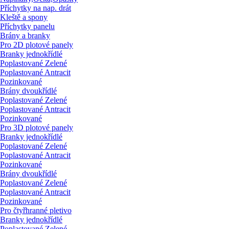
Příchytky na nap. drát
Kleště a spony
Příchytky panelu
Brány a branky
Pro 2D plotové panely
Branky jednokřídlé
Poplastované Zelené
Poplastované Antracit
Pozinkované
Brány dvoukřídlé
Poplastované Zelené
Poplastované Antracit
Pozinkované
Pro 3D plotové panely
Branky jednokřídlé
Poplastované Zelené
Poplastované Antracit
Pozinkované
Brány dvoukřídlé
Poplastované Zelené
Poplastované Antracit
Pozinkované
Pro čtyřhranné pletivo
Branky jednokřídlé
Poplastované Zelené