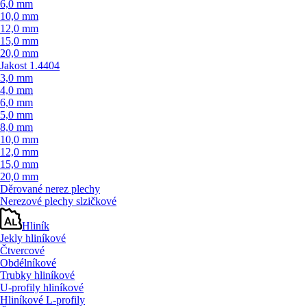
6,0 mm
10,0 mm
12,0 mm
15,0 mm
20,0 mm
Jakost 1.4404
3,0 mm
4,0 mm
6,0 mm
5,0 mm
8,0 mm
10,0 mm
12,0 mm
15,0 mm
20,0 mm
Děrované nerez plechy
Nerezové plechy slzičkové
Hliník
Jekly hliníkové
Čtvercové
Obdélníkové
Trubky hliníkové
U-profily hliníkové
Hliníkové L-profily