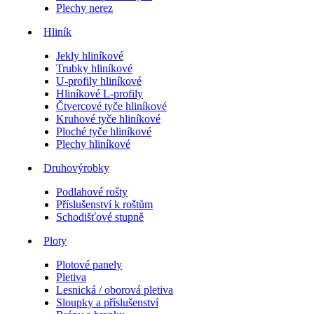
Plechy nerez
Hliník
Jekly hliníkové
Trubky hliníkové
U-profily hliníkové
Hliníkové L-profily
Čtvercové tyče hliníkové
Kruhové tyče hliníkové
Ploché tyče hliníkové
Plechy hliníkové
Druhovýrobky
Podlahové rošty
Příslušenství k roštům
Schodišťové stupně
Ploty
Plotové panely
Pletiva
Lesnická / oborová pletiva
Sloupky a příslušenství