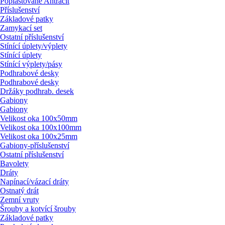
Poplastované Antracit
Příslušenství
Základové patky
Zamykací set
Ostatní příslušenství
Stínící úplety/
výplety
Stínící úplety
Stínící výplety/
pásy
Podhrabové desky
Podhrabové desky
Držáky podhrab. desek
Gabiony
Gabiony
Velikost oka 100x50mm
Velikost oka 100x100mm
Velikost oka 100x25mm
Gabiony-příslušenství
Ostatní příslušenství
Bavolety
Dráty
Napínací/
vázací dráty
Ostnatý drát
Zemní vruty
Šrouby a kotvící šrouby
Základové patky