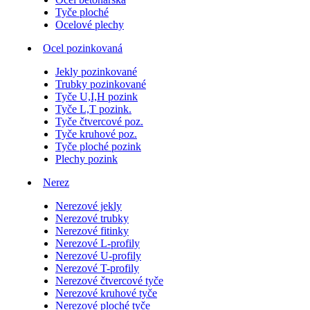
Tyče ploché
Ocelové plechy
Ocel pozinkovaná
Jekly pozinkované
Trubky pozinkované
Tyče U,I,H pozink
Tyče L,T pozink.
Tyče čtvercové poz.
Tyče kruhové poz.
Tyče ploché pozink
Plechy pozink
Nerez
Nerezové jekly
Nerezové trubky
Nerezové fitinky
Nerezové L-profily
Nerezové U-profily
Nerezové T-profily
Nerezové čtvercové tyče
Nerezové kruhové tyče
Nerezové ploché tyče