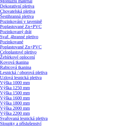
Montážní materiál
Dekorativní pletiva
Chovatelská pletiva
Šestihranná pletiva
Pozinkování v tavenině
Poplastované Zn+PVC
Pozinkovaný drát
Svař. 4hranné pletivo
Pozinkované
Poplastované Zn+PVC
Celoplastové pletivo
Žebírkové oplocení
Kovová tkanina
Rabicová tkanina
Lesnická / oborová pletiva
Uzlová lesnická pletiva
Výška 1000 mm
Výška 1250 mm
Výška 1500 mm
Výška 1600 mm
Výška 1800 mm
Výška 2000 mm
Výška 2200 mm
Svařovaná lesnická pletiva
Sloupky a příslušenství