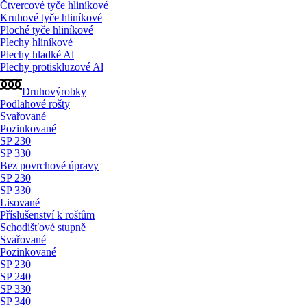
Čtvercové tyče hliníkové
Kruhové tyče hliníkové
Ploché tyče hliníkové
Plechy hliníkové
Plechy hladké Al
Plechy protiskluzové Al
Druhovýrobky
Podlahové rošty
Svařované
Pozinkované
SP 230
SP 330
Bez povrchové úpravy
SP 230
SP 330
Lisované
Příslušenství k roštům
Schodišťové stupně
Svařované
Pozinkované
SP 230
SP 240
SP 330
SP 340