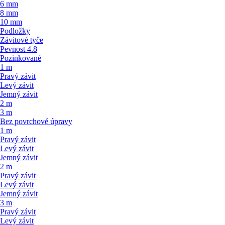
6 mm
8 mm
10 mm
Podložky
Závitové tyče
Pevnost 4.8
Pozinkované
1 m
Pravý závit
Levý závit
Jemný závit
2 m
3 m
Bez povrchové úpravy
1 m
Pravý závit
Levý závit
Jemný závit
2 m
Pravý závit
Levý závit
Jemný závit
3 m
Pravý závit
Levý závit