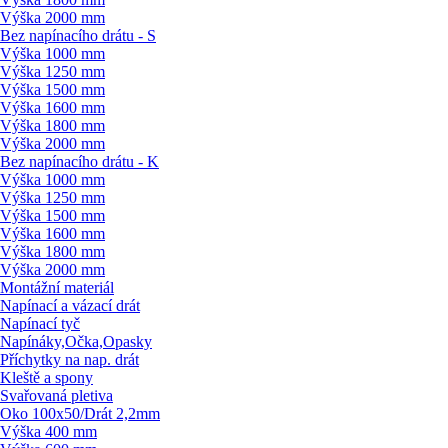
Výška 2000 mm
Bez napínacího drátu - S
Výška 1000 mm
Výška 1250 mm
Výška 1500 mm
Výška 1600 mm
Výška 1800 mm
Výška 2000 mm
Bez napínacího drátu - K
Výška 1000 mm
Výška 1250 mm
Výška 1500 mm
Výška 1600 mm
Výška 1800 mm
Výška 2000 mm
Montážní materiál
Napínací a vázací drát
Napínací tyč
Napínáky,Očka,Opasky
Příchytky na nap. drát
Kleště a spony
Svařovaná pletiva
Oko 100x50/
Drát 2,2mm
Výška 400 mm