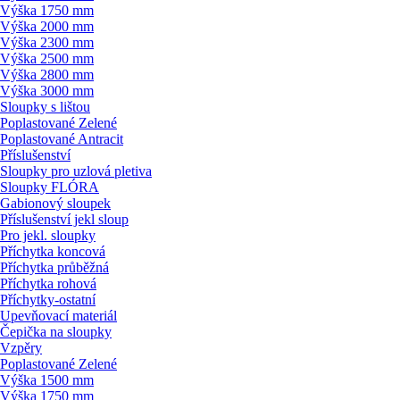
Výška 1750 mm
Výška 2000 mm
Výška 2300 mm
Výška 2500 mm
Výška 2800 mm
Výška 3000 mm
Sloupky s lištou
Poplastované Zelené
Poplastované Antracit
Příslušenství
Sloupky pro uzlová pletiva
Sloupky FLÓRA
Gabionový sloupek
Příslušenství jekl sloup
Pro jekl. sloupky
Příchytka koncová
Příchytka průběžná
Příchytka rohová
Příchytky-ostatní
Upevňovací materiál
Čepička na sloupky
Vzpěry
Poplastované Zelené
Výška 1500 mm
Výška 1750 mm