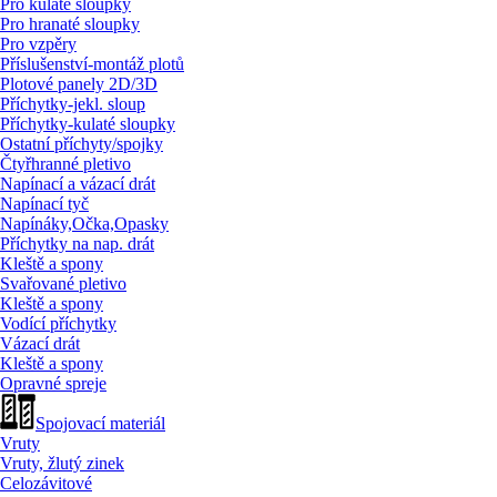
Pro kulaté sloupky
Pro hranaté sloupky
Pro vzpěry
Příslušenství-montáž plotů
Plotové panely 2D/
3D
Příchytky-jekl. sloup
Příchytky-kulaté sloupky
Ostatní příchyty/
spojky
Čtyřhranné pletivo
Napínací a vázací drát
Napínací tyč
Napínáky,Očka,Opasky
Příchytky na nap. drát
Kleště a spony
Svařované pletivo
Kleště a spony
Vodící příchytky
Vázací drát
Kleště a spony
Opravné spreje
Spojovací materiál
Vruty
Vruty, žlutý zinek
Celozávitové