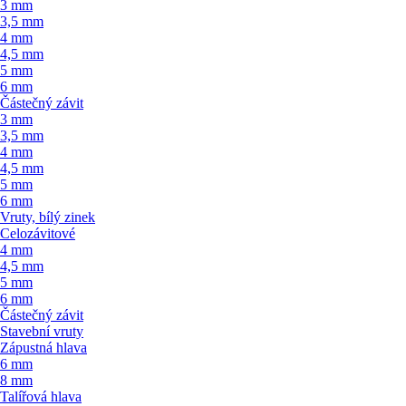
3 mm
3,5 mm
4 mm
4,5 mm
5 mm
6 mm
Částečný závit
3 mm
3,5 mm
4 mm
4,5 mm
5 mm
6 mm
Vruty, bílý zinek
Celozávitové
4 mm
4,5 mm
5 mm
6 mm
Částečný závit
Stavební vruty
Zápustná hlava
6 mm
8 mm
Talířová hlava