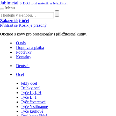
Jabimetal s.r.o.
Hutní materiál a železářství
Menu
Zákaznický účet
Přihlásit se
Košík je prázdný
Obchod s kovy pro profesionály i příležitostné kutily.
O nás
Doprava a platba
Poptávky
Kontakty
Deutsch
Ocel
Jekly ocel
Trubky ocel
Tyče U, I, H
Tyče L, T
Tyče čtvercové
Tyče šestihranné
Tyče kruhové
Ocel betonářská