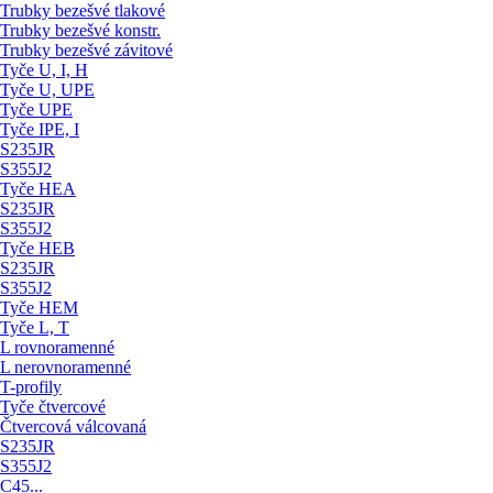
Trubky bezešvé tlakové
Trubky bezešvé konstr.
Trubky bezešvé závitové
Tyče U, I, H
Tyče U, UPE
Tyče UPE
Tyče IPE, I
S235JR
S355J2
Tyče HEA
S235JR
S355J2
Tyče HEB
S235JR
S355J2
Tyče HEM
Tyče L, T
L rovnoramenné
L nerovnoramenné
T-profily
Tyče čtvercové
Čtvercová válcovaná
S235JR
S355J2
C45...