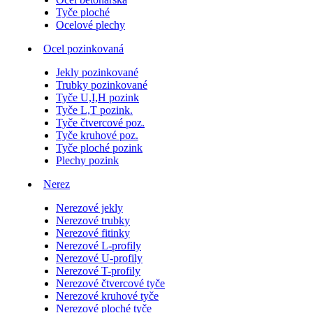
Tyče ploché
Ocelové plechy
Ocel pozinkovaná
Jekly pozinkované
Trubky pozinkované
Tyče U,I,H pozink
Tyče L,T pozink.
Tyče čtvercové poz.
Tyče kruhové poz.
Tyče ploché pozink
Plechy pozink
Nerez
Nerezové jekly
Nerezové trubky
Nerezové fitinky
Nerezové L-profily
Nerezové U-profily
Nerezové T-profily
Nerezové čtvercové tyče
Nerezové kruhové tyče
Nerezové ploché tyče