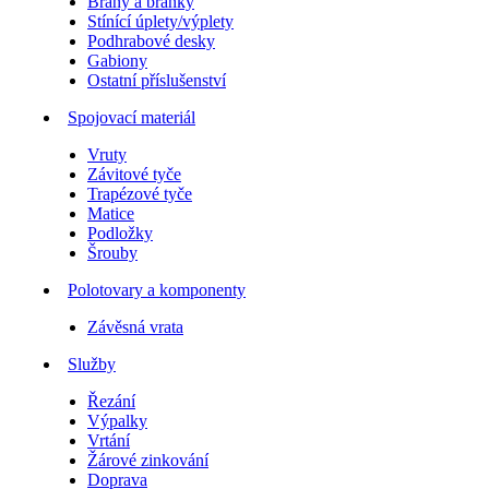
Brány a branky
Stínící úplety/výplety
Podhrabové desky
Gabiony
Ostatní příslušenství
Spojovací materiál
Vruty
Závitové tyče
Trapézové tyče
Matice
Podložky
Šrouby
Polotovary a komponenty
Závěsná vrata
Služby
Řezání
Výpalky
Vrtání
Žárové zinkování
Doprava