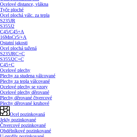
Ocelové distance, vlákna
Tyče ploché
Ocel plochá válc. za tepla
S235JR
S355J2
C45/
C45+A
16MnCr5/
+A
Ostatní jakosti
Ocel plochá tažená
S235JRC+C
S355J2C+C
C45+C
Ocelové plechy
Plechy za studena válcované
Plechy za tepla válcované
Ocelové plechy se vzory
Ocelové plechy děrované
Plechy děrované čtvercové
Plechy děrované kruhové
Ocel pozinkovaná
Jekly pozinkované
Čtvercové pozinkované
Obdélníkové pozinkované
U-profily pozinkované