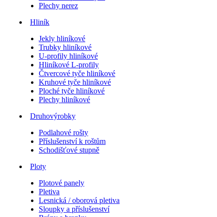
Plechy nerez
Hliník
Jekly hliníkové
Trubky hliníkové
U-profily hliníkové
Hliníkové L-profily
Čtvercové tyče hliníkové
Kruhové tyče hliníkové
Ploché tyče hliníkové
Plechy hliníkové
Druhovýrobky
Podlahové rošty
Příslušenství k roštům
Schodišťové stupně
Ploty
Plotové panely
Pletiva
Lesnická / oborová pletiva
Sloupky a příslušenství