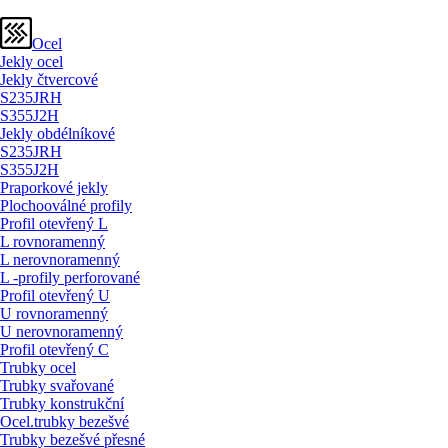
Ocel
Jekly ocel
Jekly čtvercové
S235JRH
S355J2H
Jekly obdélníkové
S235JRH
S355J2H
Praporkové jekly
Plochooválné profily
Profil otevřený L
L rovnoramenný
L nerovnoramenný
L -profily perforované
Profil otevřený U
U rovnoramenný
U nerovnoramenný
Profil otevřený C
Trubky ocel
Trubky svařované
Trubky konstrukční
Ocel.trubky bezešvé
Trubky bezešvé přesné