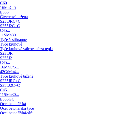
C60
16MnCr5
E335
Čtvercová tažená
S235JRC+C
S355J2C+C
C45...
11SMn30...
Tyče šestihranné
Tyče kruhové
Tyče kruhové válcované za tepla
S235JR
S355J2
C45...
16MnCr5...
42CrMo4...
Tyče kruhové tažené
S235JRC+C
S355J2C+C
C45...
11SMn30...
E335GC...
Ocel betonářská
Ocel betonářská-tyče
Ocel betonářská-sítě