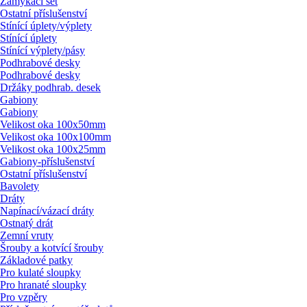
Zamykací set
Ostatní příslušenství
Stínící úplety/
výplety
Stínící úplety
Stínící výplety/
pásy
Podhrabové desky
Podhrabové desky
Držáky podhrab. desek
Gabiony
Gabiony
Velikost oka 100x50mm
Velikost oka 100x100mm
Velikost oka 100x25mm
Gabiony-příslušenství
Ostatní příslušenství
Bavolety
Dráty
Napínací/
vázací dráty
Ostnatý drát
Zemní vruty
Šrouby a kotvící šrouby
Základové patky
Pro kulaté sloupky
Pro hranaté sloupky
Pro vzpěry