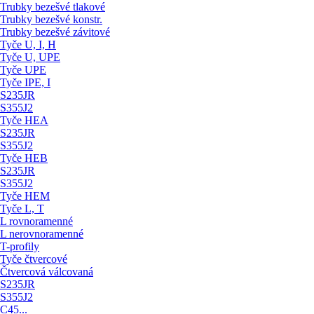
Trubky bezešvé tlakové
Trubky bezešvé konstr.
Trubky bezešvé závitové
Tyče U, I, H
Tyče U, UPE
Tyče UPE
Tyče IPE, I
S235JR
S355J2
Tyče HEA
S235JR
S355J2
Tyče HEB
S235JR
S355J2
Tyče HEM
Tyče L, T
L rovnoramenné
L nerovnoramenné
T-profily
Tyče čtvercové
Čtvercová válcovaná
S235JR
S355J2
C45...