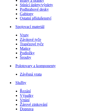
Brány a branky
Stínící úplety/výplety
Podhrabové desky
Gabiony
Ostatní příslušenství
Spojovací materiál
Vruty
Závitové tyče
Trapézové tyče
Matice
Podložky
Šrouby
Polotovary a komponenty
Závěsná vrata
Služby
Řezání
Výpalky
Vrtání
Žárové zinkování
Doprava