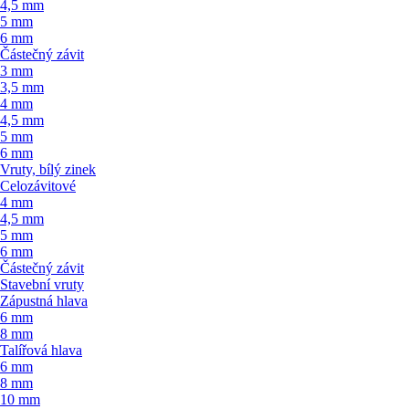
4,5 mm
5 mm
6 mm
Částečný závit
3 mm
3,5 mm
4 mm
4,5 mm
5 mm
6 mm
Vruty, bílý zinek
Celozávitové
4 mm
4,5 mm
5 mm
6 mm
Částečný závit
Stavební vruty
Zápustná hlava
6 mm
8 mm
Talířová hlava
6 mm
8 mm
10 mm