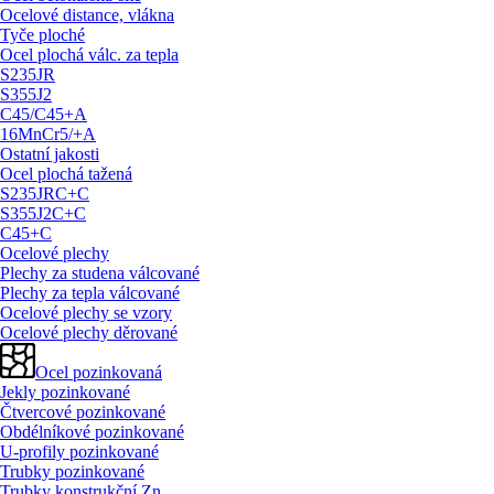
Ocelové distance, vlákna
Tyče ploché
Ocel plochá válc. za tepla
S235JR
S355J2
C45/
C45+A
16MnCr5/
+A
Ostatní jakosti
Ocel plochá tažená
S235JRC+C
S355J2C+C
C45+C
Ocelové plechy
Plechy za studena válcované
Plechy za tepla válcované
Ocelové plechy se vzory
Ocelové plechy děrované
Ocel pozinkovaná
Jekly pozinkované
Čtvercové pozinkované
Obdélníkové pozinkované
U-profily pozinkované
Trubky pozinkované
Trubky konstrukční Zn