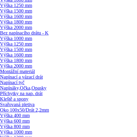
Výška 1250 mm
Výška 1500 mm
Výška 1600 mm
Výška 1800 mm
Výška 2000 mm
Bez napínacího drátu - K
Výška 1000 mm
Výška 1250 mm
Výška 1500 mm
Výška 1600 mm
Výška 1800 mm
Výška 2000 mm
Montážní materiál
Napínací a vázací drát
Napínací tyč
Napínáky,Očka,Opasky
Příchytky na nap. drát
Kleště a spony
Svařovaná pletiva
Oko 100x50/
Drát 2,2mm
Výška 400 mm
Výška 600 mm
Výška 800 mm
Výška 1000 mm