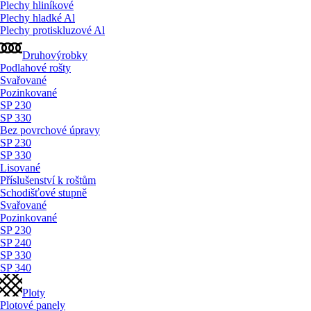
Plechy hliníkové
Plechy hladké Al
Plechy protiskluzové Al
Druhovýrobky
Podlahové rošty
Svařované
Pozinkované
SP 230
SP 330
Bez povrchové úpravy
SP 230
SP 330
Lisované
Příslušenství k roštům
Schodišťové stupně
Svařované
Pozinkované
SP 230
SP 240
SP 330
SP 340
Ploty
Plotové panely