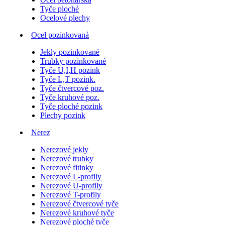
Tyče ploché
Ocelové plechy
Ocel pozinkovaná
Jekly pozinkované
Trubky pozinkované
Tyče U,I,H pozink
Tyče L,T pozink.
Tyče čtvercové poz.
Tyče kruhové poz.
Tyče ploché pozink
Plechy pozink
Nerez
Nerezové jekly
Nerezové trubky
Nerezové fitinky
Nerezové L-profily
Nerezové U-profily
Nerezové T-profily
Nerezové čtvercové tyče
Nerezové kruhové tyče
Nerezové ploché tyče