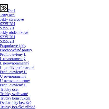
Ocel
Jekly ocel
Jekly čtvercové
S235JRH
S355J2H
Jekly obdélníkové
S235JRH
S355J2H
Praporkové jekly
Plochooválné profily
Profil otevřený L
L rovnoramenný
L nerovnoramenný
L -profily perforované
Profil otevřený U
U rovnoramenný
U nerovnoramenný
Profil otevřený C
Trubky ocel
Trubky svařované
Trubky konstrukční
Ocel.trubky bezešvé
Trubky bezešvé přesné