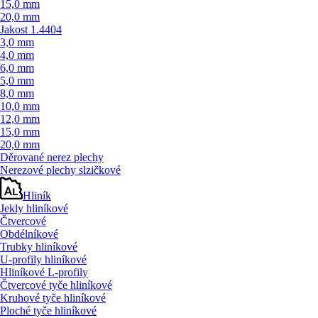
15,0 mm
20,0 mm
Jakost 1.4404
3,0 mm
4,0 mm
6,0 mm
5,0 mm
8,0 mm
10,0 mm
12,0 mm
15,0 mm
20,0 mm
Děrované nerez plechy
Nerezové plechy slzičkové
Hliník
Jekly hliníkové
Čtvercové
Obdélníkové
Trubky hliníkové
U-profily hliníkové
Hliníkové L-profily
Čtvercové tyče hliníkové
Kruhové tyče hliníkové
Ploché tyče hliníkové