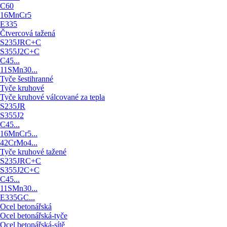
C60
16MnCr5
E335
Čtvercová tažená
S235JRC+C
S355J2C+C
C45...
11SMn30...
Tyče šestihranné
Tyče kruhové
Tyče kruhové válcované za tepla
S235JR
S355J2
C45...
16MnCr5...
42CrMo4...
Tyče kruhové tažené
S235JRC+C
S355J2C+C
C45...
11SMn30...
E335GC...
Ocel betonářská
Ocel betonářská-tyče
Ocel betonářská-sítě