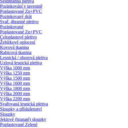
Šestihranná pletiva
Pozinkování v tavenině
Poplastované Zn+PVC
Pozinkovaný drát
Svař. 4hranné pletivo
Pozinkované
Poplastované Zn+PVC
Celoplastové pletivo
Žebírkové oplocení
Kovová tkanina
Rabicová tkanina
Lesnická / oborová pletiva
Uzlová lesnická pletiva
Výška 1000 mm
Výška 1250 mm
Výška 1500 mm
Výška 1600 mm
Výška 1800 mm
Výška 2000 mm
Výška 2200 mm
Svařovaná lesnická pletiva
Sloupky a příslušenství
Sloupky
Jeklové (hranaté) sloupky
Poplastované Zelené