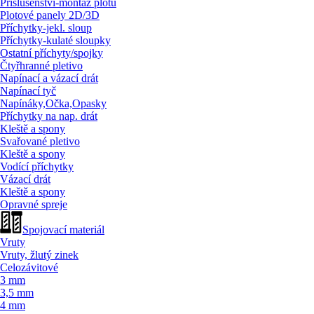
Příslušenství-montáž plotů
Plotové panely 2D/
3D
Příchytky-jekl. sloup
Příchytky-kulaté sloupky
Ostatní příchyty/
spojky
Čtyřhranné pletivo
Napínací a vázací drát
Napínací tyč
Napínáky,Očka,Opasky
Příchytky na nap. drát
Kleště a spony
Svařované pletivo
Kleště a spony
Vodící příchytky
Vázací drát
Kleště a spony
Opravné spreje
Spojovací materiál
Vruty
Vruty, žlutý zinek
Celozávitové
3 mm
3,5 mm
4 mm