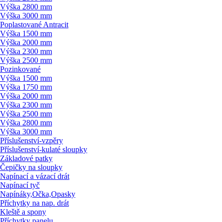
Výška 2800 mm
Výška 3000 mm
Poplastované Antracit
Výška 1500 mm
Výška 2000 mm
Výška 2300 mm
Výška 2500 mm
Pozinkované
Výška 1500 mm
Výška 1750 mm
Výška 2000 mm
Výška 2300 mm
Výška 2500 mm
Výška 2800 mm
Výška 3000 mm
Příslušenství-vzpěry
Příslušenství-kulaté sloupky
Základové patky
Čepičky na sloupky
Napínací a vázací drát
Napínací tyč
Napínáky,Očka,Opasky
Příchytky na nap. drát
Kleště a spony
Příchytky panelu