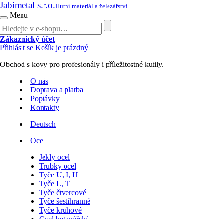
Jabimetal s.r.o.
Hutní materiál a železářství
Menu
Zákaznický účet
Přihlásit se
Košík je prázdný
Obchod s kovy pro profesionály i příležitostné kutily.
O nás
Doprava a platba
Poptávky
Kontakty
Deutsch
Ocel
Jekly ocel
Trubky ocel
Tyče U, I, H
Tyče L, T
Tyče čtvercové
Tyče šestihranné
Tyče kruhové
Ocel betonářská