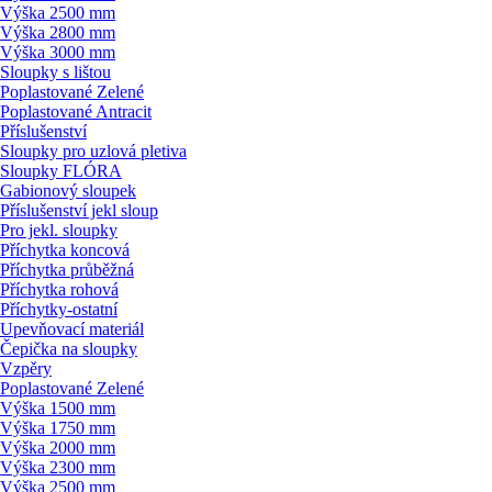
Výška 2500 mm
Výška 2800 mm
Výška 3000 mm
Sloupky s lištou
Poplastované Zelené
Poplastované Antracit
Příslušenství
Sloupky pro uzlová pletiva
Sloupky FLÓRA
Gabionový sloupek
Příslušenství jekl sloup
Pro jekl. sloupky
Příchytka koncová
Příchytka průběžná
Příchytka rohová
Příchytky-ostatní
Upevňovací materiál
Čepička na sloupky
Vzpěry
Poplastované Zelené
Výška 1500 mm
Výška 1750 mm
Výška 2000 mm
Výška 2300 mm
Výška 2500 mm