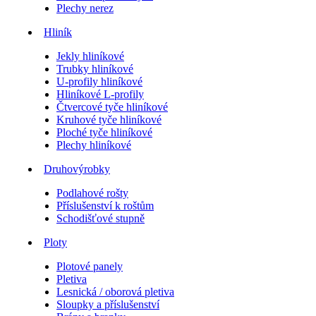
Plechy nerez
Hliník
Jekly hliníkové
Trubky hliníkové
U-profily hliníkové
Hliníkové L-profily
Čtvercové tyče hliníkové
Kruhové tyče hliníkové
Ploché tyče hliníkové
Plechy hliníkové
Druhovýrobky
Podlahové rošty
Příslušenství k roštům
Schodišťové stupně
Ploty
Plotové panely
Pletiva
Lesnická / oborová pletiva
Sloupky a příslušenství