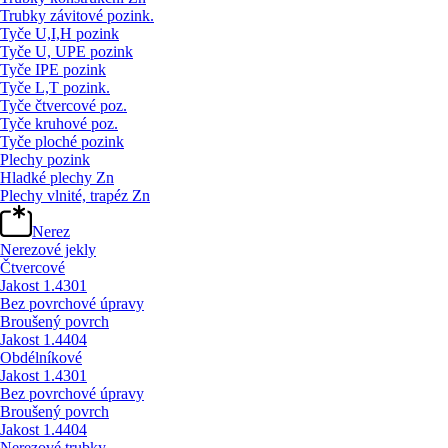
Trubky závitové pozink.
Tyče U,I,H pozink
Tyče U, UPE pozink
Tyče IPE pozink
Tyče L,T pozink.
Tyče čtvercové poz.
Tyče kruhové poz.
Tyče ploché pozink
Plechy pozink
Hladké plechy Zn
Plechy vlnité, trapéz Zn
Nerez
Nerezové jekly
Čtvercové
Jakost 1.4301
Bez povrchové úpravy
Broušený povrch
Jakost 1.4404
Obdélníkové
Jakost 1.4301
Bez povrchové úpravy
Broušený povrch
Jakost 1.4404
Nerezové trubky