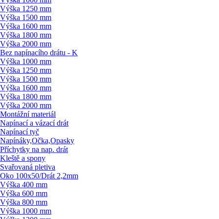
Výška 1250 mm
Výška 1500 mm
Výška 1600 mm
Výška 1800 mm
Výška 2000 mm
Bez napínacího drátu - K
Výška 1000 mm
Výška 1250 mm
Výška 1500 mm
Výška 1600 mm
Výška 1800 mm
Výška 2000 mm
Montážní materiál
Napínací a vázací drát
Napínací tyč
Napínáky,Očka,Opasky
Příchytky na nap. drát
Kleště a spony
Svařovaná pletiva
Oko 100x50/
Drát 2,2mm
Výška 400 mm
Výška 600 mm
Výška 800 mm
Výška 1000 mm