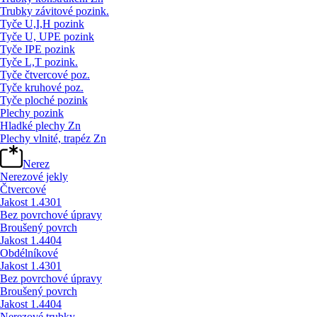
Trubky závitové pozink.
Tyče U,I,H pozink
Tyče U, UPE pozink
Tyče IPE pozink
Tyče L,T pozink.
Tyče čtvercové poz.
Tyče kruhové poz.
Tyče ploché pozink
Plechy pozink
Hladké plechy Zn
Plechy vlnité, trapéz Zn
Nerez
Nerezové jekly
Čtvercové
Jakost 1.4301
Bez povrchové úpravy
Broušený povrch
Jakost 1.4404
Obdélníkové
Jakost 1.4301
Bez povrchové úpravy
Broušený povrch
Jakost 1.4404
Nerezové trubky