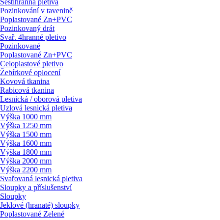
Šestihranná pletiva
Pozinkování v tavenině
Poplastované Zn+PVC
Pozinkovaný drát
Svař. 4hranné pletivo
Pozinkované
Poplastované Zn+PVC
Celoplastové pletivo
Žebírkové oplocení
Kovová tkanina
Rabicová tkanina
Lesnická / oborová pletiva
Uzlová lesnická pletiva
Výška 1000 mm
Výška 1250 mm
Výška 1500 mm
Výška 1600 mm
Výška 1800 mm
Výška 2000 mm
Výška 2200 mm
Svařovaná lesnická pletiva
Sloupky a příslušenství
Sloupky
Jeklové (hranaté) sloupky
Poplastované Zelené