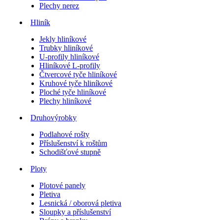
Plechy nerez
Hliník
Jekly hliníkové
Trubky hliníkové
U-profily hliníkové
Hliníkové L-profily
Čtvercové tyče hliníkové
Kruhové tyče hliníkové
Ploché tyče hliníkové
Plechy hliníkové
Druhovýrobky
Podlahové rošty
Příslušenství k roštům
Schodišťové stupně
Ploty
Plotové panely
Pletiva
Lesnická / oborová pletiva
Sloupky a příslušenství