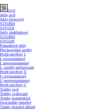
Ocel
Jekly ocel
Jekly čtvercové
S235JRH
S355J2H
Jekly obdélníkové
S235JRH
S355J2H
Praporkové jekly
Plochooválné profily
Profil otevřený L
L rovnoramenný
L nerovnoramenný
L -profily perforované
Profil otevřený U
U rovnoramenný
U nerovnoramenný
Profil otevřený C
Trubky ocel
Trubky svařované
Trubky konstrukční
Ocel.trubky bezešvé
Trubky bezešvé přesné