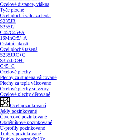
Ocelové distance, vlákna
Tyče ploché
Ocel plochá válc. za tepla
S235JR
S355J2
C45/
C45+A
16MnCr5/
+A
Ostatní jakosti
Ocel plochá tažená
S235JRC+C
S355J2C+C
C45+C
Ocelové plechy
Plechy za studena válcované
Plechy za tepla válcované
Ocelové plechy se vzory
Ocelové plechy děrované
Ocel pozinkovaná
Jekly pozinkované
Čtvercové pozinkované
Obdélníkové pozinkované
U-profily pozinkované
Trubky pozinkované
Trubky konstrukční Zn