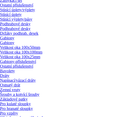
Zamykací set
Ostatní příslušenství
Stínící úplety/
výplety
Stínící úplety
Stínící výplety/
pásy
Podhrabové desky
Podhrabové desky
Držáky podhrab. desek
Gabiony
Gabiony
Velikost oka 100x50mm
Velikost oka 100x100mm
Velikost oka 100x25mm
Gabiony-příslušenství
Ostatní příslušenství
Bavolety
Dráty
Napínací/
vázací dráty
Ostnatý drát
Zemní vruty
Šrouby a kotvící šrouby
Základové patky
Pro kulaté sloupky
Pro hranaté sloupky
Pro vzpěry