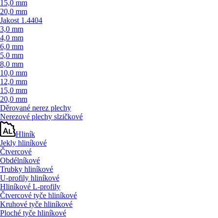
15,0 mm
20,0 mm
Jakost 1.4404
3,0 mm
4,0 mm
6,0 mm
5,0 mm
8,0 mm
10,0 mm
12,0 mm
15,0 mm
20,0 mm
Děrované nerez plechy
Nerezové plechy slzičkové
Hliník
Jekly hliníkové
Čtvercové
Obdélníkové
Trubky hliníkové
U-profily hliníkové
Hliníkové L-profily
Čtvercové tyče hliníkové
Kruhové tyče hliníkové
Ploché tyče hliníkové