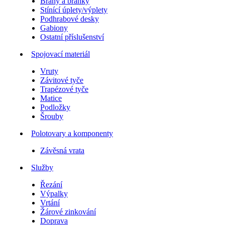
Brány a branky
Stínící úplety/výplety
Podhrabové desky
Gabiony
Ostatní příslušenství
Spojovací materiál
Vruty
Závitové tyče
Trapézové tyče
Matice
Podložky
Šrouby
Polotovary a komponenty
Závěsná vrata
Služby
Řezání
Výpalky
Vrtání
Žárové zinkování
Doprava