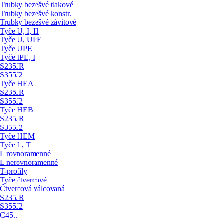
Trubky bezešvé tlakové
Trubky bezešvé konstr.
Trubky bezešvé závitové
Tyče U, I, H
Tyče U, UPE
Tyče UPE
Tyče IPE, I
S235JR
S355J2
Tyče HEA
S235JR
S355J2
Tyče HEB
S235JR
S355J2
Tyče HEM
Tyče L, T
L rovnoramenné
L nerovnoramenné
T-profily
Tyče čtvercové
Čtvercová válcovaná
S235JR
S355J2
C45...