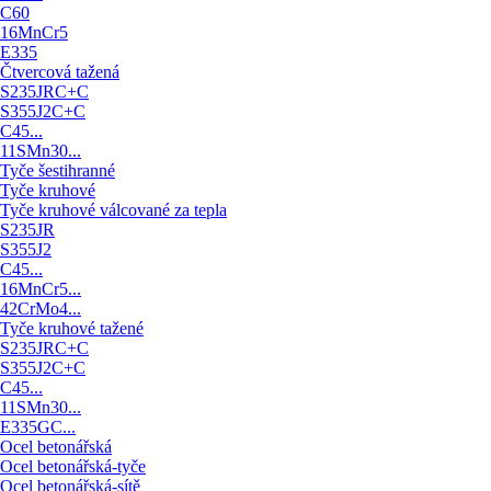
C60
16MnCr5
E335
Čtvercová tažená
S235JRC+C
S355J2C+C
C45...
11SMn30...
Tyče šestihranné
Tyče kruhové
Tyče kruhové válcované za tepla
S235JR
S355J2
C45...
16MnCr5...
42CrMo4...
Tyče kruhové tažené
S235JRC+C
S355J2C+C
C45...
11SMn30...
E335GC...
Ocel betonářská
Ocel betonářská-tyče
Ocel betonářská-sítě