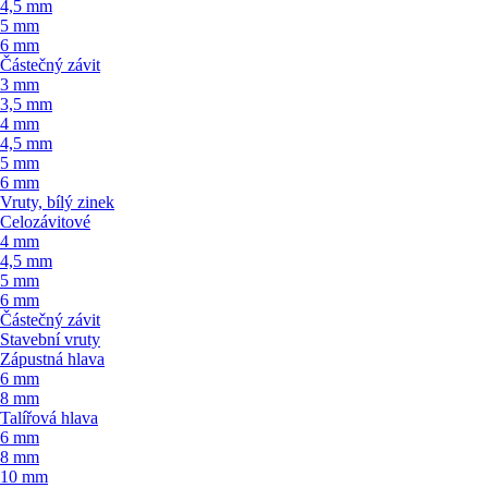
4,5 mm
5 mm
6 mm
Částečný závit
3 mm
3,5 mm
4 mm
4,5 mm
5 mm
6 mm
Vruty, bílý zinek
Celozávitové
4 mm
4,5 mm
5 mm
6 mm
Částečný závit
Stavební vruty
Zápustná hlava
6 mm
8 mm
Talířová hlava
6 mm
8 mm
10 mm