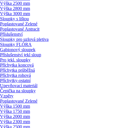
Výška 2500 mm
Výška 2800 mm
Výška 3000 mm
Sloupky s lištou
Poplastované Zelené
Poplastované Antracit
Příslušenství
Sloupky pro uzlová pletiva
Sloupky FLÓRA
Gabionový sloupek
Příslušenství jekl sloup
Pro jekl. sloupky
Příchytka koncová
Příchytka průběžná
Příchytka rohová
Příchytky-ostatní
Upevňovací materiál
Čepička na sloupky
Vzpěry
Poplastované Zelené
Výška 1500 mm
Výška 1750 mm
Výška 2000 mm
Výška 2300 mm
Výška 2500 mm