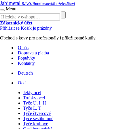
Jabimetal s.r.o.
Hutní materiál a železářství
Menu
Zákaznický účet
Přihlásit se
Košík je prázdný
Obchod s kovy pro profesionály i příležitostné kutily.
O nás
Doprava a platba
Poptávky
Kontakty
Deutsch
Ocel
Jekly ocel
Trubky ocel
Tyče U, I, H
Tyče L, T
Tyče čtvercové
Tyče šestihranné
Tyče kruhové
Ocel betonářská