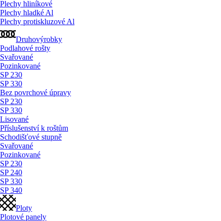
Plechy hliníkové
Plechy hladké Al
Plechy protiskluzové Al
Druhovýrobky
Podlahové rošty
Svařované
Pozinkované
SP 230
SP 330
Bez povrchové úpravy
SP 230
SP 330
Lisované
Příslušenství k roštům
Schodišťové stupně
Svařované
Pozinkované
SP 230
SP 240
SP 330
SP 340
Ploty
Plotové panely