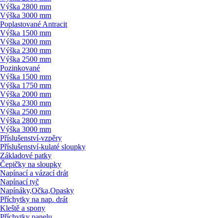
Výška 2800 mm
Výška 3000 mm
Poplastované Antracit
Výška 1500 mm
Výška 2000 mm
Výška 2300 mm
Výška 2500 mm
Pozinkované
Výška 1500 mm
Výška 1750 mm
Výška 2000 mm
Výška 2300 mm
Výška 2500 mm
Výška 2800 mm
Výška 3000 mm
Příslušenství-vzpěry
Příslušenství-kulaté sloupky
Základové patky
Čepičky na sloupky
Napínací a vázací drát
Napínací tyč
Napínáky,Očka,Opasky
Příchytky na nap. drát
Kleště a spony
Příchytky panelu