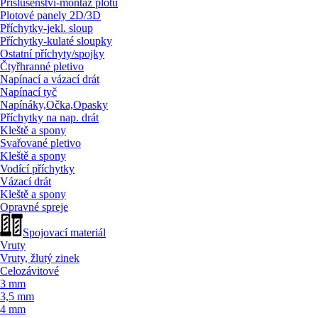
Příslušenství-montáž plotů
Plotové panely 2D/
3D
Příchytky-jekl. sloup
Příchytky-kulaté sloupky
Ostatní příchyty/
spojky
Čtyřhranné pletivo
Napínací a vázací drát
Napínací tyč
Napínáky,Očka,Opasky
Příchytky na nap. drát
Kleště a spony
Svařované pletivo
Kleště a spony
Vodící příchytky
Vázací drát
Kleště a spony
Opravné spreje
Spojovací materiál
Vruty
Vruty, žlutý zinek
Celozávitové
3 mm
3,5 mm
4 mm