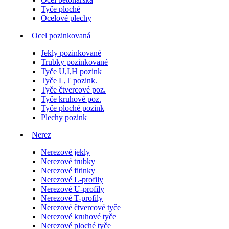
Tyče ploché
Ocelové plechy
Ocel pozinkovaná
Jekly pozinkované
Trubky pozinkované
Tyče U,I,H pozink
Tyče L,T pozink.
Tyče čtvercové poz.
Tyče kruhové poz.
Tyče ploché pozink
Plechy pozink
Nerez
Nerezové jekly
Nerezové trubky
Nerezové fitinky
Nerezové L-profily
Nerezové U-profily
Nerezové T-profily
Nerezové čtvercové tyče
Nerezové kruhové tyče
Nerezové ploché tyče