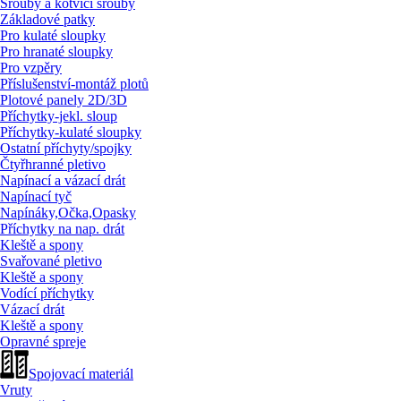
Šrouby a kotvící šrouby
Základové patky
Pro kulaté sloupky
Pro hranaté sloupky
Pro vzpěry
Příslušenství-montáž plotů
Plotové panely 2D/
3D
Příchytky-jekl. sloup
Příchytky-kulaté sloupky
Ostatní příchyty/
spojky
Čtyřhranné pletivo
Napínací a vázací drát
Napínací tyč
Napínáky,Očka,Opasky
Příchytky na nap. drát
Kleště a spony
Svařované pletivo
Kleště a spony
Vodící příchytky
Vázací drát
Kleště a spony
Opravné spreje
Spojovací materiál
Vruty