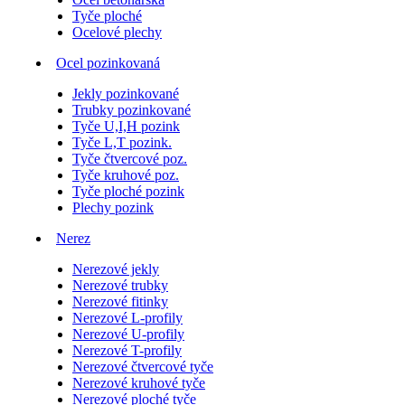
Tyče ploché
Ocelové plechy
Ocel pozinkovaná
Jekly pozinkované
Trubky pozinkované
Tyče U,I,H pozink
Tyče L,T pozink.
Tyče čtvercové poz.
Tyče kruhové poz.
Tyče ploché pozink
Plechy pozink
Nerez
Nerezové jekly
Nerezové trubky
Nerezové fitinky
Nerezové L-profily
Nerezové U-profily
Nerezové T-profily
Nerezové čtvercové tyče
Nerezové kruhové tyče
Nerezové ploché tyče