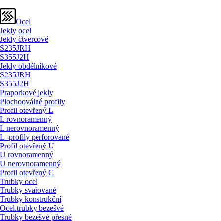
Ocel
Jekly ocel
Jekly čtvercové
S235JRH
S355J2H
Jekly obdélníkové
S235JRH
S355J2H
Praporkové jekly
Plochooválné profily
Profil otevřený L
L rovnoramenný
L nerovnoramenný
L -profily perforované
Profil otevřený U
U rovnoramenný
U nerovnoramenný
Profil otevřený C
Trubky ocel
Trubky svařované
Trubky konstrukční
Ocel.trubky bezešvé
Trubky bezešvé přesné