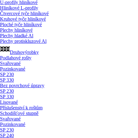
U-profily hliníkové
Hliníkové L-profily
Čtvercové tyče hliníkové
Kruhové tyče hliníkové
Ploché tyče hliníkové
Plechy hliníkové
Plechy hladké Al
Plechy protiskluzové Al
Druhovýrobky
Podlahové rošty
Svařované
Pozinkované
SP 230
SP 330
Bez povrchové úpravy
SP 230
SP 330
Lisované
Příslušenství k roštům
Schodišťové stupně
Svařované
Pozinkované
SP 230
SP 240