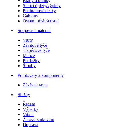
Brány a branky
Stínící úplety/výplety
Podhrabové desky
Gabiony
Ostatní příslušenství
Spojovací materiál
Vruty
Závitové tyče
Trapézové tyče
Matice
Podložky
Šrouby
Polotovary a komponenty
Závěsná vrata
Služby
Řezání
Výpalky
Vrtání
Žárové zinkování
Doprava