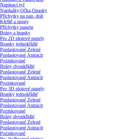
Napínací tyč
Napínáky,Očka,Opasky
Příchytky na nap. drát
Kleště a spony
Příchytky panelu
Brány a branky
Pro 2D plotové panely
Branky jednokřídlé
Poplastované Zelené
Poplastované Antracit
Pozinkované
Brány dvoukřídlé
Poplastované Zelené
Poplastované Antracit
Pozinkované
Pro 3D plotové panely
Branky jednokřídlé
Poplastované Zelené
Poplastované Antracit
Pozinkované
Brány dvoukřídlé
Poplastované Zelené
Poplastované Antracit
Pozinkované
Pro čtyřhranné pletivo