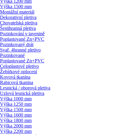
Výška 1200 mm
Výška 1500 mm
Montážní materiál
Dekorativní pletiva
Chovatelská pletiva
Šestihranná pletiva
Pozinkování v tavenině
Poplastované Zn+PVC
Pozinkovaný drát
Svař. 4hranné pletivo
Pozinkované
Poplastované Zn+PVC
Celoplastové pletivo
Žebírkové oplocení
Kovová tkanina
Rabicová tkanina
Lesnická / oborová pletiva
Uzlová lesnická pletiva
Výška 1000 mm
Výška 1250 mm
Výška 1500 mm
Výška 1600 mm
Výška 1800 mm
Výška 2000 mm
Výška 2200 mm