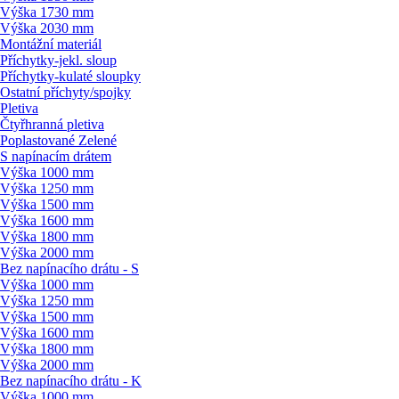
Výška 1730 mm
Výška 2030 mm
Montážní materiál
Příchytky-jekl. sloup
Příchytky-kulaté sloupky
Ostatní příchyty/
spojky
Pletiva
Čtyřhranná pletiva
Poplastované Zelené
S napínacím drátem
Výška 1000 mm
Výška 1250 mm
Výška 1500 mm
Výška 1600 mm
Výška 1800 mm
Výška 2000 mm
Bez napínacího drátu - S
Výška 1000 mm
Výška 1250 mm
Výška 1500 mm
Výška 1600 mm
Výška 1800 mm
Výška 2000 mm
Bez napínacího drátu - K
Výška 1000 mm