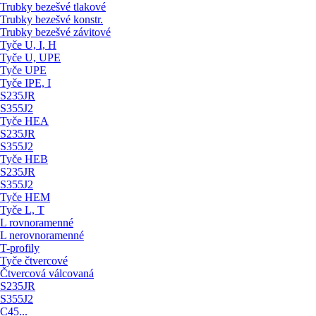
Trubky bezešvé tlakové
Trubky bezešvé konstr.
Trubky bezešvé závitové
Tyče U, I, H
Tyče U, UPE
Tyče UPE
Tyče IPE, I
S235JR
S355J2
Tyče HEA
S235JR
S355J2
Tyče HEB
S235JR
S355J2
Tyče HEM
Tyče L, T
L rovnoramenné
L nerovnoramenné
T-profily
Tyče čtvercové
Čtvercová válcovaná
S235JR
S355J2
C45...