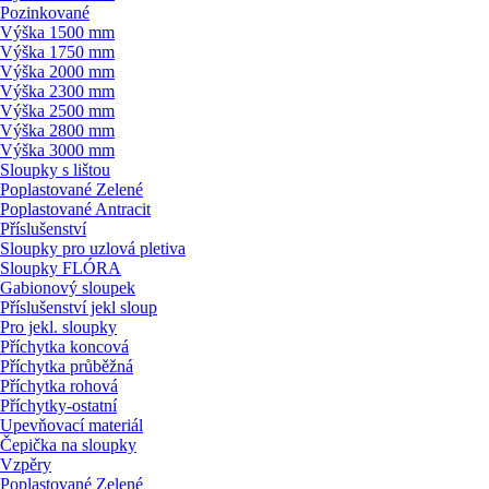
Pozinkované
Výška 1500 mm
Výška 1750 mm
Výška 2000 mm
Výška 2300 mm
Výška 2500 mm
Výška 2800 mm
Výška 3000 mm
Sloupky s lištou
Poplastované Zelené
Poplastované Antracit
Příslušenství
Sloupky pro uzlová pletiva
Sloupky FLÓRA
Gabionový sloupek
Příslušenství jekl sloup
Pro jekl. sloupky
Příchytka koncová
Příchytka průběžná
Příchytka rohová
Příchytky-ostatní
Upevňovací materiál
Čepička na sloupky
Vzpěry
Poplastované Zelené