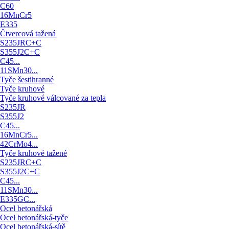
C60
16MnCr5
E335
Čtvercová tažená
S235JRC+C
S355J2C+C
C45...
11SMn30...
Tyče šestihranné
Tyče kruhové
Tyče kruhové válcované za tepla
S235JR
S355J2
C45...
16MnCr5...
42CrMo4...
Tyče kruhové tažené
S235JRC+C
S355J2C+C
C45...
11SMn30...
E335GC...
Ocel betonářská
Ocel betonářská-tyče
Ocel betonářská-sítě