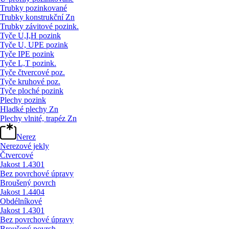
Trubky pozinkované
Trubky konstrukční Zn
Trubky závitové pozink.
Tyče U,I,H pozink
Tyče U, UPE pozink
Tyče IPE pozink
Tyče L,T pozink.
Tyče čtvercové poz.
Tyče kruhové poz.
Tyče ploché pozink
Plechy pozink
Hladké plechy Zn
Plechy vlnité, trapéz Zn
Nerez
Nerezové jekly
Čtvercové
Jakost 1.4301
Bez povrchové úpravy
Broušený povrch
Jakost 1.4404
Obdélníkové
Jakost 1.4301
Bez povrchové úpravy
Broušený povrch