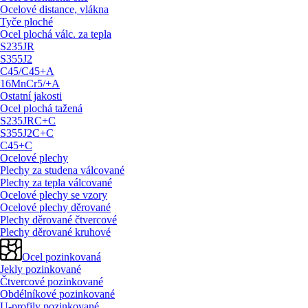
Ocelové distance, vlákna
Tyče ploché
Ocel plochá válc. za tepla
S235JR
S355J2
C45/
C45+A
16MnCr5/
+A
Ostatní jakosti
Ocel plochá tažená
S235JRC+C
S355J2C+C
C45+C
Ocelové plechy
Plechy za studena válcované
Plechy za tepla válcované
Ocelové plechy se vzory
Ocelové plechy děrované
Plechy děrované čtvercové
Plechy děrované kruhové
Ocel pozinkovaná
Jekly pozinkované
Čtvercové pozinkované
Obdélníkové pozinkované
U-profily pozinkované