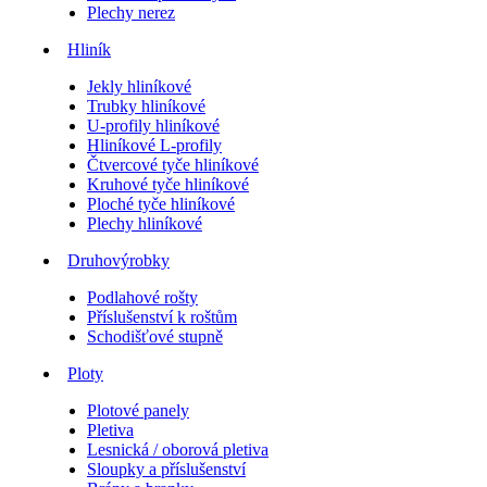
Plechy nerez
Hliník
Jekly hliníkové
Trubky hliníkové
U-profily hliníkové
Hliníkové L-profily
Čtvercové tyče hliníkové
Kruhové tyče hliníkové
Ploché tyče hliníkové
Plechy hliníkové
Druhovýrobky
Podlahové rošty
Příslušenství k roštům
Schodišťové stupně
Ploty
Plotové panely
Pletiva
Lesnická / oborová pletiva
Sloupky a příslušenství