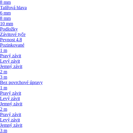
8 mm
Talířová hlava
6 mm
8 mm
10 mm
Podložky
Závitové tyče
Pevnost 4.8
Pozinkované
1 m
Pravý závit
Levý závit
Jemný závit
2 m
3 m
Bez povrchové úpravy
1 m
Pravý závit
Levý závit
Jemný závit
2 m
Pravý závit
Levý závit
Jemný závit
3 m