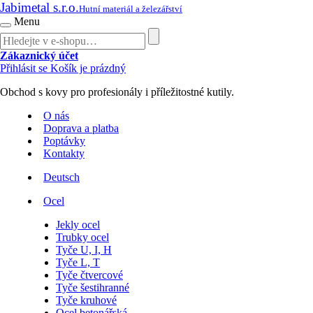
Jabimetal s.r.o.
Hutní materiál a železářství
Menu
Zákaznický účet
Přihlásit se
Košík je prázdný
Obchod s kovy pro profesionály i příležitostné kutily.
O nás
Doprava a platba
Poptávky
Kontakty
Deutsch
Ocel
Jekly ocel
Trubky ocel
Tyče U, I, H
Tyče L, T
Tyče čtvercové
Tyče šestihranné
Tyče kruhové
Ocel betonářská