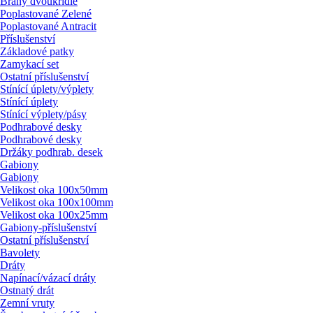
Brány dvoukřídlé
Poplastované Zelené
Poplastované Antracit
Příslušenství
Základové patky
Zamykací set
Ostatní příslušenství
Stínící úplety/
výplety
Stínící úplety
Stínící výplety/
pásy
Podhrabové desky
Podhrabové desky
Držáky podhrab. desek
Gabiony
Gabiony
Velikost oka 100x50mm
Velikost oka 100x100mm
Velikost oka 100x25mm
Gabiony-příslušenství
Ostatní příslušenství
Bavolety
Dráty
Napínací/
vázací dráty
Ostnatý drát
Zemní vruty