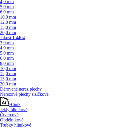
4,0 mm
5,0 mm
6,0 mm
10,0 mm
12,0 mm
15,0 mm
20,0 mm
Jakost 1.4404
3,0 mm
4,0 mm
5,0 mm
6,0 mm
8,0 mm
10,0 mm
12,0 mm
15,0 mm
20,0 mm
Děrované nerez plechy
Nerezové plechy slzičkové
Hliník
Jekly hliníkové
Čtvercové
Obdélníkové
Trubky hliníkové