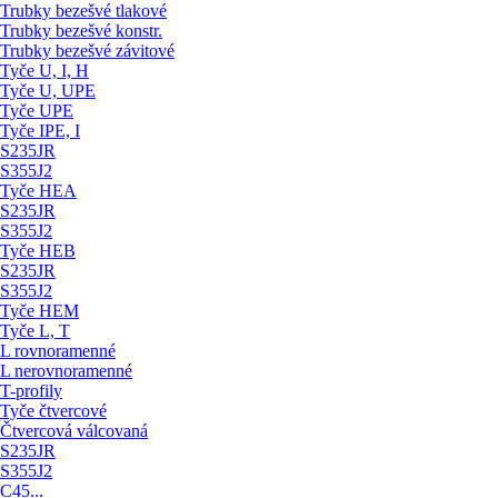
Trubky bezešvé tlakové
Trubky bezešvé konstr.
Trubky bezešvé závitové
Tyče U, I, H
Tyče U, UPE
Tyče UPE
Tyče IPE, I
S235JR
S355J2
Tyče HEA
S235JR
S355J2
Tyče HEB
S235JR
S355J2
Tyče HEM
Tyče L, T
L rovnoramenné
L nerovnoramenné
T-profily
Tyče čtvercové
Čtvercová válcovaná
S235JR
S355J2
C45...