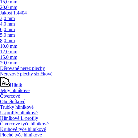
15,0 mm
20,0 mm
Jakost 1.4404
3,0 mm
4,0 mm
6,0 mm
5,0 mm
8,0 mm
10,0 mm
12,0 mm
15,0 mm
20,0 mm
Děrované nerez plechy
Nerezové plechy slzičkové
Hliník
Jekly hliníkové
Čtvercové
Obdélníkové
Trubky hliníkové
U-profily hliníkové
Hliníkové L-profily
Čtvercové tyče hliníkové
Kruhové tyče hliníkové
Ploché tyče hliníkové