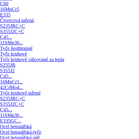
C60
16MnCr5
E335
Čtvercová tažená
S235JRC+C
S355J2C+C
C45...
11SMn30...
Tyče šestihranné
Tyče kruhové
Tyče kruhové válcované za tepla
S235JR
S355J2
C45...
16MnCr5...
42CrMo4...
Tyče kruhové tažené
S235JRC+C
S355J2C+C
C45...
11SMn30...
E335GC...
Ocel betonářská
Ocel betonářská-tyče
Ocel betonářská-sítě