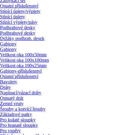
Zamykací set
Ostatní příslušenství
Stínící úplety/
výplety
Stínící úplety
Stínící výplety/
pásy
Podhrabové desky
Podhrabové desky
Držáky podhrab. desek
Gabiony
Gabiony
Velikost oka 100x50mm
Velikost oka 100x100mm
Velikost oka 100x25mm
Gabiony-příslušenství
Ostatní příslušenství
Bavolety
Dráty
Napínací/
vázací dráty
Ostnatý drát
Zemní vruty
Šrouby a kotvící šrouby
Základové patky
Pro kulaté sloupky
Pro hranaté sloupky
Pro vzpěry