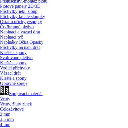
Příslušenství-montáž plotů
Plotové panely 2D/
3D
Příchytky-jekl. sloup
Příchytky-kulaté sloupky
Ostatní příchyty/
spojky
Čtyřhranné pletivo
Napínací a vázací drát
Napínací tyč
Napínáky,Očka,Opasky
Příchytky na nap. drát
Kleště a spony
Svařované pletivo
Kleště a spony
Vodící příchytky
Vázací drát
Kleště a spony
Opravné spreje
Spojovací materiál
Vruty
Vruty, žlutý zinek
Celozávitové
3 mm
3,5 mm
4 mm