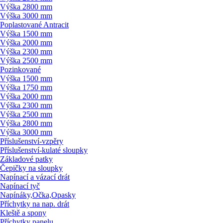
Výška 2800 mm
Výška 3000 mm
Poplastované Antracit
Výška 1500 mm
Výška 2000 mm
Výška 2300 mm
Výška 2500 mm
Pozinkované
Výška 1500 mm
Výška 1750 mm
Výška 2000 mm
Výška 2300 mm
Výška 2500 mm
Výška 2800 mm
Výška 3000 mm
Příslušenství-vzpěry
Příslušenství-kulaté sloupky
Základové patky
Čepičky na sloupky
Napínací a vázací drát
Napínací tyč
Napínáky,Očka,Opasky
Příchytky na nap. drát
Kleště a spony
Příchytky panelu