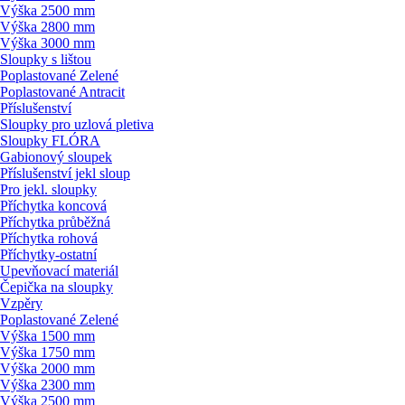
Výška 2500 mm
Výška 2800 mm
Výška 3000 mm
Sloupky s lištou
Poplastované Zelené
Poplastované Antracit
Příslušenství
Sloupky pro uzlová pletiva
Sloupky FLÓRA
Gabionový sloupek
Příslušenství jekl sloup
Pro jekl. sloupky
Příchytka koncová
Příchytka průběžná
Příchytka rohová
Příchytky-ostatní
Upevňovací materiál
Čepička na sloupky
Vzpěry
Poplastované Zelené
Výška 1500 mm
Výška 1750 mm
Výška 2000 mm
Výška 2300 mm
Výška 2500 mm