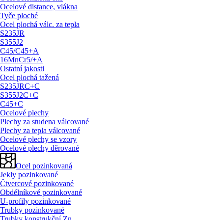
Ocelové distance, vlákna
Tyče ploché
Ocel plochá válc. za tepla
S235JR
S355J2
C45/
C45+A
16MnCr5/
+A
Ostatní jakosti
Ocel plochá tažená
S235JRC+C
S355J2C+C
C45+C
Ocelové plechy
Plechy za studena válcované
Plechy za tepla válcované
Ocelové plechy se vzory
Ocelové plechy děrované
Ocel pozinkovaná
Jekly pozinkované
Čtvercové pozinkované
Obdélníkové pozinkované
U-profily pozinkované
Trubky pozinkované
Trubky konstrukční Zn