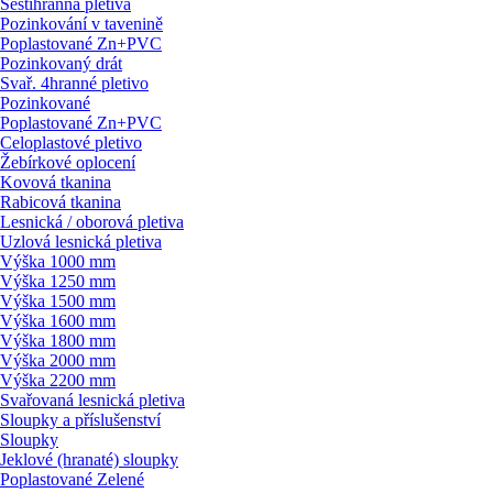
Šestihranná pletiva
Pozinkování v tavenině
Poplastované Zn+PVC
Pozinkovaný drát
Svař. 4hranné pletivo
Pozinkované
Poplastované Zn+PVC
Celoplastové pletivo
Žebírkové oplocení
Kovová tkanina
Rabicová tkanina
Lesnická / oborová pletiva
Uzlová lesnická pletiva
Výška 1000 mm
Výška 1250 mm
Výška 1500 mm
Výška 1600 mm
Výška 1800 mm
Výška 2000 mm
Výška 2200 mm
Svařovaná lesnická pletiva
Sloupky a příslušenství
Sloupky
Jeklové (hranaté) sloupky
Poplastované Zelené