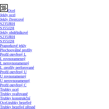
Ocel
Jekly ocel
Jekly čtvercové
S235JRH
S355J2H
Jekly obdélníkové
S235JRH
S355J2H
Praporkové jekly
Plochooválné profily
Profil otevřený L
L rovnoramenný
L nerovnoramenný
L -profily perforované
Profil otevřený U
U rovnoramenný
U nerovnoramenný
Profil otevřený C
Trubky ocel
Trubky svařované
Trubky konstrukční
Ocel.trubky bezešvé
Trubky bezešvé přesné