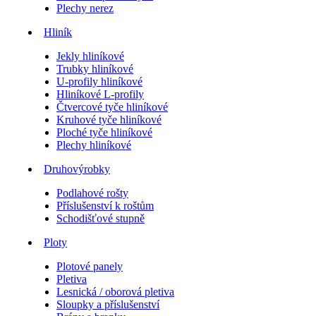
Plechy nerez
Hliník
Jekly hliníkové
Trubky hliníkové
U-profily hliníkové
Hliníkové L-profily
Čtvercové tyče hliníkové
Kruhové tyče hliníkové
Ploché tyče hliníkové
Plechy hliníkové
Druhovýrobky
Podlahové rošty
Příslušenství k roštům
Schodišťové stupně
Ploty
Plotové panely
Pletiva
Lesnická / oborová pletiva
Sloupky a příslušenství