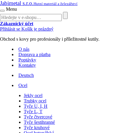
Jabimetal s.r.o.
Hutní materiál a železářství
Menu
Zákaznický účet
Přihlásit se
Košík je prázdný
Obchod s kovy pro profesionály i příležitostné kutily.
O nás
Doprava a platba
Poptávky
Kontakty
Deutsch
Ocel
Jekly ocel
Trubky ocel
Tyče U, I, H
Tyče L, T
Tyče čtvercové
Tyče šestihranné
Tyče kruhové
Ocel betonářská