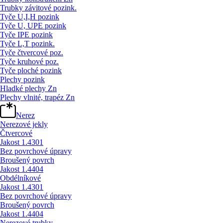
Trubky závitové pozink.
Tyče U,I,H pozink
Tyče U, UPE pozink
Tyče IPE pozink
Tyče L,T pozink.
Tyče čtvercové poz.
Tyče kruhové poz.
Tyče ploché pozink
Plechy pozink
Hladké plechy Zn
Plechy vlnité, trapéz Zn
Nerez
Nerezové jekly
Čtvercové
Jakost 1.4301
Bez povrchové úpravy
Broušený povrch
Jakost 1.4404
Obdélníkové
Jakost 1.4301
Bez povrchové úpravy
Broušený povrch
Jakost 1.4404
Nerezové trubky