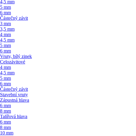
4,5 mm
5 mm
6 mm
Částečný závit
3 mm
3,5 mm
4 mm
4,5 mm
5 mm
6 mm
Vruty, bílý zinek
Celozávitové
4 mm
4,5 mm
5 mm
6 mm
Částečný závit
Stavební vruty
Zápustná hlava
6 mm
8 mm
Talířová hlava
6 mm
8 mm
10 mm