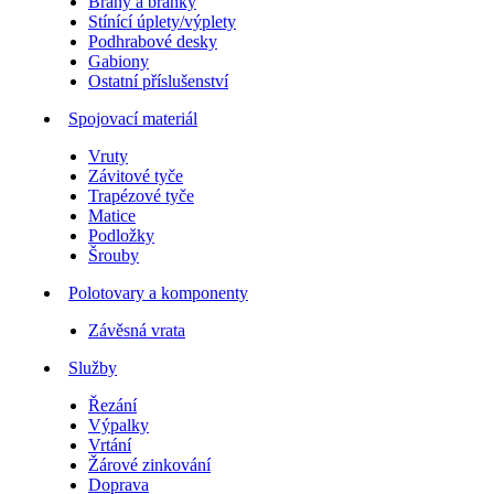
Brány a branky
Stínící úplety/výplety
Podhrabové desky
Gabiony
Ostatní příslušenství
Spojovací materiál
Vruty
Závitové tyče
Trapézové tyče
Matice
Podložky
Šrouby
Polotovary a komponenty
Závěsná vrata
Služby
Řezání
Výpalky
Vrtání
Žárové zinkování
Doprava