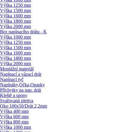
Výška 1250 mm
Výška 1500 mm
Výška 1600 mm
Výška 1800 mm
Výška 2000 mm
Bez napínacího drátu - K
Výška 1000 mm
Výška 1250 mm
Výška 1500 mm
Výška 1600 mm
Výška 1800 mm
Výška 2000 mm
Montážní materiál
Napínací a vázací drát
Napínací tyč
Napínáky,Očka,Opasky
Příchytky na nap. drát
Kleště a spony
Svařovaná pletiva
Oko 100x50/
Drát 2,2mm
Výška 400 mm
Výška 600 mm
Výška 800 mm
Výška 1000 mm