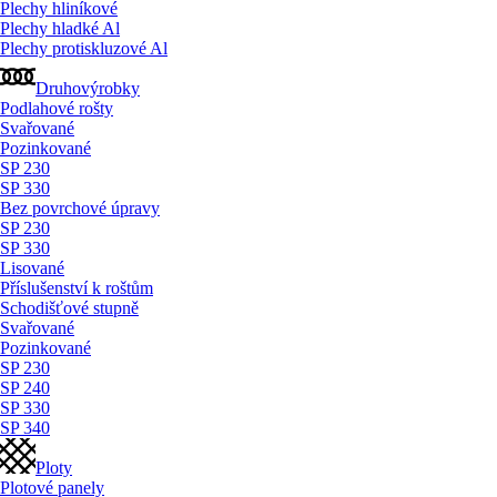
Plechy hliníkové
Plechy hladké Al
Plechy protiskluzové Al
Druhovýrobky
Podlahové rošty
Svařované
Pozinkované
SP 230
SP 330
Bez povrchové úpravy
SP 230
SP 330
Lisované
Příslušenství k roštům
Schodišťové stupně
Svařované
Pozinkované
SP 230
SP 240
SP 330
SP 340
Ploty
Plotové panely