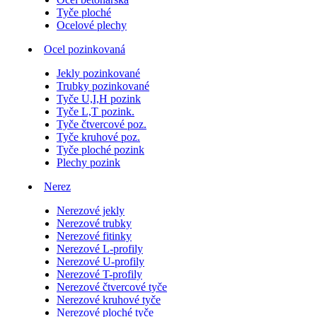
Tyče ploché
Ocelové plechy
Ocel pozinkovaná
Jekly pozinkované
Trubky pozinkované
Tyče U,I,H pozink
Tyče L,T pozink.
Tyče čtvercové poz.
Tyče kruhové poz.
Tyče ploché pozink
Plechy pozink
Nerez
Nerezové jekly
Nerezové trubky
Nerezové fitinky
Nerezové L-profily
Nerezové U-profily
Nerezové T-profily
Nerezové čtvercové tyče
Nerezové kruhové tyče
Nerezové ploché tyče