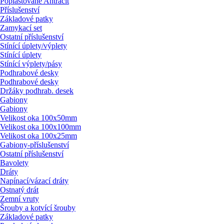
Poplastované Antracit
Příslušenství
Základové patky
Zamykací set
Ostatní příslušenství
Stínící úplety/
výplety
Stínící úplety
Stínící výplety/
pásy
Podhrabové desky
Podhrabové desky
Držáky podhrab. desek
Gabiony
Gabiony
Velikost oka 100x50mm
Velikost oka 100x100mm
Velikost oka 100x25mm
Gabiony-příslušenství
Ostatní příslušenství
Bavolety
Dráty
Napínací/
vázací dráty
Ostnatý drát
Zemní vruty
Šrouby a kotvící šrouby
Základové patky