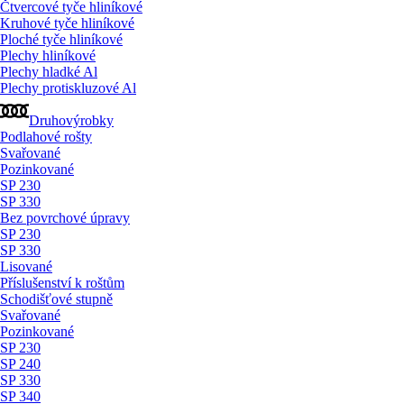
Čtvercové tyče hliníkové
Kruhové tyče hliníkové
Ploché tyče hliníkové
Plechy hliníkové
Plechy hladké Al
Plechy protiskluzové Al
Druhovýrobky
Podlahové rošty
Svařované
Pozinkované
SP 230
SP 330
Bez povrchové úpravy
SP 230
SP 330
Lisované
Příslušenství k roštům
Schodišťové stupně
Svařované
Pozinkované
SP 230
SP 240
SP 330
SP 340