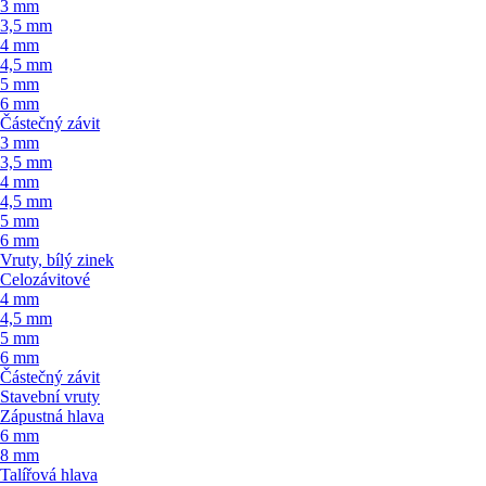
3 mm
3,5 mm
4 mm
4,5 mm
5 mm
6 mm
Částečný závit
3 mm
3,5 mm
4 mm
4,5 mm
5 mm
6 mm
Vruty, bílý zinek
Celozávitové
4 mm
4,5 mm
5 mm
6 mm
Částečný závit
Stavební vruty
Zápustná hlava
6 mm
8 mm
Talířová hlava