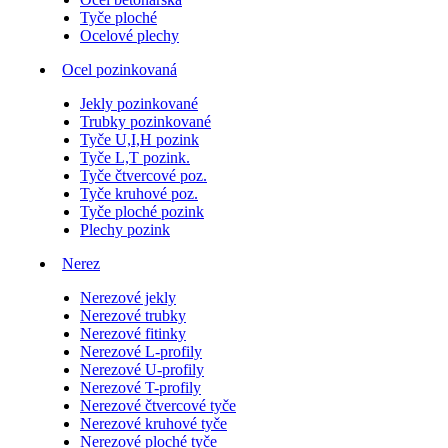
Tyče ploché
Ocelové plechy
Ocel pozinkovaná
Jekly pozinkované
Trubky pozinkované
Tyče U,I,H pozink
Tyče L,T pozink.
Tyče čtvercové poz.
Tyče kruhové poz.
Tyče ploché pozink
Plechy pozink
Nerez
Nerezové jekly
Nerezové trubky
Nerezové fitinky
Nerezové L-profily
Nerezové U-profily
Nerezové T-profily
Nerezové čtvercové tyče
Nerezové kruhové tyče
Nerezové ploché tyče