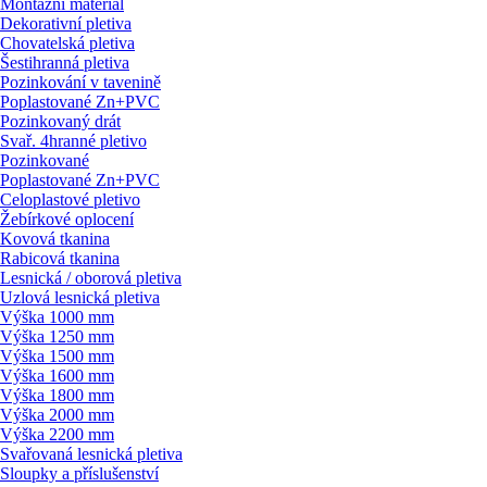
Montážní materiál
Dekorativní pletiva
Chovatelská pletiva
Šestihranná pletiva
Pozinkování v tavenině
Poplastované Zn+PVC
Pozinkovaný drát
Svař. 4hranné pletivo
Pozinkované
Poplastované Zn+PVC
Celoplastové pletivo
Žebírkové oplocení
Kovová tkanina
Rabicová tkanina
Lesnická / oborová pletiva
Uzlová lesnická pletiva
Výška 1000 mm
Výška 1250 mm
Výška 1500 mm
Výška 1600 mm
Výška 1800 mm
Výška 2000 mm
Výška 2200 mm
Svařovaná lesnická pletiva
Sloupky a příslušenství