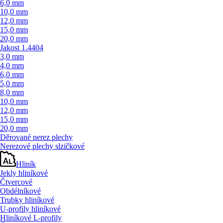
6,0 mm
10,0 mm
12,0 mm
15,0 mm
20,0 mm
Jakost 1.4404
3,0 mm
4,0 mm
6,0 mm
5,0 mm
8,0 mm
10,0 mm
12,0 mm
15,0 mm
20,0 mm
Děrované nerez plechy
Nerezové plechy slzičkové
Hliník
Jekly hliníkové
Čtvercové
Obdélníkové
Trubky hliníkové
U-profily hliníkové
Hliníkové L-profily