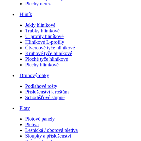
Plechy nerez
Hliník
Jekly hliníkové
Trubky hliníkové
U-profily hliníkové
Hliníkové L-profily
Čtvercové tyče hliníkové
Kruhové tyče hliníkové
Ploché tyče hliníkové
Plechy hliníkové
Druhovýrobky
Podlahové rošty
Příslušenství k roštům
Schodišťové stupně
Ploty
Plotové panely
Pletiva
Lesnická / oborová pletiva
Sloupky a příslušenství