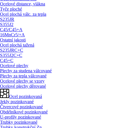
Ocelové distance, vlákna
Tyče ploché
Ocel plochá válc. za tepla
S235JR
S355J2
C45/
C45+A
16MnCr5/
+A
Ostatní jakosti
Ocel plochá tažená
S235JRC+C
S355J2C+C
C45+C
Ocelové plechy
Plechy za studena válcované
Plechy za tepla válcované
Ocelové plechy se vzory
Ocelové plechy děrované
Ocel pozinkovaná
Jekly pozinkované
Čtvercové pozinkované
Obdélníkové pozinkované
U-profily pozinkované
Trubky pozinkované
Trubky konstrukční Zn