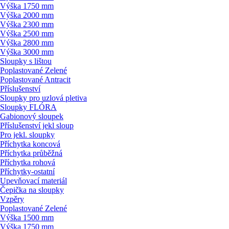
Výška 1750 mm
Výška 2000 mm
Výška 2300 mm
Výška 2500 mm
Výška 2800 mm
Výška 3000 mm
Sloupky s lištou
Poplastované Zelené
Poplastované Antracit
Příslušenství
Sloupky pro uzlová pletiva
Sloupky FLÓRA
Gabionový sloupek
Příslušenství jekl sloup
Pro jekl. sloupky
Příchytka koncová
Příchytka průběžná
Příchytka rohová
Příchytky-ostatní
Upevňovací materiál
Čepička na sloupky
Vzpěry
Poplastované Zelené
Výška 1500 mm
Výška 1750 mm