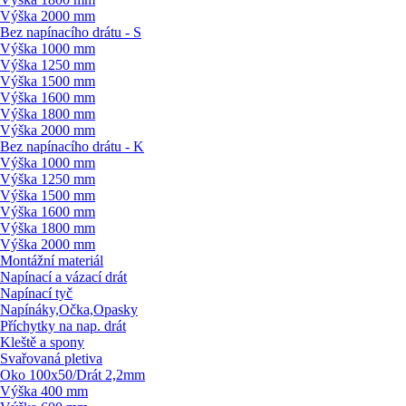
Výška 2000 mm
Bez napínacího drátu - S
Výška 1000 mm
Výška 1250 mm
Výška 1500 mm
Výška 1600 mm
Výška 1800 mm
Výška 2000 mm
Bez napínacího drátu - K
Výška 1000 mm
Výška 1250 mm
Výška 1500 mm
Výška 1600 mm
Výška 1800 mm
Výška 2000 mm
Montážní materiál
Napínací a vázací drát
Napínací tyč
Napínáky,Očka,Opasky
Příchytky na nap. drát
Kleště a spony
Svařovaná pletiva
Oko 100x50/
Drát 2,2mm
Výška 400 mm