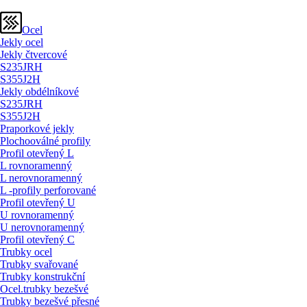
Ocel
Jekly ocel
Jekly čtvercové
S235JRH
S355J2H
Jekly obdélníkové
S235JRH
S355J2H
Praporkové jekly
Plochooválné profily
Profil otevřený L
L rovnoramenný
L nerovnoramenný
L -profily perforované
Profil otevřený U
U rovnoramenný
U nerovnoramenný
Profil otevřený C
Trubky ocel
Trubky svařované
Trubky konstrukční
Ocel.trubky bezešvé
Trubky bezešvé přesné