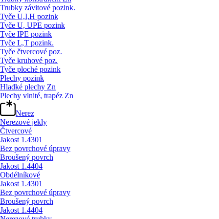
Trubky závitové pozink.
Tyče U,I,H pozink
Tyče U, UPE pozink
Tyče IPE pozink
Tyče L,T pozink.
Tyče čtvercové poz.
Tyče kruhové poz.
Tyče ploché pozink
Plechy pozink
Hladké plechy Zn
Plechy vlnité, trapéz Zn
Nerez
Nerezové jekly
Čtvercové
Jakost 1.4301
Bez povrchové úpravy
Broušený povrch
Jakost 1.4404
Obdélníkové
Jakost 1.4301
Bez povrchové úpravy
Broušený povrch
Jakost 1.4404
Nerezové trubky