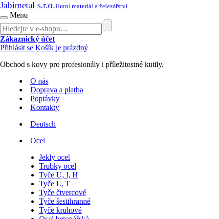
Jabimetal s.r.o.
Hutní materiál a železářství
Menu
Zákaznický účet
Přihlásit se
Košík je prázdný
Obchod s kovy pro profesionály i příležitostné kutily.
O nás
Doprava a platba
Poptávky
Kontakty
Deutsch
Ocel
Jekly ocel
Trubky ocel
Tyče U, I, H
Tyče L, T
Tyče čtvercové
Tyče šestihranné
Tyče kruhové
Ocel betonářská