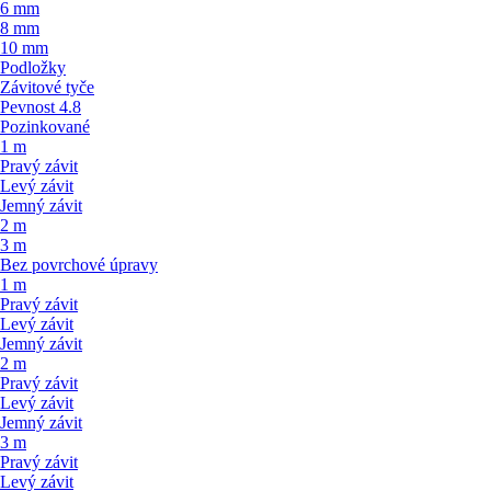
6 mm
8 mm
10 mm
Podložky
Závitové tyče
Pevnost 4.8
Pozinkované
1 m
Pravý závit
Levý závit
Jemný závit
2 m
3 m
Bez povrchové úpravy
1 m
Pravý závit
Levý závit
Jemný závit
2 m
Pravý závit
Levý závit
Jemný závit
3 m
Pravý závit
Levý závit