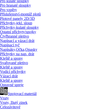
Pro kulaté sloupky
Pro hranaté sloupky
Pro vzpěry
Příslušenství-montáž plotů
Plotové panely 2D/
3D
Příchytky-jekl. sloup
Příchytky-kulaté sloupky
Ostatní příchyty/
spojky
Čtyřhranné pletivo
Napínací a vázací drát
Napínací tyč
Napínáky,Očka,Opasky
Příchytky na nap. drát
Kleště a spony
Svařované pletivo
Kleště a spony
Vodící příchytky
Vázací drát
Kleště a spony
Opravné spreje
Spojovací materiál
Vruty
Vruty, žlutý zinek
Celozávitové