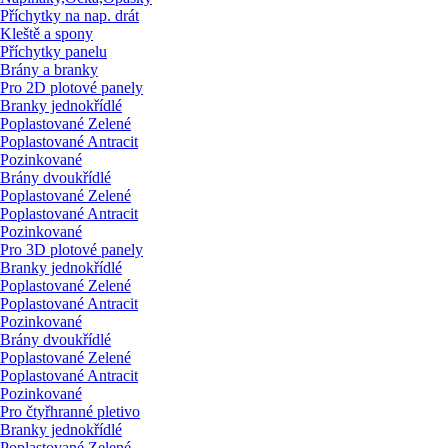
Příchytky na nap. drát
Kleště a spony
Příchytky panelu
Brány a branky
Pro 2D plotové panely
Branky jednokřídlé
Poplastované Zelené
Poplastované Antracit
Pozinkované
Brány dvoukřídlé
Poplastované Zelené
Poplastované Antracit
Pozinkované
Pro 3D plotové panely
Branky jednokřídlé
Poplastované Zelené
Poplastované Antracit
Pozinkované
Brány dvoukřídlé
Poplastované Zelené
Poplastované Antracit
Pozinkované
Pro čtyřhranné pletivo
Branky jednokřídlé
Poplastované Zelené