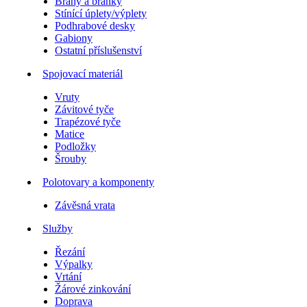
Brány a branky
Stínící úplety/výplety
Podhrabové desky
Gabiony
Ostatní příslušenství
Spojovací materiál
Vruty
Závitové tyče
Trapézové tyče
Matice
Podložky
Šrouby
Polotovary a komponenty
Závěsná vrata
Služby
Řezání
Výpalky
Vrtání
Žárové zinkování
Doprava