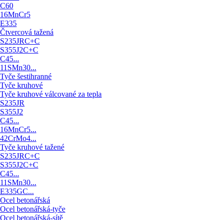
C60
16MnCr5
E335
Čtvercová tažená
S235JRC+C
S355J2C+C
C45...
11SMn30...
Tyče šestihranné
Tyče kruhové
Tyče kruhové válcované za tepla
S235JR
S355J2
C45...
16MnCr5...
42CrMo4...
Tyče kruhové tažené
S235JRC+C
S355J2C+C
C45...
11SMn30...
E335GC...
Ocel betonářská
Ocel betonářská-tyče
Ocel betonářská-sítě