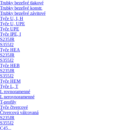
Trubky bezešvé tlakové
Trubky bezešvé konstr.
Trubky bezešvé závitové
Tyče U, I, H
Tyče U, UPE
Tyče UPE
Tyče IPE, I
S235JR
S355J2
Tyče HEA
S235JR
S355J2
Tyče HEB
S235JR
S355J2
Tyče HEM
Tyče L, T
L rovnoramenné
L nerovnoramenné
T-profily
Tyče čtvercové
Čtvercová válcovaná
S235JR
S355J2
C45...