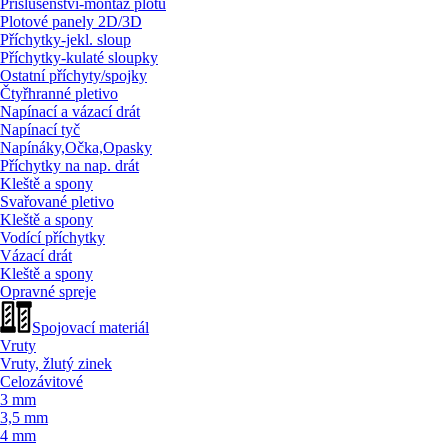
Příslušenství-montáž plotů
Plotové panely 2D/
3D
Příchytky-jekl. sloup
Příchytky-kulaté sloupky
Ostatní příchyty/
spojky
Čtyřhranné pletivo
Napínací a vázací drát
Napínací tyč
Napínáky,Očka,Opasky
Příchytky na nap. drát
Kleště a spony
Svařované pletivo
Kleště a spony
Vodící příchytky
Vázací drát
Kleště a spony
Opravné spreje
Spojovací materiál
Vruty
Vruty, žlutý zinek
Celozávitové
3 mm
3,5 mm
4 mm