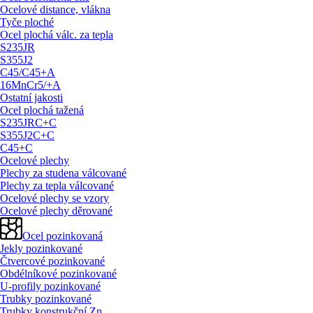
Ocelové distance, vlákna
Tyče ploché
Ocel plochá válc. za tepla
S235JR
S355J2
C45/
C45+A
16MnCr5/
+A
Ostatní jakosti
Ocel plochá tažená
S235JRC+C
S355J2C+C
C45+C
Ocelové plechy
Plechy za studena válcované
Plechy za tepla válcované
Ocelové plechy se vzory
Ocelové plechy děrované
Ocel pozinkovaná
Jekly pozinkované
Čtvercové pozinkované
Obdélníkové pozinkované
U-profily pozinkované
Trubky pozinkované
Trubky konstrukční Zn