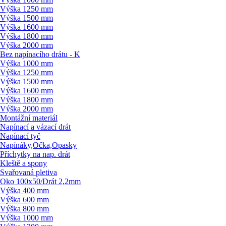
Výška 1250 mm
Výška 1500 mm
Výška 1600 mm
Výška 1800 mm
Výška 2000 mm
Bez napínacího drátu - K
Výška 1000 mm
Výška 1250 mm
Výška 1500 mm
Výška 1600 mm
Výška 1800 mm
Výška 2000 mm
Montážní materiál
Napínací a vázací drát
Napínací tyč
Napínáky,Očka,Opasky
Příchytky na nap. drát
Kleště a spony
Svařovaná pletiva
Oko 100x50/
Drát 2,2mm
Výška 400 mm
Výška 600 mm
Výška 800 mm
Výška 1000 mm