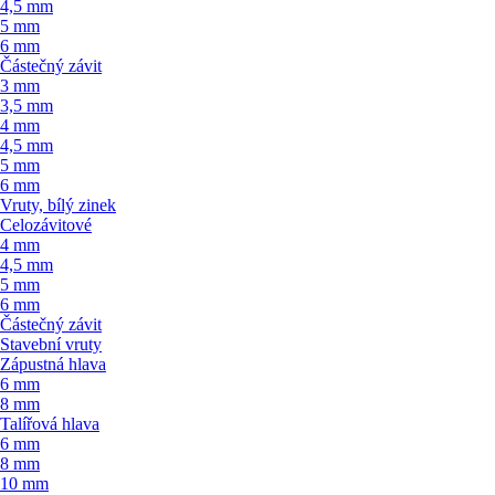
4,5 mm
5 mm
6 mm
Částečný závit
3 mm
3,5 mm
4 mm
4,5 mm
5 mm
6 mm
Vruty, bílý zinek
Celozávitové
4 mm
4,5 mm
5 mm
6 mm
Částečný závit
Stavební vruty
Zápustná hlava
6 mm
8 mm
Talířová hlava
6 mm
8 mm
10 mm