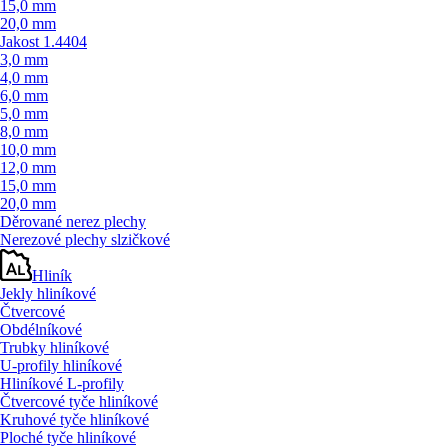
15,0 mm
20,0 mm
Jakost 1.4404
3,0 mm
4,0 mm
6,0 mm
5,0 mm
8,0 mm
10,0 mm
12,0 mm
15,0 mm
20,0 mm
Děrované nerez plechy
Nerezové plechy slzičkové
Hliník
Jekly hliníkové
Čtvercové
Obdélníkové
Trubky hliníkové
U-profily hliníkové
Hliníkové L-profily
Čtvercové tyče hliníkové
Kruhové tyče hliníkové
Ploché tyče hliníkové