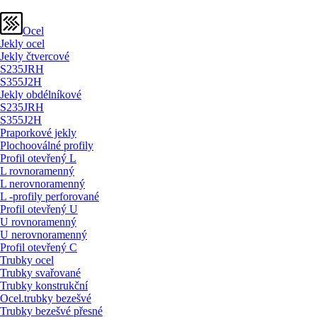
Ocel
Jekly ocel
Jekly čtvercové
S235JRH
S355J2H
Jekly obdélníkové
S235JRH
S355J2H
Praporkové jekly
Plochooválné profily
Profil otevřený L
L rovnoramenný
L nerovnoramenný
L -profily perforované
Profil otevřený U
U rovnoramenný
U nerovnoramenný
Profil otevřený C
Trubky ocel
Trubky svařované
Trubky konstrukční
Ocel.trubky bezešvé
Trubky bezešvé přesné