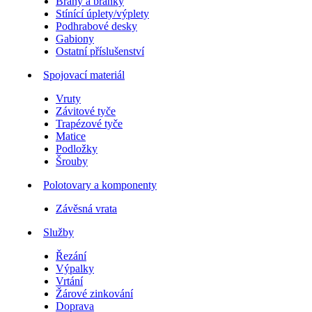
Brány a branky
Stínící úplety/výplety
Podhrabové desky
Gabiony
Ostatní příslušenství
Spojovací materiál
Vruty
Závitové tyče
Trapézové tyče
Matice
Podložky
Šrouby
Polotovary a komponenty
Závěsná vrata
Služby
Řezání
Výpalky
Vrtání
Žárové zinkování
Doprava