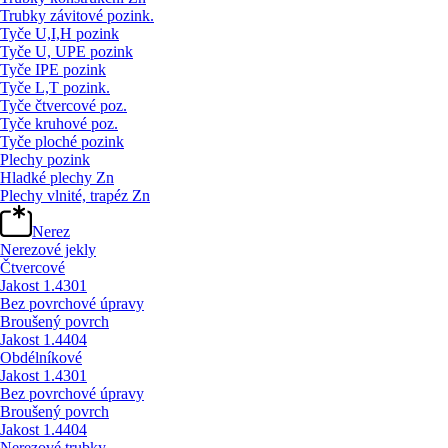
Trubky závitové pozink.
Tyče U,I,H pozink
Tyče U, UPE pozink
Tyče IPE pozink
Tyče L,T pozink.
Tyče čtvercové poz.
Tyče kruhové poz.
Tyče ploché pozink
Plechy pozink
Hladké plechy Zn
Plechy vlnité, trapéz Zn
Nerez
Nerezové jekly
Čtvercové
Jakost 1.4301
Bez povrchové úpravy
Broušený povrch
Jakost 1.4404
Obdélníkové
Jakost 1.4301
Bez povrchové úpravy
Broušený povrch
Jakost 1.4404
Nerezové trubky