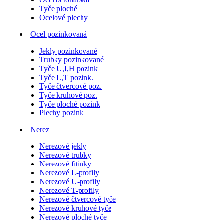
Tyče ploché
Ocelové plechy
Ocel pozinkovaná
Jekly pozinkované
Trubky pozinkované
Tyče U,I,H pozink
Tyče L,T pozink.
Tyče čtvercové poz.
Tyče kruhové poz.
Tyče ploché pozink
Plechy pozink
Nerez
Nerezové jekly
Nerezové trubky
Nerezové fitinky
Nerezové L-profily
Nerezové U-profily
Nerezové T-profily
Nerezové čtvercové tyče
Nerezové kruhové tyče
Nerezové ploché tyče