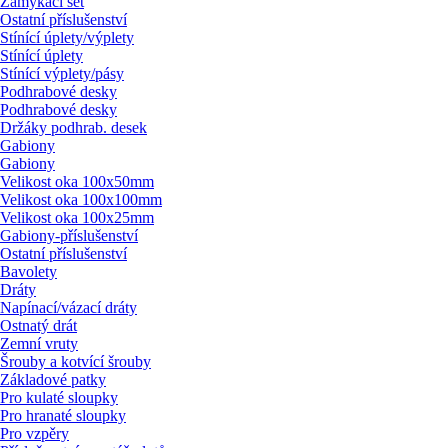
Zamykací set
Ostatní příslušenství
Stínící úplety/
výplety
Stínící úplety
Stínící výplety/
pásy
Podhrabové desky
Podhrabové desky
Držáky podhrab. desek
Gabiony
Gabiony
Velikost oka 100x50mm
Velikost oka 100x100mm
Velikost oka 100x25mm
Gabiony-příslušenství
Ostatní příslušenství
Bavolety
Dráty
Napínací/
vázací dráty
Ostnatý drát
Zemní vruty
Šrouby a kotvící šrouby
Základové patky
Pro kulaté sloupky
Pro hranaté sloupky
Pro vzpěry