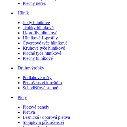
Plechy nerez
Hliník
Jekly hliníkové
Trubky hliníkové
U-profily hliníkové
Hliníkové L-profily
Čtvercové tyče hliníkové
Kruhové tyče hliníkové
Ploché tyče hliníkové
Plechy hliníkové
Druhovýrobky
Podlahové rošty
Příslušenství k roštům
Schodišťové stupně
Ploty
Plotové panely
Pletiva
Lesnická / oborová pletiva
Sloupky a příslušenství