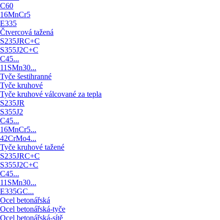
C60
16MnCr5
E335
Čtvercová tažená
S235JRC+C
S355J2C+C
C45...
11SMn30...
Tyče šestihranné
Tyče kruhové
Tyče kruhové válcované za tepla
S235JR
S355J2
C45...
16MnCr5...
42CrMo4...
Tyče kruhové tažené
S235JRC+C
S355J2C+C
C45...
11SMn30...
E335GC...
Ocel betonářská
Ocel betonářská-tyče
Ocel betonářská-sítě