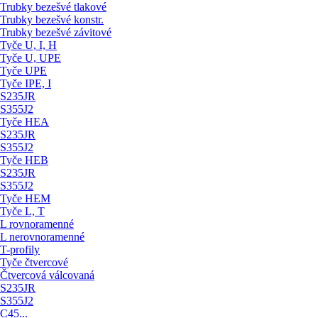
Trubky bezešvé tlakové
Trubky bezešvé konstr.
Trubky bezešvé závitové
Tyče U, I, H
Tyče U, UPE
Tyče UPE
Tyče IPE, I
S235JR
S355J2
Tyče HEA
S235JR
S355J2
Tyče HEB
S235JR
S355J2
Tyče HEM
Tyče L, T
L rovnoramenné
L nerovnoramenné
T-profily
Tyče čtvercové
Čtvercová válcovaná
S235JR
S355J2
C45...