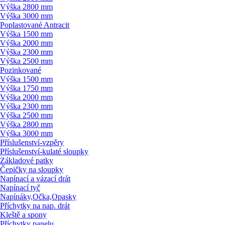
Výška 2800 mm
Výška 3000 mm
Poplastované Antracit
Výška 1500 mm
Výška 2000 mm
Výška 2300 mm
Výška 2500 mm
Pozinkované
Výška 1500 mm
Výška 1750 mm
Výška 2000 mm
Výška 2300 mm
Výška 2500 mm
Výška 2800 mm
Výška 3000 mm
Příslušenství-vzpěry
Příslušenství-kulaté sloupky
Základové patky
Čepičky na sloupky
Napínací a vázací drát
Napínací tyč
Napínáky,Očka,Opasky
Příchytky na nap. drát
Kleště a spony
Příchytky panelu