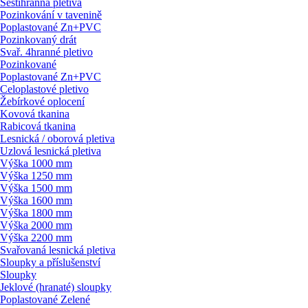
Šestihranná pletiva
Pozinkování v tavenině
Poplastované Zn+PVC
Pozinkovaný drát
Svař. 4hranné pletivo
Pozinkované
Poplastované Zn+PVC
Celoplastové pletivo
Žebírkové oplocení
Kovová tkanina
Rabicová tkanina
Lesnická / oborová pletiva
Uzlová lesnická pletiva
Výška 1000 mm
Výška 1250 mm
Výška 1500 mm
Výška 1600 mm
Výška 1800 mm
Výška 2000 mm
Výška 2200 mm
Svařovaná lesnická pletiva
Sloupky a příslušenství
Sloupky
Jeklové (hranaté) sloupky
Poplastované Zelené