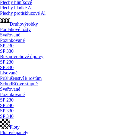
Plechy hliníkové
Plechy hladké Al
Plechy protiskluzové Al
Druhovýrobky
Podlahové rošty
Svařované
Pozinkované
SP 230
SP 330
Bez povrchové úpravy
SP 230
SP 330
Lisované
Příslušenství k roštům
Schodišťové stupně
Svařované
Pozinkované
SP 230
SP 240
SP 330
SP 340
Ploty
Plotové panely