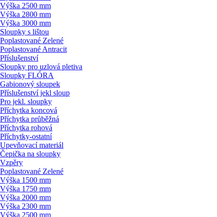
Výška 2500 mm
Výška 2800 mm
Výška 3000 mm
Sloupky s lištou
Poplastované Zelené
Poplastované Antracit
Příslušenství
Sloupky pro uzlová pletiva
Sloupky FLÓRA
Gabionový sloupek
Příslušenství jekl sloup
Pro jekl. sloupky
Příchytka koncová
Příchytka průběžná
Příchytka rohová
Příchytky-ostatní
Upevňovací materiál
Čepička na sloupky
Vzpěry
Poplastované Zelené
Výška 1500 mm
Výška 1750 mm
Výška 2000 mm
Výška 2300 mm
Výška 2500 mm