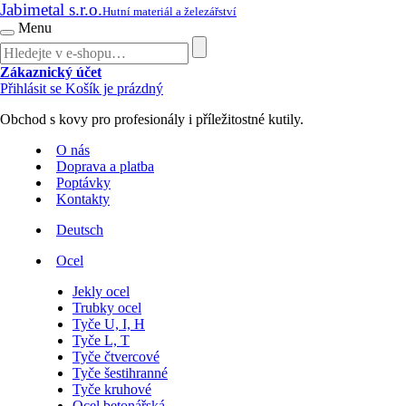
Jabimetal s.r.o.
Hutní materiál a železářství
Menu
Zákaznický účet
Přihlásit se
Košík je prázdný
Obchod s kovy pro profesionály i příležitostné kutily.
O nás
Doprava a platba
Poptávky
Kontakty
Deutsch
Ocel
Jekly ocel
Trubky ocel
Tyče U, I, H
Tyče L, T
Tyče čtvercové
Tyče šestihranné
Tyče kruhové
Ocel betonářská