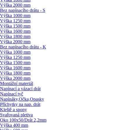
Výška 2000 mm
Bez napínacího drátu - S
Výška 1000 mm
Výška 1250 mm
Výška 1500 mm
Výška 1600 mm
Výška 1800 mm
Výška 2000 mm
Bez napínacího drátu - K
Výška 1000 mm
Výška 1250 mm
Výška 1500 mm
Výška 1600 mm
Výška 1800 mm
Výška 2000 mm
Montážní materiál
Napínací a vázací drát
Napínací tyč
Napínáky,Očka,Opasky
Příchytky na nap. drát
Kleště a spony
Svařovaná pletiva
Oko 100x50/
Drát 2,2mm
Výška 400 mm