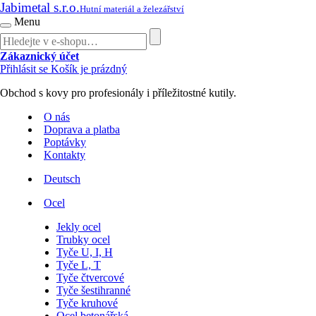
Jabimetal s.r.o.
Hutní materiál a železářství
Menu
Zákaznický účet
Přihlásit se
Košík je prázdný
Obchod s kovy pro profesionály i příležitostné kutily.
O nás
Doprava a platba
Poptávky
Kontakty
Deutsch
Ocel
Jekly ocel
Trubky ocel
Tyče U, I, H
Tyče L, T
Tyče čtvercové
Tyče šestihranné
Tyče kruhové
Ocel betonářská