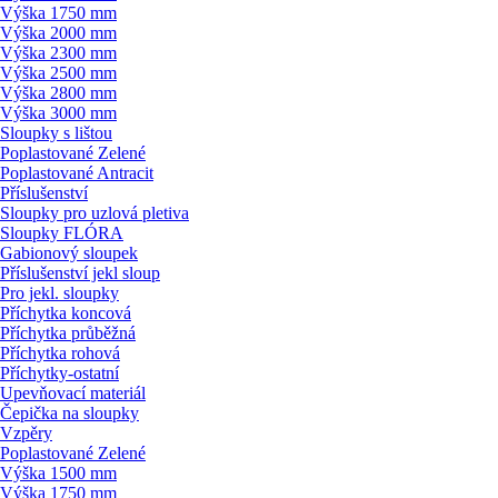
Výška 1750 mm
Výška 2000 mm
Výška 2300 mm
Výška 2500 mm
Výška 2800 mm
Výška 3000 mm
Sloupky s lištou
Poplastované Zelené
Poplastované Antracit
Příslušenství
Sloupky pro uzlová pletiva
Sloupky FLÓRA
Gabionový sloupek
Příslušenství jekl sloup
Pro jekl. sloupky
Příchytka koncová
Příchytka průběžná
Příchytka rohová
Příchytky-ostatní
Upevňovací materiál
Čepička na sloupky
Vzpěry
Poplastované Zelené
Výška 1500 mm
Výška 1750 mm