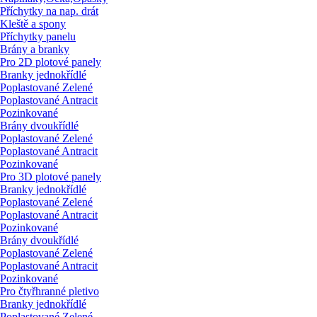
Příchytky na nap. drát
Kleště a spony
Příchytky panelu
Brány a branky
Pro 2D plotové panely
Branky jednokřídlé
Poplastované Zelené
Poplastované Antracit
Pozinkované
Brány dvoukřídlé
Poplastované Zelené
Poplastované Antracit
Pozinkované
Pro 3D plotové panely
Branky jednokřídlé
Poplastované Zelené
Poplastované Antracit
Pozinkované
Brány dvoukřídlé
Poplastované Zelené
Poplastované Antracit
Pozinkované
Pro čtyřhranné pletivo
Branky jednokřídlé
Poplastované Zelené