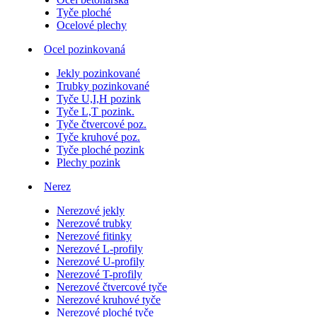
Tyče ploché
Ocelové plechy
Ocel pozinkovaná
Jekly pozinkované
Trubky pozinkované
Tyče U,I,H pozink
Tyče L,T pozink.
Tyče čtvercové poz.
Tyče kruhové poz.
Tyče ploché pozink
Plechy pozink
Nerez
Nerezové jekly
Nerezové trubky
Nerezové fitinky
Nerezové L-profily
Nerezové U-profily
Nerezové T-profily
Nerezové čtvercové tyče
Nerezové kruhové tyče
Nerezové ploché tyče