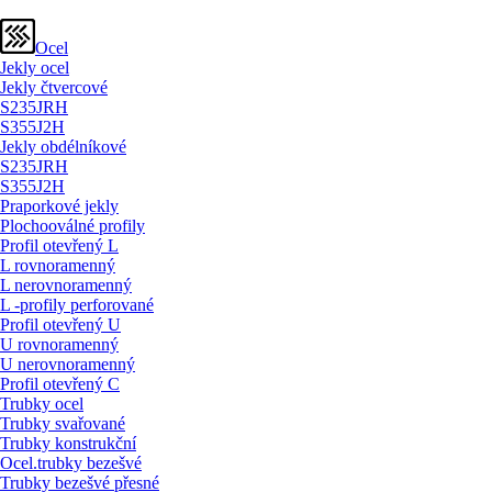
Ocel
Jekly ocel
Jekly čtvercové
S235JRH
S355J2H
Jekly obdélníkové
S235JRH
S355J2H
Praporkové jekly
Plochooválné profily
Profil otevřený L
L rovnoramenný
L nerovnoramenný
L -profily perforované
Profil otevřený U
U rovnoramenný
U nerovnoramenný
Profil otevřený C
Trubky ocel
Trubky svařované
Trubky konstrukční
Ocel.trubky bezešvé
Trubky bezešvé přesné