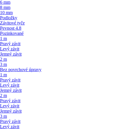
6 mm
8 mm
10 mm
Podložky
Závitové tyče
Pevnost 4.8
Pozinkované
1 m
Pravý závit
Levý závit
Jemný závit
2 m
3 m
Bez povrchové úpravy
1 m
Pravý závit
Levý závit
Jemný závit
2 m
Pravý závit
Levý závit
Jemný závit
3 m
Pravý závit
Levý závit