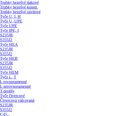
Trubky bezešvé tlakové
Trubky bezešvé konstr.
Trubky bezešvé závitové
Tyče U, I, H
Tyče U, UPE
Tyče UPE
Tyče IPE, I
S235JR
S355J2
Tyče HEA
S235JR
S355J2
Tyče HEB
S235JR
S355J2
Tyče HEM
Tyče L, T
L rovnoramenné
L nerovnoramenné
T-profily
Tyče čtvercové
Čtvercová válcovaná
S235JR
S355J2
C45...