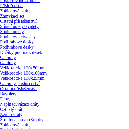
Poplastované Antracit
Příslušenství
Základové patky
Zamykací set
Ostatní příslušenství
Stínící úplety/
výplety
Stínící úplety
Stínící výplety/
pásy
Podhrabové desky
Podhrabové desky
Držáky podhrab. desek
Gabiony
Gabiony
Velikost oka 100x50mm
Velikost oka 100x100mm
Velikost oka 100x25mm
Gabiony-příslušenství
Ostatní příslušenství
Bavolety
Dráty
Napínací/
vázací dráty
Ostnatý drát
Zemní vruty
Šrouby a kotvící šrouby
Základové patky