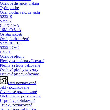
Ocelové distance, vlákna
Tyče ploché
Ocel plochá válc. za tepla
S235JR
S355J2
C45/
C45+A
16MnCr5/
+A
Ostatní jakosti
Ocel plochá tažená
S235JRC+C
S355J2C+C
C45+C
Ocelové plechy
Plechy za studena válcované
Plechy za tepla válcované
Ocelové plechy se vzory
Ocelové plechy děrované
Ocel pozinkovaná
Jekly pozinkované
Čtvercové pozinkované
Obdélníkové pozinkované
U-profily pozinkované
Trubky pozinkované
Trubky konstrukční Zn