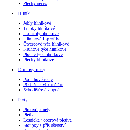
Plechy nerez
Hliník
Jekly hliníkové
Trubky hliníkové
U-profily hliníkové
Hliníkové L-profily
Čtvercové tyče hliníkové
Kruhové tyče hliníkové
Ploché tyče hliníkové
Plechy hliníkové
Druhovýrobky
Podlahové rošty
Příslušenství k roštům
Schodišťové stupně
Ploty
Plotové panely
Pletiva
Lesnická / oborová pletiva
Sloupky a příslušenství