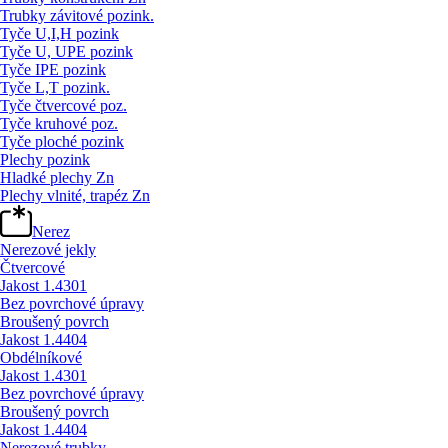
Trubky závitové pozink.
Tyče U,I,H pozink
Tyče U, UPE pozink
Tyče IPE pozink
Tyče L,T pozink.
Tyče čtvercové poz.
Tyče kruhové poz.
Tyče ploché pozink
Plechy pozink
Hladké plechy Zn
Plechy vlnité, trapéz Zn
Nerez
Nerezové jekly
Čtvercové
Jakost 1.4301
Bez povrchové úpravy
Broušený povrch
Jakost 1.4404
Obdélníkové
Jakost 1.4301
Bez povrchové úpravy
Broušený povrch
Jakost 1.4404
Nerezové trubky