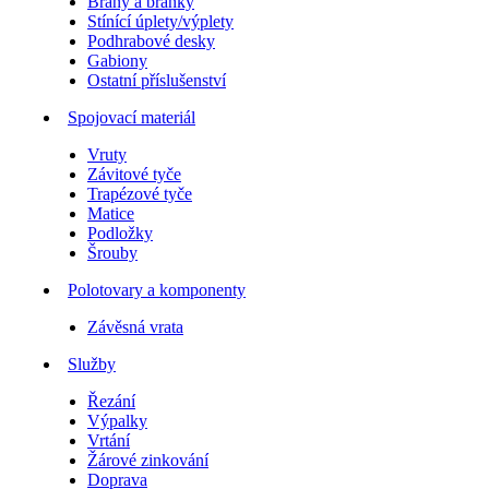
Brány a branky
Stínící úplety/výplety
Podhrabové desky
Gabiony
Ostatní příslušenství
Spojovací materiál
Vruty
Závitové tyče
Trapézové tyče
Matice
Podložky
Šrouby
Polotovary a komponenty
Závěsná vrata
Služby
Řezání
Výpalky
Vrtání
Žárové zinkování
Doprava