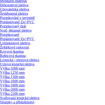
Montážní materiál
Dekorativní pletiva
Chovatelská pletiva
Šestihranná pletiva
Pozinkování v tavenině
Poplastované Zn+PVC
Pozinkovaný drát
Svař. 4hranné pletivo
Pozinkované
Poplastované Zn+PVC
Celoplastové pletivo
Žebírkové oplocení
Kovová tkanina
Rabicová tkanina
Lesnická / oborová pletiva
Uzlová lesnická pletiva
Výška 1000 mm
Výška 1250 mm
Výška 1500 mm
Výška 1600 mm
Výška 1800 mm
Výška 2000 mm
Výška 2200 mm
Svařovaná lesnická pletiva
Sloupky a příslušenství