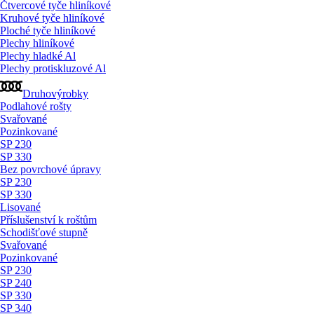
Čtvercové tyče hliníkové
Kruhové tyče hliníkové
Ploché tyče hliníkové
Plechy hliníkové
Plechy hladké Al
Plechy protiskluzové Al
Druhovýrobky
Podlahové rošty
Svařované
Pozinkované
SP 230
SP 330
Bez povrchové úpravy
SP 230
SP 330
Lisované
Příslušenství k roštům
Schodišťové stupně
Svařované
Pozinkované
SP 230
SP 240
SP 330
SP 340