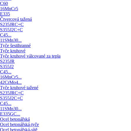
C60
16MnCr5
E335
Čtvercová tažená
S235JRC+C
S355J2C+C
C45...
11SMn30...
Tyče šestihranné
Tyče kruhové
Tyče kruhové válcované za tepla
S235JR
S355J2
C45...
16MnCr5...
42CrMo4...
Tyče kruhové tažené
S235JRC+C
S355J2C+C
C45...
11SMn30...
E335GC...
Ocel betonářská
Ocel betonářská-tyče
Ocel betonářská-sítě