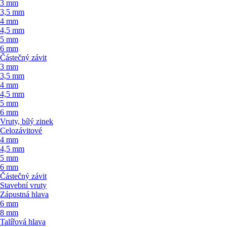
3 mm
3,5 mm
4 mm
4,5 mm
5 mm
6 mm
Částečný závit
3 mm
3,5 mm
4 mm
4,5 mm
5 mm
6 mm
Vruty, bílý zinek
Celozávitové
4 mm
4,5 mm
5 mm
6 mm
Částečný závit
Stavební vruty
Zápustná hlava
6 mm
8 mm
Talířová hlava