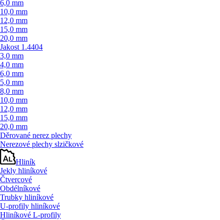
6,0 mm
10,0 mm
12,0 mm
15,0 mm
20,0 mm
Jakost 1.4404
3,0 mm
4,0 mm
6,0 mm
5,0 mm
8,0 mm
10,0 mm
12,0 mm
15,0 mm
20,0 mm
Děrované nerez plechy
Nerezové plechy slzičkové
Hliník
Jekly hliníkové
Čtvercové
Obdélníkové
Trubky hliníkové
U-profily hliníkové
Hliníkové L-profily