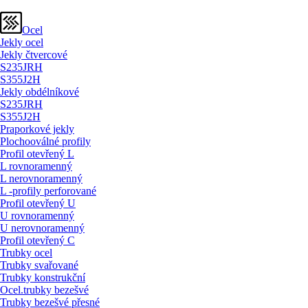
Ocel
Jekly ocel
Jekly čtvercové
S235JRH
S355J2H
Jekly obdélníkové
S235JRH
S355J2H
Praporkové jekly
Plochooválné profily
Profil otevřený L
L rovnoramenný
L nerovnoramenný
L -profily perforované
Profil otevřený U
U rovnoramenný
U nerovnoramenný
Profil otevřený C
Trubky ocel
Trubky svařované
Trubky konstrukční
Ocel.trubky bezešvé
Trubky bezešvé přesné