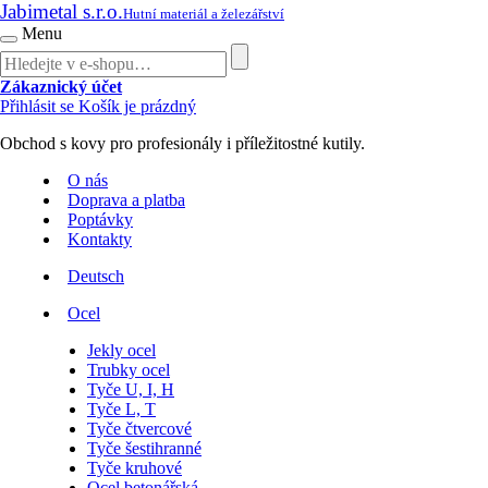
Jabimetal s.r.o.
Hutní materiál a železářství
Menu
Zákaznický účet
Přihlásit se
Košík je prázdný
Obchod s kovy pro profesionály i příležitostné kutily.
O nás
Doprava a platba
Poptávky
Kontakty
Deutsch
Ocel
Jekly ocel
Trubky ocel
Tyče U, I, H
Tyče L, T
Tyče čtvercové
Tyče šestihranné
Tyče kruhové
Ocel betonářská