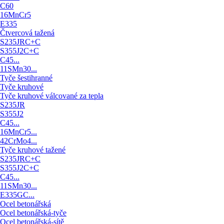
C60
16MnCr5
E335
Čtvercová tažená
S235JRC+C
S355J2C+C
C45...
11SMn30...
Tyče šestihranné
Tyče kruhové
Tyče kruhové válcované za tepla
S235JR
S355J2
C45...
16MnCr5...
42CrMo4...
Tyče kruhové tažené
S235JRC+C
S355J2C+C
C45...
11SMn30...
E335GC...
Ocel betonářská
Ocel betonářská-tyče
Ocel betonářská-sítě