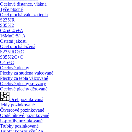
Ocelové distance, vlákna
Tyče ploché
Ocel plochá válc. za tepla
S235JR
S355J2
C45/
C45+A
16MnCr5/
+A
Ostatní jakosti
Ocel plochá tažená
S235JRC+C
S355J2C+C
C45+C
Ocelové plechy
Plechy za studena válcované
Plechy za tepla válcované
Ocelové plechy se vzory
Ocelové plechy děrované
Ocel pozinkovaná
Jekly pozinkované
Čtvercové pozinkované
Obdélníkové pozinkované
U-profily pozinkované
Trubky pozinkované
Trubky konstrukční Zn