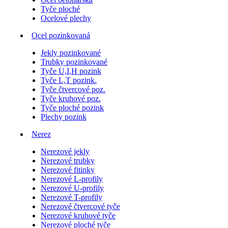
Tyče ploché
Ocelové plechy
Ocel pozinkovaná
Jekly pozinkované
Trubky pozinkované
Tyče U,I,H pozink
Tyče L,T pozink.
Tyče čtvercové poz.
Tyče kruhové poz.
Tyče ploché pozink
Plechy pozink
Nerez
Nerezové jekly
Nerezové trubky
Nerezové fitinky
Nerezové L-profily
Nerezové U-profily
Nerezové T-profily
Nerezové čtvercové tyče
Nerezové kruhové tyče
Nerezové ploché tyče