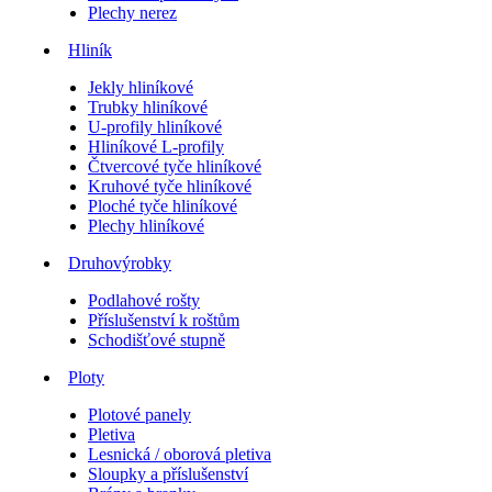
Plechy nerez
Hliník
Jekly hliníkové
Trubky hliníkové
U-profily hliníkové
Hliníkové L-profily
Čtvercové tyče hliníkové
Kruhové tyče hliníkové
Ploché tyče hliníkové
Plechy hliníkové
Druhovýrobky
Podlahové rošty
Příslušenství k roštům
Schodišťové stupně
Ploty
Plotové panely
Pletiva
Lesnická / oborová pletiva
Sloupky a příslušenství