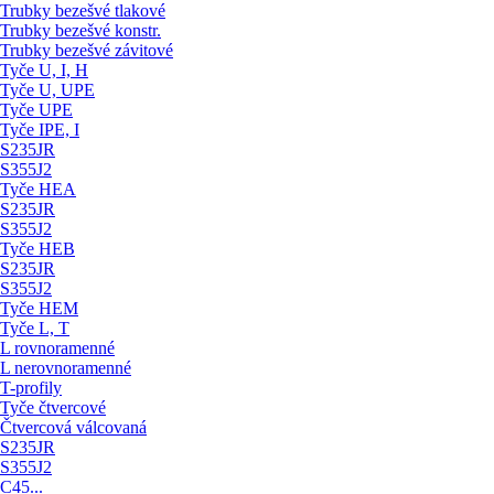
Trubky bezešvé tlakové
Trubky bezešvé konstr.
Trubky bezešvé závitové
Tyče U, I, H
Tyče U, UPE
Tyče UPE
Tyče IPE, I
S235JR
S355J2
Tyče HEA
S235JR
S355J2
Tyče HEB
S235JR
S355J2
Tyče HEM
Tyče L, T
L rovnoramenné
L nerovnoramenné
T-profily
Tyče čtvercové
Čtvercová válcovaná
S235JR
S355J2
C45...