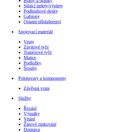
Brány a branky
Stínící úplety/výplety
Podhrabové desky
Gabiony
Ostatní příslušenství
Spojovací materiál
Vruty
Závitové tyče
Trapézové tyče
Matice
Podložky
Šrouby
Polotovary a komponenty
Závěsná vrata
Služby
Řezání
Výpalky
Vrtání
Žárové zinkování
Doprava