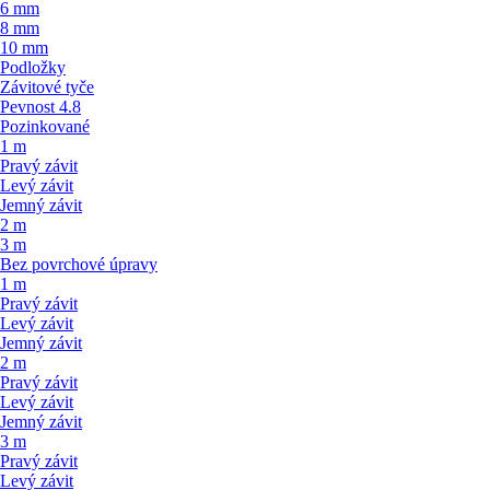
6 mm
8 mm
10 mm
Podložky
Závitové tyče
Pevnost 4.8
Pozinkované
1 m
Pravý závit
Levý závit
Jemný závit
2 m
3 m
Bez povrchové úpravy
1 m
Pravý závit
Levý závit
Jemný závit
2 m
Pravý závit
Levý závit
Jemný závit
3 m
Pravý závit
Levý závit