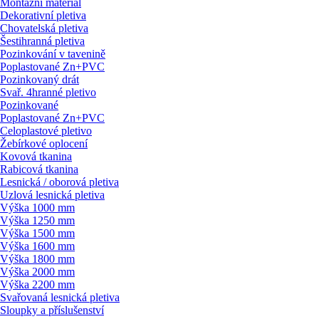
Montážní materiál
Dekorativní pletiva
Chovatelská pletiva
Šestihranná pletiva
Pozinkování v tavenině
Poplastované Zn+PVC
Pozinkovaný drát
Svař. 4hranné pletivo
Pozinkované
Poplastované Zn+PVC
Celoplastové pletivo
Žebírkové oplocení
Kovová tkanina
Rabicová tkanina
Lesnická / oborová pletiva
Uzlová lesnická pletiva
Výška 1000 mm
Výška 1250 mm
Výška 1500 mm
Výška 1600 mm
Výška 1800 mm
Výška 2000 mm
Výška 2200 mm
Svařovaná lesnická pletiva
Sloupky a příslušenství