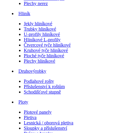
Plechy nerez
Hliník
Jekly hliníkové
Trubky hliníkové
U-profily hliníkové
Hliníkové L-profily
Čtvercové tyče hliníkové
Kruhové tyče hliníkové
Ploché tyče hliníkové
Plechy hliníkové
Druhovýrobky
Podlahové rošty
Příslušenství k roštům
Schodišťové stupně
Ploty
Plotové panely
Pletiva
Lesnická / oborová pletiva
Sloupky a příslušenství