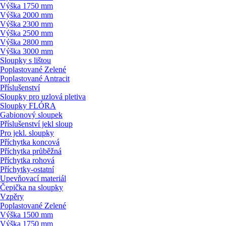
Výška 1750 mm
Výška 2000 mm
Výška 2300 mm
Výška 2500 mm
Výška 2800 mm
Výška 3000 mm
Sloupky s lištou
Poplastované Zelené
Poplastované Antracit
Příslušenství
Sloupky pro uzlová pletiva
Sloupky FLÓRA
Gabionový sloupek
Příslušenství jekl sloup
Pro jekl. sloupky
Příchytka koncová
Příchytka průběžná
Příchytka rohová
Příchytky-ostatní
Upevňovací materiál
Čepička na sloupky
Vzpěry
Poplastované Zelené
Výška 1500 mm
Výška 1750 mm