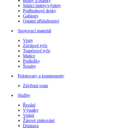
Brány a branky
Stínící úplety/výplety
Podhrabové desky
Gabiony
Ostatní příslušenství
Spojovací materiál
Vruty
Závitové tyče
Trapézové tyče
Matice
Podložky
Šrouby
Polotovary a komponenty
Závěsná vrata
Služby
Řezání
Výpalky
Vrtání
Žárové zinkování
Doprava