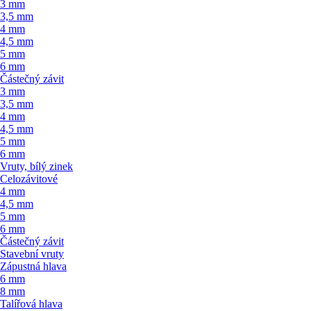
3 mm
3,5 mm
4 mm
4,5 mm
5 mm
6 mm
Částečný závit
3 mm
3,5 mm
4 mm
4,5 mm
5 mm
6 mm
Vruty, bílý zinek
Celozávitové
4 mm
4,5 mm
5 mm
6 mm
Částečný závit
Stavební vruty
Zápustná hlava
6 mm
8 mm
Talířová hlava