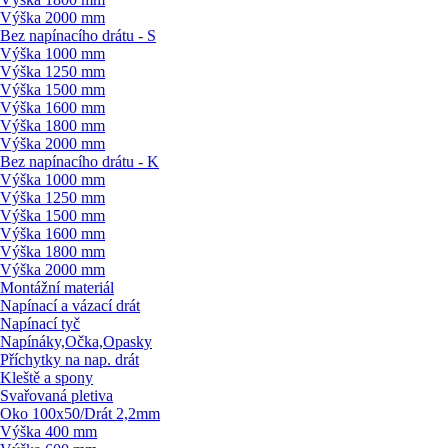
Výška 2000 mm
Bez napínacího drátu - S
Výška 1000 mm
Výška 1250 mm
Výška 1500 mm
Výška 1600 mm
Výška 1800 mm
Výška 2000 mm
Bez napínacího drátu - K
Výška 1000 mm
Výška 1250 mm
Výška 1500 mm
Výška 1600 mm
Výška 1800 mm
Výška 2000 mm
Montážní materiál
Napínací a vázací drát
Napínací tyč
Napínáky,Očka,Opasky
Příchytky na nap. drát
Kleště a spony
Svařovaná pletiva
Oko 100x50/
Drát 2,2mm
Výška 400 mm