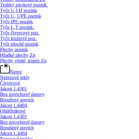
Trubky závitové pozink.
Tyče U,I,H pozink
Tyče U, UPE pozink
Tyče IPE pozink
Tyče L,T pozink.
Tyče čtvercové poz.
Tyče kruhové poz.
Tyče ploché pozink
Plechy pozink
Hladké plechy Zn
Plechy vlnité, trapéz Zn
Nerez
Nerezové jekly
Čtvercové
Jakost 1.4301
Bez povrchové úpravy
Broušený povrch
Jakost 1.4404
Obdélníkové
Jakost 1.4301
Bez povrchové úpravy
Broušený povrch
Jakost 1.4404
Nerezové trubky