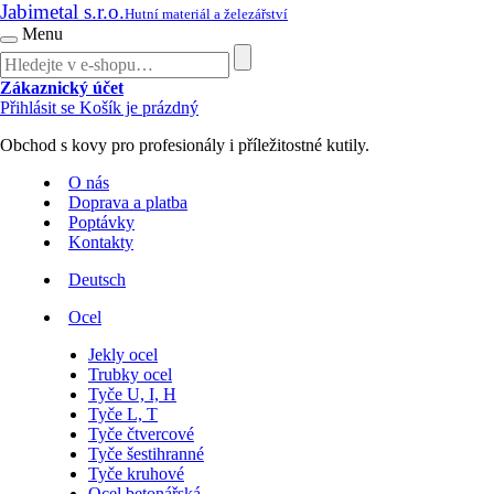
Jabimetal s.r.o.
Hutní materiál a železářství
Menu
Zákaznický účet
Přihlásit se
Košík je prázdný
Obchod s kovy pro profesionály i příležitostné kutily.
O nás
Doprava a platba
Poptávky
Kontakty
Deutsch
Ocel
Jekly ocel
Trubky ocel
Tyče U, I, H
Tyče L, T
Tyče čtvercové
Tyče šestihranné
Tyče kruhové
Ocel betonářská