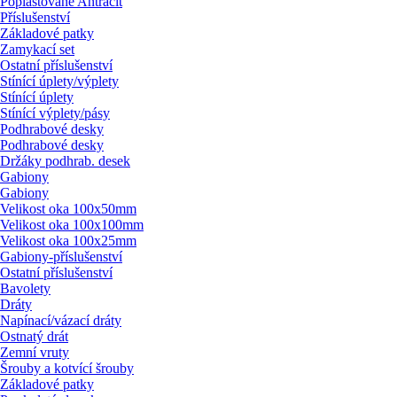
Poplastované Antracit
Příslušenství
Základové patky
Zamykací set
Ostatní příslušenství
Stínící úplety/
výplety
Stínící úplety
Stínící výplety/
pásy
Podhrabové desky
Podhrabové desky
Držáky podhrab. desek
Gabiony
Gabiony
Velikost oka 100x50mm
Velikost oka 100x100mm
Velikost oka 100x25mm
Gabiony-příslušenství
Ostatní příslušenství
Bavolety
Dráty
Napínací/
vázací dráty
Ostnatý drát
Zemní vruty
Šrouby a kotvící šrouby
Základové patky