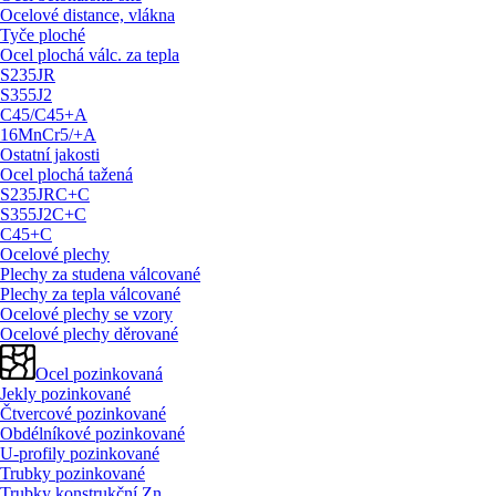
Ocelové distance, vlákna
Tyče ploché
Ocel plochá válc. za tepla
S235JR
S355J2
C45/
C45+A
16MnCr5/
+A
Ostatní jakosti
Ocel plochá tažená
S235JRC+C
S355J2C+C
C45+C
Ocelové plechy
Plechy za studena válcované
Plechy za tepla válcované
Ocelové plechy se vzory
Ocelové plechy děrované
Ocel pozinkovaná
Jekly pozinkované
Čtvercové pozinkované
Obdélníkové pozinkované
U-profily pozinkované
Trubky pozinkované
Trubky konstrukční Zn