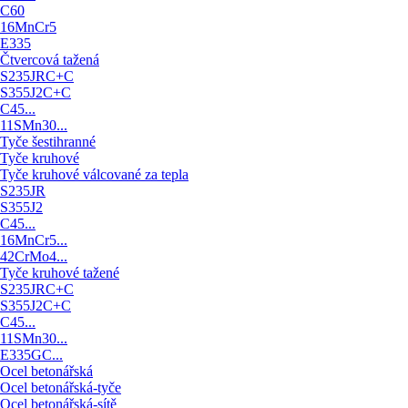
C60
16MnCr5
E335
Čtvercová tažená
S235JRC+C
S355J2C+C
C45...
11SMn30...
Tyče šestihranné
Tyče kruhové
Tyče kruhové válcované za tepla
S235JR
S355J2
C45...
16MnCr5...
42CrMo4...
Tyče kruhové tažené
S235JRC+C
S355J2C+C
C45...
11SMn30...
E335GC...
Ocel betonářská
Ocel betonářská-tyče
Ocel betonářská-sítě