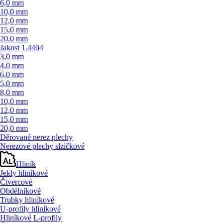
6,0 mm
10,0 mm
12,0 mm
15,0 mm
20,0 mm
Jakost 1.4404
3,0 mm
4,0 mm
6,0 mm
5,0 mm
8,0 mm
10,0 mm
12,0 mm
15,0 mm
20,0 mm
Děrované nerez plechy
Nerezové plechy slzičkové
Hliník
Jekly hliníkové
Čtvercové
Obdélníkové
Trubky hliníkové
U-profily hliníkové
Hliníkové L-profily