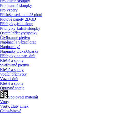
Pro kulaté sloupky
Pro hranaté sloupky
Pro vzpěry
Příslušenství-montáž plotů
Plotové panely 2D/
3D
Příchytky-jekl. sloup
Příchytky-kulaté sloupky
Ostatní příchyty/
spojky
Čtyřhranné pletivo
Napínací a vázací drát
Napínací tyč
Napínáky,Očka,Opasky
Příchytky na nap. drát
Kleště a spony
Svařované pletivo
Kleště a spony
Vodící příchytky
Vázací drát
Kleště a spony
Opravné spreje
Spojovací materiál
Vruty
Vruty, žlutý zinek
Celozávitové