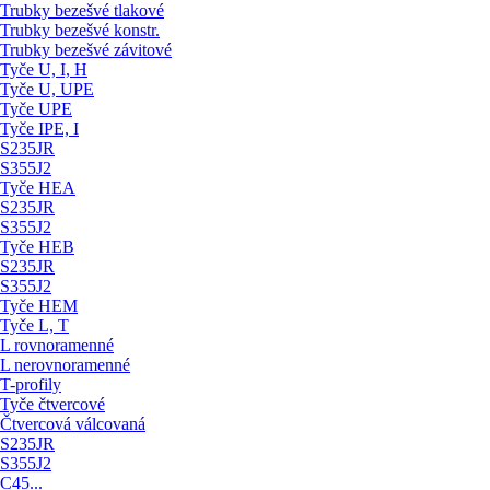
Trubky bezešvé tlakové
Trubky bezešvé konstr.
Trubky bezešvé závitové
Tyče U, I, H
Tyče U, UPE
Tyče UPE
Tyče IPE, I
S235JR
S355J2
Tyče HEA
S235JR
S355J2
Tyče HEB
S235JR
S355J2
Tyče HEM
Tyče L, T
L rovnoramenné
L nerovnoramenné
T-profily
Tyče čtvercové
Čtvercová válcovaná
S235JR
S355J2
C45...