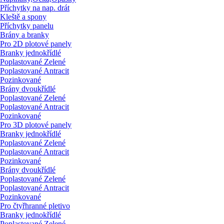
Příchytky na nap. drát
Kleště a spony
Příchytky panelu
Brány a branky
Pro 2D plotové panely
Branky jednokřídlé
Poplastované Zelené
Poplastované Antracit
Pozinkované
Brány dvoukřídlé
Poplastované Zelené
Poplastované Antracit
Pozinkované
Pro 3D plotové panely
Branky jednokřídlé
Poplastované Zelené
Poplastované Antracit
Pozinkované
Brány dvoukřídlé
Poplastované Zelené
Poplastované Antracit
Pozinkované
Pro čtyřhranné pletivo
Branky jednokřídlé
Poplastované Zelené