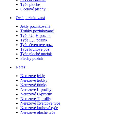
Tyče ploché
Ocelové plechy
Ocel pozinkovaná
Jekly pozinkované
Trubky pozinkované
Tyče U,I,H pozink
Tyče L,T pozink.
Tyče čtvercové poz.
Tyče kruhové poz.
Tyče ploché pozink
Plechy pozink
Nerez
Nerezové jekly
Nerezové trubky
Nerezové fitinky
Nerezové L-profily
Nerezové U-profily
Nerezové T-profily
Nerezové čtvercové tyče
Nerezové kruhové tyče
Nerezové ploché tyče