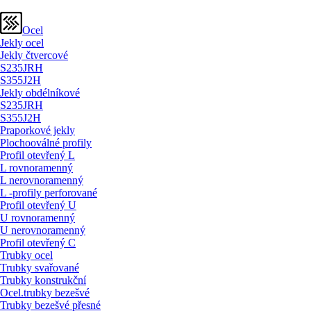
Ocel
Jekly ocel
Jekly čtvercové
S235JRH
S355J2H
Jekly obdélníkové
S235JRH
S355J2H
Praporkové jekly
Plochooválné profily
Profil otevřený L
L rovnoramenný
L nerovnoramenný
L -profily perforované
Profil otevřený U
U rovnoramenný
U nerovnoramenný
Profil otevřený C
Trubky ocel
Trubky svařované
Trubky konstrukční
Ocel.trubky bezešvé
Trubky bezešvé přesné