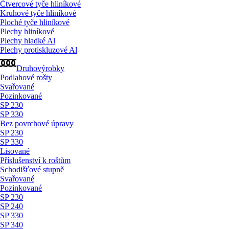
Čtvercové tyče hliníkové
Kruhové tyče hliníkové
Ploché tyče hliníkové
Plechy hliníkové
Plechy hladké Al
Plechy protiskluzové Al
Druhovýrobky
Podlahové rošty
Svařované
Pozinkované
SP 230
SP 330
Bez povrchové úpravy
SP 230
SP 330
Lisované
Příslušenství k roštům
Schodišťové stupně
Svařované
Pozinkované
SP 230
SP 240
SP 330
SP 340