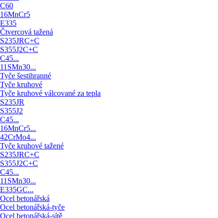
C60
16MnCr5
E335
Čtvercová tažená
S235JRC+C
S355J2C+C
C45...
11SMn30...
Tyče šestihranné
Tyče kruhové
Tyče kruhové válcované za tepla
S235JR
S355J2
C45...
16MnCr5...
42CrMo4...
Tyče kruhové tažené
S235JRC+C
S355J2C+C
C45...
11SMn30...
E335GC...
Ocel betonářská
Ocel betonářská-tyče
Ocel betonářská-sítě