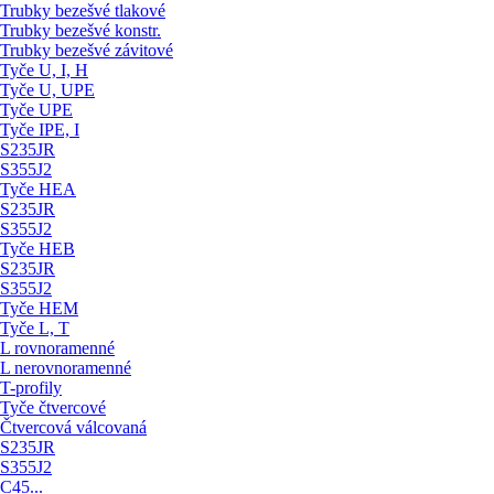
Trubky bezešvé tlakové
Trubky bezešvé konstr.
Trubky bezešvé závitové
Tyče U, I, H
Tyče U, UPE
Tyče UPE
Tyče IPE, I
S235JR
S355J2
Tyče HEA
S235JR
S355J2
Tyče HEB
S235JR
S355J2
Tyče HEM
Tyče L, T
L rovnoramenné
L nerovnoramenné
T-profily
Tyče čtvercové
Čtvercová válcovaná
S235JR
S355J2
C45...