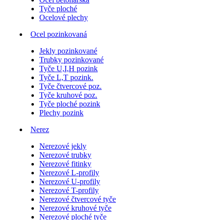
Tyče ploché
Ocelové plechy
Ocel pozinkovaná
Jekly pozinkované
Trubky pozinkované
Tyče U,I,H pozink
Tyče L,T pozink.
Tyče čtvercové poz.
Tyče kruhové poz.
Tyče ploché pozink
Plechy pozink
Nerez
Nerezové jekly
Nerezové trubky
Nerezové fitinky
Nerezové L-profily
Nerezové U-profily
Nerezové T-profily
Nerezové čtvercové tyče
Nerezové kruhové tyče
Nerezové ploché tyče