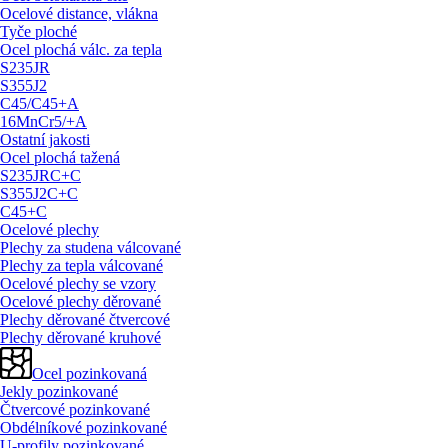
Ocelové distance, vlákna
Tyče ploché
Ocel plochá válc. za tepla
S235JR
S355J2
C45/
C45+A
16MnCr5/
+A
Ostatní jakosti
Ocel plochá tažená
S235JRC+C
S355J2C+C
C45+C
Ocelové plechy
Plechy za studena válcované
Plechy za tepla válcované
Ocelové plechy se vzory
Ocelové plechy děrované
Plechy děrované čtvercové
Plechy děrované kruhové
Ocel pozinkovaná
Jekly pozinkované
Čtvercové pozinkované
Obdélníkové pozinkované
U-profily pozinkované