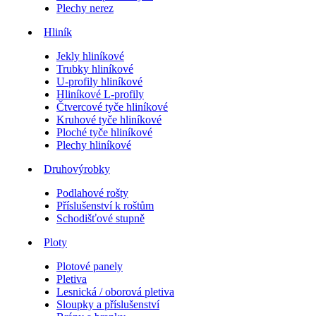
Plechy nerez
Hliník
Jekly hliníkové
Trubky hliníkové
U-profily hliníkové
Hliníkové L-profily
Čtvercové tyče hliníkové
Kruhové tyče hliníkové
Ploché tyče hliníkové
Plechy hliníkové
Druhovýrobky
Podlahové rošty
Příslušenství k roštům
Schodišťové stupně
Ploty
Plotové panely
Pletiva
Lesnická / oborová pletiva
Sloupky a příslušenství