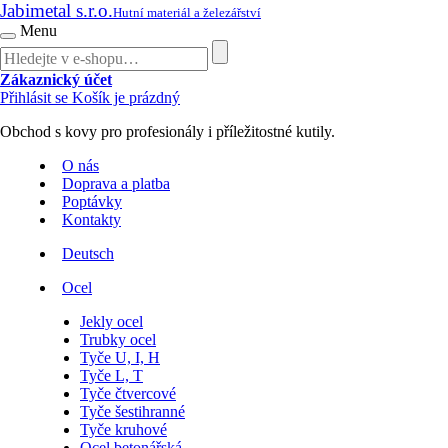
Jabimetal s.r.o.
Hutní materiál a železářství
Menu
Zákaznický účet
Přihlásit se
Košík je prázdný
Obchod s kovy pro profesionály i příležitostné kutily.
O nás
Doprava a platba
Poptávky
Kontakty
Deutsch
Ocel
Jekly ocel
Trubky ocel
Tyče U, I, H
Tyče L, T
Tyče čtvercové
Tyče šestihranné
Tyče kruhové
Ocel betonářská