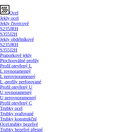
Ocel
Jekly ocel
Jekly čtvercové
S235JRH
S355J2H
Jekly obdélníkové
S235JRH
S355J2H
Praporkové jekly
Plochooválné profily
Profil otevřený L
L rovnoramenný
L nerovnoramenný
L -profily perforované
Profil otevřený U
U rovnoramenný
U nerovnoramenný
Profil otevřený C
Trubky ocel
Trubky svařované
Trubky konstrukční
Ocel.trubky bezešvé
Trubky bezešvé přesné