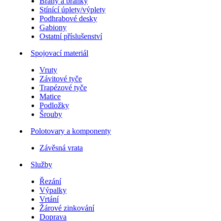
Brány a branky
Stínící úplety/výplety
Podhrabové desky
Gabiony
Ostatní příslušenství
Spojovací materiál
Vruty
Závitové tyče
Trapézové tyče
Matice
Podložky
Šrouby
Polotovary a komponenty
Závěsná vrata
Služby
Řezání
Výpalky
Vrtání
Žárové zinkování
Doprava