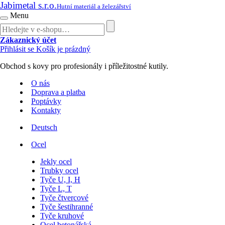
Jabimetal s.r.o.
Hutní materiál a železářství
Menu
Zákaznický účet
Přihlásit se
Košík je prázdný
Obchod s kovy pro profesionály i příležitostné kutily.
O nás
Doprava a platba
Poptávky
Kontakty
Deutsch
Ocel
Jekly ocel
Trubky ocel
Tyče U, I, H
Tyče L, T
Tyče čtvercové
Tyče šestihranné
Tyče kruhové
Ocel betonářská