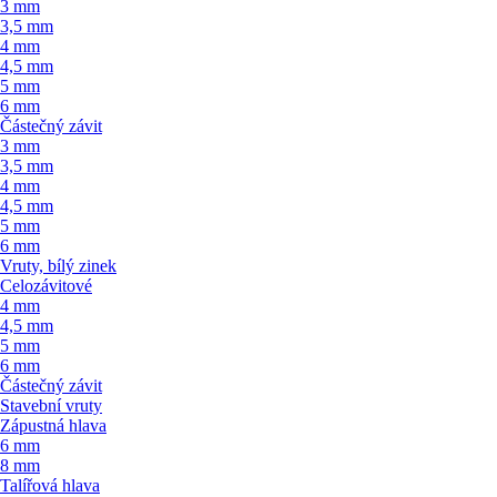
3 mm
3,5 mm
4 mm
4,5 mm
5 mm
6 mm
Částečný závit
3 mm
3,5 mm
4 mm
4,5 mm
5 mm
6 mm
Vruty, bílý zinek
Celozávitové
4 mm
4,5 mm
5 mm
6 mm
Částečný závit
Stavební vruty
Zápustná hlava
6 mm
8 mm
Talířová hlava