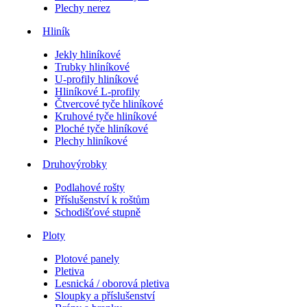
Plechy nerez
Hliník
Jekly hliníkové
Trubky hliníkové
U-profily hliníkové
Hliníkové L-profily
Čtvercové tyče hliníkové
Kruhové tyče hliníkové
Ploché tyče hliníkové
Plechy hliníkové
Druhovýrobky
Podlahové rošty
Příslušenství k roštům
Schodišťové stupně
Ploty
Plotové panely
Pletiva
Lesnická / oborová pletiva
Sloupky a příslušenství