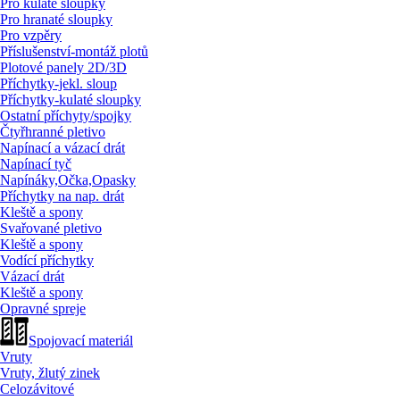
Pro kulaté sloupky
Pro hranaté sloupky
Pro vzpěry
Příslušenství-montáž plotů
Plotové panely 2D/
3D
Příchytky-jekl. sloup
Příchytky-kulaté sloupky
Ostatní příchyty/
spojky
Čtyřhranné pletivo
Napínací a vázací drát
Napínací tyč
Napínáky,Očka,Opasky
Příchytky na nap. drát
Kleště a spony
Svařované pletivo
Kleště a spony
Vodící příchytky
Vázací drát
Kleště a spony
Opravné spreje
Spojovací materiál
Vruty
Vruty, žlutý zinek
Celozávitové