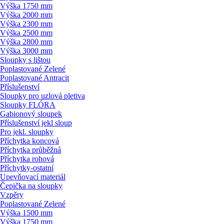
Výška 1750 mm
Výška 2000 mm
Výška 2300 mm
Výška 2500 mm
Výška 2800 mm
Výška 3000 mm
Sloupky s lištou
Poplastované Zelené
Poplastované Antracit
Příslušenství
Sloupky pro uzlová pletiva
Sloupky FLÓRA
Gabionový sloupek
Příslušenství jekl sloup
Pro jekl. sloupky
Příchytka koncová
Příchytka průběžná
Příchytka rohová
Příchytky-ostatní
Upevňovací materiál
Čepička na sloupky
Vzpěry
Poplastované Zelené
Výška 1500 mm
Výška 1750 mm