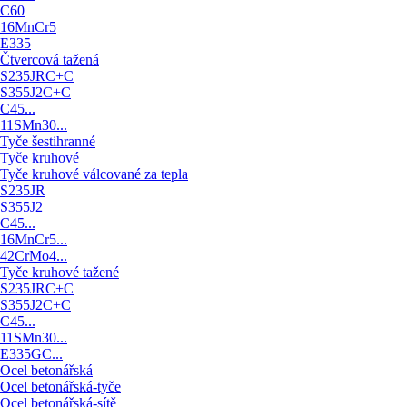
C60
16MnCr5
E335
Čtvercová tažená
S235JRC+C
S355J2C+C
C45...
11SMn30...
Tyče šestihranné
Tyče kruhové
Tyče kruhové válcované za tepla
S235JR
S355J2
C45...
16MnCr5...
42CrMo4...
Tyče kruhové tažené
S235JRC+C
S355J2C+C
C45...
11SMn30...
E335GC...
Ocel betonářská
Ocel betonářská-tyče
Ocel betonářská-sítě