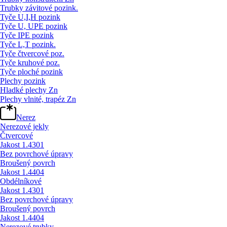
Trubky závitové pozink.
Tyče U,I,H pozink
Tyče U, UPE pozink
Tyče IPE pozink
Tyče L,T pozink.
Tyče čtvercové poz.
Tyče kruhové poz.
Tyče ploché pozink
Plechy pozink
Hladké plechy Zn
Plechy vlnité, trapéz Zn
Nerez
Nerezové jekly
Čtvercové
Jakost 1.4301
Bez povrchové úpravy
Broušený povrch
Jakost 1.4404
Obdélníkové
Jakost 1.4301
Bez povrchové úpravy
Broušený povrch
Jakost 1.4404
Nerezové trubky