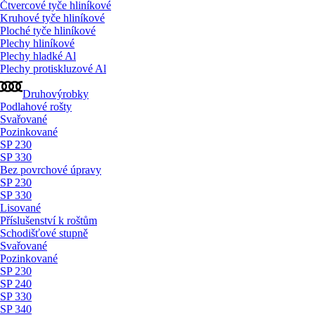
Čtvercové tyče hliníkové
Kruhové tyče hliníkové
Ploché tyče hliníkové
Plechy hliníkové
Plechy hladké Al
Plechy protiskluzové Al
Druhovýrobky
Podlahové rošty
Svařované
Pozinkované
SP 230
SP 330
Bez povrchové úpravy
SP 230
SP 330
Lisované
Příslušenství k roštům
Schodišťové stupně
Svařované
Pozinkované
SP 230
SP 240
SP 330
SP 340