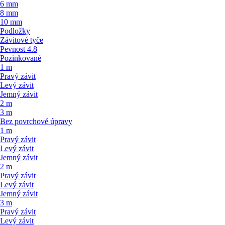
6 mm
8 mm
10 mm
Podložky
Závitové tyče
Pevnost 4.8
Pozinkované
1 m
Pravý závit
Levý závit
Jemný závit
2 m
3 m
Bez povrchové úpravy
1 m
Pravý závit
Levý závit
Jemný závit
2 m
Pravý závit
Levý závit
Jemný závit
3 m
Pravý závit
Levý závit