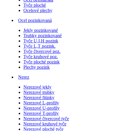
Tyče ploché
Ocelové plechy
Ocel pozinkovaná
Jekly pozinkované
Trubky pozinkované
Tyče U,I,H pozink
Tyče L,T pozink.
Tyče čtvercové poz.
Tyče kruhové poz.
Tyče ploché pozink
Plechy pozink
Nerez
Nerezové jekly
Nerezové trubky
Nerezové fitinky
Nerezové L-profily
Nerezové U-profily
Nerezové T-profily
Nerezové čtvercové tyče
Nerezové kruhové tyče
Nerezové ploché tyče