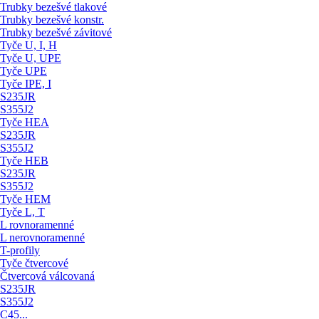
Trubky bezešvé tlakové
Trubky bezešvé konstr.
Trubky bezešvé závitové
Tyče U, I, H
Tyče U, UPE
Tyče UPE
Tyče IPE, I
S235JR
S355J2
Tyče HEA
S235JR
S355J2
Tyče HEB
S235JR
S355J2
Tyče HEM
Tyče L, T
L rovnoramenné
L nerovnoramenné
T-profily
Tyče čtvercové
Čtvercová válcovaná
S235JR
S355J2
C45...