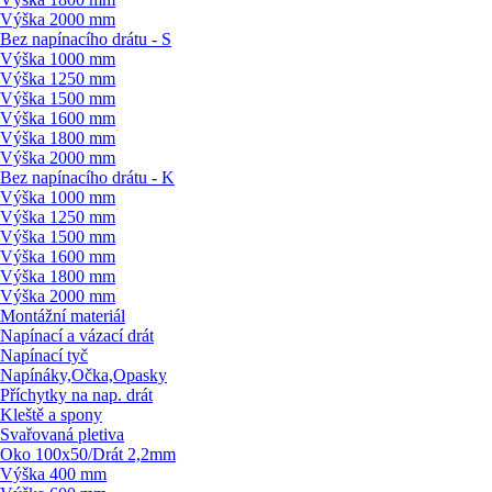
Výška 2000 mm
Bez napínacího drátu - S
Výška 1000 mm
Výška 1250 mm
Výška 1500 mm
Výška 1600 mm
Výška 1800 mm
Výška 2000 mm
Bez napínacího drátu - K
Výška 1000 mm
Výška 1250 mm
Výška 1500 mm
Výška 1600 mm
Výška 1800 mm
Výška 2000 mm
Montážní materiál
Napínací a vázací drát
Napínací tyč
Napínáky,Očka,Opasky
Příchytky na nap. drát
Kleště a spony
Svařovaná pletiva
Oko 100x50/
Drát 2,2mm
Výška 400 mm