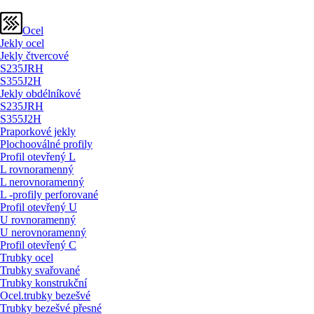
Ocel
Jekly ocel
Jekly čtvercové
S235JRH
S355J2H
Jekly obdélníkové
S235JRH
S355J2H
Praporkové jekly
Plochooválné profily
Profil otevřený L
L rovnoramenný
L nerovnoramenný
L -profily perforované
Profil otevřený U
U rovnoramenný
U nerovnoramenný
Profil otevřený C
Trubky ocel
Trubky svařované
Trubky konstrukční
Ocel.trubky bezešvé
Trubky bezešvé přesné