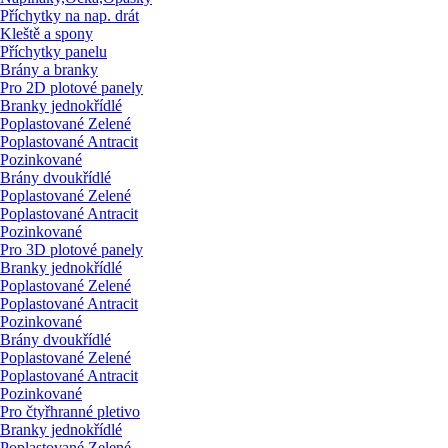
Příchytky na nap. drát
Kleště a spony
Příchytky panelu
Brány a branky
Pro 2D plotové panely
Branky jednokřídlé
Poplastované Zelené
Poplastované Antracit
Pozinkované
Brány dvoukřídlé
Poplastované Zelené
Poplastované Antracit
Pozinkované
Pro 3D plotové panely
Branky jednokřídlé
Poplastované Zelené
Poplastované Antracit
Pozinkované
Brány dvoukřídlé
Poplastované Zelené
Poplastované Antracit
Pozinkované
Pro čtyřhranné pletivo
Branky jednokřídlé
Poplastované Zelené