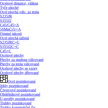
Ocelové distance, vlákna
Tyče ploché
Ocel plochá válc. za tepla
S235JR
S355J2
C45/
C45+A
16MnCr5/
+A
Ostatní jakosti
Ocel plochá tažená
S235JRC+C
S355J2C+C
C45+C
Ocelové plechy
Plechy za studena válcované
Plechy za tepla válcované
Ocelové plechy se vzory
Ocelové plechy děrované
Ocel pozinkovaná
Jekly pozinkované
Čtvercové pozinkované
Obdélníkové pozinkované
U-profily pozinkované
Trubky pozinkované
Trubky konstrukční Zn