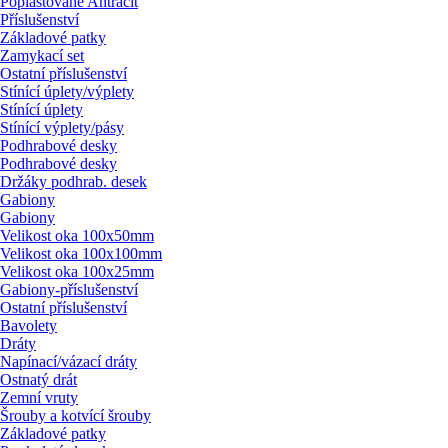
Poplastované Antracit
Příslušenství
Základové patky
Zamykací set
Ostatní příslušenství
Stínící úplety/
výplety
Stínící úplety
Stínící výplety/
pásy
Podhrabové desky
Podhrabové desky
Držáky podhrab. desek
Gabiony
Gabiony
Velikost oka 100x50mm
Velikost oka 100x100mm
Velikost oka 100x25mm
Gabiony-příslušenství
Ostatní příslušenství
Bavolety
Dráty
Napínací/
vázací dráty
Ostnatý drát
Zemní vruty
Šrouby a kotvící šrouby
Základové patky