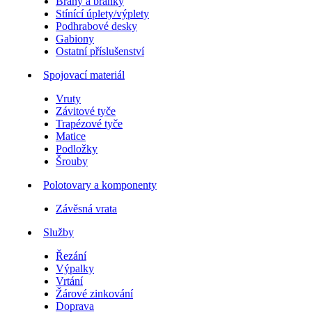
Brány a branky
Stínící úplety/výplety
Podhrabové desky
Gabiony
Ostatní příslušenství
Spojovací materiál
Vruty
Závitové tyče
Trapézové tyče
Matice
Podložky
Šrouby
Polotovary a komponenty
Závěsná vrata
Služby
Řezání
Výpalky
Vrtání
Žárové zinkování
Doprava