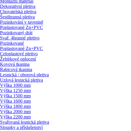
Montážní materiál
Dekorativní pletiva
Chovatelská pletiva
Šestihranná pletiva
Pozinkování v tavenině
Poplastované Zn+PVC
Pozinkovaný drát
Svař. 4hranné pletivo
Pozinkované
Poplastované Zn+PVC
Celoplastové pletivo
Žebírkové oplocení
Kovová tkanina
Rabicová tkanina
Lesnická / oborová pletiva
Uzlová lesnická pletiva
Výška 1000 mm
Výška 1250 mm
Výška 1500 mm
Výška 1600 mm
Výška 1800 mm
Výška 2000 mm
Výška 2200 mm
Svařovaná lesnická pletiva
Sloupky a příslušenství