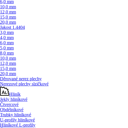
6,0 mm
10,0 mm
12,0 mm
15,0 mm
20,0 mm
Jakost 1.4404
3,0 mm
4,0 mm
6,0 mm
5,0 mm
8,0 mm
10,0 mm
12,0 mm
15,0 mm
20,0 mm
Děrované nerez plechy
Nerezové plechy slzičkové
Hliník
Jekly hliníkové
Čtvercové
Obdélníkové
Trubky hliníkové
U-profily hliníkové
Hliníkové L-profily